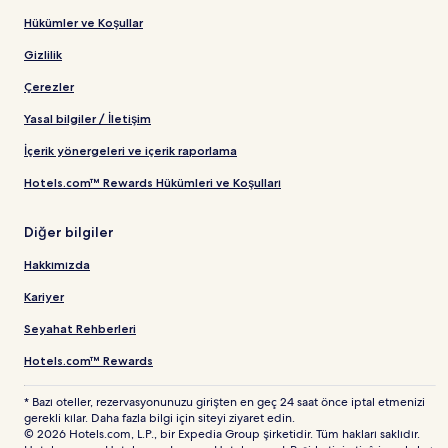
Hükümler ve Koşullar
Gizlilik
Çerezler
Yasal bilgiler / İletişim
İçerik yönergeleri ve içerik raporlama
Hotels.com™ Rewards Hükümleri ve Koşulları
Diğer bilgiler
Hakkımızda
Kariyer
Seyahat Rehberleri
Hotels.com™ Rewards
* Bazı oteller, rezervasyonunuzu girişten en geç 24 saat önce iptal etmenizi
gerekli kılar. Daha fazla bilgi için siteyi ziyaret edin.
© 2026 Hotels.com, L.P., bir Expedia Group şirketidir. Tüm hakları saklıdır.