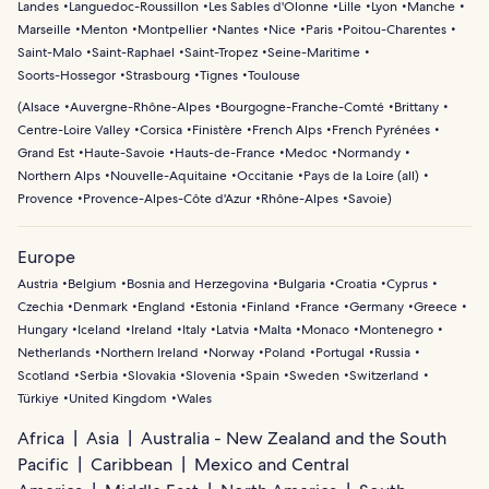
Landes
Languedoc-Roussillon
Les Sables d'Olonne
Lille
Lyon
Manche
Marseille
Menton
Montpellier
Nantes
Nice
Paris
Poitou-Charentes
Saint-Malo
Saint-Raphael
Saint-Tropez
Seine-Maritime
Soorts-Hossegor
Strasbourg
Tignes
Toulouse
(
Alsace
Auvergne-Rhône-Alpes
Bourgogne-Franche-Comté
Brittany
Centre-Loire Valley
Corsica
Finistère
French Alps
French Pyrénées
Grand Est
Haute-Savoie
Hauts-de-France
Medoc
Normandy
Northern Alps
Nouvelle-Aquitaine
Occitanie
Pays de la Loire (all)
Provence
Provence-Alpes-Côte d'Azur
Rhône-Alpes
Savoie
)
Europe
Austria
Belgium
Bosnia and Herzegovina
Bulgaria
Croatia
Cyprus
Czechia
Denmark
England
Estonia
Finland
France
Germany
Greece
Hungary
Iceland
Ireland
Italy
Latvia
Malta
Monaco
Montenegro
Netherlands
Northern Ireland
Norway
Poland
Portugal
Russia
Scotland
Serbia
Slovakia
Slovenia
Spain
Sweden
Switzerland
Türkiye
United Kingdom
Wales
Africa
Asia
Australia - New Zealand and the South
Pacific
Caribbean
Mexico and Central