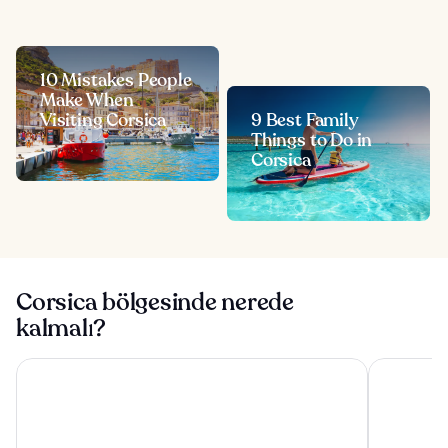
10 Mistakes People
Make When
Visiting Corsica
9 Best Family
Things to Do in
Corsica
Corsica bölgesinde nerede
kalmalı?
Domaine Santa Giulia Palace
Golden Tul