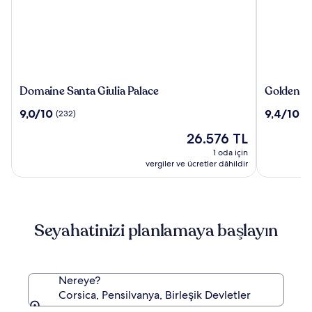
Domaine
Golden
Domaine Santa Giulia Palace
Golden Tu
Santa
Tulip
10
10
9,0/10
9,4/10
(232)
(1
Giulia
Porto
üzerinden
üzerinden
Palace
Vecchio
Güncel
26.576 TL
9.0,
9.4,
fiyat:
(232)
(167)
1 oda için
26.576 TL
vergiler ve ücretler dâhildir
Seyahatinizi planlamaya başlayın
Nereye?
Corsica, Pensilvanya, Birleşik Devletler