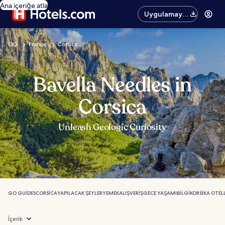
Ana içeriğe atla
Uygulamayı
edinin
GO
France
Corsica
Bavella Needles in
Corsica
Unleash Geologic Curiosity
GO GUIDES
CORSICA
YAPILACAK ŞEYLER
YEMEK
ALIŞVERIŞ
GECE YAŞAMI
BILGI
KORSIKA OTELL
İçerik