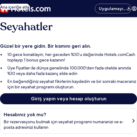
Ana içeriğe atla
Uygulamayı
edinin
Seyahatler
Güzel bir yere gidin. Bir kısmını geri alın.
10 gece konaklayın, her geceden %10’u değerinde Hotels.comCash
toplayıp 1 bonus gece kazanın!
Üye Fiyatları ile dünya genelinde 100.000'den fazla otelde anında
%10 veya daha fazla kazanç elde edin
En beğendiğiniz seyahat fikirlerini kaydedin ve bir sonraki maceranız
için bir seyahat programı oluşturun.
Giriş yapın veya hesap oluşturun
Rezervasyonunuzu bulun
Hesabınız yok mu?
Bir rezervasyonu bulmak için seyahat programı numaranızı ve e-
posta adresinizi kullanın