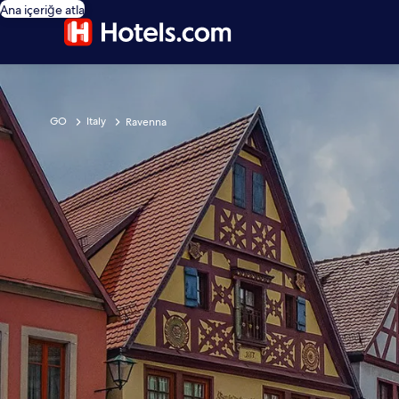
Ana içeriğe atla
GO
Italy
Ravenna