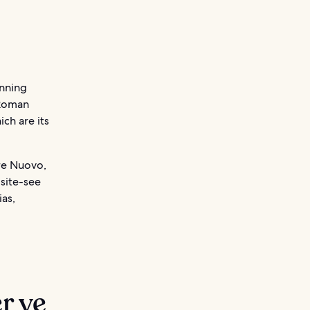
unning
 Roman
ch are its
are Nuovo,
 site-see
ias,
r ve