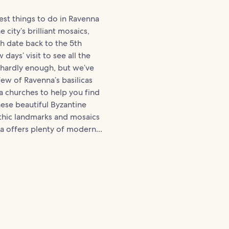
st things to do in Ravenna
e city’s brilliant mosaics,
h date back to the 5th
 days’ visit to see all the
s hardly enough, but we’ve
few of Ravenna’s basilicas
a churches to help you find
hese beautiful Byzantine
thic landmarks and mosaics
a offers plenty of modern...