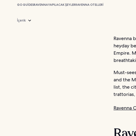
GO GUIDES
RAVENNA
YAPILACAK ŞEYLER
RAVENNA OTELLERI
İçerik
Ravenna bo
heyday be
Empire. M
breathtaki
Must-sees 
and the Ma
list, the 
trattorias
Ravenna O
Rave