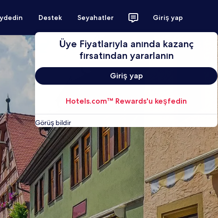
aydedin
Destek
Seyahatler
Giriş yap
Üye Fiyatlarıyla anında kazanç
fırsatından yararlanın
Giriş yap
Hotels.com™ Rewards'u keşfedin
Görüş bildir