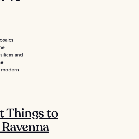
osaics,
the
silicas and
ne
of modern
t Things to
n Ravenna