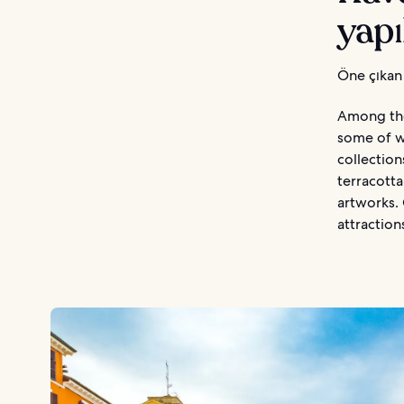
yapı
Öne çıkan 
Among the 
some of wh
collection
terracotta
artworks.
attraction