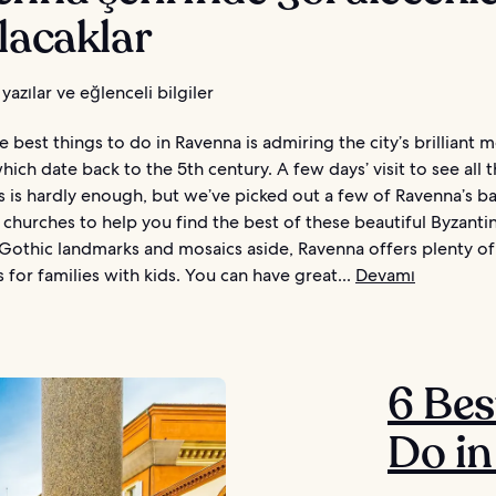
lacaklar
yazılar ve eğlenceli bilgiler
best things to do in Ravenna is admiring the city’s brilliant m
ich date back to the 5th century. A few days’ visit to see all 
s is hardly enough, but we’ve picked out a few of Ravenna’s ba
 churches to help you find the best of these beautiful Byzanti
 Gothic landmarks and mosaics aside, Ravenna offers plenty 
s for families with kids. You can have great...
Devamı
6 Bes
Do i