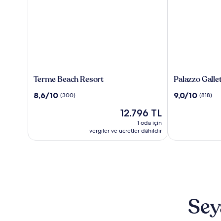
Terme
Palazzo
Terme Beach Resort
Palazzo Gallet
Beach
Galletti
10
10
8,6/10
9,0/10
(300)
(818)
Resort
Abbiosi
üzerinden
üzerinden
Güncel
12.796 TL
8.6,
9.0,
fiyat:
(300)
(818)
1 oda için
12.796 TL
vergiler ve ücretler dâhildir
Sey