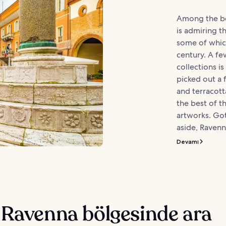
Among the be
is admiring th
some of whic
century. A few
collections i
picked out a 
and terracott
the best of t
artworks. Go
aside, Ravenn
Devamı
 Ravenna bölgesinde ara