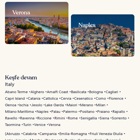
Verona
Naples
Keşfe devam
Italy
Abano Terme
Alghero
Amalfi Coast
Basilicata
Bologna
Cagliari
Capri Island
Catania
Cattolica
Cervia
Cesenatico
Como
Florence
Genoa
Ischia
Jesolo
Lake Garda
Maiori
Merano
Milan
Milano Marittima
Naples
Palau
Palermo
Positano
Praiano
Rapallo
Ravello
Ravenna
Riccione
Rimini
Rome
Senigallia
Siena
Sorrento
Taormina
Turin
Venice
Verona
(
Abruzzo
Calabria
Campania
Emilia-Romagna
Friuli Venezia Giulia