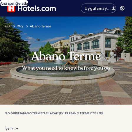
Ana içeriğe atla
Uygulamayı
edinin
GO
Italy
Abano Terme
Abano Terme
What you need to know before you go
GO GUIDES
ABANO TERME
YAPILACAK ŞEYLER
ABANO TERME OTELLERI
İçerik