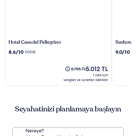
Hotel
Savhotel
Hotel Casa del Pellegrino
Savhotel
Casa
Mantegn
10
10
8,6/10
9,0/10
(1004)
(8
del
Padova
üzerinden
üzerinden
Pellegrino
8.6,
9.0,
(1004)
Güncel
(80)
5.012 TL
Eski
6.196 TL
fiyat:
fiyat
1 oda için
5.012 TL
6.196 TL,
vergiler ve ücretler dâhildir
Standart
Fiyat
hakkında
daha
Seyahatinizi planlamaya başlayın
fazla
bilgi
edinin.
Nereye?