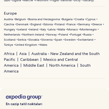
Lazio
Liguria
Marche
Piedmont
Puglia
Sardinia
Sicily
Tuscany
)
Europe
Austria
Belgium
Bosnia and Herzegovina
Bulgaria
Croatia
Cyprus
Czechia
Denmark
England
Estonia
Finland
France
Germany
Greece
Hungary
Iceland
Ireland
Italy
Latvia
Malta
Monaco
Montenegro
Netherlands
Northern Ireland
Norway
Poland
Portugal
Russia
Scotland
Serbia
Slovakia
Slovenia
Spain
Sweden
Switzerland
Türkiye
United Kingdom
Wales
Africa
Asia
Australia - New Zealand and the South
Pacific
Caribbean
Mexico and Central
America
Middle East
North America
South
America
En cazip tatil noktaları