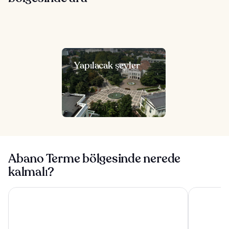
Yapılacak şeyler
Abano Terme bölgesinde nerede
kalmalı?
Hotel Casa del Pellegrino
Savhotel 