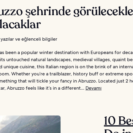
zzo şehrinde görülecekle
lacaklar
yazılar ve eğlenceli bilgiler
as been a popular winter destination with Europeans for deca
its untouched natural landscapes, medieval villages, quaint b
d unique cuisine, this Italian region is on the brink of an intern
om. Whether you’re a trailblazer, history buff or extreme spor
mething that will tickle your fancy in Abruzzo. Located just 2 
, Abruzzo feels like it’s in a different...
Devamı
10 Be