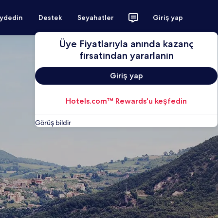
aydedin
Destek
Seyahatler
Giriş yap
Üye Fiyatlarıyla anında kazanç
fırsatından yararlanın
Giriş yap
Hotels.com™ Rewards'u keşfedin
Görüş bildir