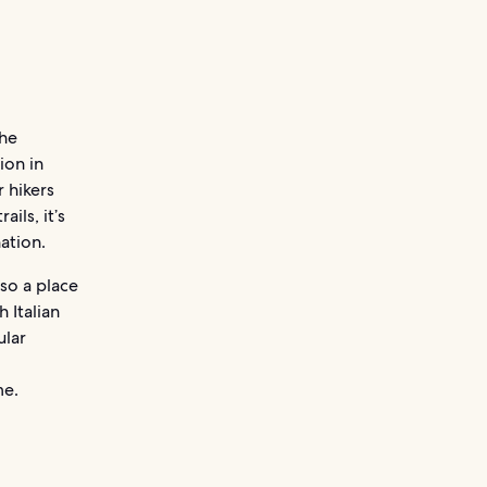
the
ion in
 hikers
ils, it’s
ation.
lso a place
 Italian
ular
me.