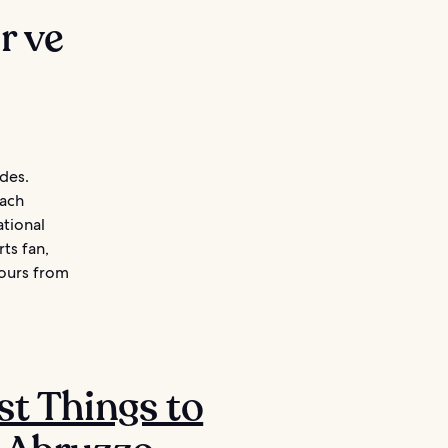
r ve
des.
each
ational
ts fan,
hours from
st Things to