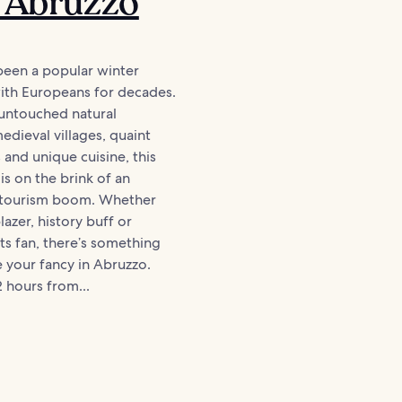
 Abruzzo
been a popular winter
ith Europeans for decades.
 untouched natural
edieval villages, quaint
 and unique cuisine, this
 is on the brink of an
l tourism boom. Whether
blazer, history buff or
s fan, there’s something
le your fancy in Abruzzo.
2 hours from...