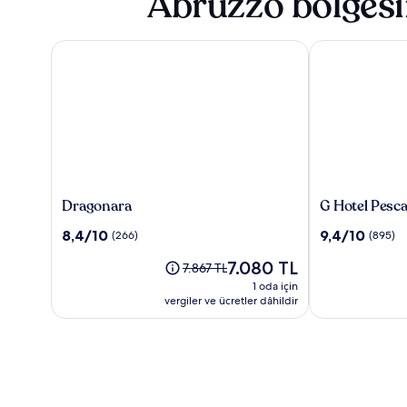
Abruzzo bölgesi
Dragonara
G Hotel Pesca
Dragonara
G
Dragonara
G Hotel Pesc
Hotel
10
10
8,4/10
9,4/10
(266)
(895)
Pescara
üzerinden
üzerinden
Güncel
7.080 TL
8.4,
9.4,
Eski
7.867 TL
fiyat:
(266)
(895)
fiyat
1 oda için
7.080 TL
7.867 TL,
vergiler ve ücretler dâhildir
Standart
Fiyat
hakkında
daha
fazla
bilgi