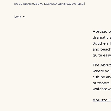
GO GUIDES
ABRUZZO
YAPILACAK ŞEYLER
ABRUZZO OTELLERI
İçerik
Abruzzo o
dramatic s
Southern I
and beach 
quite easy
The Abruzz
where you 
cuisine an
outdoors,
watchtowe
Abruzzo O