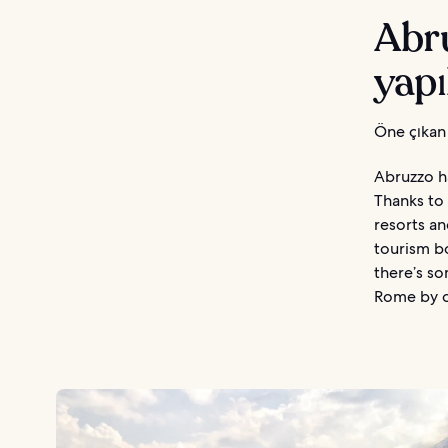
Abru
yapı
Öne çıkan 
Abruzzo h
Thanks to 
resorts an
tourism bo
there’s so
Rome by car