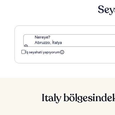
edinin.
Sey
Nereye?
Abruzzo, İtalya
İş seyahati yapıyorum
Italy bölgesinde