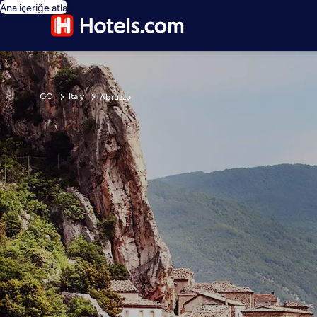
Ana içeriğe atla
GO
Italy
Abruzzo