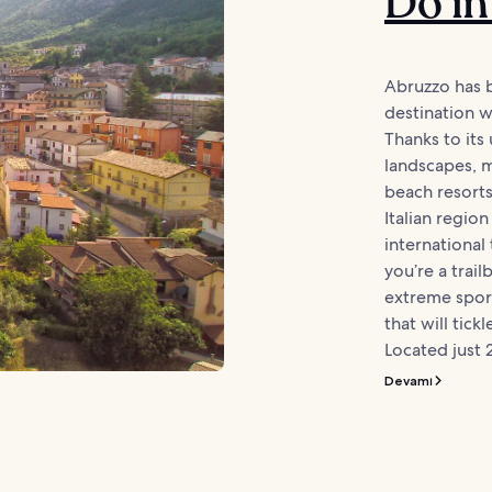
Do in
Abruzzo has 
destination w
Thanks to its
landscapes, m
beach resorts
Italian region
internationa
you’re a trail
extreme sport
that will tick
Located just 
Devamı