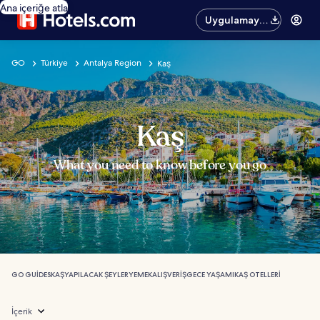
Ana içeriğe atla
Uygulamayı
edinin
GO
Türkiye
Antalya Region
Kaş
Kaş
What you need to know before you go
GO GUIDES
KAŞ
YAPILACAK ŞEYLER
YEMEK
ALIŞVERIŞ
GECE YAŞAMI
KAŞ OTELLERI
İçerik