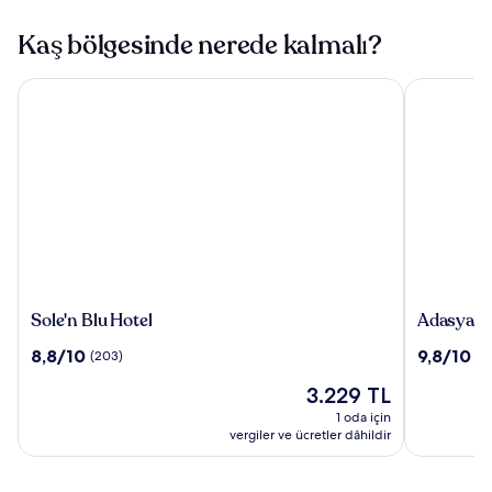
Kaş bölgesinde nerede kalmalı?
Sole'n Blu Hotel
Adasya Hot
Sole'n
Adasya
Sole'n Blu Hotel
Adasya H
Blu
Hotel
10
10
8,8/10
9,8/10
(203)
(3
Hotel
üzerinden
üzerinden
Güncel
3.229 TL
8.8,
9.8,
fiyat:
(203)
(34)
1 oda için
3.229 TL
vergiler ve ücretler dâhildir