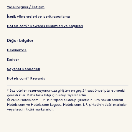
Yasal bilgiler / İletişim
İçerik yönergeleri ve içerik raporlama
Hotels.com™ Rewards Hükümleri ve Koşulları
Diğer bilgiler
Hakkımızda
Kariyer
Seyahat Rehberleri
Hotels.com™ Rewards
* Bazı oteller, rezervasyonunuzu girişten en geç 24 saat önce iptal etmenizi
gerekli kılar. Daha fazla bilgi için siteyi ziyaret edin.
© 2026 Hotels.com, L.P., bir Expedia Group şirketidir. Tüm hakları saklıdır.
Hotels.com ve Hotels.com Logosu; Hotels.com, L.P. şirketinin ticâri markaları
veya tescilli ticâri markalarıdır.