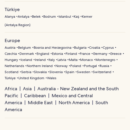
Türkiye
Alanya
Antalya
Belek
Bodrum
Istanbul
Kaş
Kemer
(
Antalya Region
)
Europe
Austria
Belgium
Bosnia and Herzegovina
Bulgaria
Croatia
Cyprus
Czechia
Denmark
England
Estonia
Finland
France
Germany
Greece
Hungary
Iceland
Ireland
Italy
Latvia
Malta
Monaco
Montenegro
Netherlands
Northern Ireland
Norway
Poland
Portugal
Russia
Scotland
Serbia
Slovakia
Slovenia
Spain
Sweden
Switzerland
Türkiye
United Kingdom
Wales
Africa
Asia
Australia - New Zealand and the South
Pacific
Caribbean
Mexico and Central
America
Middle East
North America
South
America