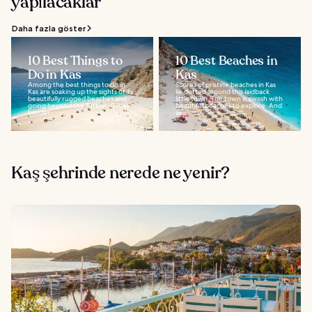
yapılacaklar
Daha fazla göster
10 Best Things to
10 Best Beaches in
Do in Kas
Kas
Among the best things to do in
Scores of pristine beaches in Kas
Kas are soaking up the sights of its
lie dotted around this laidback
beautifully rugged beaches and
little town. The town is awash with
going beyond the Turkish-Greek
beautiful beaches to explore. And
border...
as...
Kaş şehrinde nerede ne yenir?