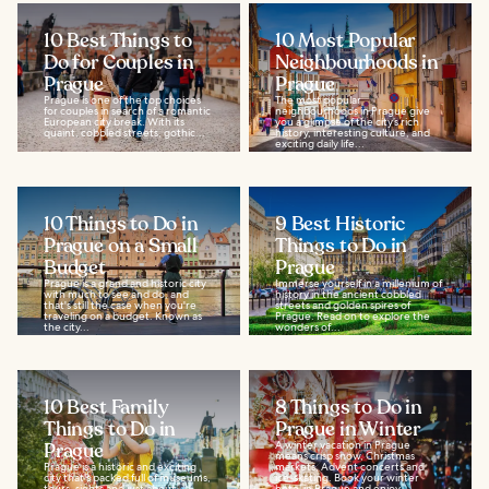
10 Best Things to
10 Most Popular
Do for Couples in
Neighbourhoods in
Prague
Prague
Prague is one of the top choices
The most popular
for couples in search of a romantic
neighbourhoods in Prague give
European city break. With its
you a glimpse of the city’s rich
quaint, cobbled streets, gothic...
history, interesting culture, and
exciting daily life...
10 Things to Do in
9 Best Historic
Prague on a Small
Things to Do in
Budget
Prague
Prague is a grand and historic city
Immerse yourself in a millenium of
with much to see and do, and
history in the ancient cobbled
that's still the case when you're
streets and golden spires of
traveling on a budget. Known as
Prague. Read on to explore the
the city...
wonders of...
10 Best Family
8 Things to Do in
Things to Do in
Prague in Winter
Prague
A winter vacation in Prague
means crisp snow, Christmas
Prague is a historic and exciting
markets, Advent concerts and
city that's packed full of museums,
ice-skating. Book your winter
tours, sights and just about
hotel in Prague and enjoy...