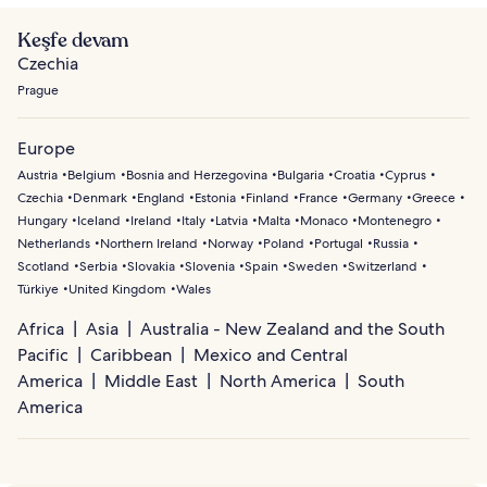
Keşfe devam
Czechia
Prague
Europe
Austria
Belgium
Bosnia and Herzegovina
Bulgaria
Croatia
Cyprus
Czechia
Denmark
England
Estonia
Finland
France
Germany
Greece
Hungary
Iceland
Ireland
Italy
Latvia
Malta
Monaco
Montenegro
Netherlands
Northern Ireland
Norway
Poland
Portugal
Russia
Scotland
Serbia
Slovakia
Slovenia
Spain
Sweden
Switzerland
Türkiye
United Kingdom
Wales
Africa
Asia
Australia - New Zealand and the South
Pacific
Caribbean
Mexico and Central
America
Middle East
North America
South
America