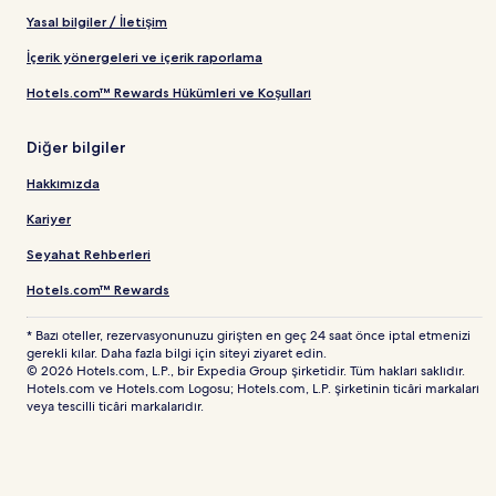
Yasal bilgiler / İletişim
İçerik yönergeleri ve içerik raporlama
Hotels.com™ Rewards Hükümleri ve Koşulları
Diğer bilgiler
Hakkımızda
Kariyer
Seyahat Rehberleri
Hotels.com™ Rewards
* Bazı oteller, rezervasyonunuzu girişten en geç 24 saat önce iptal etmenizi
gerekli kılar. Daha fazla bilgi için siteyi ziyaret edin.
© 2026 Hotels.com, L.P., bir Expedia Group şirketidir. Tüm hakları saklıdır.
Hotels.com ve Hotels.com Logosu; Hotels.com, L.P. şirketinin ticâri markaları
veya tescilli ticâri markalarıdır.