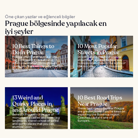
Öne çıkan yazılar ve eğlenceli bilgiler
Prague bölgesinde yapılacak en
iyi şeyler
10 Best Things to
10 Most Popular
Do in Prague
Streets in Prague
Prague often ranks as one of the
Strolling along the most popular
top European city breaks and,
streets in Prague is the best way
when you read on through our
to explore and take in the sights of
guide, you’ll see exactly why that
the so-called “City of a Hundred...
is. It’s...
13 Weird and
10 Best Road Trips
Quirky Places in
Near Prague
and Around Prague
These best road trips near Prague
are great options if you’re keen on
Beneath Prague’s cityscape of
exploring the Bohemia region.
monumental castles and towering
Czechia’s capital is one of
landmarks, there’s a host of weird
Europe’s...
and quirky places that you can
stumble upon...