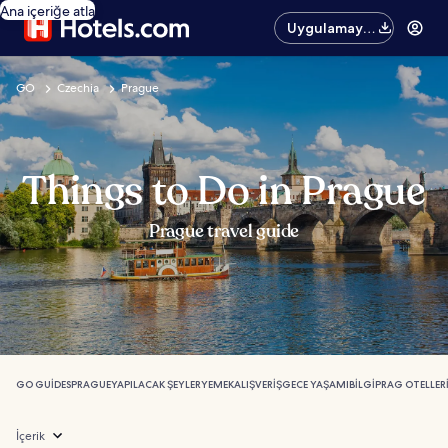
Ana içeriğe atla
Uygulamayı
edinin
GO
Czechia
Prague
Things to Do in Prague
Prague travel guide
GO GUIDES
PRAGUE
YAPILACAK ŞEYLER
YEMEK
ALIŞVERIŞ
GECE YAŞAMI
BILGI
PRAG OTELLER
İçerik