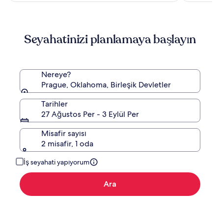
Standart
Fiyat
hakkında
daha
Seyahatinizi planlamaya başlayın
fazla
bilgi
edinin.
Nereye?
Prague, Oklahoma, Birleşik Devletler
Tarihler
27 Ağustos Per - 3 Eylül Per
Misafir sayısı
2 misafir, 1 oda
İş seyahati yapıyorum
Ara