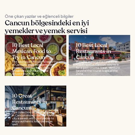
Öne çıkan yazılar ve eğlenceli bilgiler
Cancun bölgesindeki en iyi
yemekler ve yemek servisi
10 Best Local
10 Best Local
Mexican Food to
Restaurants in
Try in Cancun
Cancun
The best local Mexican food to try
If you’re seeking the best local
in Cancun range from decadent
restaurants in Cancun, you’re in
desserts to deep-fried eggy
for a gastronomic treat. Venture
breakfasts and steamy lime-
beyond the tourist traps of the
infused soups. If...
Zona...
10 Great
Restaurants in
Cancun
This collection of great restaurants
in Cancun shows that the Mexican
city is awash with cool places to
enjoy authentic local dishes as
well...