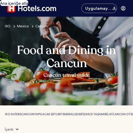
Ana içeriğe atla
Uygulamayı
edinin
GO
Mexico
Cancun
Food and Dining in
Cancun
Cancun travel guide
GO GUIDES
CANCUN
YAPILACAK ŞEYLER
YEMEK
ALIŞVERIŞ
GECE YAŞAMI
BILGI
CANCUN OTEL
İçerik