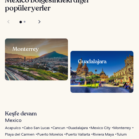
Mexico bölgesindeki diğer
popüler yerler
Monterrey
Guadalajara
Keşfe devam
Mexico
Acapulco
Cabo San Lucas
Cancun
Guadalajara
Mexico City
Monterrey
Playa del Carmen
Puerto Morelos
Puerto Vallarta
Riviera Maya
Tulum