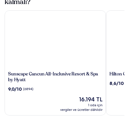
kalmalı?
Sunscape Cancun All-Inclusive Resort & Spa by Hyatt
Hilton Canc
Sunscape
Hilton
Sunscape Cancun All-Inclusive Resort & Spa
Hilton Ca
Cancun
Cancun,
by Hyatt
10
8,6/10
(3
All-
an
üzerinden
10
9,0/10
(6894)
Inclusive
All-
8.6,
üzerinden
Resort
Inclusive
Güncel
(3189)
16.194 TL
9.0,
&
Resort
fiyat:
(6894)
1 oda için
Spa
16.194 TL
vergiler ve ücretler dâhildir
by
Hyatt