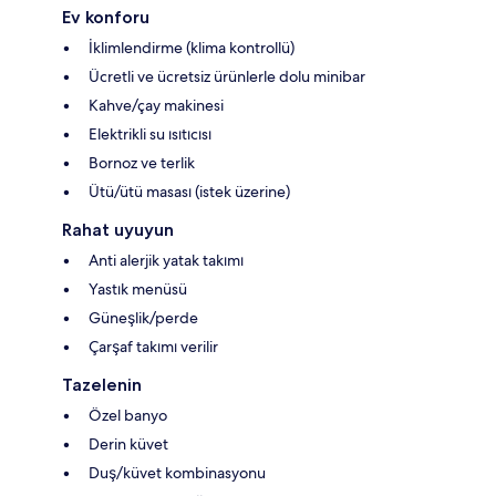
Ev konforu
İklimlendirme (klima kontrollü)
Ücretli ve ücretsiz ürünlerle dolu minibar
Kahve/çay makinesi
Elektrikli su ısıtıcısı
Bornoz ve terlik
Ütü/ütü masası (istek üzerine)
Rahat uyuyun
Anti alerjik yatak takımı
Yastık menüsü
Güneşlik/perde
Çarşaf takımı verilir
Tazelenin
Özel banyo
Derin küvet
Duş/küvet kombinasyonu