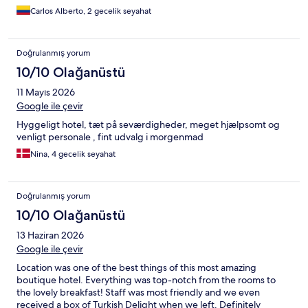
Carlos Alberto, 2 gecelik seyahat
Doğrulanmış yorum
10/10 Olağanüstü
11 Mayıs 2026
Google ile çevir
Hyggeligt hotel, tæt på seværdigheder, meget hjælpsomt og
venligt personale , fint udvalg i morgenmad
Nina, 4 gecelik seyahat
Doğrulanmış yorum
10/10 Olağanüstü
13 Haziran 2026
Google ile çevir
Location was one of the best things of this most amazing
boutique hotel. Everything was top-notch from the rooms to
the lovely breakfast! Staff was most friendly and we even
received a box of Turkish Delight when we left. Definitely