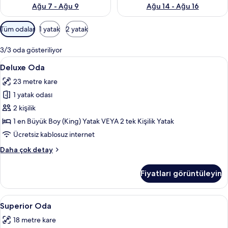
n
Ağu 7 - Ağu 9
Ağu 14 - Ağu 16
y
Odalar
Tüm odalar
1 yatak
2 yatak
e
için
r
mevcut
l
3/3 oda gösteriliyor
filtreler
e
Deluxe
Anti alerjik yatak takımı, ücretsiz min
11
Deluxe Oda
r
Oda
d
23 metre kare
için
e
1 yatak odası
n
tüm
fotoğrafları
2 kişilik
b
görün
1 en Büyük Boy (King) Yatak VEYA 2 tek Kişilik Yatak
i
r
Ücretsiz kablosuz internet
i
Deluxe
Daha çok detay
Oda
hakkında
Fiyatları görüntüleyin
daha
fazla
detay
Superior
Anti alerjik yatak takımı, ücretsiz min
8
Superior Oda
Oda
18 metre kare
için