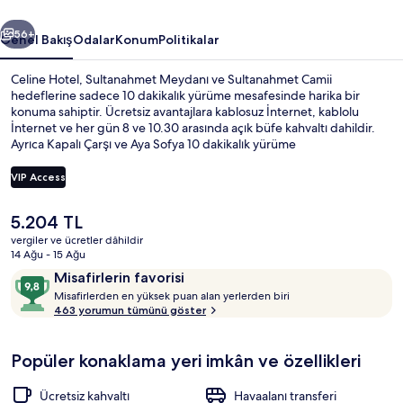
ceki
Sonraki
56+
Genel Bakış
Odalar
Konum
Politikalar
Celine Hotel, Sultanahmet Meydanı ve Sultanahmet Camii
hedeflerine sadece 10 dakikalık yürüme mesafesinde harika bir
konuma sahiptir. Ücretsiz avantajlara kablosuz İnternet, kablolu
İnternet ve her gün 8 ve 10.30 arasında açık büfe kahvaltı dahildir.
Ayrıca Kapalı Çarşı ve Aya Sofya 10 dakikalık yürüme
mesafesindedir. Yardıma hazır personel ve konum misafirlerden tam
not alıyor. Konaklama yeri toplu taşımaya yakındır, Çemberlitaş
VIP Access
İstasyonu 4 dakikalık ve Sultanahmet İstasyonu 5 dakikalık yürüme
mesafesindedir.
Şu
5.204 TL
Bahçe
anki
vergiler ve ücretler dâhildir
fiyat
14 Ağu - 15 Ağu
5.204 TL
Yorumlar
10
Misafirlerin favorisi
M
üzerinden
Misafirlerden en yüksek puan alan yerlerden biri
i
463 yorumun tümünü göster
9,8,
s
Misafirlerin
a
favorisi
Popüler konaklama yeri imkân ve özellikleri
f
i
r
Ücretsiz kahvaltı
Havaalanı transferi