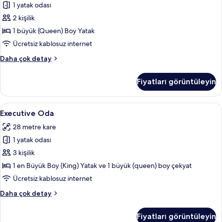
1 yatak odası
tüm
fotoğrafları
2 kişilik
görün
1 büyük (Queen) Boy Yatak
Ücretsiz kablosuz internet
Superior
Daha çok detay
Oda
hakkında
Fiyatları görüntüleyin
daha
fazla
detay
Executive
Executive Oda | Anti alerjik yatak takı
11
Executive Oda
Oda
28 metre kare
için
1 yatak odası
tüm
fotoğrafları
3 kişilik
görün
1 en Büyük Boy (King) Yatak ve 1 büyük (queen) boy çekyat
Ücretsiz kablosuz internet
Executive
Daha çok detay
Oda
hakkında
Fiyatları görüntüleyin
daha