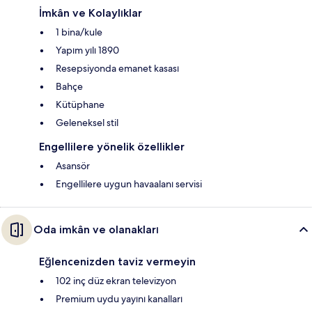
İmkân ve Kolaylıklar
1 bina/kule
Yapım yılı 1890
Resepsiyonda emanet kasası
Bahçe
Kütüphane
Geleneksel stil
Engellilere yönelik özellikler
Asansör
Engellilere uygun havaalanı servisi
Oda imkân ve olanakları
Eğlencenizden taviz vermeyin
102 inç düz ekran televizyon
Premium uydu yayını kanalları