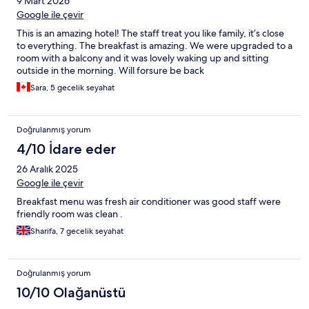
9 Mart 2026
Google ile çevir
This is an amazing hotel! The staff treat you like family, it’s close
to everything. The breakfast is amazing. We were upgraded to a
room with a balcony and it was lovely waking up and sitting
outside in the morning. Will forsure be back
Sara, 5 gecelik seyahat
Doğrulanmış yorum
4/10 İdare eder
26 Aralık 2025
Google ile çevir
Breakfast menu was fresh air conditioner was good staff were
friendly room was clean .
Sharifa, 7 gecelik seyahat
Doğrulanmış yorum
10/10 Olağanüstü