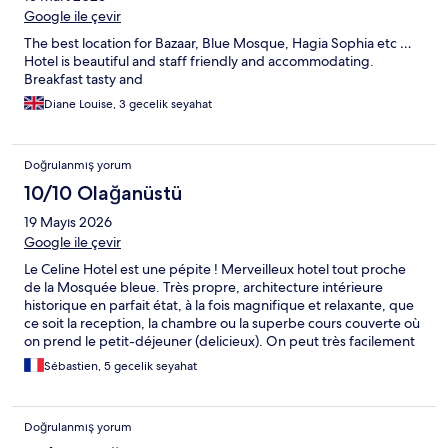
Google ile çevir
The best location for Bazaar, Blue Mosque, Hagia Sophia etc …
Hotel is beautiful and staff friendly and accommodating.
Breakfast tasty and
Diane Louise, 3 gecelik seyahat
Doğrulanmış yorum
10/10 Olağanüstü
19 Mayıs 2026
Google ile çevir
Le Celine Hotel est une pépite ! Merveilleux hotel tout proche
de la Mosquée bleue. Très propre, architecture intérieure
historique en parfait état, à la fois magnifique et relaxante, que
ce soit la reception, la chambre ou la superbe cours couverte où
on prend le petit-déjeuner (delicieux). On peut très facilement
s’isoler de l’agitation d’Istanbul car l’intérieur est très calme. Le
Sébastien, 5 gecelik seyahat
personnel est très gentil, très accueillant, plein de bons conseils
et parle bien anglais. Cet hotel a largement contribué à la qualité
de notre séjour à Istanbul.
Doğrulanmış yorum