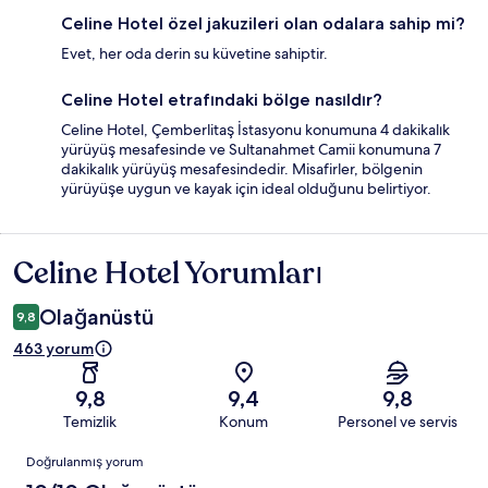
Celine Hotel özel jakuzileri olan odalara sahip mi?
Evet, her oda derin su küvetine sahiptir.
Celine Hotel etrafındaki bölge nasıldır?
Celine Hotel, Çemberlitaş İstasyonu konumuna 4 dakikalık
yürüyüş mesafesinde ve Sultanahmet Camii konumuna 7
dakikalık yürüyüş mesafesindedir. Misafirler, bölgenin
yürüyüşe uygun ve kayak için ideal olduğunu belirtiyor.
Celine Hotel Yorumları
Yorumlar
Olağanüstü
9,8
463 yorum
9,8
9,4
9,8
Temizlik
Konum
Personel ve servis
Yorumlar
Doğrulanmış yorum