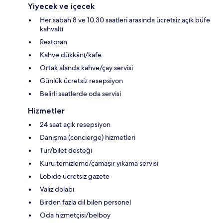
Yiyecek ve içecek
Her sabah 8 ve 10.30 saatleri arasında ücretsiz açık büfe
kahvaltı
Restoran
Kahve dükkânı/kafe
Ortak alanda kahve/çay servisi
Günlük ücretsiz resepsiyon
Belirli saatlerde oda servisi
Hizmetler
24 saat açık resepsiyon
Danışma (concierge) hizmetleri
Tur/bilet desteği
Kuru temizleme/çamaşır yıkama servisi
Lobide ücretsiz gazete
Valiz dolabı
Birden fazla dil bilen personel
Oda hizmetçisi/belboy