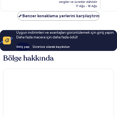
fiyat:
yorum
yorum
vergiler ve ücretler dâhildir
8.904 TL
17 Ağu - 18 Ağu
Benzer konaklama yerlerini karşılaştırın
Uygun indirimleri ve avantajları görüntülemek için giriş yapın.
Daha fazla macera için daha fazla ödül!
Giriş yap
Ücretsiz olarak kaydolun
Bölge hakkında