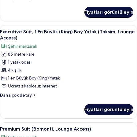
İki
Ayrı
Fiyatları görüntüleyin
Yataklı
Oda
hakkında
Executive
Kaliteli yatak takımı, Tempur-Pedic ya
9
daha
Executive Süit, 1 En Büyük (King) Boy Yatak (Taksim, Lounge
Süit,
fazla
Access)
detay
1
Şehir manzaralı
En
85 metre kare
Büyük
1 yatak odası
(King)
Boy
4 kişilik
Yatak
1 en Büyük Boy (King) Yatak
(Taksim,
Ücretsiz kablosuz internet
Lounge
Executive
Daha çok detay
Access)
Süit,
için
1
Fiyatları görüntüleyin
En
tüm
Büyük
fotoğrafları
(King)
Premium
Kaliteli yatak takımı, Tempur-Pedic ya
görün
11
Boy
Premium Süit (Bomonti, Lounge Access)
Süit
Yatak