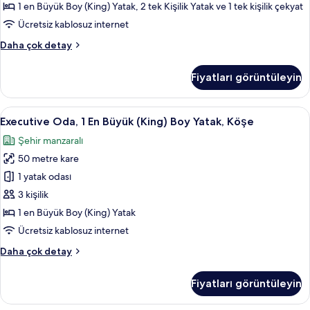
Odalar
1 en Büyük Boy (King) Yatak, 2 tek Kişilik Yatak ve 1 tek kişilik çekyat
için
Ücretsiz kablosuz internet
tüm
Family
Daha çok detay
fotoğrafları
Süit,
görün
2
Fiyatları görüntüleyin
Yatak
Odası,
Bağlantılı
Executive
Executive Oda, 1 En Büyük (King) Boy Y
8
Odalar
Executive Oda, 1 En Büyük (King) Boy Yatak, Köşe
Oda,
hakkında
Şehir manzaralı
daha
1
fazla
50 metre kare
En
detay
Büyük
1 yatak odası
(King)
3 kişilik
Boy
1 en Büyük Boy (King) Yatak
Yatak,
Ücretsiz kablosuz internet
Köşe
Executive
Daha çok detay
için
Oda,
tüm
1
Fiyatları görüntüleyin
fotoğrafları
En
Büyük
görün