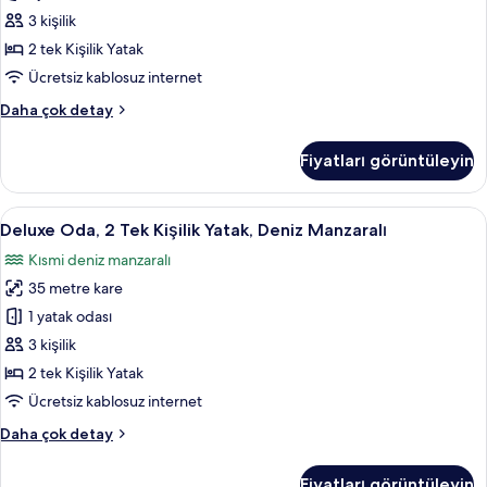
Yatak
daha
3 kişilik
fazla
için
2 tek Kişilik Yatak
detay
tüm
Ücretsiz kablosuz internet
fotoğrafları
Deluxe
Daha çok detay
görün
Oda,
2
Fiyatları görüntüleyin
Tek
Kişilik
Yatak
Deluxe
Kaliteli yatak takımı, Tempur-Pedic ya
8
hakkında
Deluxe Oda, 2 Tek Kişilik Yatak, Deniz Manzaralı
Oda,
daha
Kısmi deniz manzaralı
fazla
2
detay
35 metre kare
Tek
Kişilik
1 yatak odası
Yatak,
3 kişilik
Deniz
2 tek Kişilik Yatak
Manzaralı
Ücretsiz kablosuz internet
için
Deluxe
Daha çok detay
tüm
Oda,
fotoğrafları
2
Fiyatları görüntüleyin