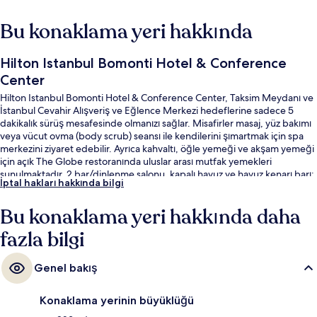
Bu konaklama yeri hakkında
Hilton Istanbul Bomonti Hotel & Conference
Center
Hilton Istanbul Bomonti Hotel & Conference Center, Taksim Meydanı ve
İstanbul Cevahir Alışveriş ve Eğlence Merkezi hedeflerine sadece 5
dakikalık sürüş mesafesinde olmanızı sağlar. Misafirler masaj, yüz bakımı
veya vücut ovma (body scrub) seansı ile kendilerini şımartmak için spa
merkezini ziyaret edebilir. Ayrıca kahvaltı, öğle yemeği ve akşam yemeği
için açık The Globe restoranında uluslar arası mutfak yemekleri
sunulmaktadır. 2 bar/dinlenme salonu, kapalı havuz ve havuz kenarı barı;
İptal hakları hakkında bilgi
bu lüks otel içerisindeki diğer öne çıkan özellikler arasındadır. Misafirler
yardıma hazır personel hakkında harika yorumlarda bulunuyor. Toplu
Bu konaklama yeri hakkında daha
taşıma yakındadır, Osmanbey İstasyonu 11 dakikalık yürüme
mesafesinde bulunur.
fazla bilgi
Genel bakış
Konaklama yerinin büyüklüğü