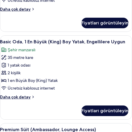
Ücretsiz kablosuz internet
Lounge
Premium
Daha çok detay
Access)
Süit,
için
1
Fiyatları görüntüleyin
En
tüm
Büyük
fotoğrafları
(King)
Basic
Kaliteli yatak takımı, Tempur-Pedic ya
görün
6
Boy
Basic Oda, 1 En Büyük (King) Boy Yatak, Engellilere Uygun
Oda,
Yatak
Şehir manzaralı
(Diplomat,
1
Lounge
35 metre kare
En
Access)
Büyük
1 yatak odası
hakkında
(King)
daha
2 kişilik
fazla
Boy
1 en Büyük Boy (King) Yatak
detay
Yatak,
Ücretsiz kablosuz internet
Engellilere
Basic
Daha çok detay
Uygun
Oda,
için
1
Fiyatları görüntüleyin
tüm
En
Büyük
fotoğrafları
(King)
Premium
Kaliteli yatak takımı, Tempur-Pedic ya
görün
10
Boy
Premium Süit (Ambassador, Lounge Access)