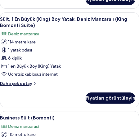
görün
Tek
Kişilik
Yatak,
Süit,
Süit, 1 En Büyük (King) Boy Yatak, Den
12
Deniz
Süit, 1 En Büyük (King) Boy Yatak, Deniz Manzaralı (King
1
Manzaralı
Bomonti Suite)
hakkında
En
Deniz manzarası
daha
Büyük
fazla
114 metre kare
(King)
detay
1 yatak odası
Boy
Yatak,
6 kişilik
Deniz
1 en Büyük Boy (King) Yatak
Manzaralı
Ücretsiz kablosuz internet
(King
Süit,
Daha çok detay
Bomonti
1
Suite)
En
Fiyatları görüntüleyin
Büyük
için
(King)
tüm
Boy
Business
Kaliteli yatak takımı, Tempur-Pedic ya
fotoğrafları
7
Yatak,
Business Süit (Bomonti)
Süit
görün
Deniz
Deniz manzarası
Manzaralı
(Bomonti)
(King
115 metre kare
için
Bomonti