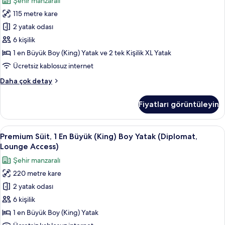
Şehir manzaralı
(Taksim,
(Bomonti,
Lounge
115 metre kare
Lounge
Access)
Access)
2 yatak odası
hakkında
için
daha
6 kişilik
fazla
tüm
1 en Büyük Boy (King) Yatak ve 2 tek Kişilik XL Yatak
detay
fotoğrafları
Ücretsiz kablosuz internet
görün
Premium
Daha çok detay
Süit
(Bomonti,
Fiyatları görüntüleyin
Lounge
Access)
hakkında
Premium
Premium Süit, 1 En Büyük (King) Boy Ya
8
daha
Premium Süit, 1 En Büyük (King) Boy Yatak (Diplomat,
Süit,
fazla
Lounge Access)
detay
1
Şehir manzaralı
En
220 metre kare
Büyük
2 yatak odası
(King)
Boy
6 kişilik
Yatak
1 en Büyük Boy (King) Yatak
(Diplomat,