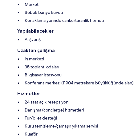
Market
Bebek banyo küveti
Konaklama yerinde cankurtaranlık hizmeti
Yapılabilecekler
Alışveriş
Uzaktan çalışma
Iş merkezi
35 toplantı odaları
Bilgisayar istasyonu
Konferans merkezi (11904 metrekare büyüklüğünde alan)
Hizmetler
24 saat açık resepsiyon
Danışma (concierge) hizmetleri
Tur/bilet desteği
Kuru temizleme/çamaşır yıkama servisi
Kuaför