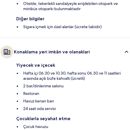
Otelde, tekerlekli sandalyeyle erişilebilen otopark ve
minibüs otoparkı bulunmaktadır
Diğer bilgiler
Sigara içmek için özel alanlar (ücrete tabidir)
Konaklama yeri imkân ve olanakları
Yiyecek ve içecek
Hafta içi 06.30 ve 10.30, hafta sonu 06.30 ve 11 saatleri
arasında açık büfe kahvaltı (ücretli)
2 bar/dinlenme salonu
Restoran
Havuz kenarı barı
24 saat oda servisi
Çocuklarla seyahat etme
Çocuk havuzu