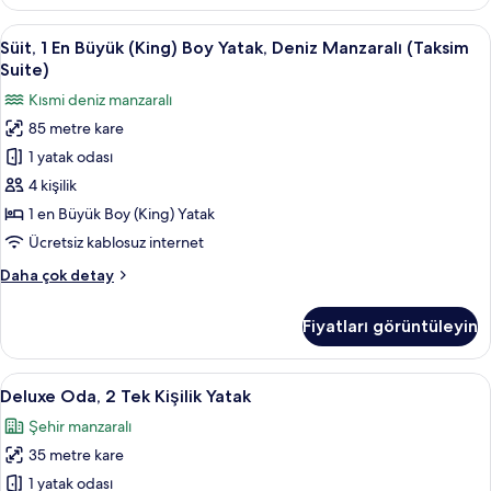
Büyük
fotoğrafları
(King)
Süit,
Süit, 1 En Büyük (King) Boy Yatak, Den
görün
10
Boy
Süit, 1 En Büyük (King) Boy Yatak, Deniz Manzaralı (Taksim
1
Yatak,
Suite)
Deniz
En
Kısmi deniz manzaralı
Manzaralı
Büyük
hakkında
85 metre kare
(King)
daha
1 yatak odası
Boy
fazla
detay
Yatak,
4 kişilik
Deniz
1 en Büyük Boy (King) Yatak
Manzaralı
Ücretsiz kablosuz internet
(Taksim
Süit,
Daha çok detay
Suite)
1
için
En
Fiyatları görüntüleyin
Büyük
tüm
(King)
fotoğrafları
Boy
Deluxe
Kaliteli yatak takımı, Tempur-Pedic ya
görün
7
Yatak,
Deluxe Oda, 2 Tek Kişilik Yatak
Oda,
Deniz
Şehir manzaralı
Manzaralı
2
(Taksim
35 metre kare
Tek
Suite)
Kişilik
1 yatak odası
hakkında