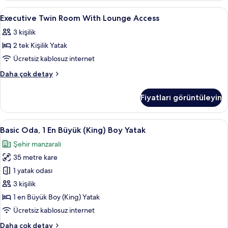
görün
Access
Executive
Kaliteli yatak takımı, Tempur-Pedic ya
5
hakkında
Executive Twin Room With Lounge Access
Twin
daha
3 kişilik
fazla
Room
detay
2 tek Kişilik Yatak
With
Lounge
Ücretsiz kablosuz internet
Access
Executive
Daha çok detay
için
Twin
Room
tüm
Fiyatları görüntüleyin
With
fotoğrafları
Lounge
görün
Access
Basic
Kaliteli yatak takımı, Tempur-Pedic ya
7
hakkında
Basic Oda, 1 En Büyük (King) Boy Yatak
Oda,
daha
Şehir manzaralı
fazla
1
detay
35 metre kare
En
Büyük
1 yatak odası
(King)
3 kişilik
Boy
1 en Büyük Boy (King) Yatak
Yatak
Ücretsiz kablosuz internet
için
Basic
Daha çok detay