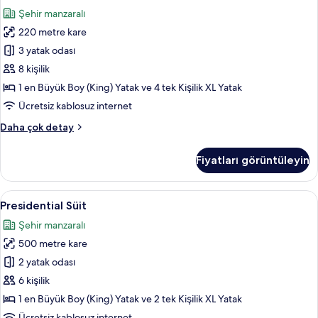
Süit
Yatak,
Şehir manzaralı
Engellilere
(Ambassador,
Uygun
220 metre kare
Lounge
hakkında
Access)
3 yatak odası
daha
için
fazla
8 kişilik
detay
tüm
1 en Büyük Boy (King) Yatak ve 4 tek Kişilik XL Yatak
fotoğrafları
Ücretsiz kablosuz internet
görün
Premium
Daha çok detay
Süit
(Ambassador,
Fiyatları görüntüleyin
Lounge
Access)
hakkında
Presidential
Presidential Süit | Oturma alanı | Kabl
9
daha
Presidential Süit
Süit
fazla
Şehir manzaralı
detay
için
500 metre kare
tüm
fotoğrafları
2 yatak odası
görün
6 kişilik
1 en Büyük Boy (King) Yatak ve 2 tek Kişilik XL Yatak
Ücretsiz kablosuz internet