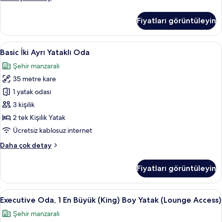
tüm
Oda,
fotoğrafları
1
Fiyatları görüntüleyin
görün
En
Büyük
(King)
Basic
Ayrı küvet ve duş, geniş duş başlığı
9
Boy
Basic İki Ayrı Yataklı Oda
İki
Yatak
Şehir manzaralı
hakkında
Ayrı
daha
35 metre kare
Yataklı
fazla
Oda
1 yatak odası
detay
için
3 kişilik
tüm
2 tek Kişilik Yatak
fotoğrafları
Ücretsiz kablosuz internet
görün
Basic
Daha çok detay
İki
Ayrı
Fiyatları görüntüleyin
Yataklı
Oda
hakkında
Executive
Kaliteli yatak takımı, Tempur-Pedic ya
7
daha
Executive Oda, 1 En Büyük (King) Boy Yatak (Lounge Access)
Oda,
fazla
Şehir manzaralı
detay
1