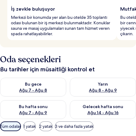
İş zevkle buluşuyor
Mutfak
Merkezi bir konumda yer alan bu otelde 35 toplantı
Bu oteld
odası bulunan bir iş merkezi bulunmaktadır. Konuklar
bir cenn
sauna ve masaj uygulamaları sunan tam hizmet veren
yiyecek 
spada rahatlayabilirler.
çıkarın.
Oda seçenekleri
Bu tarihler için müsaitliği kontrol et
Bu gece için müsaitliği kontrol et Ağu 7 - Ağu 8
Yarın için müsaitliği kontrol e
Bu gece
Yarın
Ağu 7 - Ağu 8
Ağu 8 - Ağu 9
Bu hafta sonu için müsaitliği kontrol et Ağu 7 - Ağu 9
Önümüzdeki hafta sonu için müs
Bu hafta sonu
Gelecek hafta sonu
Ağu 7 - Ağu 9
Ağu 14 - Ağu 16
Odalar
Tüm odalar
1 yatak
2 yatak
3 ve daha fazla yatak
için