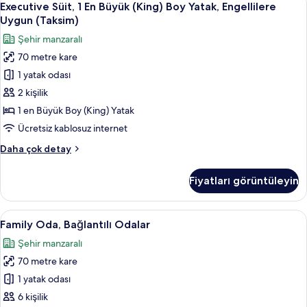
8
Boy
Executive Süit, 1 En Büyük (King) Boy Yatak, Engellilere
Süit,
Yatak,
Uygun (Taksim)
Engellilere
1
Şehir manzaralı
Uygun
En
hakkında
70 metre kare
Büyük
daha
1 yatak odası
(King)
fazla
detay
Boy
2 kişilik
Yatak,
1 en Büyük Boy (King) Yatak
Engellilere
Ücretsiz kablosuz internet
Uygun
Executive
Daha çok detay
(Taksim)
Süit,
için
1
Fiyatları görüntüleyin
En
tüm
Büyük
fotoğrafları
(King)
Family
Kaliteli yatak takımı, Tempur-Pedic ya
görün
12
Boy
Family Oda, Bağlantılı Odalar
Oda,
Yatak,
Şehir manzaralı
Engellilere
Bağlantılı
Uygun
70 metre kare
Odalar
(Taksim)
için
1 yatak odası
hakkında
tüm
daha
6 kişilik