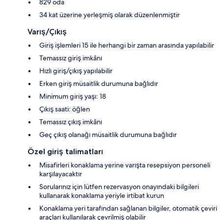
829 oda
34 kat üzerine yerleşmiş olarak düzenlenmiştir
Varış/Çıkış
Giriş işlemleri 15 ile herhangi bir zaman arasında yapılabilir
Temassız giriş imkânı
Hızlı giriş/çıkış yapılabilir
Erken giriş müsaitlik durumuna bağlıdır
Minimum giriş yaşı: 18
Çıkış saati: öğlen
Temassız çıkış imkânı
Geç çıkış olanağı müsaitlik durumuna bağlıdır
Özel giriş talimatları
Misafirleri konaklama yerine varışta resepsiyon personeli
karşılayacaktır
Sorularınız için lütfen rezervasyon onayındaki bilgileri
kullanarak konaklama yeriyle irtibat kurun
Konaklama yeri tarafından sağlanan bilgiler, otomatik çeviri
araçları kullanılarak çevrilmiş olabilir