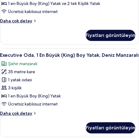
fazla
fotoğrafları
1 en Büyük Boy (King) Yatak ve 2 tek Kişilik Yatak
detay
görün
Ücretsiz kablosuz internet
Family
Daha çok detay
Oda,
Bağlantılı
Fiyatları görüntüleyin
Odalar
hakkında
daha
Executive
Kaliteli yatak takımı, Tempur-Pedic ya
9
fazla
Executive Oda, 1 En Büyük (King) Boy Yatak, Deniz Manzaralı
Oda,
detay
Şehir manzaralı
1
35 metre kare
En
Büyük
1 yatak odası
(King)
3 kişilik
Boy
1 en Büyük Boy (King) Yatak
Yatak,
Ücretsiz kablosuz internet
Deniz
Executive
Daha çok detay
Manzaralı
Oda,
için
1
Fiyatları görüntüleyin
tüm
En
Büyük
fotoğrafları