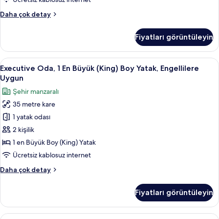
Presidential
Daha çok detay
Süit
hakkında
Fiyatları görüntüleyin
daha
fazla
detay
Executive
Kaliteli yatak takımı, Tempur-Pedic ya
6
Executive Oda, 1 En Büyük (King) Boy Yatak, Engellilere
Oda,
Uygun
1
Şehir manzaralı
En
35 metre kare
Büyük
1 yatak odası
(King)
Boy
2 kişilik
Yatak,
1 en Büyük Boy (King) Yatak
Engellilere
Ücretsiz kablosuz internet
Uygun
Executive
Daha çok detay
için
Oda,
tüm
1
Fiyatları görüntüleyin
En
fotoğrafları
Büyük
görün
(King)
Executive
Kaliteli yatak takımı, Tempur-Pedic ya