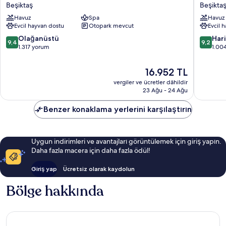
The
Istanbul
Beşiktaş
Beşikta
Bosphorus
Bosphor
Havuz
Spa
Havuz
Istanbul
Beşiktaş
Evcil hayvan dostu
Otopark mevcut
Evcil 
Beşiktaş
10
10
Olağanüstü
Har
9,4
9,2
üzerinden
üzerind
1.317 yorum
1.00
9.4,
9.2,
Olağanüstü,
Harika,
Güncel
16.952 TL
1.317
1.004
fiyat:
vergiler ve ücretler dâhildir
yorum
yorum
16.952 TL
23 Ağu - 24 Ağu
Benzer konaklama yerlerini karşılaştırın
Uygun indirimleri ve avantajları görüntülemek için giriş yapın.
Daha fazla macera için daha fazla ödül!
Giriş yap
Ücretsiz olarak kaydolun
Bölge hakkında