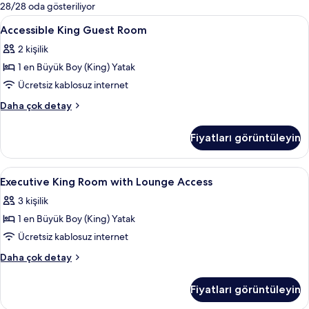
mevcut
28/28 oda gösteriliyor
filtreler
Accessible
Kaliteli yatak takımı, Tempur-Pedic ya
7
Accessible King Guest Room
King
2 kişilik
Guest
1 en Büyük Boy (King) Yatak
Room
için
Ücretsiz kablosuz internet
tüm
Accessible
Daha çok detay
fotoğrafları
King
Guest
görün
Fiyatları görüntüleyin
Room
hakkında
daha
Executive
Lobi
8
fazla
Executive King Room with Lounge Access
King
detay
3 kişilik
Room
1 en Büyük Boy (King) Yatak
with
Lounge
Ücretsiz kablosuz internet
Access
Executive
Daha çok detay
için
King
Room
tüm
Fiyatları görüntüleyin
with
fotoğrafları
Lounge