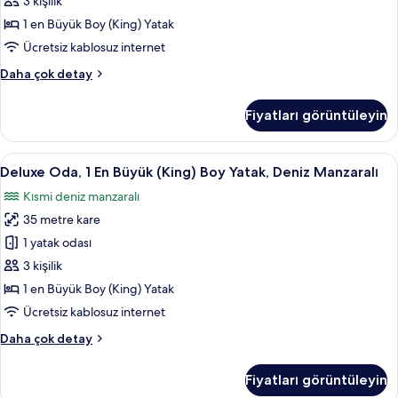
3 kişilik
Boy
1 en Büyük Boy (King) Yatak
Yatak
Ücretsiz kablosuz internet
için
Deluxe
Daha çok detay
tüm
Oda,
fotoğrafları
1
Fiyatları görüntüleyin
görün
En
Büyük
(King)
Deluxe
Kaliteli yatak takımı, Tempur-Pedic ya
11
Boy
Deluxe Oda, 1 En Büyük (King) Boy Yatak, Deniz Manzaralı
Oda,
Yatak
Kısmi deniz manzaralı
hakkında
1
daha
35 metre kare
En
fazla
Büyük
1 yatak odası
detay
(King)
3 kişilik
Boy
1 en Büyük Boy (King) Yatak
Yatak,
Ücretsiz kablosuz internet
Deniz
Deluxe
Daha çok detay
Manzaralı
Oda,
için
1
Fiyatları görüntüleyin
tüm
En