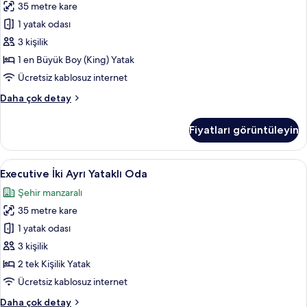
35 metre kare
En
Büyük
1 yatak odası
(King)
3 kişilik
Boy
1 en Büyük Boy (King) Yatak
Yatak
Ücretsiz kablosuz internet
(Lounge
Executive
Daha çok detay
Access)
Oda,
için
1
Fiyatları görüntüleyin
tüm
En
Büyük
fotoğrafları
(King)
Executive
Ayrı küvet ve duş, geniş duş başlığı
görün
9
Boy
Executive İki Ayrı Yataklı Oda
İki
Yatak
Şehir manzaralı
(Lounge
Ayrı
Access)
35 metre kare
Yataklı
hakkında
Oda
1 yatak odası
daha
için
fazla
3 kişilik
detay
tüm
2 tek Kişilik Yatak
fotoğrafları
Ücretsiz kablosuz internet
görün
Executive
Daha çok detay