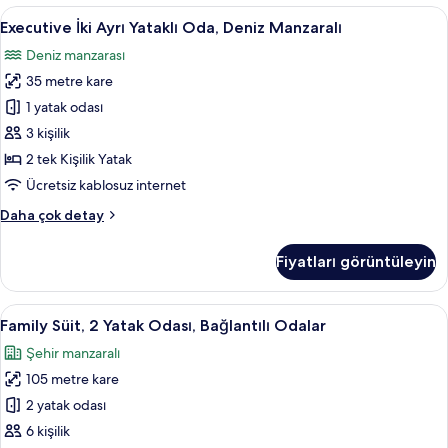
(King)
Executive
Ayrı küvet ve duş, geniş duş başlığı
görün
7
Boy
Executive İki Ayrı Yataklı Oda, Deniz Manzaralı
İki
Yatak,
Deniz manzarası
Deniz
Ayrı
Manzaralı
35 metre kare
Yataklı
hakkında
Oda,
1 yatak odası
daha
Deniz
fazla
3 kişilik
detay
Manzaralı
2 tek Kişilik Yatak
için
Ücretsiz kablosuz internet
tüm
Executive
Daha çok detay
fotoğrafları
İki
görün
Ayrı
Fiyatları görüntüleyin
Yataklı
Oda,
Deniz
Family
Family Süit, 2 Yatak Odası, Bağlantılı 
11
Manzaralı
Family Süit, 2 Yatak Odası, Bağlantılı Odalar
Süit,
hakkında
Şehir manzaralı
daha
2
fazla
105 metre kare
Yatak
detay
Odası,
2 yatak odası
Bağlantılı
6 kişilik