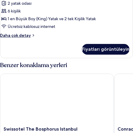
tüm
2 yatak odası
Suite)
fotoğrafları
hakkında
6 kişilik
daha
görün
1 en Büyük Boy (King) Yatak ve 2 tek Kişilik Yatak
fazla
Ücretsiz kablosuz internet
detay
Business
Daha çok detay
Süit
(Bomonti)
Fiyatları görüntüleyin
hakkında
daha
fazla
Benzer konaklama yerleri
detay
Swissotel The Bosphorus Istanbul
Conrad I
Swissotel
Conrad
Swissotel The Bosphorus Istanbul
Conrad