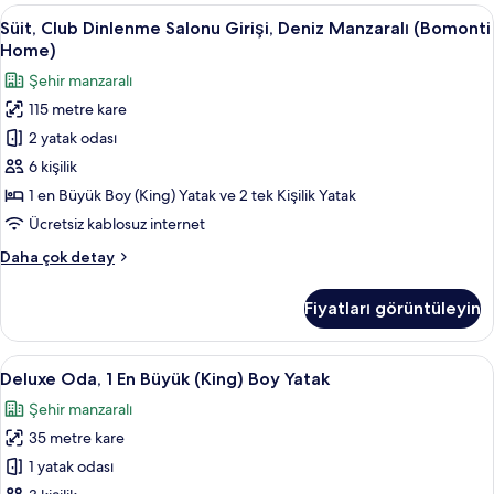
(King)
Süit,
Süit, Club Dinlenme Salonu Girişi, Den
13
Boy
Süit, Club Dinlenme Salonu Girişi, Deniz Manzaralı (Bomonti
Club
Yatak,
Home)
Köşe
Dinlenme
Şehir manzaralı
hakkında
Salonu
daha
115 metre kare
Girişi,
fazla
2 yatak odası
Deniz
detay
Manzaralı
6 kişilik
(Bomonti
1 en Büyük Boy (King) Yatak ve 2 tek Kişilik Yatak
Home)
Ücretsiz kablosuz internet
için
Süit,
Daha çok detay
tüm
Club
fotoğrafları
Dinlenme
Fiyatları görüntüleyin
Salonu
görün
Girişi,
Deniz
Deluxe
Kaliteli yatak takımı, Tempur-Pedic ya
8
Manzaralı
Deluxe Oda, 1 En Büyük (King) Boy Yatak
Oda,
(Bomonti
Şehir manzaralı
Home)
1
hakkında
35 metre kare
En
daha
Büyük
1 yatak odası
fazla
(King)
detay