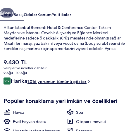
için
ceki
Sonraki
fotoğraf
232+
Genel Bakış
Odalar
Konum
Politikalar
galerisi
Hilton Istanbul Bomonti Hotel & Conference Center, Taksim
Meydanı ve İstanbul Cevahir Alışveriş ve Eğlence Merkezi
hedeflerine sadece 5 dakikalık sürüş mesafesinde olmanızı sağlar.
Misafirler masaj, yüz bakımı veya vücut ovma (body scrub) seansı ile
kendilerini şımartmak için spa merkezini ziyaret edebilir. Ayrıca
kahvaltı, öğle yemeği ve akşam yemeği için açık The Globe
restoranında uluslar arası mutfak yemekleri sunulmaktadır. 2
Şu
9.430 TL
bar/dinlenme salonu, kapalı havuz ve havuz kenarı barı; bu lüks otel
anki
vergiler ve ücretler dâhildir
içerisindeki diğer öne çıkan özellikler arasındadır. Misafirler yardıma
fiyat
9 Ağu - 10 Ağu
hazır personel hakkında harika yorumlarda bulunuyor. Toplu taşıma
Konaklama yerinin ön cephesi - akşa
9.430 TL
Yorumlar
yakındadır, Osmanbey İstasyonu 11 dakikalık yürüme mesafesinde
Harika
9,2
1.016 yorumun tümünü göster
9,2/10
bulunur.
Popüler konaklama yeri imkân ve özellikleri
Havuz
Spa
Evcil hayvan dostu
Otopark mevcut