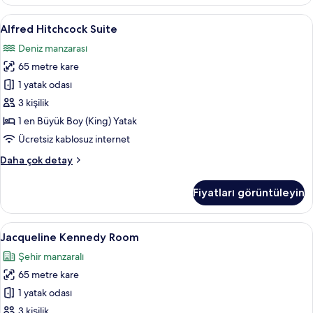
fazla
detay
Alfred
Alfred Hitchcock Suite | Anti alerjik y
6
Alfred Hitchcock Suite
Hitchcock
Deniz manzarası
Suite
65 metre kare
için
tüm
1 yatak odası
fotoğrafları
3 kişilik
görün
1 en Büyük Boy (King) Yatak
Ücretsiz kablosuz internet
Alfred
Daha çok detay
Hitchcock
Suite
Fiyatları görüntüleyin
hakkında
daha
fazla
Jacqueline
Jacqueline Kennedy Room | Anti alerji
4
detay
Jacqueline Kennedy Room
Kennedy
Şehir manzaralı
Room
65 metre kare
için
tüm
1 yatak odası
fotoğrafları
3 kişilik