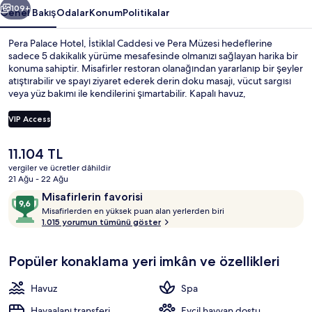
109+
Genel Bakış
Odalar
Konum
Politikalar
Pera Palace Hotel, İstiklal Caddesi ve Pera Müzesi hedeflerine
sadece 5 dakikalık yürüme mesafesinde olmanızı sağlayan harika bir
konuma sahiptir. Misafirler restoran olanağından yararlanıp bir şeyler
atıştırabilir ve spayı ziyaret ederek derin doku masajı, vücut sargısı
veya yüz bakımı ile kendilerini şımartabilir. Kapalı havuz,
bar/dinlenme salonu ve spor salonu; bu lüks otel dâhilindeki diğer
öne çıkan özellikler arasındadır. Yardıma hazır personel ve kahvaltı
VIP Access
misafirlerden tam not alıyor. Konaklama yeri toplu taşımaya yakındır,
Şişhane-Zemin Metro İstasyonu 4 dakikalık ve Tophane İstasyonu 10
Şu
11.104 TL
dakikalık yürüme mesafesindedir.
Lobi
anki
vergiler ve ücretler dâhildir
fiyat
21 Ağu - 22 Ağu
11.104 TL
Yorumlar
10
Misafirlerin favorisi
M
üzerinden
Misafirlerden en yüksek puan alan yerlerden biri
i
1.015 yorumun tümünü göster
9,6,
s
Misafirlerin
a
favorisi
Popüler konaklama yeri imkân ve özellikleri
f
i
r
Havuz
Spa
l
e
Havaalanı transferi
Evcil hayvan dostu