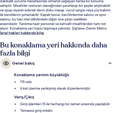
dakikalık yürüme mesafesinde olmanızı sağlayan harika bir konuma
sahiptir. Misafirler restoran olanağından yararlanıp bir şeyler atıştırabilir
ve spayı ziyaret ederek derin doku masajı, vücut sargısı veya yüz bakımı
ile kendilerini şımartabilir. Kapalı havuz, bar/dinlenme salonu ve spor
salonu; bu lüks otel dâhilindeki diğer öne çıkan özellikler
arasındadır. Yardıma hazır personel ve kahvaltı misafirlerden tam not
alıyor. Konaklama yeri toplu taşımaya yakındır, Şişhane-Zemin Metro
İstasyonu 4 dakikalık ve Tophane İstasyonu 10 dakikalık yürüme
İptal hakları hakkında bilgi
mesafesindedir.
Bu konaklama yeri hakkında daha
fazla bilgi
Genel bakış
Konaklama yerinin büyüklüğü
115 oda
6 kat üzerine yerleşmiş olarak düzenlenmiştir
Varış/Çıkış
Giriş işlemleri 15 ile herhangi bir zaman arasında yapılabilir
Temassız giriş imkânı