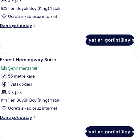
için
3 kişilik
detay
tüm
1 en Büyük Boy (King) Yatak
fotoğrafları
Ücretsiz kablosuz internet
görün
Greta
Daha çok detay
Garbo
Corner
Fiyatları görüntüleyin
Room
hakkında
daha
Ernest
Ernest Hemingway Suite | Anti alerjik 
6
fazla
Ernest Hemingway Suite
Hemingway
detay
Şehir manzaralı
Suite
55 metre kare
için
tüm
1 yatak odası
fotoğrafları
3 kişilik
görün
1 en Büyük Boy (King) Yatak
Ücretsiz kablosuz internet
Ernest
Daha çok detay
Hemingway
Suite
Fiyatları görüntüleyin
hakkında