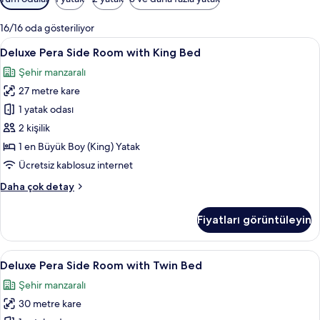
için
mevcut
16/16 oda gösteriliyor
filtreler
Deluxe
Anti alerjik yatak takımı, minibar, oda
5
Deluxe Pera Side Room with King Bed
Pera
Şehir manzaralı
Side
27 metre kare
Room
with
1 yatak odası
King
2 kişilik
Bed
1 en Büyük Boy (King) Yatak
için
Ücretsiz kablosuz internet
tüm
Deluxe
Daha çok detay
fotoğrafları
Pera
görün
Side
Fiyatları görüntüleyin
Room
with
King
Deluxe
Anti alerjik yatak takımı, minibar, oda
9
Bed
Deluxe Pera Side Room with Twin Bed
Pera
hakkında
Şehir manzaralı
daha
Side
fazla
30 metre kare
Room
detay