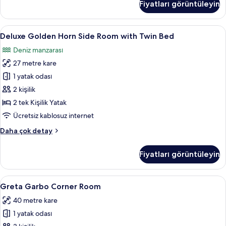
Fiyatları görüntüleyin
görün
Side
Room
with
Deluxe
Deluxe Golden Horn Side Room with Twi
5
King
Deluxe Golden Horn Side Room with Twin Bed
Golden
Bed
Deniz manzarası
hakkında
Horn
daha
27 metre kare
Side
fazla
Room
1 yatak odası
detay
with
2 kişilik
Twin
2 tek Kişilik Yatak
Bed
Ücretsiz kablosuz internet
için
Deluxe
Daha çok detay
tüm
Golden
fotoğrafları
Horn
Fiyatları görüntüleyin
görün
Side
Room
with
Greta
Greta Garbo Corner Room | Anti alerji
7
Twin
Greta Garbo Corner Room
Garbo
Bed
40 metre kare
hakkında
Corner
daha
1 yatak odası
Room
fazla