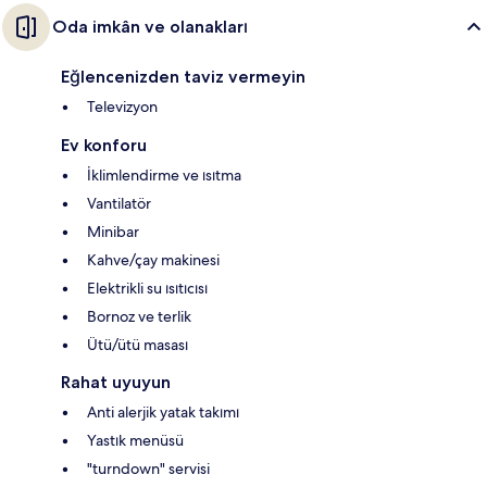
Oda imkân ve olanakları
Eğlencenizden taviz vermeyin
Televizyon
Ev konforu
İklimlendirme ve ısıtma
Vantilatör
Minibar
Kahve/çay makinesi
Elektrikli su ısıtıcısı
Bornoz ve terlik
Ütü/ütü masası
Rahat uyuyun
Anti alerjik yatak takımı
Yastık menüsü
"turndown" servisi