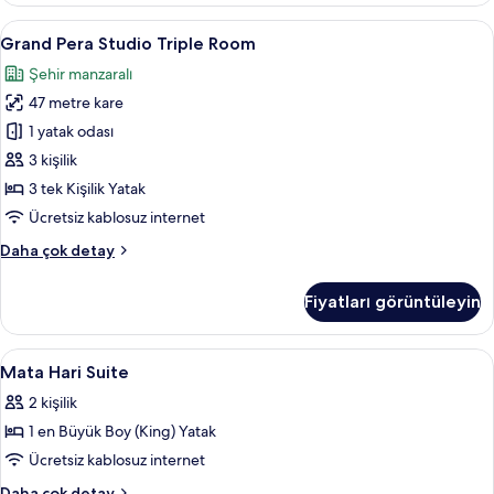
daha
Grand
Grand Pera Studio Triple Room | Anti a
7
fazla
Grand Pera Studio Triple Room
Pera
detay
Şehir manzaralı
Studio
47 metre kare
Triple
Room
1 yatak odası
için
3 kişilik
tüm
3 tek Kişilik Yatak
fotoğrafları
Ücretsiz kablosuz internet
görün
Grand
Daha çok detay
Pera
Studio
Fiyatları görüntüleyin
Triple
Room
hakkında
Mata
Anti alerjik yatak takımı, minibar, oda
5
daha
Mata Hari Suite
Hari
fazla
2 kişilik
detay
Suite
1 en Büyük Boy (King) Yatak
için
tüm
Ücretsiz kablosuz internet
fotoğrafları
Mata
Daha çok detay