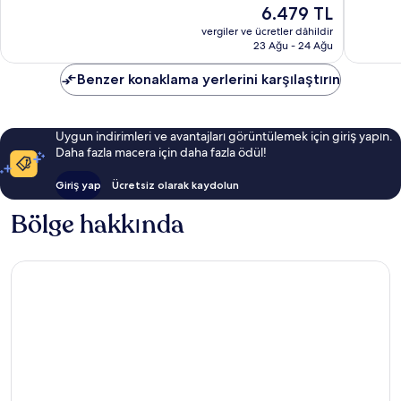
Mükemmel,
Olağanü
Güncel
6.479 TL
1.006
1.317
fiyat:
vergiler ve ücretler dâhildir
yorum
yorum
6.479 TL
23 Ağu - 24 Ağu
Benzer konaklama yerlerini karşılaştırın
Uygun indirimleri ve avantajları görüntülemek için giriş yapın.
Daha fazla macera için daha fazla ödül!
Giriş yap
Ücretsiz olarak kaydolun
Bölge hakkında