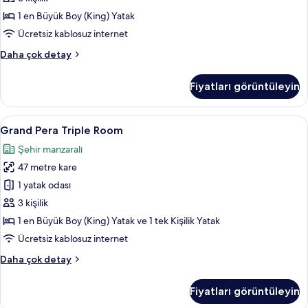
görün
1 en Büyük Boy (King) Yatak
Ücretsiz kablosuz internet
Jacqueline
Daha çok detay
Kennedy
Room
Fiyatları görüntüleyin
hakkında
daha
fazla
Grand
Anti alerjik yatak takımı, minibar, oda
5
detay
Grand Pera Triple Room
Pera
Şehir manzaralı
Triple
47 metre kare
Room
için
1 yatak odası
tüm
3 kişilik
fotoğrafları
1 en Büyük Boy (King) Yatak ve 1 tek Kişilik Yatak
görün
Ücretsiz kablosuz internet
Grand
Daha çok detay
Pera
Triple
Fiyatları görüntüleyin
Room
hakkında