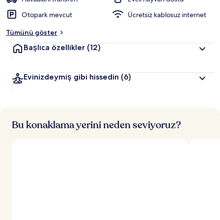
r
Otopark mevcut
Ücretsiz kablosuz internet
d
e
Tümünü göster
n
Başlıca özellikler
(12)
e
n
Evinizdeymiş gibi hissedin
(6)
y
ü
k
s
e
k
Bu konaklama yerini neden seviyoruz?
p
u
a
n
a
l
a
n