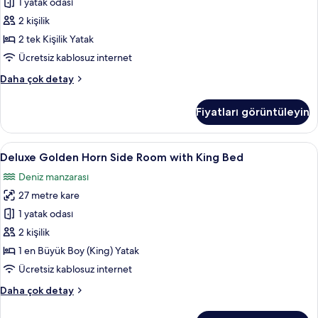
with
1 yatak odası
Twin
2 kişilik
Bed
2 tek Kişilik Yatak
için
Ücretsiz kablosuz internet
tüm
Deluxe
Daha çok detay
fotoğrafları
Pera
görün
Side
Fiyatları görüntüleyin
Room
with
Twin
Deluxe
Deluxe Golden Horn Side Room with Kin
5
Bed
Deluxe Golden Horn Side Room with King Bed
Golden
hakkında
Deniz manzarası
daha
Horn
fazla
27 metre kare
Side
detay
Room
1 yatak odası
with
2 kişilik
King
1 en Büyük Boy (King) Yatak
Bed
Ücretsiz kablosuz internet
için
Deluxe
Daha çok detay
tüm
Golden
fotoğrafları
Horn