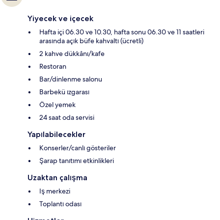
Yiyecek ve içecek
Hafta içi 06.30 ve 10.30, hafta sonu 06.30 ve 11 saatleri
arasında açık büfe kahvaltı (ücretli)
2 kahve dükkânı/kafe
Restoran
Bar/dinlenme salonu
Barbekü ızgarası
Özel yemek
24 saat oda servisi
Yapılabilecekler
Konserler/canlı gösteriler
Şarap tanıtımı etkinlikleri
Uzaktan çalışma
Iş merkezi
Toplantı odası