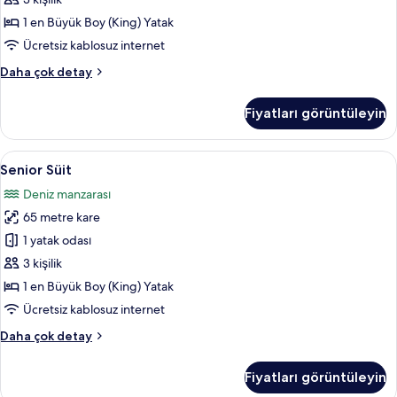
1 en Büyük Boy (King) Yatak
Ücretsiz kablosuz internet
Presidential
Daha çok detay
Süit
hakkında
Fiyatları görüntüleyin
daha
fazla
detay
Senior
Senior Süit | Anti alerjik yatak takımı,
5
Senior Süit
Süit
Deniz manzarası
için
65 metre kare
tüm
fotoğrafları
1 yatak odası
görün
3 kişilik
1 en Büyük Boy (King) Yatak
Ücretsiz kablosuz internet
Senior
Daha çok detay
Süit
hakkında
Fiyatları görüntüleyin
daha