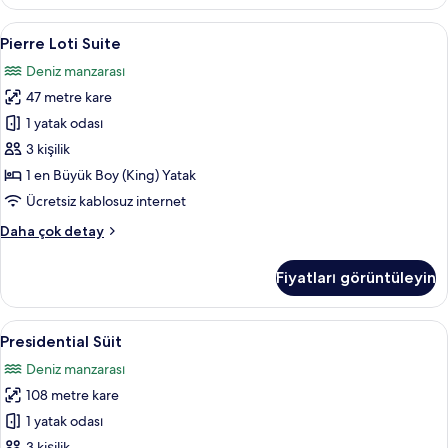
daha
fazla
Pierre
Pierre Loti Suite | Anti alerjik yatak t
6
detay
Pierre Loti Suite
Loti
Deniz manzarası
Suite
47 metre kare
için
tüm
1 yatak odası
fotoğrafları
3 kişilik
görün
1 en Büyük Boy (King) Yatak
Ücretsiz kablosuz internet
Pierre
Daha çok detay
Loti
Suite
Fiyatları görüntüleyin
hakkında
daha
fazla
Presidential
Presidential Süit | Anti alerjik yatak t
5
detay
Presidential Süit
Süit
Deniz manzarası
için
108 metre kare
tüm
fotoğrafları
1 yatak odası
görün
3 kişilik