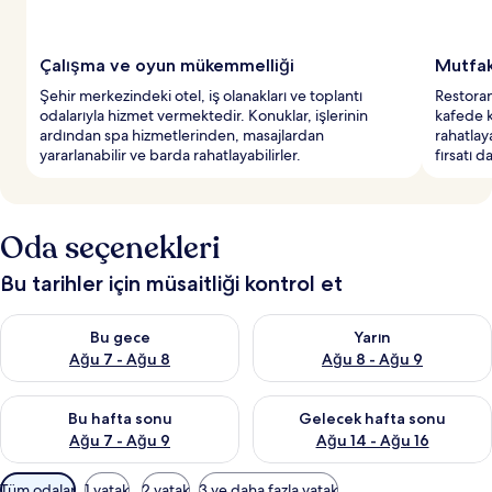
y
e
r
Çalışma ve oyun mükemmelliği
Mutfak
l
Şehir merkezindeki otel, iş olanakları ve toplantı
Restorand
e
odalarıyla hizmet vermektedir. Konuklar, işlerinin
kafede k
r
ardından spa hizmetlerinden, masajlardan
rahatlay
d
yararlanabilir ve barda rahatlayabilirler.
fırsatı d
e
n
b
i
Oda seçenekleri
r
i
Bu tarihler için müsaitliği kontrol et
Bu gece için müsaitliği kontrol et Ağu 7 - Ağu 8
Yarın için müsaitliği kontrol e
Bu gece
Yarın
Ağu 7 - Ağu 8
Ağu 8 - Ağu 9
Bu hafta sonu için müsaitliği kontrol et Ağu 7 - Ağu 9
Önümüzdeki hafta sonu için müs
Bu hafta sonu
Gelecek hafta sonu
Ağu 7 - Ağu 9
Ağu 14 - Ağu 16
Odalar
Tüm odalar
1 yatak
2 yatak
3 ve daha fazla yatak