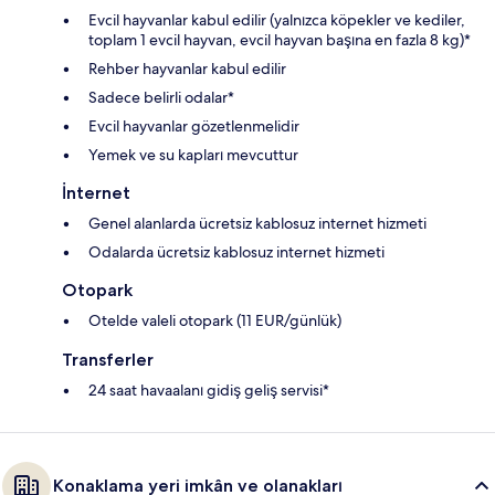
Evcil hayvanlar kabul edilir (yalnızca köpekler ve kediler,
toplam 1 evcil hayvan, evcil hayvan başına en fazla 8 kg)*
Rehber hayvanlar kabul edilir
Sadece belirli odalar*
Evcil hayvanlar gözetlenmelidir
Yemek ve su kapları mevcuttur
İnternet
Genel alanlarda ücretsiz kablosuz internet hizmeti
Odalarda ücretsiz kablosuz internet hizmeti
Otopark
Otelde valeli otopark (11 EUR/günlük)
Transferler
24 saat havaalanı gidiş geliş servisi*
Konaklama yeri imkân ve olanakları