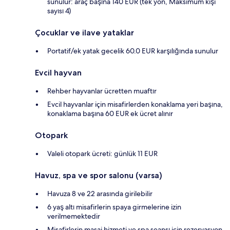
sunulur: araç başına 140 EUR (tek yön, Maksimum kişi
sayısı 4)
Çocuklar ve ilave yataklar
Portatif/ek yatak gecelik 60.0 EUR karşılığında sunulur
Evcil hayvan
Rehber hayvanlar ücretten muaftır
Evcil hayvanlar için misafirlerden konaklama yeri başına,
konaklama başına 60 EUR ek ücret alınır
Otopark
Valeli otopark ücreti: günlük 11 EUR
Havuz, spa ve spor salonu (varsa)
Havuza 8 ve 22 arasında girilebilir
6 yaş altı misafirlerin spaya girmelerine izin
verilmemektedir
Misafirlerin masaj hizmeti ve spa seansı için rezervasyon