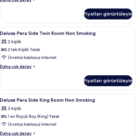
görün
Hari
Suite
Fiyatları görüntüleyin
hakkında
daha
fazla
Deluxe
Anti alerjik yatak takımı, minibar, oda
11
detay
Deluxe Pera Side Twin Room Non Smoking
Pera
2 kişilik
Side
2 tek Kişilik Yatak
Twin
Room
Ücretsiz kablosuz internet
Non
Deluxe
Daha çok detay
Smoking
Pera
Side
için
Fiyatları görüntüleyin
Twin
tüm
Room
fotoğrafları
Non
Deluxe
Anti alerjik yatak takımı, minibar, oda
8
görün
Smoking
Deluxe Pera Side King Room Non Smoking
Pera
hakkında
2 kişilik
daha
Side
fazla
1 en Büyük Boy (King) Yatak
King
detay
Room
Ücretsiz kablosuz internet
Non
Deluxe
Daha çok detay