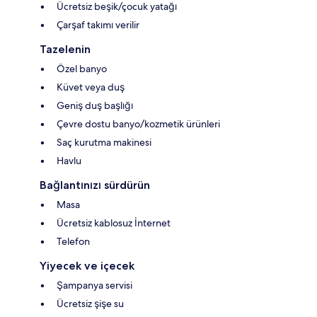
Ücretsiz beşik/çocuk yatağı
Çarşaf takımı verilir
Tazelenin
Özel banyo
Küvet veya duş
Geniş duş başlığı
Çevre dostu banyo/kozmetik ürünleri
Saç kurutma makinesi
Havlu
Bağlantınızı sürdürün
Masa
Ücretsiz kablosuz İnternet
Telefon
Yiyecek ve içecek
Şampanya servisi
Ücretsiz şişe su