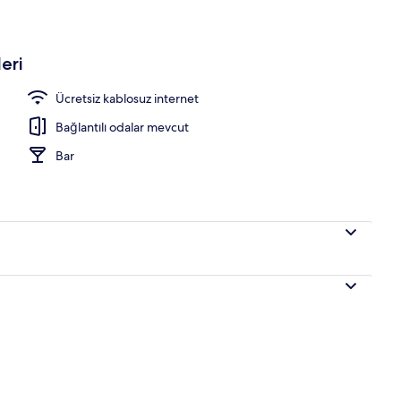
le yemeği ve akşam yemeği sunulur
eri
Ücretsiz kablosuz internet
Bağlantılı odalar mevcut
Bar