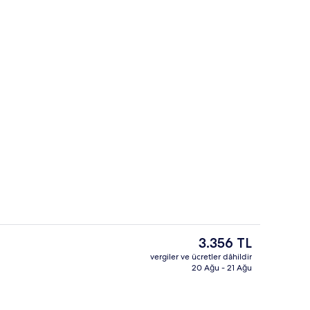
le yemeği ve akşam yemeği sunulur
Dış mekân
Şu
3.356 TL
anki
vergiler ve ücretler dâhildir
fiyat
20 Ağu - 21 Ağu
 manzarası
Kaliteli yatak takımı, odada kasa, mas
3.356 TL