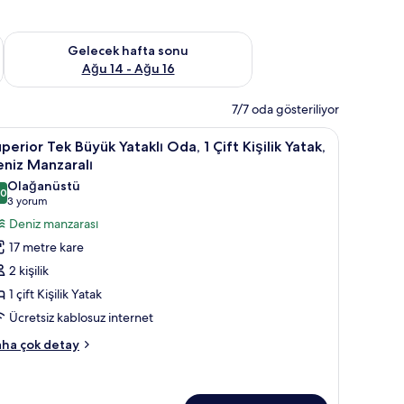
et Ağu 7 - Ağu 9
Önümüzdeki hafta sonu için müsaitliği kontrol et Ağu 14 - Ağu
Gelecek hafta sonu
Ağu 14 - Ağu 16
7/7 oda gösteriliyor
uperior
Kaliteli yatak takımı, odada kasa, masa
8
perior Tek Büyük Yataklı Oda, 1 Çift Kişilik Yatak,
ek
niz Manzaralı
üyük
Olağanüstü
,0
taklı
10,0 / 10
(3
3 yorum
da,
yorum)
Deniz manzarası
17 metre kare
ft
2 kişilik
şilik
1 çift Kişilik Yatak
atak,
Ücretsiz kablosuz internet
eniz
anzaralı
perior
ha çok detay
k
in
yük
üm
taklı