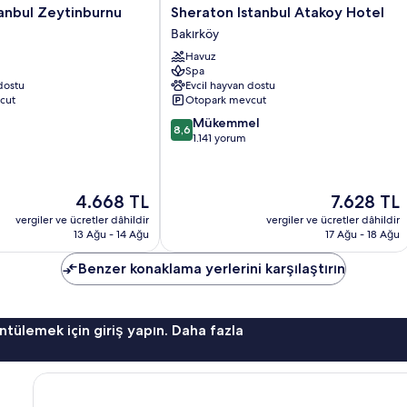
Sheraton
anbul Zeytinburnu
Sheraton Istanbul Atakoy Hotel
Istanbul
Bakırköy
Atakoy
Havuz
Hotel
Spa
Bakırköy
dostu
Evcil hayvan dostu
cut
Otopark mevcut
10
Mükemmel
8,6
üzerinden
1.141 yorum
8.6,
Mükemmel,
1.141
Güncel
Güncel
4.668 TL
7.628 TL
yorum
fiyat:
fiyat:
vergiler ve ücretler dâhildir
vergiler ve ücretler dâhildir
4.668 TL
7.628 TL
13 Ağu - 14 Ağu
17 Ağu - 18 Ağu
Benzer konaklama yerlerini karşılaştırın
ntülemek için giriş yapın. Daha fazla