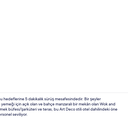
Kahvaltı, öğ
 hedeflerine 5 dakikalık sürüş mesafesindedir. Bir şeyler
am yemeği için açık olan ve bahçe manzaralı bir mekân olan Wok and
mek büfesi/şarküteri ve teras, bu Art Deco stili otel dahilindeki öne
Plaj/okyanus
ersonel seviliyor.