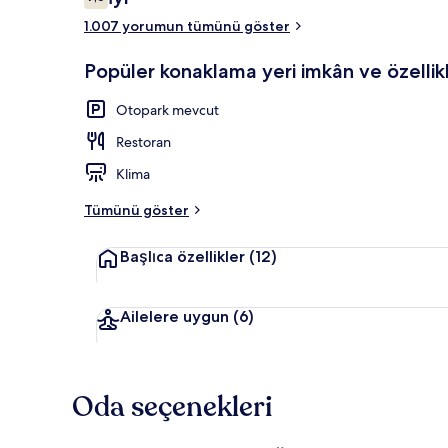
7,6/10
1.007 yorumun tümünü göster
Kahvaltı, öğ
Popüler konaklama yeri imkân ve özellikl
Otopark mevcut
Restoran
Klima
Tümünü göster
Başlıca özellikler
(12)
Ailelere uygun
(6)
Oda seçenekleri