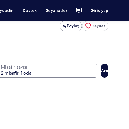
aydedin
Destek
Seyahatler
Giriş yap
Paylaş
Kaydet
Misafir sayısı
Ara