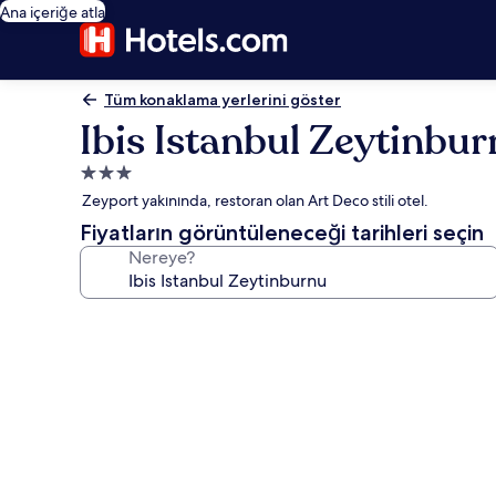
Ana içeriğe atla
Tüm konaklama yerlerini göster
Ibis Istanbul Zeytinbu
3.0
yıldızlı
Zeyport yakınında, restoran olan Art Deco stili otel.
konaklama
Fiyatların görüntüleneceği tarihleri seçin
yeri
Nereye?
Ibis
Istanbul
Zeytinburnu
için
fotoğraf
galerisi