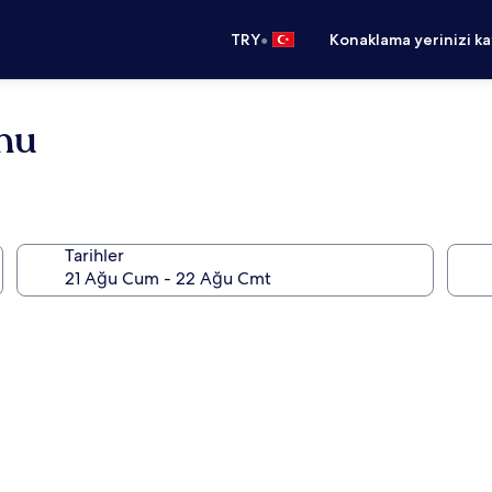
•
TRY
Konaklama yerinizi k
rnu
Tarihler