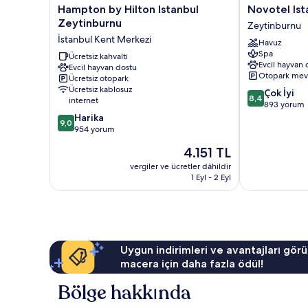
Hampton
Novotel
Hampton by Hilton Istanbul
Novotel Ist
by
Istanbul
Zeytinburnu
Zeytinburnu
Hilton
Zeytinburnu
İstanbul Kent Merkezi
Havuz
Istanbul
Zeytinburnu
Spa
Zeytinburnu
Ücretsiz kahvaltı
Evcil hayvan 
Evcil hayvan dostu
İstanbul
Otopark mev
Ücretsiz otopark
Kent
Ücretsiz kablosuz
10
Çok İyi
Merkezi
8,4
internet
üzerinden
893 yorum
10
8.4,
Harika
9,0
üzerinden
Çok
954 yorum
9.0,
İyi,
Güncel
4.151 TL
Harika,
893
fiyat:
954
yorum
vergiler ve ücretler dâhildir
4.151 TL
1 Eyl - 2 Eyl
yorum
Uygun indirimleri ve avantajları görü
macera için daha fazla ödül!
Bölge hakkında