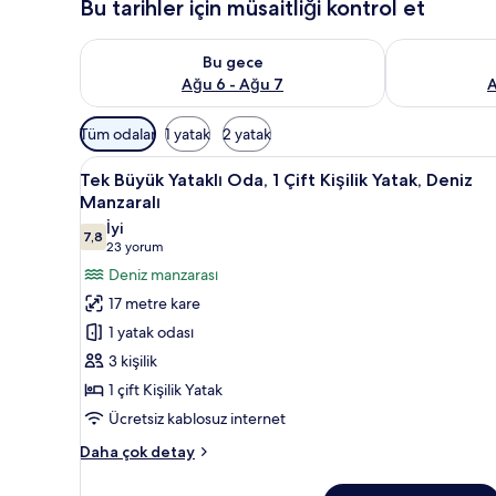
Bu tarihler için müsaitliği kontrol et
Bu gece için müsaitliği kontrol et Ağu 6 - Ağu 7
Yarın için müs
Bu gece
Ağu 6 - Ağu 7
A
Odalar
Tüm odalar
1 yatak
2 yatak
için
Tek
Kaliteli yatak takımı, odada ka
mevcut
6
Tek Büyük Yataklı Oda, 1 Çift Kişilik Yatak, Deniz
Büyük
filtreler
Manzaralı
Yataklı
İyi
7,8
Oda,
7,8 / 10
(23
23 yorum
1
yorum)
Deniz manzarası
Çift
17 metre kare
Kişilik
1 yatak odası
Yatak,
3 kişilik
Deniz
1 çift Kişilik Yatak
Manzaralı
Ücretsiz kablosuz internet
için
tüm
Tek
Daha çok detay
fotoğrafları
Büyük
Yataklı