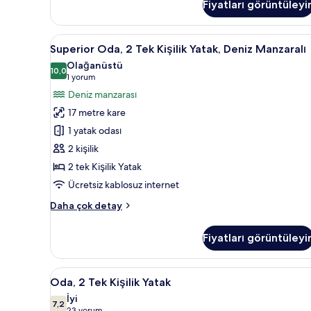
görün
Fiyatları görüntüleyi
Oda,
1
Çift
Superior
Superior Oda, 2 Tek Kişilik Yat
15
Kişilik
Superior Oda, 2 Tek Kişilik Yatak, Deniz Manzaralı
Oda,
Yatak,
Olağanüstü
Deniz
2
10,0
10,0 / 10
(1
1 yorum
Manzaralı
Tek
yorum)
Deniz manzarası
hakkında
Kişilik
daha
17 metre kare
Yatak,
fazla
1 yatak odası
detay
Deniz
2 kişilik
Manzaralı
2 tek Kişilik Yatak
için
tüm
Ücretsiz kablosuz internet
fotoğrafları
Superior
Daha çok detay
görün
Oda,
2
Fiyatları görüntüleyi
Tek
Kişilik
Yatak,
Oda,
Oda, 2 Tek Kişilik Yatak | Kalit
8
Deniz
Oda, 2 Tek Kişilik Yatak
2
Manzaralı
İyi
hakkında
Tek
7,2
7,2 / 10
23 yorum