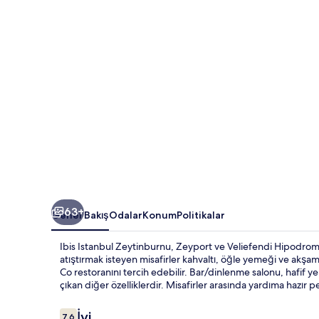
63+
Genel Bakış
Odalar
Konum
Politikalar
Ibis Istanbul Zeytinburnu, Zeyport ve Veliefendi Hipodromu
atıştırmak isteyen misafirler kahvaltı, öğle yemeği ve akş
Co restoranını tercih edebilir. Bar/dinlenme salonu, hafif ye
çıkan diğer özelliklerdir. Misafirler arasında yardıma hazır p
Yorumlar
İyi
7,6