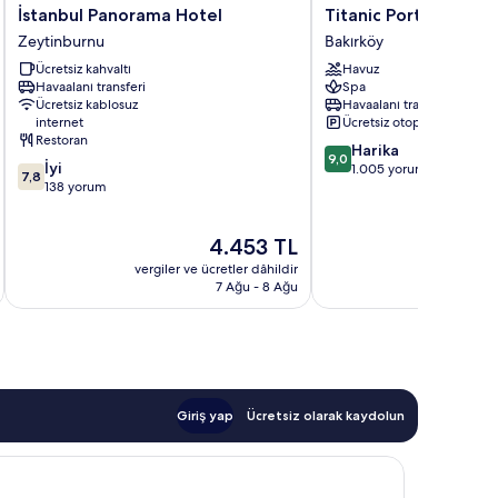
İstanbul
Titanic
İstanbul Panorama Hotel
Titanic Port Bakirkoy
Panorama
Port
Zeytinburnu
Bakırköy
Hotel
Bakirkoy
Ücretsiz kahvaltı
Havuz
Zeytinburnu
Bakırköy
Havaalanı transferi
Spa
Ücretsiz kablosuz
Havaalanı transferi
internet
Ücretsiz otopark
Restoran
10
Harika
9,0
10
İyi
üzerinden
1.005 yorum
7,8
üzerinden
138 yorum
9.0,
7.8,
Harika,
İyi,
1.005
Güncel
4.453 TL
138
yorum
fiyat:
yorum
vergiler ve ücretler dâhildir
vergiler v
4.453 TL
7 Ağu - 8 Ağu
Giriş yap
Ücretsiz olarak kaydolun