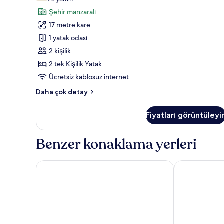
(23
daha
Kişilik
yorum)
Şehir manzaralı
fazla
Yatak
detay
17 metre kare
için
1 yatak odası
tüm
2 kişilik
fotoğrafları
2 tek Kişilik Yatak
görün
Ücretsiz kablosuz internet
Oda,
Daha çok detay
2
Tek
Fiyatları görüntüleyi
Kişilik
Yatak
hakkında
Benzer konaklama yerleri
daha
fazla
detay
Hampton by Hilton Istanbul Zeytinburnu
Novotel Istan