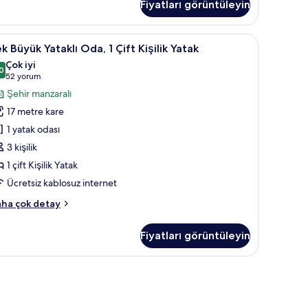
otoğrafları
a,
Fiyatları görüntüleyin
örün
ft
z Manzaralı | Kaliteli yatak takımı, odada kasa, masa
ek
Kaliteli yatak takımı, odada kasa, masa
şilik
7
k Büyük Yataklı Oda, 1 Çift Kişilik Yatak
tak,
üyük
Çok iyi
niz
taklı
0
8,0 / 10
(52
52 yorum
nzaralı
da,
kkında
yorum)
Şehir manzaralı
ha
17 metre kare
zla
ft
tay
1 yatak odası
şilik
3 kişilik
atak
1 çift Kişilik Yatak
in
üm
Ücretsiz kablosuz internet
otoğrafları
k
ha çok detay
örün
yük
taklı
Fiyatları görüntüleyin
a,
ft
şilik
tak
kkında