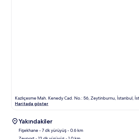
Kazlıçesme Mah. Kenedy Cad. No.: 56, Zeytinburnu, İstanbul, İ
Haritada göster
Yakındakiler
Fişekhane
- 7 dk yürüyüş
- 0.6 km
Zeyport
- 12 dk yürüyüş
- 1.0 km