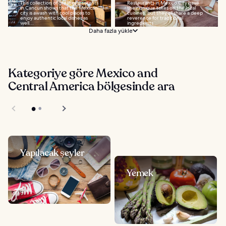
This collection of great restaurants
Restaurants in Mexico City have
in Cancun shows that the Mexican
their unique takes on the local
city is awash with cool places to
cuisines, but they all share a deep
enjoy authentic local dishes as
reverence for traditional
well...
ingredients...
Daha fazla yükle
Kategoriye göre Mexico and
Central America bölgesinde ara
Yapılacak şeyler
Yemek