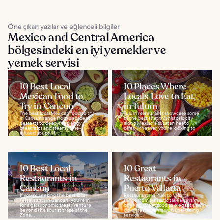
Öne çıkan yazılar ve eğlenceli bilgiler
Mexico and Central America
bölgesindeki en iyi yemekler ve
yemek servisi
10 Best Local
10 Places Where
Mexican Food to
Locals Love to Eat
Try in Cancun
in Tulum
The best local Mexican food to try
Tulum restaurants showcase some
in Cancun range from decadent
of the best that this historic city
desserts to deep-fried eggy
along Mexico's Yucatan has to
breakfasts and steamy lime-
offer. Whether you're looking to
infused soups. If...
get a...
10 Best Local
10 Great
Restaurants in
Restaurants in
Cancun
Puerto Vallarta
If you’re seeking the best local
Restaurants in Puerto Vallarta
restaurants in Cancun, you’re in
range from fantastic takeaways
for a gastronomic treat. Venture
offering street food to elegant sit-
beyond the tourist traps of the
down restaurants with fine-dining
Zona...
service...