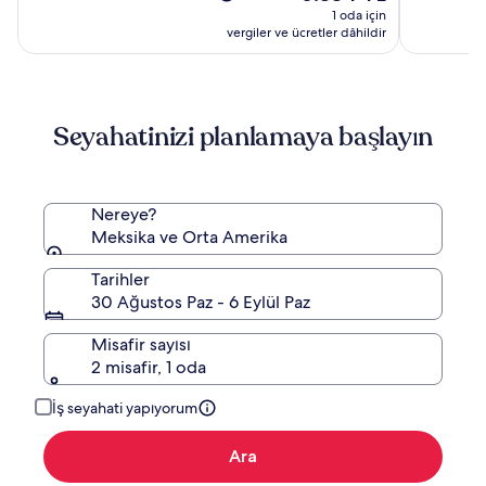
fiyat:
fiyat
1 oda için
6.334 TL
10.733 TL,
vergiler ve ücretler dâhildir
Standart
Fiyat
hakkında
daha
Seyahatinizi planlamaya başlayın
fazla
bilgi
edinin.
Nereye?
Meksika ve Orta Amerika
Tarihler
30 Ağustos Paz - 6 Eylül Paz
Misafir sayısı
2 misafir, 1 oda
İş seyahati yapıyorum
Ara