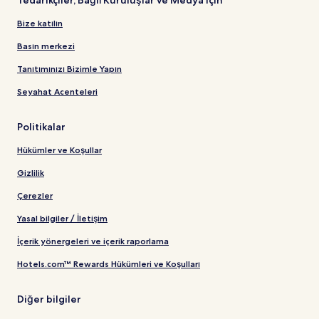
Tedarikçiler, Bağlı Kuruluşlar ve Medya için
Bize katılın
Basın merkezi
Tanıtımınızı Bizimle Yapın
Seyahat Acenteleri
Politikalar
Hükümler ve Koşullar
Gizlilik
Çerezler
Yasal bilgiler / İletişim
İçerik yönergeleri ve içerik raporlama
Hotels.com™ Rewards Hükümleri ve Koşulları
Diğer bilgiler