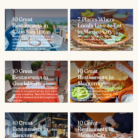
10 Great
7 Places Where
Restaurants in
Locals Love to Eat
Cabo San Lucas
in Mexico City
Restaurants in Cabo San Lucas
Mexico City has increasingly
offer a complete range of
proved itself as a fantastic food
delectable dishes to cover just
hub. Whether you’re looking for a
about every palate you can
soulful street food stand selling
imagine, from high-end...
delicious...
10 Great
10 Great
Restaurants in
Restaurants in
Guadalajara
Monterrey
Great restaurants in Guadalajara
Great restaurants in Monterrey
come in a superb array, but each
showcase all that's best about
serves creative, flavorful Mexican
modern Mexican cuisine. This
food in relaxed and atmospheric
buzzing, energetic city has a
spaces...
vibrant culinary...
10 Great
10 Great
Restaurants in
Restaurants in
Cancun
Mexico City