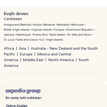
Keşfe devam
Caribbean
Antigua and Barbuda
Aruba
Bahamas
Barbados
Bermuda
British Virgin Islands
Cayman Islands
Curaçao
Dominican Republic
Jamaica
Martinique
Puerto Rico
Saint Martin
St. Kitts and Nevis
St. Lucia
Turks and Caicos
U.S. Virgin Islands
Africa
Asia
Australia - New Zealand and the South
Pacific
Europe
Mexico and Central
America
Middle East
North America
South
America
En cazip tatil noktaları
Türkiye Otelleri