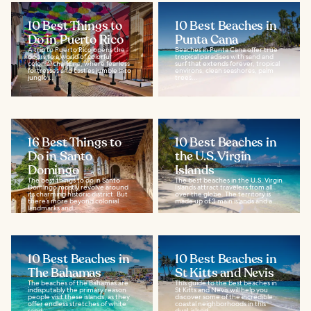
10 Best Things to
10 Best Beaches in
Do in Puerto Rico
Punta Cana
A trip to Puerto Rico opens the
Beaches in Punta Cana offer true
doors to a world of colorful
tropical paradises with sand and
colonial charisma, where fearless
surf that extends forever, tropical
fortresses and castles jumble into
environs, clean seashores, palm
jungle...
trees...
16 Best Things to
10 Best Beaches in
Do in Santo
the U.S. Virgin
Domingo
Islands
The best things to do in Santo
The best beaches in the U.S. Virgin
Domingo mostly revolve around
Islands attract travelers from all
its charming historic district. But
over the globe. The territory is
there’s more beyond colonial
made up of 3 main islands and a...
landmarks and...
10 Best Beaches in
10 Best Beaches in
The Bahamas
St Kitts and Nevis
The beaches of the Bahamas are
This guide to the best beaches in
indisputably the primary reason
St Kitts and Nevis will help you
people visit these islands, as they
discover some of the incredible
offer endless stretches of white
coastal neighborhoods in this
sand...
dual-island...