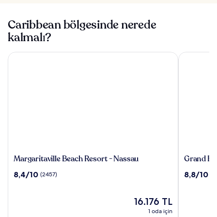
Caribbean bölgesinde nerede
kalmalı?
Margaritaville Beach Resort - Nassau
Grand Hyat
Margaritaville
Grand
Margaritaville Beach Resort - Nassau
Grand Hy
Beach
Hyatt
10
10
8,4/10
8,8/10
(2457)
(5
Resort
Baha
üzerinden
üzerinden
-
Mar
8.4,
8.8,
Nassau
(2457)
Güncel
(5386)
16.176 TL
fiyat:
1 oda için