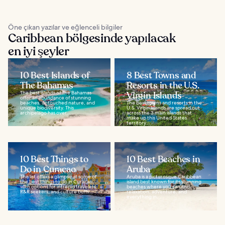
Öne çıkan yazılar ve eğlenceli bilgiler
Caribbean bölgesinde yapılacak
en iyi şeyler
10 Best Islands of
8 Best Towns and
The Bahamas
Resorts in the U.S.
The best islands of The Bahamas
Virgin Islands
offer an abundance of stunning
beaches, untouched nature, and
The best towns and resorts in the
unique biodiversity. This
U.S. Virgin Islands are spread out
archipelago has over...
across the 3 main islands that
make up this United States
territory...
10 Best Things to
10 Best Beaches in
Do in Curacao
Aruba
This list offers a glimpse at some of
Aruba is a picturesque Caribbean
the best things to do in Curacao,
island best known for its stunning
with options for intrepid travelers,
beaches where you can find
R&R seekers, and culture buffs...
relaxation, adventure, and
everything in...