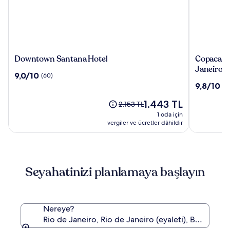
Downtown
Copacab
Downtown Santana Hotel
Copacaban
Santana
Palace,
Janeiro
10
9,0/10
(60)
Hotel
A
üzerinden
10
9,8/10
(1
Belmond
9.0,
üzerinden
Hotel,
(60)
Güncel
1.443 TL
9.8,
Eski
2.153 TL
Rio
fiyat:
(1006)
fiyat
1 oda için
de
1.443 TL
2.153 TL,
vergiler ve ücretler dâhildir
Janeiro
Standart
Fiyat
hakkında
daha
Seyahatinizi planlamaya başlayın
fazla
bilgi
edinin.
Nereye?
Rio de Janeiro, Rio de Janeiro (eyaleti), Brezilya