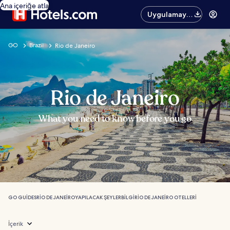
Ana içeriğe atla
Uygulamayı
edinin
GO
Brazil
Rio de Janeiro
Rio de Janeiro
What you need to know before you go
GO GUIDES
RIO DE JANEIRO
YAPILACAK ŞEYLER
BILGI
RIO DE JANEIRO OTELLERI
İçerik