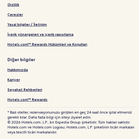
Gizlilik
Çerezler
Yasal bilgiler / İletişim
İçerik yönergeleri ve içerik raporlama
Hotels.com™ Rewards Hükümleri ve Koşulları
Diğer bilgiler
Hakkımızda
Kariyer
Seyahat Rehberleri
Hotels.com™ Rewards
* Bazı oteller, rezervasyonunuzu girişten en geç 24 saat önce iptal etmenizi
gerekli kılar. Daha fazla bilgi için siteyi ziyaret edin.
© 2026 Hotels.com, L.P., bir Expedia Group şirketidir. Tüm hakları saklıdır.
Hotels.com ve Hotels.com Logosu; Hotels.com, L.P. şirketinin ticâri markaları
veya tescilli ticâri markalarıdır.