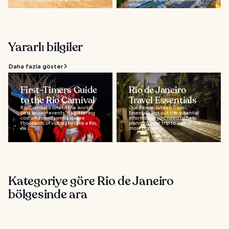
while...
Yararlı bilgiler
Daha fazla göster
First-Timers Guide
Rio de Janeiro
to the Rio Carnival
Travel Essentials
Rio Carnival is one of the world’s
Our Rio de Janeiro Travel
best known events. Its glittering
Essentials lays out the essential
costumes and samba inspire
information you need to help
thousands of visitors to take a Rio
planning your trip to one of the
de...
most popular...
Kategoriye göre Rio de Janeiro
bölgesinde ara