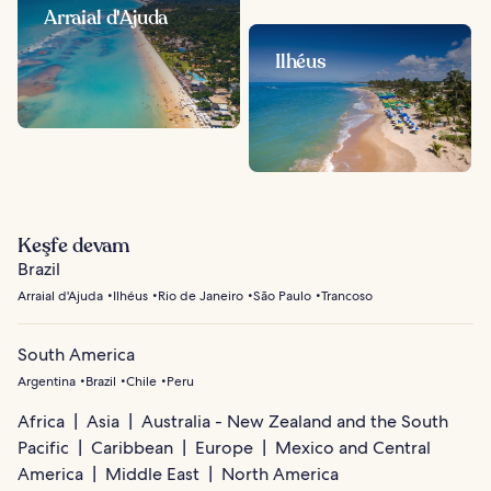
Arraial d'Ajuda
Ilhéus
Keşfe devam
Brazil
Arraial d'Ajuda
Ilhéus
Rio de Janeiro
São Paulo
Trancoso
South America
Argentina
Brazil
Chile
Peru
Africa
Asia
Australia - New Zealand and the South
Pacific
Caribbean
Europe
Mexico and Central
America
Middle East
North America