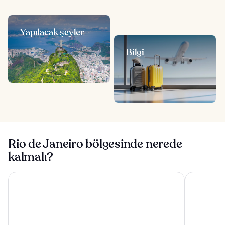
Yapılacak şeyler
Bilgi
Rio de Janeiro bölgesinde nerede
kalmalı?
Downtown Santana Hotel
Copacabana