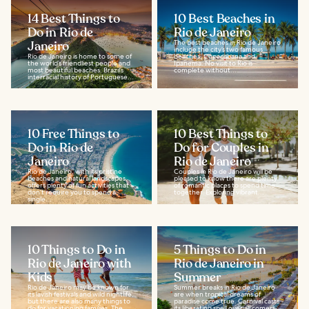
14 Best Things to
10 Best Beaches in
Do in Rio de
Rio de Janeiro
Janeiro
The best beaches in Rio de Janeiro
include the city’s two famous
Rio de Janeiro is home to some of
beaches, Copacabana and
the world’s friendliest people and
Ipanema. No visit to Rio is
most beautiful beaches. Brazil’s
complete without...
interracial history of Portuguese...
10 Free Things to
10 Best Things to
Do in Rio de
Do for Couples in
Janeiro
Rio de Janeiro
Rio de Janeiro, with its pristine
Couples in Rio de Janeiro will be
beaches and natural landscapes,
pleased to know there are plenty
offers plenty of fun activities that
of romantic places to spend time
don’t require you to spend a
together. Exploring vibrant...
single...
10 Things to Do in
5 Things to Do in
Rio de Janeiro with
Rio de Janeiro in
Kids
Summer
Rio de Janeiro may be known for
Summer breaks in Rio de Janeiro
its lavish festivals and wild nightlife,
are when tropical dreams of
but there are also many things to
paradise come true. Carnival casts
do for vacationing families. The...
its liberating spell over all comers