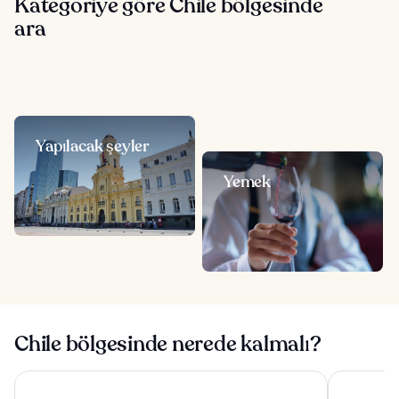
Kategoriye göre Chile bölgesinde
ara
Yapılacak şeyler
Yemek
Chile bölgesinde nerede kalmalı?
Hotel Capital Bellet
Pullman Sa