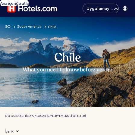
Ana içeriğe atla
Uygulamayı
edinin
GO
South America
Chile
Chile
What you need to know before you go
GO GUIDES
CHILE
YAPILACAK ŞEYLER
YEMEK
ŞILI OTELLERI
İçerik