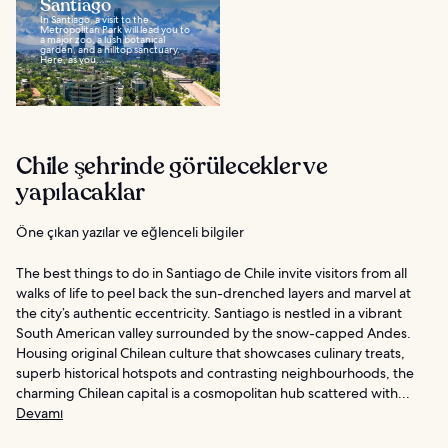
Santiago
In Santiago, a visit to the
Metropolitan Park will lead you to
a major zoo, a lush botanical
garden, and a hilltop sanctuary.
Here, as you...
Chile şehrinde görülecekler ve
yapılacaklar
Öne çıkan yazılar ve eğlenceli bilgiler
The best things to do in Santiago de Chile invite visitors from all
walks of life to peel back the sun-drenched layers and marvel at
the city’s authentic eccentricity. Santiago is nestled in a vibrant
South American valley surrounded by the snow-capped Andes.
Housing original Chilean culture that showcases culinary treats,
superb historical hotspots and contrasting neighbourhoods, the
charming Chilean capital is a cosmopolitan hub scattered with...
Devamı