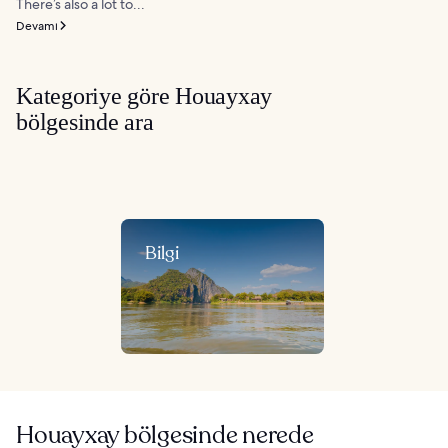
There’s also a lot to...
Devamı
Kategoriye göre Houayxay
bölgesinde ara
Bilgi
Houayxay bölgesinde nerede