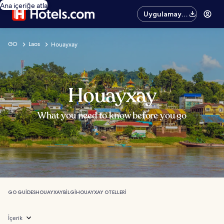
Ana içeriğe atla
Uygulamayı
edinin
GO
Laos
Houayxay
Houayxay
What you need to know before you go
GO GUIDES
HOUAYXAY
BILGI
HOUAYXAY OTELLERI
İçerik