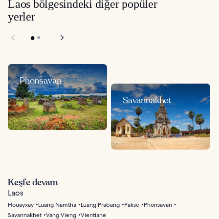
Laos bölgesindeki diğer popüler
yerler
Phonsavan
Savannakhet
Keşfe devam
Laos
Houayxay
Luang Namtha
Luang Prabang
Pakse
Phonsavan
Savannakhet
Vang Vieng
Vientiane