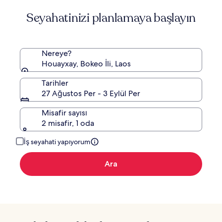
daha
Seyahatinizi planlamaya başlayın
fazla
bilgi
edinin.
Nereye?
Houayxay, Bokeo İli, Laos
Tarihler
27 Ağustos Per - 3 Eylül Per
Misafir sayısı
2 misafir, 1 oda
İş seyahati yapıyorum
Ara