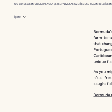
GO GUIDES
BERMUDA
YAPILACAK ŞEYLER
YEMEK
ALIŞVERIŞ
GECE YAŞAMI
BILGI
BERM
İçerik
Bermuda’s
farm-to-ta
that chan
Portuguese
Caribbean
unique fla
As you mig
it’s all fr
caught fis
Bermuda O