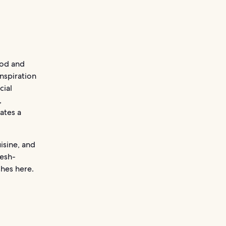
ood and
inspiration
cial
,
ates a
isine, and
resh-
shes here.