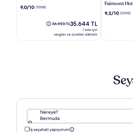
Bay
Princess
Fairmont Hot
10
9,0/10
(1008)
Beach
&
üzerinden
10
9,2/10
(1005)
Resort
Beach
9.0,
üzerinden
Club
(1008)
Güncel
35.644 TL
9.2,
Eski
36.593 TL
-
fiyat:
(1005)
fiyat
1 oda için
A
35.644 TL
36.593 TL,
vergiler ve ücretler dâhildir
Fairmont
Standart
Hotel
Fiyat
hakkında
daha
fazla
bilgi
edinin.
Sey
Nereye?
Bermuda
İş seyahati yapıyorum