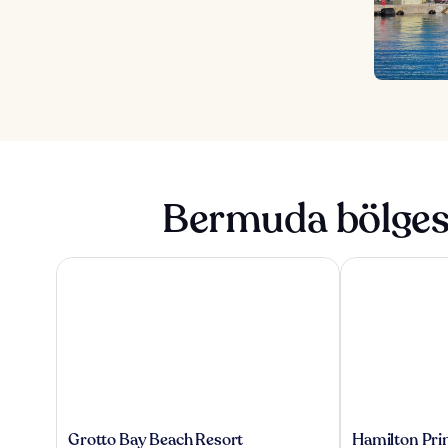
Bermuda bölges
Grotto Bay Beach Resort
Hamilton Princ
Grotto
Hamilton
Grotto Bay Beach Resort
Hamilton Prin