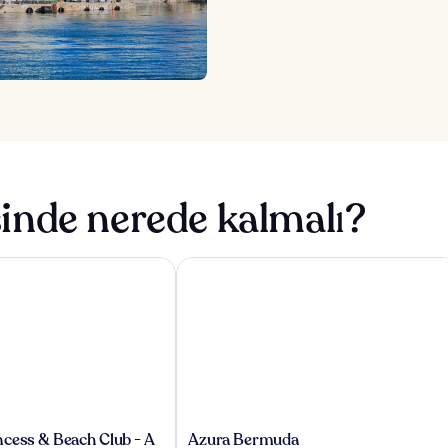
inde nerede kalmalı?
ess & Beach Club - A Fairmont Hotel
Azura Bermuda
Azura
cess & Beach Club - A
Azura Bermuda