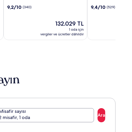
St.
Bermuda
10
10
9,2/10
9,4/10
(340)
(529)
Regis
üzerinden
üzerinden
Bermuda
9.2,
9.4,
Resort
(340)
Güncel
(529)
132.029 TL
fiyat:
1 oda için
132.029 TL
vergiler ve ücretler dâhildir
vergi
ayın
Misafir sayısı
Ara
2 misafir, 1 oda