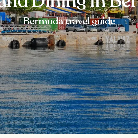
and Dining in B
Bermuda travel guide