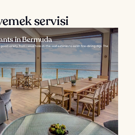
yemek servisi
rants in Bermuda
ood variety, from casual hole-in-the-wall eateries to swish fine-dining digs. The