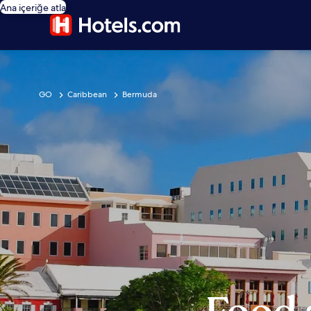
Ana içeriğe atla
GO
Caribbean
Bermuda