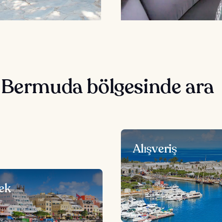
 Bermuda bölgesinde ara
Alışveriş
ek