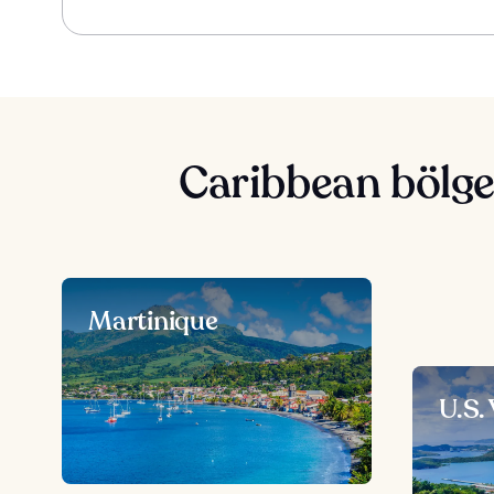
Caribbean bölges
Martinique
U.S.