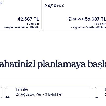
Bermuda
el
10
9,4/10
(423)
üzerinden
9.4,
Güncel
(423)
Güncel
42.587 TL
56.037 TL
Eski
70.176 TL
fiyat:
fiyat:
fiyat
1 oda için
1 oda için
42.587 TL
56.037 TL
70.176 TL,
vergiler ve ücretler dâhildir
vergiler ve ücretler dâhildir
Standart
Fiyat
hakkında
daha
fazla
bilgi
edinin.
ahatinizi planlamaya başl
Tarihler
27 Ağustos Per - 3 Eylül Per