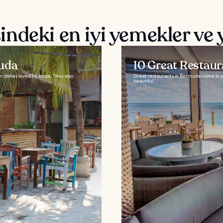
ndeki en iyi yemekler ve 
muda
10 Great Restau
dishes loved by locals. They also
Great restaurants in Bermuda come in a g
beautiful...