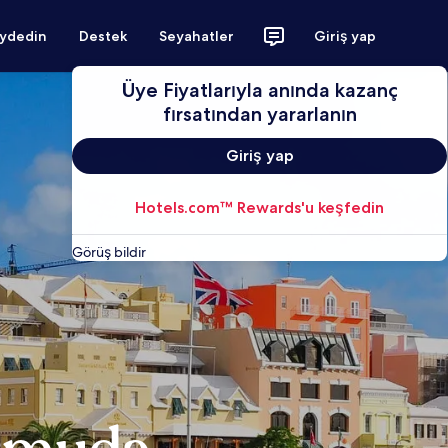
aydedin
Destek
Seyahatler
Giriş yap
Üye Fiyatlarıyla anında kazanç
fırsatından yararlanın
Giriş yap
Hotels.com™ Rewards'u keşfedin
Görüş bildir