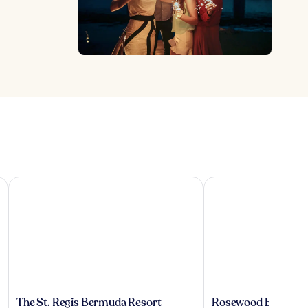
The St. Regis Bermuda Resort
Rosewood Bermuda
The
Rosewood
The St. Regis Bermuda Resort
Rosewood Bermud