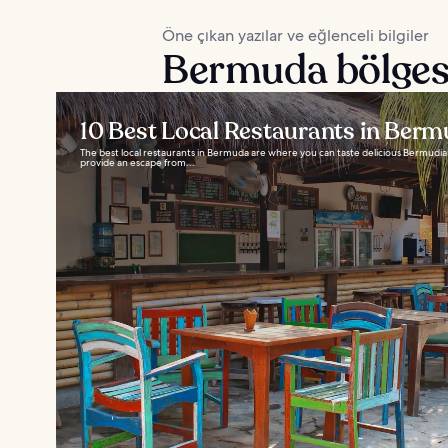
Öne çıkan yazılar ve eğlenceli bilgiler
Bermuda bölgesi
10 Best Local Restaurants in Ber
The best local restaurants in Bermuda are where you can taste delicious Bermudian 
provide an escape from...