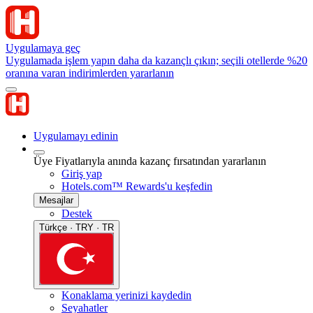
Uygulamaya geç
Uygulamada işlem yapın daha da kazançlı çıkın; seçili otellerde %20
oranına varan indirimlerden yararlanın
Uygulamayı edinin
Üye Fiyatlarıyla anında kazanç fırsatından yararlanın
Giriş yap
Hotels.com™ Rewards'u keşfedin
Mesajlar
Destek
Türkçe · TRY · TR
Konaklama yerinizi kaydedin
Seyahatler