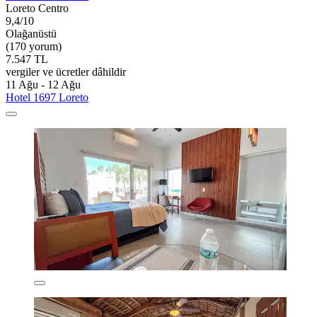
Loreto Centro
9,4/10
Olağanüstü
(170 yorum)
7.547 TL
vergiler ve ücretler dâhildir
11 Ağu - 12 Ağu
Hotel 1697 Loreto