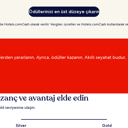
Ödüllerinizi en üst düzeye çıkarın
e Hotels.comCash olarak verilir. Vergiler, ücretler ve Hotels.comCash kullanılarak r
lerden yararlanın. Ayrıca, ödüller kazanın. Akıllı seyahat budur.
zanç ve avantaj elde edin
ld seviyesine ulaşın.
Silver
Gold