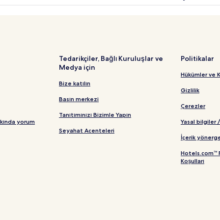
Tedarikçiler, Bağlı Kuruluşlar ve
Politikalar
Medya için
Hükümler ve K
Bize katılın
Gizlilik
Basın merkezi
Çerezler
Tanıtımınızı Bizimle Yapın
kkında yorum
Yasal bilgiler 
Seyahat Acenteleri
İçerik yönerge
Hotels.com™ 
Koşulları