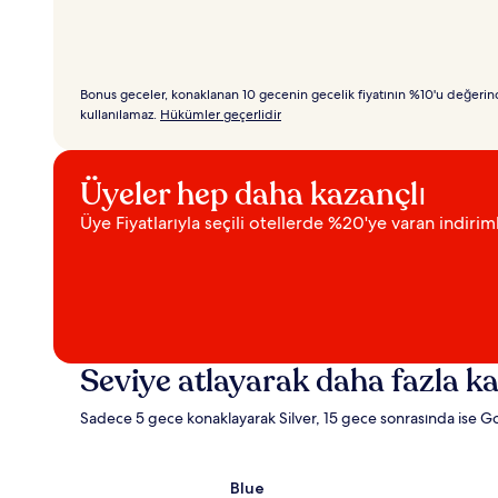
Bonus geceler, konaklanan 10 gecenin gecelik fiyatının %10'u değerind
kullanılamaz.
Hükümler geçerlidir
Üyeler hep daha kazançlı
Üye Fiyatlarıyla seçili otellerde %20'ye varan indirim
Seviye atlayarak daha fazla ka
Sadece 5 gece konaklayarak Silver, 15 gece sonrasında ise Go
Blue