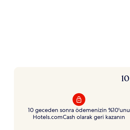
Anında indirim.
10
Esnek ödüller.
Üye Fiyatlarıyla yüz binlerce otelde indirimden
yararlanın ve kazandığınız ödülleri istediğiniz gibi
harcayın.
10 geceden sonra ödemenizin %10'unu
Hotels.comCash olarak geri kazanın