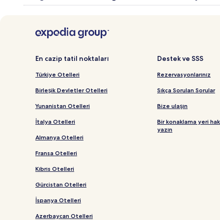
En cazip tatil noktaları
Destek ve SSS
Türkiye Otelleri
Rezervasyonlarınız
Birleşik Devletler Otelleri
Sıkça Sorulan Sorular
Yunanistan Otelleri
Bize ulaşın
İtalya Otelleri
Bir konaklama yeri ha
yazın
Almanya Otelleri
Fransa Otelleri
Kıbrıs Otelleri
Gürcistan Otelleri
İspanya Otelleri
Azerbaycan Otelleri