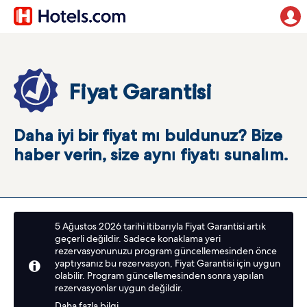
Fiyat Garantisi
Daha iyi bir fiyat mı buldunuz? Bize
haber verin, size aynı fiyatı sunalım.
5 Ağustos 2026 tarihi itibarıyla Fiyat Garantisi artık
geçerli değildir. Sadece konaklama yeri
rezervasyonunuzu program güncellemesinden önce
yaptıysanız bu rezervasyon, Fiyat Garantisi için uygun
olabilir. Program güncellemesinden sonra yapılan
rezervasyonlar uygun değildir.
Daha fazla bilgi