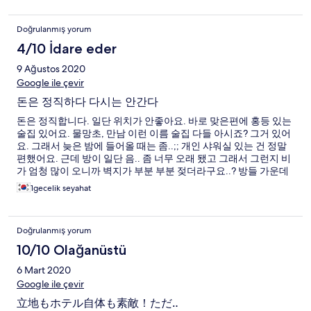
Doğrulanmış yorum
4/10 İdare eder
9 Ağustos 2020
Google ile çevir
돈은 정직하다 다시는 안간다
돈은 정직합니다. 일단 위치가 안좋아요. 바로 맞은편에 홍등 있는
술집 있어요. 물망초, 만남 이런 이름 술집 다들 아시죠? 그거 있어
요. 그래서 늦은 밤에 들어올 때는 좀..;; 개인 샤워실 있는 건 정말
편했어요. 근데 방이 일단 음.. 좀 너무 오래 됐고 그래서 그런지 비
가 엄청 많이 오니까 벽지가 부분 부분 젖더라구요..? 방들 가운데
로비(?)라고 부르기도 뭐 하지만 무튼 중앙부에 지붕이 아크릴판
1gecelik seyahat
같은 걸로 돼 있어서 비 진짜 많이 오면 빗소리 때문에 잠을 잘 수가
없어요..다른 방이 시끄럽거나 하진 않았는데 빗소리 때문에 잠 진
짜 많이 설쳤어요.. 그리고 이불의 문제인지 방 자체의 문제인지 자
Doğrulanmış yorum
고 일어나니까 몸 군데 군데 엄청 조그맣게 벌레 물린 자국이 많았
어요.. 진드긴지 뭔지 모르겠는데 무튼 진짜 찝찝해요.. 들어가면
10/10 Olağanüstü
어매니티로 일회용 칫솔 치약세트는 주십니다.. 이 가격에 싱글룸
6 Mart 2020
인건 좋지만.. 전 다시는 안 올겁니다 그냥 이 돈으로 도미토리 가
거나 돈 더 주고 다른 데 갈래요..
Google ile çevir
立地もホテル自体も素敵！ただ‥