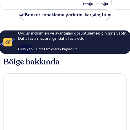
1.233 TL
19 Ağu - 20 Ağu
yorum
Benzer konaklama yerlerini karşılaştırın
Uygun indirimleri ve avantajları görüntülemek için giriş yapın.
Daha fazla macera için daha fazla ödül!
Giriş yap
Ücretsiz olarak kaydolun
Bölge hakkında