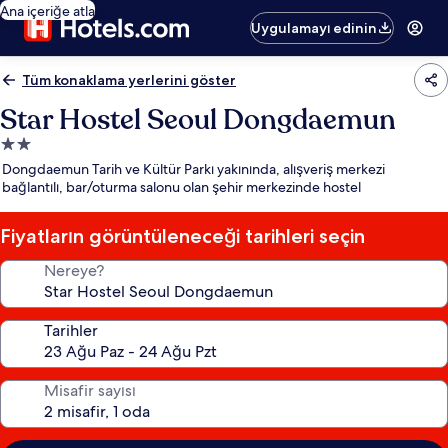
Ana içeriğe atla
Uygulamayı edinin
Tüm konaklama yerlerini göster
Star Hostel Seoul Dongdaemun
2.0
yıldızlı
Dongdaemun Tarih ve Kültür Parkı yakınında, alışveriş merkezi
konaklama
bağlantılı, bar/oturma salonu olan şehir merkezinde hostel
yeri
Fiyatların görüntüleneceği tarihleri seçin
Nereye?
Tarihler
Misafir sayısı