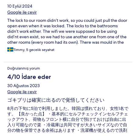
10 Eylül 2024
Google ile çevir
The lock to our room didn’t work, so you could just pull the door
open even when it was locked. The locks to the bathrooms
didn’t work either. The wifi we were supposed to be using
did’nt even exist, so we had to use another one from one of the
other rooms (every room had its own). There was mould in the
aircondition. There were cockroaches in some of the rooms.
Timmy, 5 gecelik seyahat
Sometimes there weren’t any staff at the reception even when
there was supposed to be. Information at the hostel told us
there would be breakfast, but there was none. Only good thing
Doğrulanmış yorum
was a relatively low price and quite centrally placed.
4/10 İdare eder
30 Ağustos 2023
Google ile çevir
ゴキブリは確実に出るので覚悟してください
8月の下旬に5泊で利用しました。韓国は慣れており、女性1名で
す。 【良かった点】 ・基本的にセルフチェックインセルフチェ
ックアウト、荷物もフロント横に自分で預けておけば自由に出
入り可能なので楽 ・冷蔵庫は共同ですが大きいサイズなので自
分の物を保管できる余裕はあります ・洗濯機が使えるので洗剤
もあったようですが私は自分の洗剤を持っていきました。操作