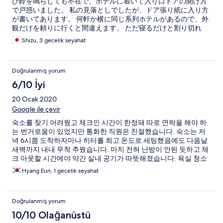
び鈴を鳴らしても不在で、ホテルに着いて入り口ドアの開け方
で戸惑いました。 私の見落としでしたが、ドア張り紙に入り方
が書いてあります。 何軒か横に同じ系列ホテルがあるので、外
観だけを頼りに行くと間違えます。 ただ寝るだけと割り切れ
ば、値段とリッチは文句なしです。
Shizu, 3 gecelik seyahat
Doğrulanmış yorum
6/10 İyi
20 Ocak 2020
Google ile çevir
숙소를 찾기 어려웠고 체크인 시간이 한정돼 따로 연락을 해야 하
는 번거로움이 있었지만 통화한 직원은 친절했습니다. 숙소는 저
녁 6시쯤 도착하자마나 히터를 최고 온도로 세팅했음에도 다음날
새벽까지 내내 무척 추웠습니다. 마치 전혀 난방이 안된 듯하고 체
크 아웃할 시간에야 약간 실내 공기가 따뜻해졌습니다. 욕실 청소
가 덜 돼 있고 변기가 저절로 주기적으로 범람해 교체가 요구됩니
Hyang Eun, 1 gecelik seyahat
다.
Doğrulanmış yorum
10/10 Olağanüstü