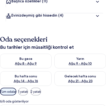
Başlıca özellikler
(11)
Evinizdeymiş gibi hissedin
(4)
Oda seçenekleri
Bu tarihler için müsaitliği kontrol et
Bu gece için müsaitliği kontrol et Ağu 8 - Ağu 9
Yarın için müsaitliği kontrol e
Bu gece
Yarın
Ağu 8 - Ağu 9
Ağu 9 - Ağu 10
Bu hafta sonu için müsaitliği kontrol et Ağu 14 - Ağu 16
Önümüzdeki hafta sonu için mü
Bu hafta sonu
Gelecek hafta sonu
Ağu 14 - Ağu 16
Ağu 21 - Ağu 23
Odalar
Tüm odalar
1 yatak
2 yatak
için
mevcut
6/6 oda gösteriliyor
filtreler