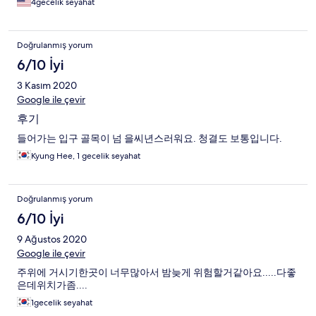
4gecelik seyahat
It also smelled liked cup-ramen in the whole place and me
(natural blonde) and my friend (pink haired latina) found black,
asian looking hair in one of the beds. Now the place was CHEAP
Doğrulanmış yorum
so I wasn't exactly expecting a five star experience, but given
that my friend prefered using the public subway bathrooms
6/10 İyi
over the ones in the hostel I think it's fair to be a bit critical.
3 Kasım 2020
Google ile çevir
후기
들어가는 입구 골목이 넘 을씨년스러워요. 청결도 보통입니다.
Kyung Hee, 1 gecelik seyahat
Doğrulanmış yorum
6/10 İyi
9 Ağustos 2020
Google ile çevir
주위에 거시기한곳이 너무많아서 밤늦게 위험할거같아요.....다좋
은데위치가좀....
1gecelik seyahat