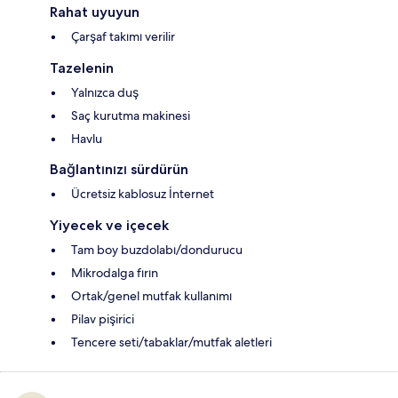
Rahat uyuyun
Çarşaf takımı verilir
Tazelenin
Yalnızca duş
Saç kurutma makinesi
Havlu
Bağlantınızı sürdürün
Ücretsiz kablosuz İnternet
Yiyecek ve içecek
Tam boy buzdolabı/dondurucu
Mikrodalga fırın
Ortak/genel mutfak kullanımı
Pilav pişirici
Tencere seti/tabaklar/mutfak aletleri