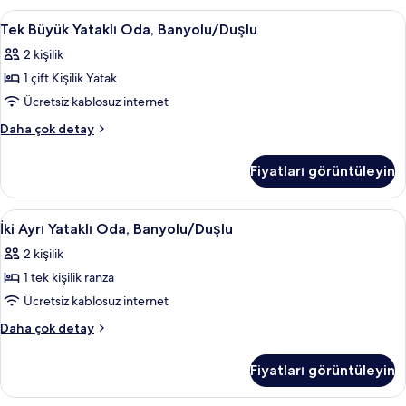
görün
Shared
Tek
Tek Büyük Yataklı Oda, Banyolu/Duşlu |
7
Toilet)
Tek Büyük Yataklı Oda, Banyolu/Duşlu
Büyük
hakkında
2 kişilik
daha
Yataklı
fazla
1 çift Kişilik Yatak
Oda,
detay
Banyolu/Duşlu
Ücretsiz kablosuz internet
için
Tek
Daha çok detay
tüm
Büyük
Yataklı
fotoğrafları
Fiyatları görüntüleyin
Oda,
görün
Banyolu/Duşlu
hakkında
İki
İki Ayrı Yataklı Oda, Banyolu/Duşlu | Ü
8
daha
İki Ayrı Yataklı Oda, Banyolu/Duşlu
Ayrı
fazla
2 kişilik
detay
Yataklı
1 tek kişilik ranza
Oda,
Banyolu/Duşlu
Ücretsiz kablosuz internet
için
İki
Daha çok detay
tüm
Ayrı
Yataklı
fotoğrafları
Fiyatları görüntüleyin
Oda,
görün
Banyolu/Duşlu