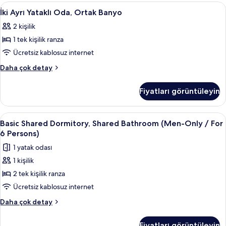
hakkında
İki
Ücretsiz kablosuz İnternet, çarşaf takı
8
daha
İki Ayrı Yataklı Oda, Ortak Banyo
Ayrı
fazla
2 kişilik
detay
Yataklı
1 tek kişilik ranza
Oda,
Ortak
Ücretsiz kablosuz internet
Banyo
İki
Daha çok detay
için
Ayrı
Yataklı
tüm
Fiyatları görüntüleyin
Oda,
fotoğrafları
Ortak
görün
Banyo
Basic
Ücretsiz kablosuz İnternet, çarşaf takı
1
hakkında
Basic Shared Dormitory, Shared Bathroom (Men-Only / For
Shared
daha
6 Persons)
fazla
Dormitory,
1 yatak odası
detay
Shared
1 kişilik
Bathroom
2 tek kişilik ranza
(Men-
Only
Ücretsiz kablosuz internet
/
Basic
Daha çok detay
For
Shared
Dormitory,
6
Fiyatları görüntüleyin