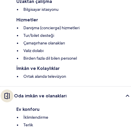
Uzaktan çalışma
Bilgisayar istasyonu
Hizmetler
Danışma (concierge) hizmetleri
Tur/bilet desteği
Çamaşırhane olanakları
Valiz dolabı
Birden fazla dil bilen personel
İmkân ve Kolaylıklar
Ortak alanda televizyon
Oda imkân ve olanakları
Ev konforu
İklimlendirme
Terlik