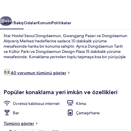
galerisi
ceki
Sonraki
45+
Genel Bakış
Odalar
Konum
Politikalar
Star Hostel Seoul Dongdaemun, Gwangjang Pazarı ve Dongdaemun
Alışveriş Merkezi hedeflerine sadece 10 dakikalık yürüme
mesafesinde harika bir konuma sahiptir. Ayrıca Dongdaemun Tarih
ve Kültür Parkı ve Dongdaemun Design Plaza 15 dakikalık yürüme
mesafesinde. Konaklama yerinden toplu taşımaya kısa bir yürüyüşle
ulaşabilir, Jongno 5-ga İstasyonu yakındır ve Dongdaemun
İstasyonu 10 dakikalık yürüme mesafesindedir.
Yorumlar
5,2
40 yorumun tümünü göster
5,2/10
Konaklama yeri girişi
Popüler konaklama yeri imkân ve özellikleri
Ücretsiz kablosuz internet
Klima
Bar
Çamaşırhane
Tümünü göster