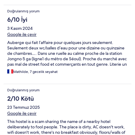
Doğrulanmış yorum
6/10 İyi
3 Kasım 2024
Google ile çevir
Auberge qui fait l’affaire pour quelques jours seulement.
Seulement deux wc/salles d’eau pour une dizaine ou quinzaine
de chambres…. Dans une ruelle au calme proche de la station
Jongno 5 ga (ligne1 du métro de Séoul). Proche du marché avec
pas mal de street food et commerçants en tout genre. Literie un
peu dure.
Mathilde, 7 gecelik seyahat
Doğrulanmış yorum
2/10 Kötü
23 Temmuz 2025
Google ile çevir
This hostel is a scam sharing the name of a nearby hotel
deliberately to fool people. The place is dirty, AC doesn't work,
wifi doesn't work, there's no breakfast obviously, floors/walls of