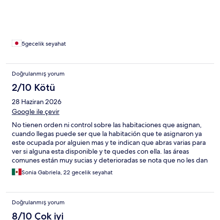
方法は翻訳機を使って意外と簡単に使えました、1時間ほどかか
ります。 【悪かった点】 ・セルフチェックインですが自分の名
前がなかったのでメールで問い合わせをした、すぐに返答があ
ったので良かったが、これが返答なかったらどの部屋に入れば
良いかわからなかった ・シャワーの排水溝がすぐに詰まって2
5gecelik seyahat
日目以降から毎日浸水しながらシャワーをした ・排水溝からた
くさんの小さなゴキブリや虫がうじゃうじゃ出てきた ・ちょう
ど良い気温だったのでクーラーをせずに寝ていたら自分の体に
Doğrulanmış yorum
ゴキブリが這い上がって来て夜中に何度も目が覚めた ・毎日ゴ
2/10 Kötü
キブリとの戦いだった。最終日に巨大なゴキブリ登場です ・共
用スペースのテーブルでご飯を食べていたら目の前にゴキブリ
28 Haziran 2026
がいた ・ゴキジェットスプレーが共用スペースに用意されてい
Google ile çevir
たのでそれを使いましたが、やはり出ます、苦手な方は来ない
ほうが良い ・滞在中、メールを送っても無視される ・各部屋に
No tienen orden ni control sobre las habitaciones que asignan,
用意されたTVは普通のテレビが電波がありませんとなりどの電
cuando llegas puede ser que la habitación que te asignaron ya
源を入れても見れない。bビデオ？みたいな有料で番組や映画
este ocupada por alguien mas y te indican que abras varias para
やドラマが見れる機器につながっており、基本テレビは消した
ver si alguna esta disponible y te quedes con ella. las áreas
ままでした。テレビっ子なのでこれはさすがに残念。現地のテ
comunes están muy sucias y deterioradas se nota que no les dan
レビが見たかった。 ・各個人部屋は共用スペースを囲むように
mantenimiento.
Sonia Gabriela, 22 gecelik seyahat
位置しているので、夜遅くに他の宿泊者の話し声や動画を見て
いる音量などでうるさくて眠れない ・冷蔵庫に入れたものが誰
かに飲まれていた、名前は書く必要がある ・入り口から共用ス
ペースまでの匂いがキツイ、独特の匂いでちょっと吐き気がす
Doğrulanmış yorum
る、部屋に入るとマシになる ・エアコンのクーラーはちょうど
8/10 Çok iyi