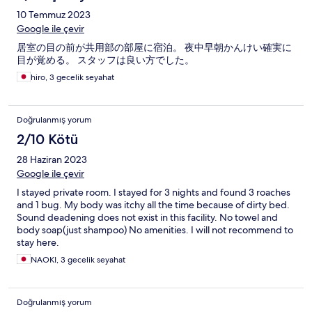
良い温度にはなりません、寒すぎるか、消すと暑い、除湿にし
ても寒い ・トイレは共同です。たまにそのトイレでシャワーを
10 Temmuz 2023
される人がいるので、2台とも埋まっていたら待たないといけな
Google ile çevir
い 以上のことから、それなりに覚悟を持ってきたほうが良いで
居室の目の前が共用部の部屋に宿泊。 夜中早朝かんけい確実に
す。もしくはすぐ近隣にある同系列の「スイート」の方がまだ
目が覚める。 スタッフは良い方でした。
綺麗そうでした。
hiro, 3 gecelik seyahat
Doğrulanmış yorum
2/10 Kötü
28 Haziran 2023
Google ile çevir
I stayed private room. I stayed for 3 nights and found 3 roaches
and 1 bug. My body was itchy all the time because of dirty bed.
Sound deadening does not exist in this facility. No towel and
body soap(just shampoo) No amenities. I will not recommend to
stay here.
NAOKI, 3 gecelik seyahat
Doğrulanmış yorum