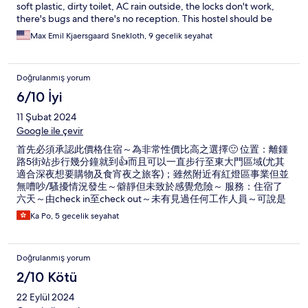
soft plastic, dirty toilet, AC rain outside, the locks don't work,
there's bugs and there's no reception. This hostel should be
closed down by the city government, Seoul would be better
Max Emil Kjaersgaard Snekloth, 9 gecelik seyahat
without it and there are legal grounds to do so
Doğrulanmış yorum
6/10 İyi
11 Şubat 2024
Google ile çevir
首先必須承認此價格住宿～為非常性價比高之選擇🙂 位置：離鍾
路5街站步行幾分鐘就到👍而且可以一直步行至東大門區域(尤其
適合深夜想要購物及食宵夜之旅客)；雖然附近有紅燈區事業但並
無嘈吵/騷擾情況發生～僻靜但未致於感覺危險～ 服務：住宿了
六天～由check in至check out～未有見過任何工作人員～可說是
全自助形式～ 房間：房內無異味～有地暖及小暖爐保溫～沐浴水
Ka Po, 5 gecelik seyahat
溫平穩又水速充足～床鋪都瞓得舒適～唯獨床單及毛巾有污漬(建
議使用自備的) 環境：裝潢較殘舊～但安静～以旅館價格而言不應
要求太多～個人覺得可以接受～
Doğrulanmış yorum
2/10 Kötü
22 Eylül 2024