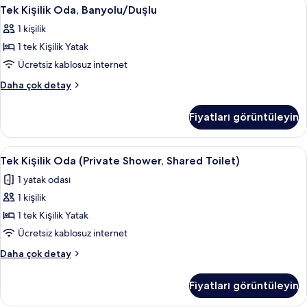
Tek
Tek Kişilik Oda, Banyolu/Duşlu | Ücret
6
Tek Kişilik Oda, Banyolu/Duşlu
Kişilik
1 kişilik
Oda,
1 tek Kişilik Yatak
Banyolu/Duşlu
için
Ücretsiz kablosuz internet
tüm
Tek
Daha çok detay
fotoğrafları
Kişilik
Oda,
görün
Fiyatları görüntüleyin
Banyolu/Duşlu
hakkında
daha
Tek
Tek Kişilik Oda (Private Shower, Shared
7
fazla
Tek Kişilik Oda (Private Shower, Shared Toilet)
Kişilik
detay
1 yatak odası
Oda
1 kişilik
(Private
Shower,
1 tek Kişilik Yatak
Shared
Ücretsiz kablosuz internet
Toilet)
Tek
Daha çok detay
için
Kişilik
tüm
Oda
Fiyatları görüntüleyin
(Private
fotoğrafları
Shower,