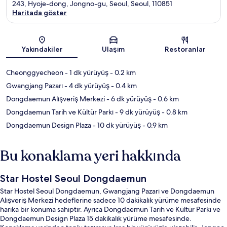
243, Hyoje-dong, Jongno-gu, Seoul, Seoul, 110851
Haritada göster
Harita
Yakındakiler
Ulaşım
Restoranlar
Cheonggyecheon
- 1 dk yürüyüş
- 0.2 km
Gwangjang Pazarı
- 4 dk yürüyüş
- 0.4 km
Dongdaemun Alışveriş Merkezi
- 6 dk yürüyüş
- 0.6 km
Dongdaemun Tarih ve Kültür Parkı
- 9 dk yürüyüş
- 0.8 km
Dongdaemun Design Plaza
- 10 dk yürüyüş
- 0.9 km
Bu konaklama yeri hakkında
Star Hostel Seoul Dongdaemun
Star Hostel Seoul Dongdaemun, Gwangjang Pazarı ve Dongdaemun
Alışveriş Merkezi hedeflerine sadece 10 dakikalık yürüme mesafesinde
harika bir konuma sahiptir. Ayrıca Dongdaemun Tarih ve Kültür Parkı ve
Dongdaemun Design Plaza 15 dakikalık yürüme mesafesinde.