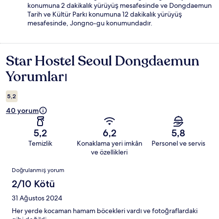
konumuna 2 dakikalık yürüyüş mesafesinde ve Dongdaemun
Tarih ve Kültür Parkı konumuna 12 dakikalık yürüyüş
mesafesinde, Jongno-gu konumundadır.
Star Hostel Seoul Dongdaemun
Yorumlar
Yorumları
5,2
40 yorum
5,2
6,2
5,8
Temizlik
Konaklama yeri imkân
Personel ve servis
ve özellikleri
Yorumlar
Doğrulanmış yorum
2/10 Kötü
31 Ağustos 2024
Her yerde kocaman hamam böcekleri vardı ve fotoğraflardaki