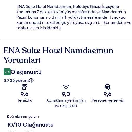
ENA Suite Hotel Namdaemun, Belediye Binası İstasyonu
konumuna 7 dakikalık yürüyüş mesafesinde ve Namdaemun
Pazarı konumuna 5 dakikalık yürüyüş mesafesinde, Jung-gu
konumundadır. Lokal bölge yürüyüşe uygun bir konumdadır ve
toplu ulaşım için idealdir.
ENA Suite Hotel Namdaemun
Yorumlar
Yorumları
Olağanüstü
9,4
3.705 yorum
9,6
9,0
9,6
Temizlik
Konaklama yeri imkân
Personel ve servis
ve özellikleri
Yorumlar
Doğrulanmış yorum
10/10 Olağanüstü