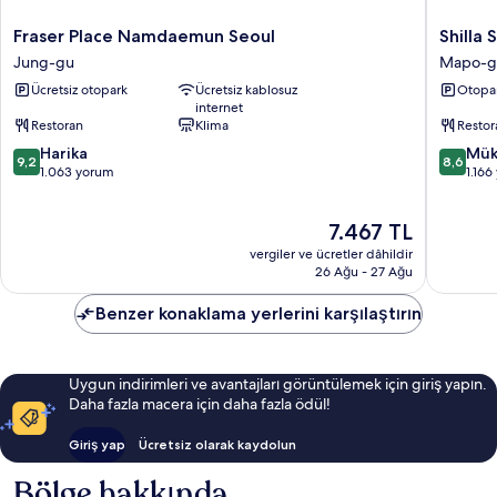
Fraser
Shilla
Fraser Place Namdaemun Seoul
Shilla
Place
Stay
Jung-gu
Mapo-g
Namdaemun
Mapo
Ücretsiz otopark
Ücretsiz kablosuz
Otopa
Seoul
Hongda
internet
Jung-
Mapo-
Restoran
Klima
Restor
gu
gu
10
10
Harika
Mük
9,2
8,6
üzerinden
üzerind
1.063 yorum
1.16
9.2,
8.6,
Harika,
Mükemm
Güncel
7.467 TL
1.063
1.166
fiyat:
yorum
yorum
vergiler ve ücretler dâhildir
7.467 TL
26 Ağu - 27 Ağu
Benzer konaklama yerlerini karşılaştırın
Uygun indirimleri ve avantajları görüntülemek için giriş yapın.
Daha fazla macera için daha fazla ödül!
Giriş yap
Ücretsiz olarak kaydolun
Bölge hakkında