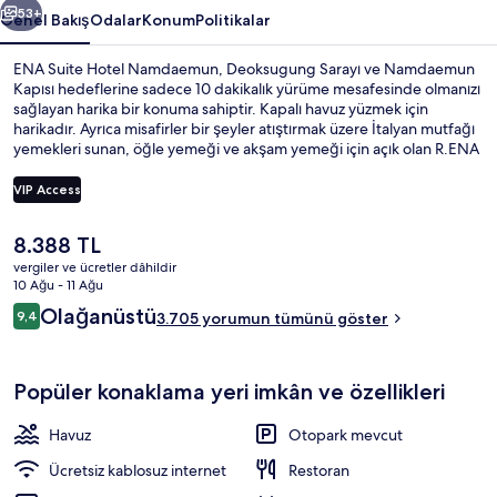
53+
Genel Bakış
Odalar
Konum
Politikalar
ENA Suite Hotel Namdaemun, Deoksugung Sarayı ve Namdaemun
Kapısı hedeflerine sadece 10 dakikalık yürüme mesafesinde olmanızı
sağlayan harika bir konuma sahiptir. Kapalı havuz yüzmek için
harikadır. Ayrıca misafirler bir şeyler atıştırmak üzere İtalyan mutfağı
yemekleri sunan, öğle yemeği ve akşam yemeği için açık olan R.ENA
restoranını tercih edebilir. Spor salonu ve çocuk havuzu diğer öne
çıkan özelliklerdir. Misafirler merkezi konumu çevre gezisi olanağının
VIP Access
yanı sıra toplu ulaşım araçlarına kısa yürüme mesafesi nedeniyle
seviyor: Belediye Binası İstasyonu 7 dakika ve Seul Ulusal Üniversitesi
Şu
8.388 TL
İstasyonu 8 dakika mesafede.
Kablolu TV kanalları bulunan 49 inç LE
anki
vergiler ve ücretler dâhildir
fiyat
10 Ağu - 11 Ağu
8.388 TL
Yorumlar
Olağanüstü
9,4
3.705 yorumun tümünü göster
9,4/10
Popüler konaklama yeri imkân ve özellikleri
Havuz
Otopark mevcut
Ücretsiz kablosuz internet
Restoran