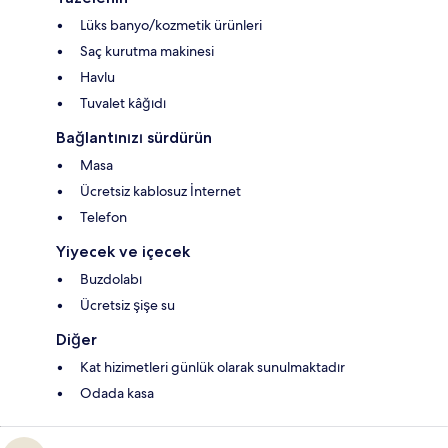
Lüks banyo/kozmetik ürünleri
Saç kurutma makinesi
Havlu
Tuvalet kâğıdı
Bağlantınızı sürdürün
Masa
Ücretsiz kablosuz İnternet
Telefon
Yiyecek ve içecek
Buzdolabı
Ücretsiz şişe su
Diğer
Kat hizimetleri günlük olarak sunulmaktadır
Odada kasa