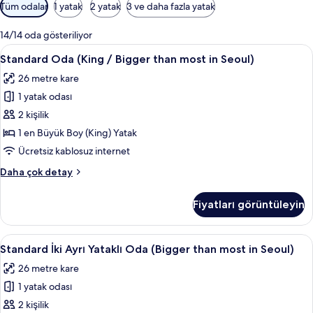
Odalar
Tüm odalar
1 yatak
2 yatak
3 ve daha fazla yatak
için
mevcut
14/14 oda gösteriliyor
filtreler
Standard
Odada kasa, masa, güneşlik/perde, ses 
5
Standard Oda (King / Bigger than most in Seoul)
Oda
26 metre kare
(King
1 yatak odası
/
Bigger
2 kişilik
than
1 en Büyük Boy (King) Yatak
most
Ücretsiz kablosuz internet
in
Standard
Daha çok detay
Seoul)
Oda
için
(King
Fiyatları görüntüleyin
/
tüm
Bigger
fotoğrafları
than
Standard
Odada kasa, masa, güneşlik/perde, ses 
görün
5
most
Standard İki Ayrı Yataklı Oda (Bigger than most in Seoul)
İki
in
26 metre kare
Seoul)
Ayrı
hakkında
1 yatak odası
Yataklı
daha
Oda
2 kişilik
fazla