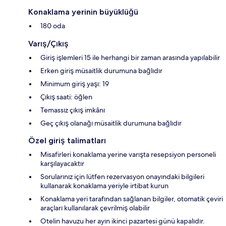
Konaklama yerinin büyüklüğü
180 oda
Varış/Çıkış
Giriş işlemleri 15 ile herhangi bir zaman arasında yapılabilir
Erken giriş müsaitlik durumuna bağlıdır
Minimum giriş yaşı: 19
Çıkış saati: öğlen
Temassız çıkış imkânı
Geç çıkış olanağı müsaitlik durumuna bağlıdır
Özel giriş talimatları
Misafirleri konaklama yerine varışta resepsiyon personeli
karşılayacaktır
Sorularınız için lütfen rezervasyon onayındaki bilgileri
kullanarak konaklama yeriyle irtibat kurun
Konaklama yeri tarafından sağlanan bilgiler, otomatik çeviri
araçları kullanılarak çevrilmiş olabilir
Otelin havuzu her ayın ikinci pazartesi günü kapalıdır.