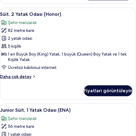
(ENA)
hakkında
Süit,
Süit, 2 Yatak Odası (Honor) | Odada ka
5
daha
Süit, 2 Yatak Odası (Honor)
2
fazla
Şehir manzaralı
detay
Yatak
82 metre kare
Odası
(Honor)
2 yatak odası
için
5 kişilik
tüm
1 en Büyük Boy (King) Yatak, 1 büyük (Queen) Boy Yatak ve 1 tek
fotoğrafları
Kişilik Yatak
görün
Ücretsiz kablosuz internet
Süit,
Daha çok detay
2
Yatak
Fiyatları görüntüleyin
Odası
(Honor)
hakkında
Junior
Junior Süit, 1 Yatak Odası (ENA) | Odad
7
daha
Junior Süit, 1 Yatak Odası (ENA)
Süit,
fazla
Şehir manzaralı
detay
1
56 metre kare
Yatak
Odası
1 yatak odası