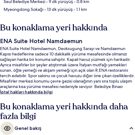
Seul Belediye Merkezi
- 9 dk yürüyüş
- 0.8 km
Myeongdong Sokağı
- 13 dk yürüyüş
- 1.1 km
Bu konaklama yeri hakkında
ENA Suite Hotel Namdaemun
ENA Suite Hotel Namdaemun, Deoksugung Sarayı ve Namdaemun
Kapısı hedeflerine sadece 10 dakikalık yürüme mesafesinde olmanızı
sağlayan harika bir konuma sahiptir. Kapalı havuz yüzmek için harikadır.
Ayrıca misafirler bir şeyler atıştırmak üzere İtalyan mutfağı yemekleri
sunan, öğle yemeği ve akşam yemeği için açık olan R.ENA restoranını
tercih edebilir. Spor salonu ve çocuk havuzu diğer öne çıkan özelliklerdir.
Misafirler merkezi konumu çevre gezisi olanağının yanı sıra toplu ulaşım
araçlarına kısa yürüme mesafesi nedeniyle seviyor: Belediye Binası
İstasyonu 7 dakika ve Seul Ulusal Üniversitesi İstasyonu 8 dakika
İptal hakları hakkında bilgi
mesafede.
Bu konaklama yeri hakkında daha
fazla bilgi
Genel bakış