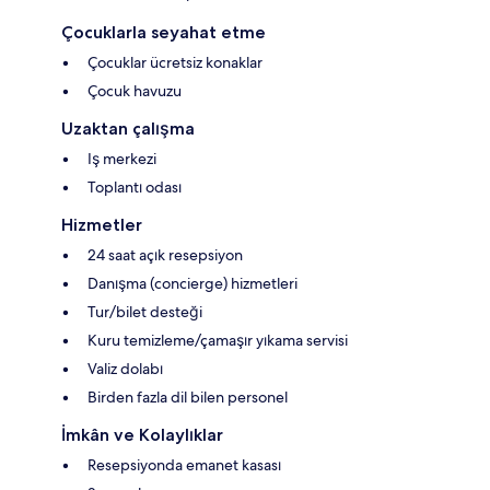
Çocuklarla seyahat etme
Çocuklar ücretsiz konaklar
Çocuk havuzu
Uzaktan çalışma
Iş merkezi
Toplantı odası
Hizmetler
24 saat açık resepsiyon
Danışma (concierge) hizmetleri
Tur/bilet desteği
Kuru temizleme/çamaşır yıkama servisi
Valiz dolabı
Birden fazla dil bilen personel
İmkân ve Kolaylıklar
Resepsiyonda emanet kasası