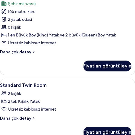
Şehir manzaralı
Yatak
165 metre kare
Odası
(Presidential)
2 yatak odası
için
6 kişilik
tüm
1 en Büyük Boy (King) Yatak ve 2 büyük (Queen) Boy Yatak
fotoğrafları
Ücretsiz kablosuz internet
görün
Süit,
Daha çok detay
2
Yatak
Fiyatları görüntüleyin
Odası
(Presidential)
hakkında
Standard
Odada kasa, masa, güneşlik/perde, ses 
5
daha
Standard Twin Room
Twin
fazla
2 kişilik
detay
Room
2 tek Kişilik Yatak
için
tüm
Ücretsiz kablosuz internet
fotoğrafları
Standard
Daha çok detay
görün
Twin
Room
Fiyatları görüntüleyin
hakkında