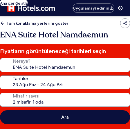
Ana içeriğe atla
Uygulamayı edinin
Tüm konaklama yerlerini göster
ENA Suite Hotel Namdaemun
Fiyatların görüntüleneceği tarihleri seçin
Nereye?
Tarihler
Misafir sayısı
Ara