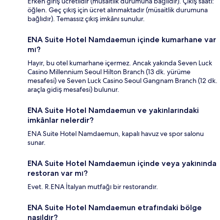
Erken giriş ücretlidir (müsaitlik durumuna bağlıdır). Çıkış saati:
öğlen. Geç çıkış için ücret alınmaktadır (müsaitlik durumuna
bağlıdır). Temassız çıkış imkânı sunulur.
ENA Suite Hotel Namdaemun içinde kumarhane var
mı?
Hayır, bu otel kumarhane içermez. Ancak yakında Seven Luck
Casino Millennium Seoul Hilton Branch (13 dk. yürüme
mesafesi) ve Seven Luck Casino Seoul Gangnam Branch (12 dk.
araçla gidiş mesafesi) bulunur.
ENA Suite Hotel Namdaemun ve yakınlarındaki
imkânlar nelerdir?
ENA Suite Hotel Namdaemun, kapalı havuz ve spor salonu
sunar.
ENA Suite Hotel Namdaemun içinde veya yakınında
restoran var mı?
Evet. R.ENA İtalyan mutfağı bir restorandır.
ENA Suite Hotel Namdaemun etrafındaki bölge
nasıldır?