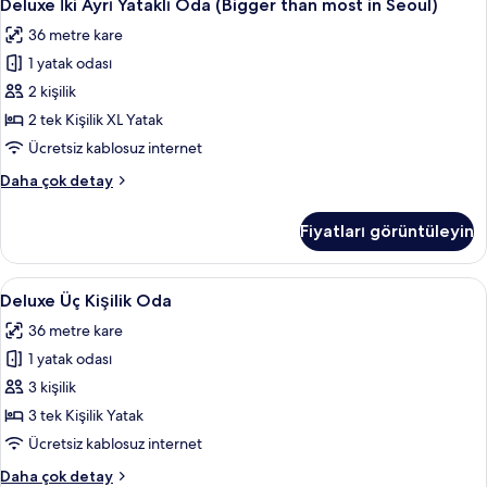
4
most
Deluxe İki Ayrı Yataklı Oda (Bigger than most in Seoul)
İki
in
36 metre kare
Seoul)
Ayrı
hakkında
1 yatak odası
Yataklı
daha
Oda
2 kişilik
fazla
(Bigger
detay
2 tek Kişilik XL Yatak
than
Ücretsiz kablosuz internet
most
Deluxe
Daha çok detay
in
İki
Seoul)
Ayrı
Fiyatları görüntüleyin
Yataklı
için
Oda
tüm
(Bigger
Deluxe
Deluxe Üç Kişilik Oda | Odada kasa, ma
fotoğrafları
5
than
Deluxe Üç Kişilik Oda
Üç
görün
most
36 metre kare
in
Kişilik
Seoul)
1 yatak odası
Oda
hakkında
için
3 kişilik
daha
tüm
fazla
3 tek Kişilik Yatak
detay
fotoğrafları
Ücretsiz kablosuz internet
görün
Deluxe
Daha çok detay