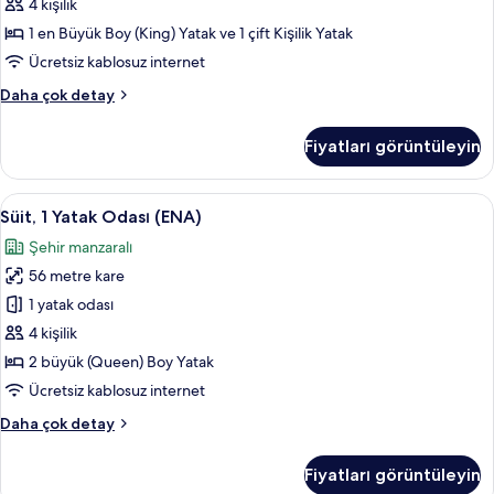
fotoğrafları
4 kişilik
görün
1 en Büyük Boy (King) Yatak ve 1 çift Kişilik Yatak
Ücretsiz kablosuz internet
Family
Daha çok detay
Stüdyo
hakkında
Fiyatları görüntüleyin
daha
fazla
detay
Süit,
Süit, 1 Yatak Odası (ENA) | Odada kasa,
7
Süit, 1 Yatak Odası (ENA)
1
Şehir manzaralı
Yatak
56 metre kare
Odası
(ENA)
1 yatak odası
için
4 kişilik
tüm
2 büyük (Queen) Boy Yatak
fotoğrafları
Ücretsiz kablosuz internet
görün
Süit,
Daha çok detay
1
Yatak
Fiyatları görüntüleyin
Odası