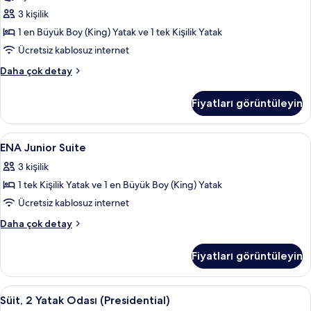
(ENA)
3 kişilik
için
1 en Büyük Boy (King) Yatak ve 1 tek Kişilik Yatak
tüm
Ücretsiz kablosuz internet
fotoğrafları
Junior
Daha çok detay
görün
Süit,
1
Fiyatları görüntüleyin
Yatak
Odası
(ENA)
ENA
Odada kasa, masa, güneşlik/perde, ses 
7
hakkında
ENA Junior Suite
Junior
daha
3 kişilik
fazla
Suite
detay
1 tek Kişilik Yatak ve 1 en Büyük Boy (King) Yatak
için
tüm
Ücretsiz kablosuz internet
fotoğrafları
ENA
Daha çok detay
görün
Junior
Suite
Fiyatları görüntüleyin
hakkında
daha
fazla
Süit,
Süit, 2 Yatak Odası (Presidential) | Od
5
detay
Süit, 2 Yatak Odası (Presidential)
2