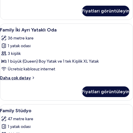
Üç
Kişilik
Fiyatları görüntüleyin
Oda
hakkında
daha
Family
Family İki Ayrı Yataklı Oda | Odada kas
4
fazla
Family İki Ayrı Yataklı Oda
İki
detay
36 metre kare
Ayrı
1 yatak odası
Yataklı
Oda
3 kişilik
için
1 büyük (Queen) Boy Yatak ve 1 tek Kişilik XL Yatak
tüm
Ücretsiz kablosuz internet
fotoğrafları
Family
Daha çok detay
görün
İki
Ayrı
Fiyatları görüntüleyin
Yataklı
Oda
hakkında
Family
Family Stüdyo | Odada kasa, masa, güne
7
daha
Family Stüdyo
Stüdyo
fazla
47 metre kare
detay
için
1 yatak odası
tüm