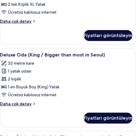
(Bigger
detay
2 tek Kişilik XL Yatak
than
Ücretsiz kablosuz internet
most
Standard
Daha çok detay
in
İki
Seoul)
Ayrı
Fiyatları görüntüleyin
Yataklı
için
Oda
tüm
(Bigger
Deluxe
Deluxe Oda (King / Bigger than most in
fotoğrafları
3
than
Deluxe Oda (King / Bigger than most in Seoul)
Oda
görün
most
33 metre kare
in
(King
Seoul)
1 yatak odası
/
hakkında
Bigger
2 kişilik
daha
than
fazla
1 en Büyük Boy (King) Yatak
detay
most
Ücretsiz kablosuz internet
in
Deluxe
Daha çok detay
Seoul)
Oda
için
(King
Fiyatları görüntüleyin
/
tüm
Bigger
fotoğrafları
than
Deluxe
Deluxe İki Ayrı Yataklı Oda (Bigger tha
görün