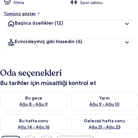
Klima
Spor salonu
Tümünü göster
Başlıca özellikler
(12)
Evinizdeymiş gibi hissedin
(6)
Oda seçenekleri
Bu tarihler için müsaitliği kontrol et
Bu gece için müsaitliği kontrol et Ağu 8 - Ağu 9
Yarın için müsaitliği kontrol e
Bu gece
Yarın
Ağu 8 - Ağu 9
Ağu 9 - Ağu 10
Bu hafta sonu için müsaitliği kontrol et Ağu 14 - Ağu 16
Önümüzdeki hafta sonu için mü
Bu hafta sonu
Gelecek hafta sonu
Ağu 14 - Ağu 16
Ağu 21 - Ağu 23