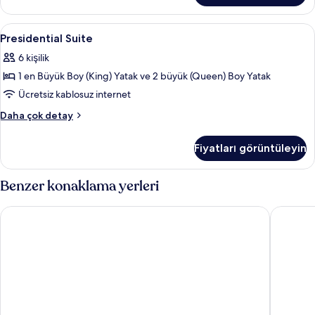
daha
fazla
Presidential
Odada kasa, masa, güneşlik/perde, ses 
5
detay
Presidential Suite
Suite
6 kişilik
için
1 en Büyük Boy (King) Yatak ve 2 büyük (Queen) Boy Yatak
tüm
fotoğrafları
Ücretsiz kablosuz internet
görün
Presidential
Daha çok detay
Suite
hakkında
Fiyatları görüntüleyin
daha
fazla
detay
Benzer konaklama yerleri
Fraser Place Namdaemun Seoul
Shilla S