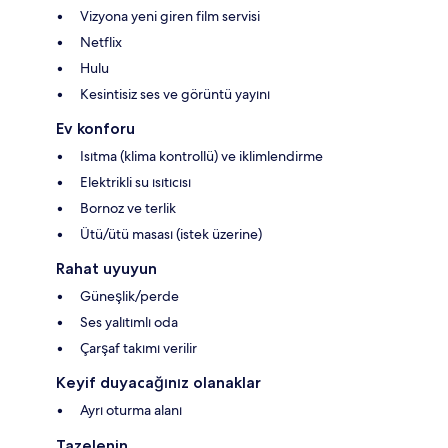
Vizyona yeni giren film servisi
Netflix
Hulu
Kesintisiz ses ve görüntü yayını
Ev konforu
Isıtma (klima kontrollü) ve iklimlendirme
Elektrikli su ısıtıcısı
Bornoz ve terlik
Ütü/ütü masası (istek üzerine)
Rahat uyuyun
Güneşlik/perde
Ses yalıtımlı oda
Çarşaf takımı verilir
Keyif duyacağınız olanaklar
Ayrı oturma alanı
Tazelenin