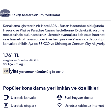
fotoğraf
galerisi
ceki
Sonraki
64+
Genel Bakış
Odalar
Konum
Politikalar
Konaklama için tercihiniz Hotel ARA - Busan Haeundae olduğunda
Haeundae Plajı ve Paradise Casino hedeflerine 15 dakikalık yürüme
mesafesinde bulunacaksınız. Ücretsiz avantajlara kablosuz İnternet,
vale hizmeti olmayan otopark ve her gün 7 ve 9 arasında Japon tipi
kahvaltı dahildir. Ayrıca BEXCO ve Shinsegae Centum City Alışveriş
Merkezi sadece 5 dakikalık sürüş mesafesindedir. Konaklama yeri
toplu taşımaya yakındır, Haeundae İstasyonu 7 dakikalık ve
Şu
1.761 TL
Dongbaeg İstasyonu 10 dakikalık yürüme mesafesindedir.
anki
vergiler ve ücretler dâhildir
fiyat
30 Ağu - 31 Ağu
Family İki Ayrı Yataklı Oda | Kaliteli ya
1.761 TL
Yorumlar
İyi
7,0
54 yorumun tümünü göster
7,0/10
Popüler konaklama yeri imkân ve özellikleri
Ücretsiz kahvaltı
Evcil hayvan dostu
Ücretsiz otopark
Ücretsiz kablosuz internet