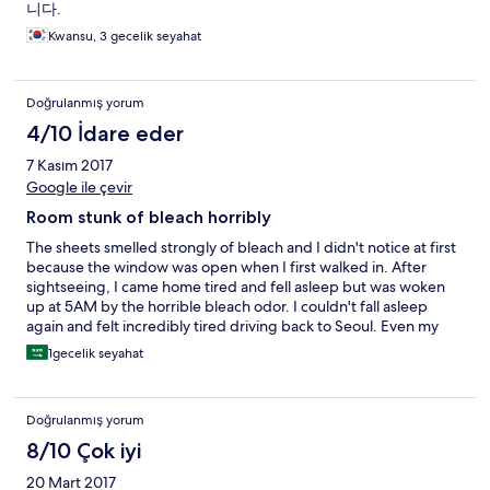
니다.
Kwansu, 3 gecelik seyahat
Doğrulanmış yorum
4/10 İdare eder
7 Kasım 2017
Google ile çevir
Room stunk of bleach horribly
The sheets smelled strongly of bleach and I didn't notice at first
because the window was open when I first walked in. After
sightseeing, I came home tired and fell asleep but was woken
up at 5AM by the horrible bleach odor. I couldn't fall asleep
again and felt incredibly tired driving back to Seoul. Even my
pajamas reeked of bleach afterwards. I understand this is
1gecelik seyahat
technically a love motel but my cousin's room didn't smell like
this. The rest of the room seemed clean as well as the
bathroom.. and the staff was courteous but man.. whoever
Doğrulanmış yorum
changed the sheets were totally ignorant or inexperienced. The
whole point of travelers booking a room is to get some rest. I
8/10 Çok iyi
didn't receive that here.
20 Mart 2017