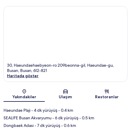
30, Haeundaehaebyeon-ro 209beonna-gil, Haeundae-gu,
Busan, Busan, 612-821
Haritada göster
Harita
Yakındakiler
Ulaşım
Restoranlar
Haeundae Plajı
- 4 dk yürüyüş
- 0.4 km
SEALIFE Busan Akvaryumu
- 6 dk yürüyüş
- 0.5 km
Dongbaek Adası
- 7 dk yürüyüş
- 0.6 km