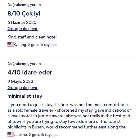
Doğrulanmış yorum
8/10 Çok iyi
6 Haziran 2025
Google ile çevir
Kind staff and clean hotel
Kyoung, 2 gecelik seyahat
Doğrulanmış yorum
4/10 İdare eder
9 Mayıs 2023
Google ile çevir
minimalist stay
if you need a quick stay, it's fine. was not the most comfortable
as a solo female traveler - shortened my stay. gave indications of
a lovel motel so just be aware. also was not really in the best part
of town if you are trying to stay towards more of the tourist
highlights in Busan, would recommend further east along the
beach or another area.
caroline, 2 gecelik seyahat