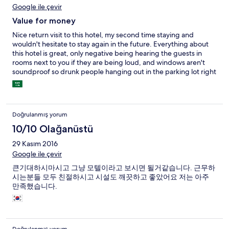
Google ile çevir
Value for money
Nice return visit to this hotel, my second time staying and
wouldn't hesitate to stay again in the future. Everything about
this hotel is great, only negative being hearing the guests in
rooms next to you if they are being loud, and windows aren't
soundproof so drunk people hanging out in the parking lot right
beside the hotel at 3am can be heard quite well.
Doğrulanmış yorum
10/10 Olağanüstü
29 Kasım 2016
Google ile çevir
큰기대하시마시고 그냥 모텔이라고 보시면 될거같습니다. 근무하
시는분들 모두 친절하시고 시설도 깨끗하고 좋았어요 저는 아주
만족했습니다.