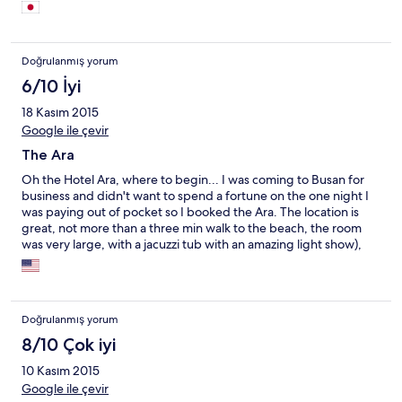
Doğrulanmış yorum
6/10 İyi
18 Kasım 2015
Google ile çevir
The Ara
Oh the Hotel Ara, where to begin... I was coming to Busan for
business and didn't want to spend a fortune on the one night I
was paying out of pocket so I booked the Ara. The location is
great, not more than a three min walk to the beach, the room
was very large, with a jacuzzi tub with an amazing light show),
and had a partial ocean view (through the other hotels). I get the
feeling this is not a place that one brings their wife but there
was nothing gross or seedy about anything. The woman at the
front desk was surly at first but ended up being very sweet.
Doğrulanmış yorum
Biggest gripe was hair in the tub. Overall three and a half stars
for location, size of room, and the jacuzzi light show. Would I stay
8/10 Çok iyi
there again? Probably not, but I cannot complain about it. It was
10 Kasım 2015
an experience.
Google ile çevir