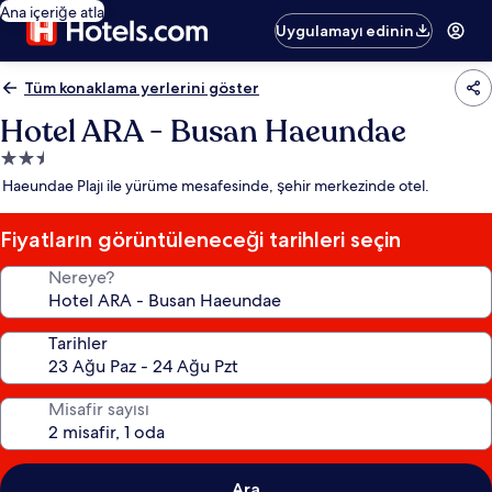
Ana içeriğe atla
Uygulamayı edinin
Tüm konaklama yerlerini göster
Hotel ARA - Busan Haeundae
2.5
yıldızlı
Haeundae Plajı ile yürüme mesafesinde, şehir merkezinde otel.
konaklama
yeri
Fiyatların görüntüleneceği tarihleri seçin
Nereye?
Tarihler
Misafir sayısı
Ara