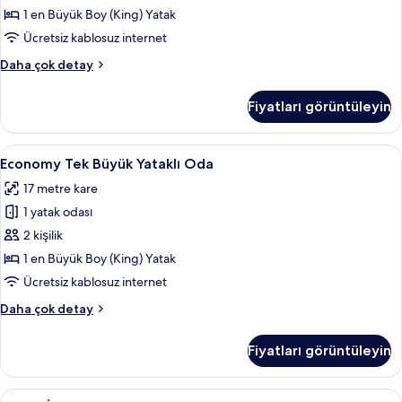
için
1 en Büyük Boy (King) Yatak
tüm
Ücretsiz kablosuz internet
fotoğrafları
Deluxe
Daha çok detay
görün
Tek
Büyük
Fiyatları görüntüleyin
Yataklı
Oda
hakkında
Economy
Economy Tek Büyük Yataklı Oda | Kalitel
15
daha
Economy Tek Büyük Yataklı Oda
Tek
fazla
17 metre kare
detay
Büyük
1 yatak odası
Yataklı
Oda
2 kişilik
için
1 en Büyük Boy (King) Yatak
tüm
Ücretsiz kablosuz internet
fotoğrafları
Economy
Daha çok detay
görün
Tek
Büyük
Fiyatları görüntüleyin
Yataklı
Oda
hakkında
Family
Family İki Ayrı Yataklı Oda | Kaliteli ya