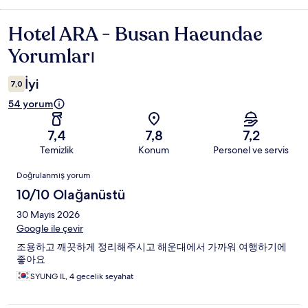
Hotel ARA - Busan Haeundae
Yorumlar
Yorumları
İyi
7,0
54 yorum
7,4
7,8
7,2
Temizlik
Konum
Personel ve servis
Yorumlar
Doğrulanmış yorum
10/10 Olağanüstü
30 Mayıs 2026
Google ile çevir
조용하고 깨끗하게 정리해주시고 해운대에서 가까워 여행하기에
좋아요
SYUNG IL, 4 gecelik seyahat