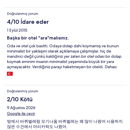
Doğrulanmış yorum
4/10 İdare eder
1 Eylül 2015
Başka bir otel "ara"malısınız.
Oda ve otel çok basitti. Odaya dolap dahi koymamış ve bunun
minimalist bir yaklaşım olarak açıklamaya çalışmışlar, hiç de
inandırıcı değil çünkü kaldığınız yer zaten bir otel odası bir dolap
koymak eminim insanın minimalist yaşamında büyük bir yara
açmayacaktır. Verdiğiniz parayı haketmeyen bir oteldi. Dahası
otelde ne tip insanların kaldığı da meçhul gecenin bir yarısı gelen
saçma sapan sesler sizi rahatsız edecektir. Ancak konumu gayet
merkezi ve şunu da eklemeliyim bina oldukça sıradan ve basit.
Doğrulanmış yorum
2/10 Kötü
9 Ağustos 2026
Google ile çevir
방에서 바퀴벌레랑 모기나옴 바퀴벌레는 꽤 많이 나왔어 사용하지
않은 수건에서 머리카락도 나왔어.