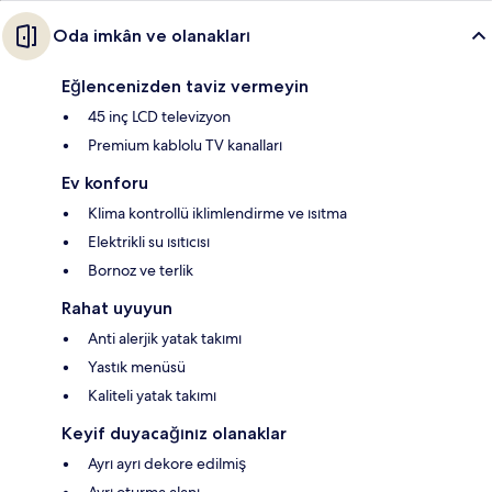
Oda imkân ve olanakları
Eğlencenizden taviz vermeyin
45 inç LCD televizyon
Premium kablolu TV kanalları
Ev konforu
Klima kontrollü iklimlendirme ve ısıtma
Elektrikli su ısıtıcısı
Bornoz ve terlik
Rahat uyuyun
Anti alerjik yatak takımı
Yastık menüsü
Kaliteli yatak takımı
Keyif duyacağınız olanaklar
Ayrı ayrı dekore edilmiş