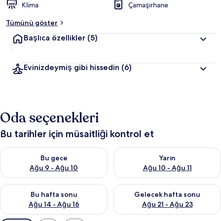
Klima
Çamaşırhane
Tümünü göster
Başlıca özellikler
(5)
Evinizdeymiş gibi hissedin
(6)
Oda seçenekleri
Bu tarihler için müsaitliği kontrol et
Bu gece için müsaitliği kontrol et Ağu 9 - Ağu 10
Yarın için müsaitliği kontrol et
Bu gece
Yarın
Ağu 9 - Ağu 10
Ağu 10 - Ağu 11
Bu hafta sonu için müsaitliği kontrol et Ağu 14 - Ağu 16
Önümüzdeki hafta sonu için mü
Bu hafta sonu
Gelecek hafta sonu
Ağu 14 - Ağu 16
Ağu 21 - Ağu 23