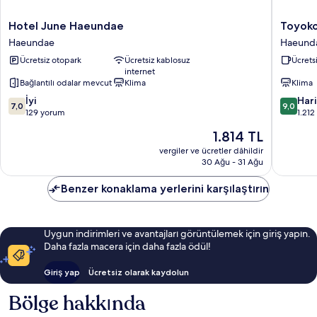
Hotel
Toyoko
Hotel June Haeundae
Toyoko
June
Inn
Haeundae
Haeund
Haeundae
Busan
Ücretsiz otopark
Ücretsiz kablosuz
Ücretsi
Haeundae
Haeund
internet
No.2
Bağlantılı odalar mevcut
Klima
Klima
Haeund
10
10
İyi
Har
7,0
9,0
üzerinden
üzerind
129 yorum
1.21
7.0,
9.0,
Güncel
1.814 TL
İyi,
Harika,
fiyat:
129
1.212
vergiler ve ücretler dâhildir
1.814 TL
30 Ağu - 31 Ağu
yorum
yorum
Benzer konaklama yerlerini karşılaştırın
Uygun indirimleri ve avantajları görüntülemek için giriş yapın.
Daha fazla macera için daha fazla ödül!
Giriş yap
Ücretsiz olarak kaydolun
Bölge hakkında