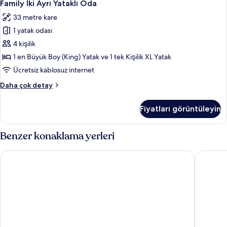
14
daha
Family İki Ayrı Yataklı Oda
İki
fazla
33 metre kare
detay
Ayrı
1 yatak odası
Yataklı
Oda
4 kişilik
için
1 en Büyük Boy (King) Yatak ve 1 tek Kişilik XL Yatak
tüm
Ücretsiz kablosuz internet
fotoğrafları
Family
Daha çok detay
görün
İki
Ayrı
Fiyatları görüntüleyin
Yataklı
Oda
hakkında
Benzer konaklama yerleri
daha
fazla
Hotel June Haeundae
Toyoko I
detay