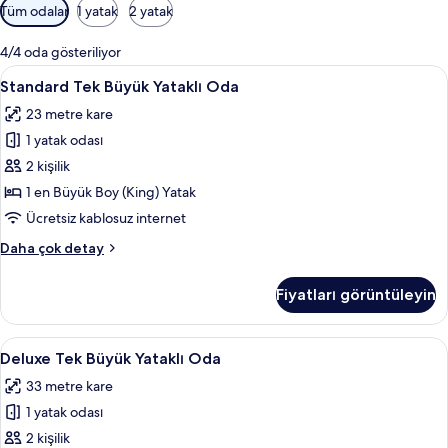
Odalar
Tüm odalar
1 yatak
2 yatak
için
mevcut
4/4 oda gösteriliyor
filtreler
Standard
Standard Tek Büyük Yataklı Oda | Kalite
13
Standard Tek Büyük Yataklı Oda
Tek
23 metre kare
Büyük
1 yatak odası
Yataklı
Oda
2 kişilik
için
1 en Büyük Boy (King) Yatak
tüm
Ücretsiz kablosuz internet
fotoğrafları
Standard
Daha çok detay
görün
Tek
Büyük
Fiyatları görüntüleyin
Yataklı
Oda
hakkında
Deluxe
Deluxe Tek Büyük Yataklı Oda | Kaliteli
15
daha
Deluxe Tek Büyük Yataklı Oda
Tek
fazla
33 metre kare
detay
Büyük
1 yatak odası
Yataklı
Oda
2 kişilik