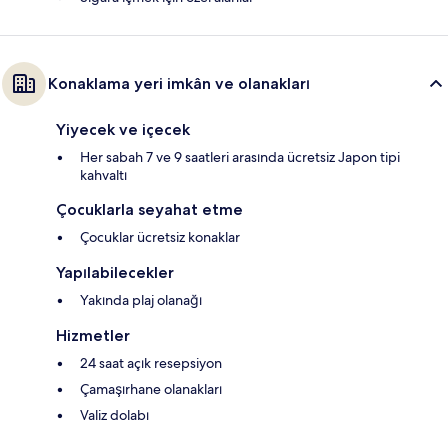
Konaklama yeri imkân ve olanakları
Yiyecek ve içecek
Her sabah 7 ve 9 saatleri arasında ücretsiz Japon tipi
kahvaltı
Çocuklarla seyahat etme
Çocuklar ücretsiz konaklar
Yapılabilecekler
Yakında plaj olanağı
Hizmetler
24 saat açık resepsiyon
Çamaşırhane olanakları
Valiz dolabı