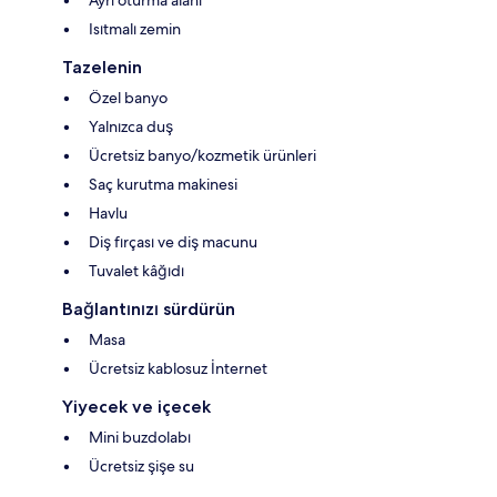
Ayrı oturma alanı
Isıtmalı zemin
Tazelenin
Özel banyo
Yalnızca duş
Ücretsiz banyo/kozmetik ürünleri
Saç kurutma makinesi
Havlu
Diş fırçası ve diş macunu
Tuvalet kâğıdı
Bağlantınızı sürdürün
Masa
Ücretsiz kablosuz İnternet
Yiyecek ve içecek
Mini buzdolabı
Ücretsiz şişe su