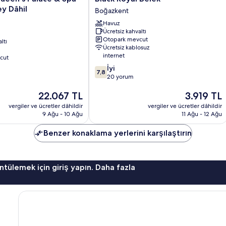
Royal
ey Dâhil
Boğazkent
Belek
Havuz
Boğazkent
Ücretsiz kahvaltı
Otopark mevcut
ltı
Ücretsiz kablosuz
internet
cut
10
İyi
7,8
üzerinden
20 yorum
7.8,
Güncel
Güncel
22.067 TL
3.919 TL
İyi,
fiyat:
fiyat:
20
vergiler ve ücretler dâhildir
vergiler ve ücretler dâhildir
22.067 TL
3.919 TL
yorum
9 Ağu - 10 Ağu
11 Ağu - 12 Ağu
Benzer konaklama yerlerini karşılaştırın
ntülemek için giriş yapın. Daha fazla