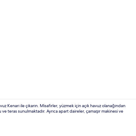
Family Apart
vuz Kenarı ile çıkarın. Misafirler, yüzmek için açık havuz olanağından
zu ve teras sunulmaktadır. Ayrıca apart daireler, çamaşır makinesi ve
Dış mekân