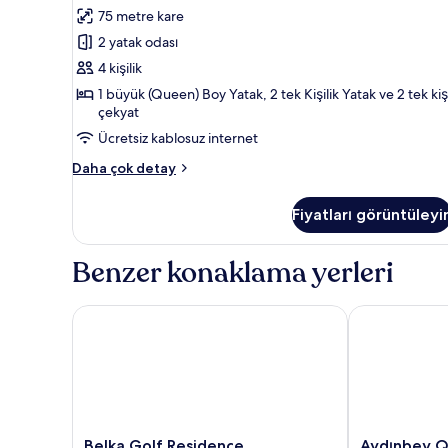
Apart
daha
75 metre kare
fazla
Daire,
detay
2 yatak odası
Balkon,
Havuz
4 kişilik
Manzaralı
1 büyük (Queen) Boy Yatak, 2 tek Kişilik Yatak ve 2 tek kişi
çekyat
için
tüm
Ücretsiz kablosuz internet
fotoğrafları
Deluxe
Daha çok detay
görün
Apart
Daire,
Fiyatları görüntüleyi
Balkon,
Havuz
Manzaralı
Benzer konaklama yerleri
hakkında
daha
fazla
Belka Golf Residence
Aydınbey Quee
detay
Belka
Aydınbey
Belka Golf Residence
Aydınbey Q