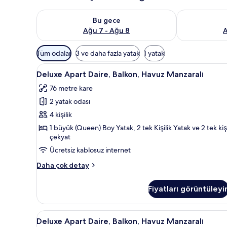
Bu gece için müsaitliği kontrol et Ağu 7 - Ağu 8
Yarın için müs
Bu gece
Ağu 7 - Ağu 8
A
Odalar
Tüm odalar
3 ve daha fazla yatak
1 yatak
için
Deluxe
Masa, ütü/ütü masası, beşik/ço
mevcut
13
Deluxe Apart Daire, Balkon, Havuz Manzaralı
Apart
filtreler
76 metre kare
Daire,
2 yatak odası
Balkon,
Havuz
4 kişilik
Manzaralı
1 büyük (Queen) Boy Yatak, 2 tek Kişilik Yatak ve 2 tek kişi
çekyat
için
tüm
Ücretsiz kablosuz internet
fotoğrafları
Deluxe
Daha çok detay
görün
Apart
Daire,
Fiyatları görüntüleyi
Balkon,
Havuz
Manzaralı
Deluxe
Masa, ütü/ütü masası, beşik/ço
13
hakkında
Deluxe Apart Daire, Balkon, Havuz Manzaralı