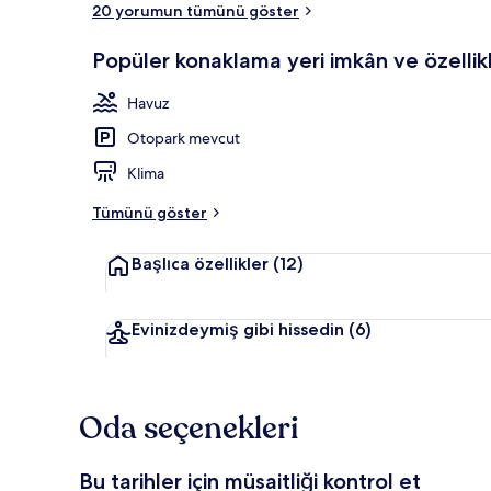
20 yorumun tümünü göster
Popüler konaklama yeri imkân ve özellikl
Restoran
Havuz
Otopark mevcut
Klima
Tümünü göster
Başlıca özellikler
(12)
Evinizdeymiş gibi hissedin
(6)
Oda seçenekleri
Bu tarihler için müsaitliği kontrol et