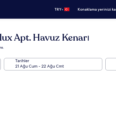
•
TRY
Konaklama yerinizi k
lux Apt. Havuz Kenarı
re.
Tarihler