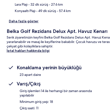
Lara Plajı
- 32 dk sürüş
- 27.6 km
Konyaaltı Plajı
- 49 dk sürüş
- 57.4 km
Daha fazla göster
Belka Golf Rezidans Delux Apt. Havuz Kenarı
Serik ziyaretinizin keyfini Belka Golf Rezidans Delux Apt. Havuz Kenarı
yararlanabilir ve masaj ile keyiflerine bakabilir. Çocuk havuzu ve tera
çekyat gibi kolaylıklara sahiptir.
İptal hakları hakkında bilgi
Konaklama yerinin büyüklüğü
23 apart daire
Varış/Çıkış
Giriş işlemleri 14 ile herhangi bir zaman arasında
yapılabilir
Minimum giriş yaşı: 18
Çıkış saati: 11