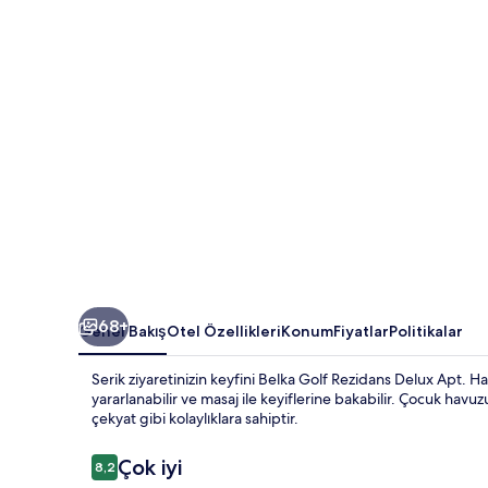
Kenarı
için
fotoğraf
galerisi
68+
Genel Bakış
Otel Özellikleri
Konum
Fiyatlar
Politikalar
Serik ziyaretinizin keyfini Belka Golf Rezidans Delux Apt. Ha
yararlanabilir ve masaj ile keyiflerine bakabilir. Çocuk havu
çekyat gibi kolaylıklara sahiptir.
Yorumlar
Çok iyi
8,2
8,2/10