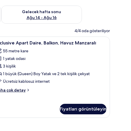
et Ağu 7 - Ağu 9
Önümüzdeki hafta sonu için müsaitliği kontrol et Ağu 14 - Ağu
Gelecek hafta sonu
Ağu 14 - Ağu 16
4/4 oda gösteriliyor
ası, beşik/çocuk yatağı, portatif/ilave yatak
xclusive
Exclusive Apart Daire, Balkon, Havuz Manzaral
13
clusive Apart Daire, Balkon, Havuz Manzaralı
part
55 metre kare
aire,
1 yatak odası
alkon,
avuz
3 kişilik
anzaralı
1 büyük (Queen) Boy Yatak ve 2 tek kişilik çekyat
in
Ücretsiz kablosuz internet
üm
clusive
ha çok detay
otoğrafları
art
örün
ire,
lkon,
Fiyatları görüntüleyin
vuz
nzaralı
kkında
ha