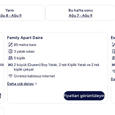
aitliği kontrol et Ağu 8 - Ağu 9
Bu hafta sonu için müsaitliği kontrol 
Yarın
Bu hafta sonu
ğu 8 - Ağu 9
Ağu 7 - Ağu 9
cuk yatağı, portatif/ilave yatak
Family
Family Apart Daire | Masa, ütü/ütü mas
E
13
Family Apart Daire
Ex
Apart
A
85 metre kare
Daire
D
3 yatak odası
için
B
tüm
H
5 kişilik
fotoğrafları
M
lik
2 büyük (Queen) Boy Yatak, 2 tek Kişilik Yatak ve 2 tek
kişilik çekyat
görün
iç
t
Ücretsiz kablosuz internet
Ex
Da
f
Family
Ap
Daha çok detay
g
Apart
Da
Daire
Ba
n
Fiyatları görüntüleyin
hakkında
Ha
daha
Ma
fazla
ha
cuk yatağı, portatif/ilave yatak
detay
da