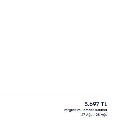
 Daire | Masa, ütü/ütü masası, beşik/çocuk yatağı, portatif/ilave yatak
Dış mekân
Şu
5.697 TL
anki
vergiler ve ücretler dâhildir
fiyat
27 Ağu - 28 Ağu
Restoran
5.697 TL