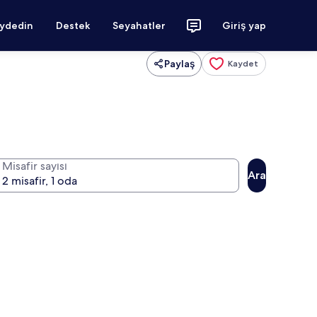
aydedin
Destek
Seyahatler
Giriş yap
Paylaş
Kaydet
Misafir sayısı
Ara