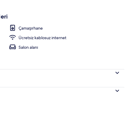
eri
Çamaşırhane
Ücretsiz kablosuz internet
Salon alanı