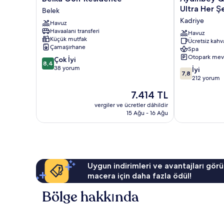
Golf
Queen's
Ultra Her Ş
Belek
Residence
Palace
Kadriye
Havuz
Belek
&
Havaalanı transferi
Spa
Havuz
Küçük mutfak
Ücretsiz kahva
-
Çamaşırhane
Spa
Ultra
Otopark mev
10
Çok İyi
Her
8,4
üzerinden
38 yorum
10
Şey
İyi
7,8
8.4,
üzerinden
Dâhil
212 yorum
Çok
7.8,
Kadriye
Güncel
7.414 TL
İyi,
İyi,
fiyat:
38
212
vergiler ve ücretler dâhildir
7.414 TL
yorum
15 Ağu - 16 Ağu
yorum
Uygun indirimleri ve avantajları görü
macera için daha fazla ödül!
Bölge hakkında