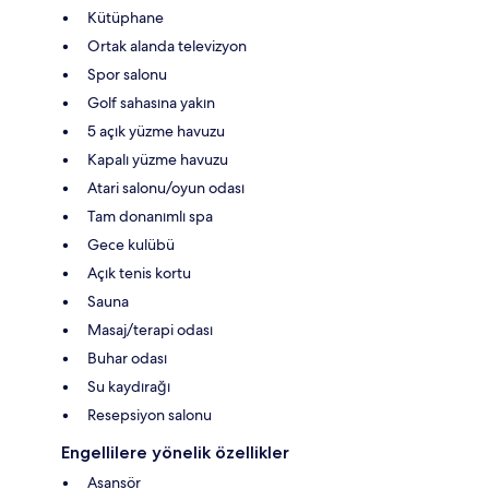
Kütüphane
Ortak alanda televizyon
Spor salonu
Golf sahasına yakın
5 açık yüzme havuzu
Kapalı yüzme havuzu
Atari salonu/oyun odası
Tam donanımlı spa
Gece kulübü
Açık tenis kortu
Sauna
Masaj/terapi odası
Buhar odası
Su kaydırağı
Resepsiyon salonu
Engellilere yönelik özellikler
Asansör