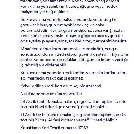
tarafından yönetilmektedir. Konaklamanın sağlanması
konaklama yeri sahibinin ticaret, işletme veya meslek
faaliyetleriyle bağlantılıdır.
Bu konaklama yerinde balkon, veranda ve teras gibi
çocuklar için uygun olmayabilecek açık alanlar
bulunmaktadır. Herhangi bir endişeniz varsa varışınızdan
önce konaklama yeriyle iletişime geçerek size uygun bir
oda ayarlayıp ayarlayamayacaklarını teyit etmenizi öneririz.
Misafirler tesiste karbonmonoksit dedektörü, yangın
söndürücü, duman dedektörü, güvenlik sistemi, ilk yardım
çantası ve pencere korkulukları olduğunu bilmenin verdiği
iç rahatlığıyla dinlenebilir.
Bu konaklama yerinde kredi kartları ve banka kartları kabul
edilmektedir. Nakit kabul edilmez.
Kabul edilen kredi kartları: Visa, Mastercard
Nakitsiz ödeme imkânı mevcuttur.
24 Aralık tarihli konaklamalar için gösterilen toplam ücrete
zorunlu Noel Arifesi gala yemeği ücreti dahildir.
31 Aralık tarihli konaklamalar için gösterilen toplam ücrete
zorunlu Yılbaşı Arifesi kutlama yemeği ücreti dâhildir.
Konaklama Yeri Tescil numarası 17133