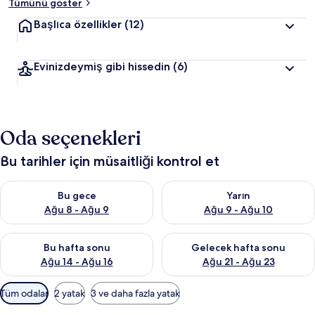
Tümünü göster
Başlıca özellikler
(12)
Evinizdeymiş gibi hissedin
(6)
Oda seçenekleri
Bu tarihler için müsaitliği kontrol et
Bu gece için müsaitliği kontrol et Ağu 8 - Ağu 9
Yarın için müsaitliği kontrol e
Bu gece
Yarın
Ağu 8 - Ağu 9
Ağu 9 - Ağu 10
Bu hafta sonu için müsaitliği kontrol et Ağu 14 - Ağu 16
Önümüzdeki hafta sonu için mü
Bu hafta sonu
Gelecek hafta sonu
Ağu 14 - Ağu 16
Ağu 21 - Ağu 23
Odalar
Tüm odalar
2 yatak
3 ve daha fazla yatak
için