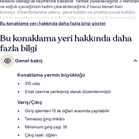
tedavisi olanağı ile keyiflerine bakabilir. Yemek yiyebileceğiniz 3 restoran
ve soğuk içeceğinizin tadını çıkarabileceğiniz 2 havuz kenarı barı
bulunur. 3 bar/dinlenme salonu, gece kulübü ve ücretsiz çocuk kulübü;
bu lüks konaklama yeri içerisindeki diğer öne çıkan özellikler arasındadır.
Bu konaklama yeri hakkında daha fazla bilgi göster
Bu konaklama yeri hakkında daha
fazla bilgi
Genel bakış
Konaklama yerinin büyüklüğü
315 oda
5 kat üzerine yerleşmiş olarak düzenlenmiştir
Varış/Çıkış
Giriş işlemleri 15 ile öğlen arasında yapılabilir
Temassız giriş imkânı
Minimum giriş yaşı: 18
Çıkış saati: öğlen