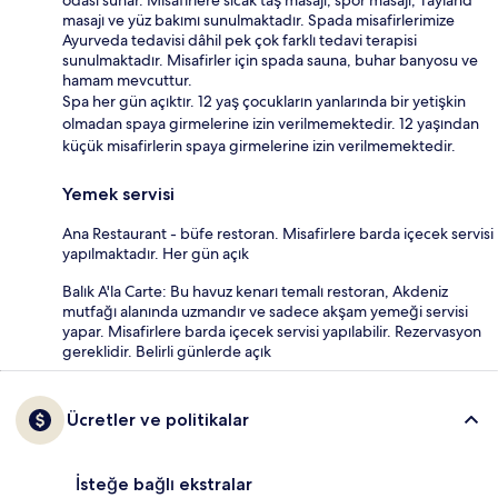
odası sunar. Misafirlere sıcak taş masajı, spor masajı, Tayland
masajı ve yüz bakımı sunulmaktadır. Spada misafirlerimize
Ayurveda tedavisi dâhil pek çok farklı tedavi terapisi
sunulmaktadır. Misafirler için spada sauna, buhar banyosu ve
hamam mevcuttur.
Spa her gün açıktır. 12 yaş çocukların yanlarında bir yetişkin
olmadan spaya girmelerine izin verilmemektedir. 12 yaşından
küçük misafirlerin spaya girmelerine izin verilmemektedir.
Yemek servisi
Ana Restaurant - büfe restoran. Misafirlere barda içecek servisi
yapılmaktadır. Her gün açık
Balık A'la Carte: Bu havuz kenarı temalı restoran, Akdeniz
mutfağı alanında uzmandır ve sadece akşam yemeği servisi
yapar. Misafirlere barda içecek servisi yapılabilir. Rezervasyon
gereklidir. Belirli günlerde açık
Ücretler ve politikalar
İsteğe bağlı ekstralar