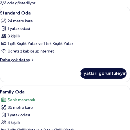
mevcut
3/3 oda gösteriliyor
filtreler
Standard
Standard Oda | Kaliteli yatak takımı, ü
5
Standard Oda
Oda
24 metre kare
için
1 yatak odası
tüm
fotoğrafları
3 kişilik
görün
1 çift Kişilik Yatak ve 1 tek Kişilik Yatak
Ücretsiz kablosuz internet
Standard
Daha çok detay
Oda
hakkında
Fiyatları görüntüleyin
daha
fazla
detay
Family
Family Oda | Odadan manzara
6
Family Oda
Oda
Şehir manzaralı
için
35 metre kare
tüm
fotoğrafları
1 yatak odası
görün
4 kişilik