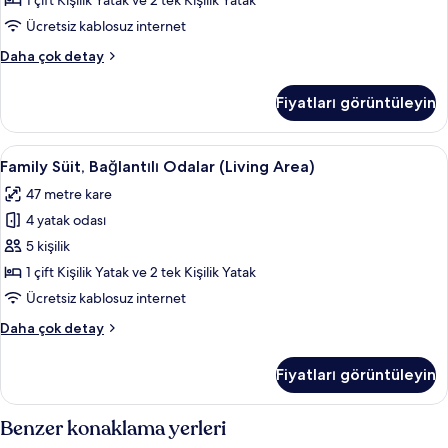
1 çift Kişilik Yatak ve 2 tek Kişilik Yatak
Ücretsiz kablosuz internet
Family
Daha çok detay
Oda
hakkında
Fiyatları görüntüleyin
daha
fazla
detay
Family
Family Süit, Bağlantılı Odalar (Living
6
Family Süit, Bağlantılı Odalar (Living Area)
Süit,
47 metre kare
Bağlantılı
4 yatak odası
Odalar
(Living
5 kişilik
Area)
1 çift Kişilik Yatak ve 2 tek Kişilik Yatak
için
Ücretsiz kablosuz internet
tüm
Family
Daha çok detay
fotoğrafları
Süit,
görün
Bağlantılı
Fiyatları görüntüleyin
Odalar
(Living
Area)
Benzer konaklama yerleri
hakkında