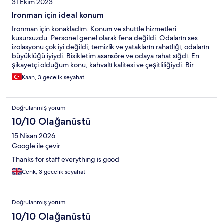
31 Ekim 2023
Ironman için ideal konum
Ironman için konakladım. Konum ve shuttle hizmetleri
kusursuzdu. Personel genel olarak fena değildi. Odaların ses
izolasyonu çok iyi değildi, temizlik ve yatakların rahatlığı, odaların
büyüklüğü iyiydi. Bisikletim asansöre ve odaya rahat sığdı. En
şikayetçi olduğum konu, kahvaltı kalitesi ve çeşitliliğiydi. Bir
vegan olarak kahvaltıda patates dışında bir seçenek bulamadım,
Kaan, 3 gecelik seyahat
sadece bir sabah mantar vardı. Geldiğimiz bu çağda artık tüm
yemeklerde alerjen listesi olmalı ve vegan seçeneklerin sayısı
arttırılmalı (yulaf ezmesi, humus, avokado, fasulye, mantar vs.)
Doğrulanmış yorum
10/10 Olağanüstü
15 Nisan 2026
Google ile çevir
Thanks for staff everything is good
Cenk, 3 gecelik seyahat
Doğrulanmış yorum
10/10 Olağanüstü