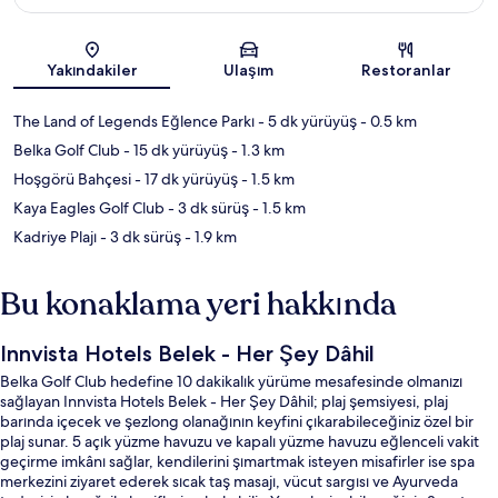
Harita
Yakındakiler
Ulaşım
Restoranlar
The Land of Legends Eğlence Parkı
- 5 dk yürüyüş
- 0.5 km
Belka Golf Club
- 15 dk yürüyüş
- 1.3 km
Hoşgörü Bahçesi
- 17 dk yürüyüş
- 1.5 km
Kaya Eagles Golf Club
- 3 dk sürüş
- 1.5 km
Kadriye Plajı
- 3 dk sürüş
- 1.9 km
Bu konaklama yeri hakkında
Innvista Hotels Belek - Her Şey Dâhil
Belka Golf Club hedefine 10 dakikalık yürüme mesafesinde olmanızı
sağlayan Innvista Hotels Belek - Her Şey Dâhil; plaj şemsiyesi, plaj
barında içecek ve şezlong olanağının keyfini çıkarabileceğiniz özel bir
plaj sunar. 5 açık yüzme havuzu ve kapalı yüzme havuzu eğlenceli vakit
geçirme imkânı sağlar, kendilerini şımartmak isteyen misafirler ise spa
merkezini ziyaret ederek sıcak taş masajı, vücut sargısı ve Ayurveda