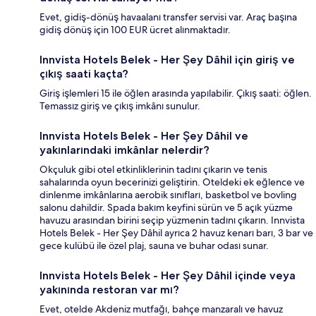
Evet, gidiş-dönüş havaalanı transfer servisi var. Araç başına
gidiş dönüş için 100 EUR ücret alınmaktadır.
Innvista Hotels Belek - Her Şey Dâhil için giriş ve
çıkış saati kaçta?
Giriş işlemleri 15 ile öğlen arasında yapılabilir. Çıkış saati: öğlen.
Temassız giriş ve çıkış imkânı sunulur.
Innvista Hotels Belek - Her Şey Dâhil ve
yakınlarındaki imkânlar nelerdir?
Okçuluk gibi otel etkinliklerinin tadını çıkarın ve tenis
sahalarında oyun becerinizi geliştirin. Oteldeki ek eğlence ve
dinlenme imkânlarına aerobik sınıfları, basketbol ve bovling
salonu dahildir. Spada bakım keyfini sürün ve 5 açık yüzme
havuzu arasından birini seçip yüzmenin tadını çıkarın. Innvista
Hotels Belek - Her Şey Dâhil ayrıca 2 havuz kenarı barı, 3 bar ve
gece kulübü ile özel plaj, sauna ve buhar odası sunar.
Innvista Hotels Belek - Her Şey Dâhil içinde veya
yakınında restoran var mı?
Evet, otelde Akdeniz mutfağı, bahçe manzaralı ve havuz