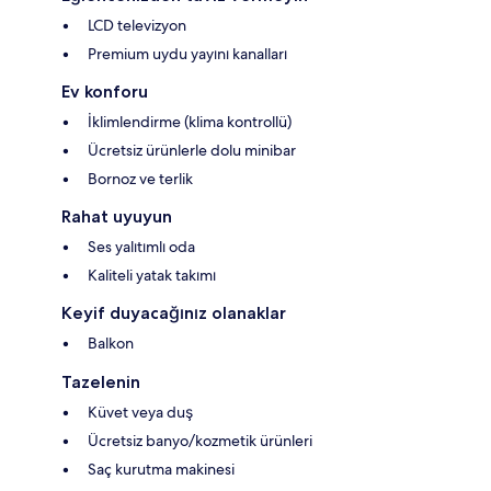
LCD televizyon
Premium uydu yayını kanalları
Ev konforu
İklimlendirme (klima kontrollü)
Ücretsiz ürünlerle dolu minibar
Bornoz ve terlik
Rahat uyuyun
Ses yalıtımlı oda
Kaliteli yatak takımı
Keyif duyacağınız olanaklar
Balkon
Tazelenin
Küvet veya duş
Ücretsiz banyo/kozmetik ürünleri
Saç kurutma makinesi