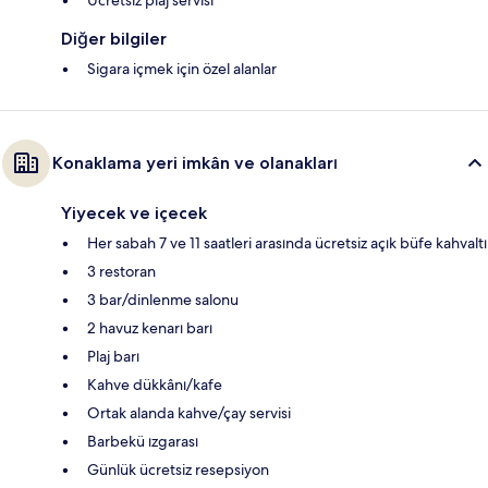
Ücretsiz plaj servisi
Diğer bilgiler
Sigara içmek için özel alanlar
Konaklama yeri imkân ve olanakları
Yiyecek ve içecek
Her sabah 7 ve 11 saatleri arasında ücretsiz açık büfe kahvaltı
3 restoran
3 bar/dinlenme salonu
2 havuz kenarı barı
Plaj barı
Kahve dükkânı/kafe
Ortak alanda kahve/çay servisi
Barbekü ızgarası
Günlük ücretsiz resepsiyon