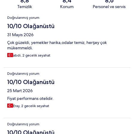
8,8
8,4
8,6
Temizlik
Konum
Personel ve servis
Yorumlar
Doğrulanmış yorum
10/10 Olağanüstü
31 Mayıs 2026
Çok güzeldi, yemekler harika,odalar temiz, herşey çok
mükemmeldi.
abdi, 2 gecelik seyahat
Doğrulanmış yorum
10/10 Olağanüstü
25 Mart 2026
Fiyat performans otelidir.
Eray, 2 gecelik seyahat
Doğrulanmış yorum
10/10 Olağanüstü