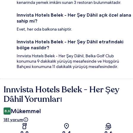
kenarında yemek imkânı sunan 3 restoran bulunmaktadır.
Innvista Hotels Belek - Her Şey Dâhil açık özel alana
sahip mi?
Evet, her oda balkona sahiptir.
Innvista Hotels Belek - Her Şey Dâhil etrafındaki
bölge nasıldır?
Innvista Hotels Belek - Her Şey Dâhil, Belka Golf Club
konumuna 9 dakikalık yürüyüş mesafesinde ve Hoşgörü
Bahçesi konumuna 11 dakikalık yürüyüş mesafesindedir.
Innvista Hotels Belek - Her Şey
Yorumlar
Dâhil Yorumları
Mükemmel
8,6
181 yorum