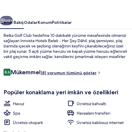
Dâhil
için
ceki
Sonraki
fotoğraf
165+
Genel Bakış
Odalar
Konum
Politikalar
galerisi
Belka Golf Club hedefine 10 dakikalık yürüme mesafesinde olmanızı
sağlayan Innvista Hotels Belek - Her Şey Dâhil; plaj şemsiyesi, plaj
barında içecek ve şezlong olanağının keyfini çıkarabileceğiniz özel
bir plaj sunar. 5 açık yüzme havuzu ve kapalı yüzme havuzu eğlenceli
vakit geçirme imkânı sağlar, kendilerini şımartmak isteyen misafirler
ise spa merkezini ziyaret ederek sıcak taş masajı, vücut sargısı ve
Ayurveda tedavisi olanağı ile keyiflerine bakabilir. Yemek
Yorumlar
Mükemmel
yiyebileceğiniz 3 restoran ve soğuk içeceğinizin tadını
8,6
181 yorumun tümünü göster
8,6/10
çıkarabileceğiniz 2 havuz kenarı barı bulunur. 3 bar/dinlenme salonu,
gece kulübü ve ücretsiz çocuk kulübü; bu lüks konaklama yeri
Dış mekân
içerisindeki diğer öne çıkan özellikler arasındadır.
Popüler konaklama yeri imkân ve özellikleri
Havuz
Ücretsiz kahvaltı
Spa
Havaalanı transferi
Ücretsiz otopark
Ücretsiz kablosuz internet