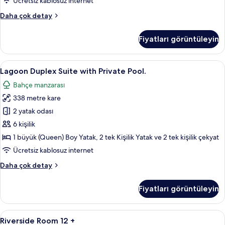
Ücretsiz kablosuz internet
Corner
Daha çok detay
Suite
hakkında
Fiyatları görüntüleyin
daha
fazla
detay
Lagoon
Lagoon Duplex Suite with Private Poo
8
Lagoon Duplex Suite with Private Pool.
Duplex
Bahçe manzarası
Suite
338 metre kare
with
Private
2 yatak odası
Pool.
6 kişilik
için
1 büyük (Queen) Boy Yatak, 2 tek Kişilik Yatak ve 2 tek kişilik çekyat
tüm
Ücretsiz kablosuz internet
fotoğrafları
Lagoon
Daha çok detay
görün
Duplex
Suite
Fiyatları görüntüleyin
with
Private
Pool.
Riverside
Ücretsiz minibar, odada kasa, masa, diz
6
hakkında
Riverside Room 12 +