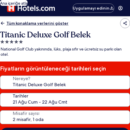
Ana içeriğe atla
Uygulamayı edinin
Tüm konaklama yerlerini göster
Titanic Deluxe Golf Belek
5.0
yıldızlı
National Golf Club yakınında, lüks, plaja sıfır ve ücretsiz su parkı olan
konaklama
otel.
yeri
Fiyatların görüntüleneceği tarihleri seçin
Nereye?
Tarihler
Misafir sayısı