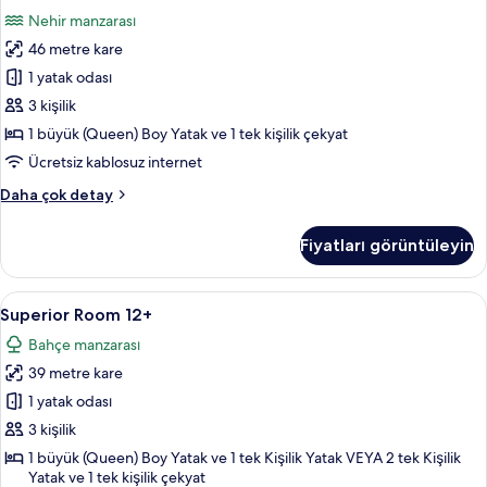
Room
daha
Nehir manzarası
fazla
12
detay
46 metre kare
+
için
1 yatak odası
tüm
3 kişilik
fotoğrafları
1 büyük (Queen) Boy Yatak ve 1 tek kişilik çekyat
görün
Ücretsiz kablosuz internet
Riverside
Daha çok detay
Room
12
Fiyatları görüntüleyin
+
hakkında
daha
Superior
Ücretsiz minibar, odada kasa, masa, diz
5
fazla
Superior Room 12+
Room
detay
Bahçe manzarası
12+
39 metre kare
için
tüm
1 yatak odası
fotoğrafları
3 kişilik
görün
1 büyük (Queen) Boy Yatak ve 1 tek Kişilik Yatak VEYA 2 tek Kişilik
Yatak ve 1 tek kişilik çekyat