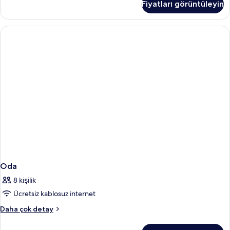
Fiyatları görüntüleyin
fazla
detay
Oda
8 kişilik
Ücretsiz kablosuz internet
Oda
Daha çok detay
hakkında
daha