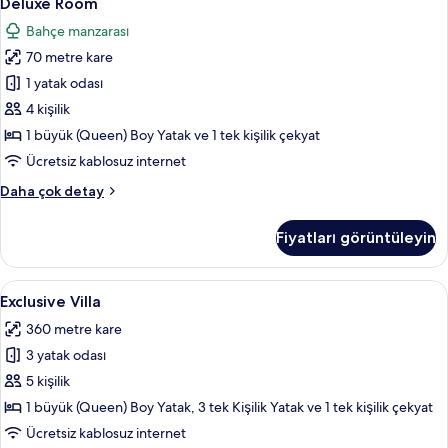
Deluxe Room
Room
detay
Bahçe manzarası
için
70 metre kare
tüm
fotoğrafları
1 yatak odası
görün
4 kişilik
1 büyük (Queen) Boy Yatak ve 1 tek kişilik çekyat
Ücretsiz kablosuz internet
Deluxe
Daha çok detay
Room
hakkında
Fiyatları görüntüleyin
daha
fazla
detay
Exclusive
Exclusive Villa | Odadan manzara
6
Exclusive Villa
Villa
360 metre kare
için
3 yatak odası
tüm
fotoğrafları
5 kişilik
görün
1 büyük (Queen) Boy Yatak, 3 tek Kişilik Yatak ve 1 tek kişilik çekyat
Ücretsiz kablosuz internet