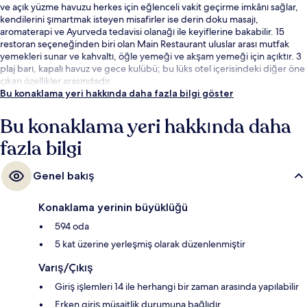
ve açık yüzme havuzu herkes için eğlenceli vakit geçirme imkânı sağlar,
kendilerini şımartmak isteyen misafirler ise derin doku masajı,
aromaterapi ve Ayurveda tedavisi olanağı ile keyiflerine bakabilir. 15
restoran seçeneğinden biri olan Main Restaurant uluslar arası mutfak
yemekleri sunar ve kahvaltı, öğle yemeği ve akşam yemeği için açıktır. 3
plaj barı, kapalı havuz ve gece kulübü; bu lüks otel içerisindeki diğer öne
çıkan özellikler arasındadır.
Bu konaklama yeri hakkında daha fazla bilgi göster
Bu konaklama yeri hakkında daha
fazla bilgi
Genel bakış
Konaklama yerinin büyüklüğü
594 oda
5 kat üzerine yerleşmiş olarak düzenlenmiştir
Varış/Çıkış
Giriş işlemleri 14 ile herhangi bir zaman arasında yapılabilir
Erken giriş müsaitlik durumuna bağlıdır