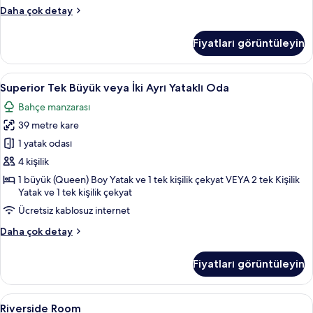
Exclusive
Daha çok detay
Villa
hakkında
Fiyatları görüntüleyin
daha
fazla
detay
Superior
Ücretsiz minibar, odada kasa, masa, diz
5
Superior Tek Büyük veya İki Ayrı Yataklı Oda
Tek
Bahçe manzarası
Büyük
39 metre kare
veya
İki
1 yatak odası
Ayrı
4 kişilik
Yataklı
1 büyük (Queen) Boy Yatak ve 1 tek kişilik çekyat VEYA 2 tek Kişilik
Oda
Yatak ve 1 tek kişilik çekyat
için
Ücretsiz kablosuz internet
tüm
Superior
Daha çok detay
fotoğrafları
Tek
görün
Büyük
Fiyatları görüntüleyin
veya
İki
Ayrı
Riverside
Ücretsiz minibar, odada kasa, masa, diz
7
Yataklı
Riverside Room