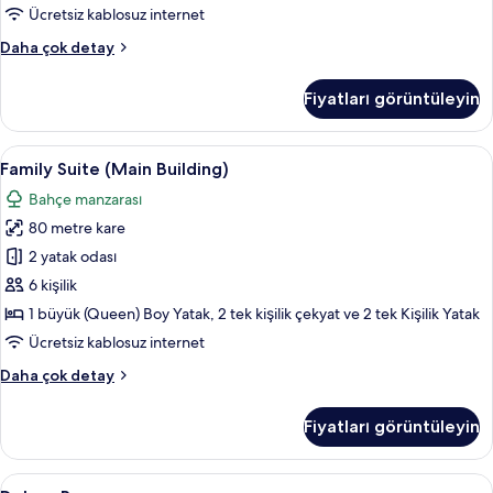
tüm
Ücretsiz kablosuz internet
fotoğrafları
Family
Daha çok detay
görün
Pool
Suite
Fiyatları görüntüleyin
Swim-
up
hakkında
Family
Family Suite (Main Building) | Ücretsiz
6
daha
Family Suite (Main Building)
Suite
fazla
Bahçe manzarası
detay
(Main
80 metre kare
Building)
için
2 yatak odası
tüm
6 kişilik
fotoğrafları
1 büyük (Queen) Boy Yatak, 2 tek kişilik çekyat ve 2 tek Kişilik Yatak
görün
Ücretsiz kablosuz internet
Family
Daha çok detay
Suite
(Main
Fiyatları görüntüleyin
Building)
hakkında
daha
Deluxe
Deluxe Room | Ücretsiz minibar, odada 
5
fazla