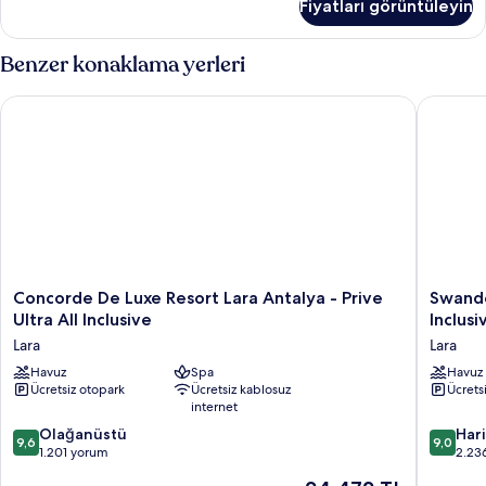
Fiyatları görüntüleyin
fazla
detay
Benzer konaklama yerleri
Concorde De Luxe Resort Lara Antalya - Prive Ultra All Inclusiv
Swandor 
Concorde
Swando
Concorde De Luxe Resort Lara Antalya - Prive
Swando
De
Hotels
Ultra All Inclusive
Inclusi
Luxe
&
Lara
Lara
Resort
Resort
Lara
Havuz
Spa
Topkapi
Havuz
Ücretsiz otopark
Ücretsiz kablosuz
Ücrets
Antalya
Palace
internet
-
-
Prive
All
10
10
Olağanüstü
Har
9,6
9,0
Ultra
Inclusiv
üzerinden
üzerind
1.201 yorum
2.23
All
Lara
9.6,
9.0,
Güncel