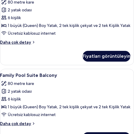
80 metre kare
için
tüm
2 yatak odası
fotoğrafları
6 kişilik
görün
1 büyük (Queen) Boy Yatak, 2 tek kişilik çekyat ve 2 tek Kişilik Yatak
Ücretsiz kablosuz internet
Family
Daha çok detay
Suite
Garden
Fiyatları görüntüleyin
hakkında
daha
fazla
Family
Family Pool Suite Balcony | Odadan 
5
detay
Family Pool Suite Balcony
Pool
80 metre kare
Suite
2 yatak odası
Balcony
için
6 kişilik
tüm
1 büyük (Queen) Boy Yatak, 2 tek kişilik çekyat ve 2 tek Kişilik Yatak
fotoğrafları
Ücretsiz kablosuz internet
görün
Family
Daha çok detay
Pool
Suite