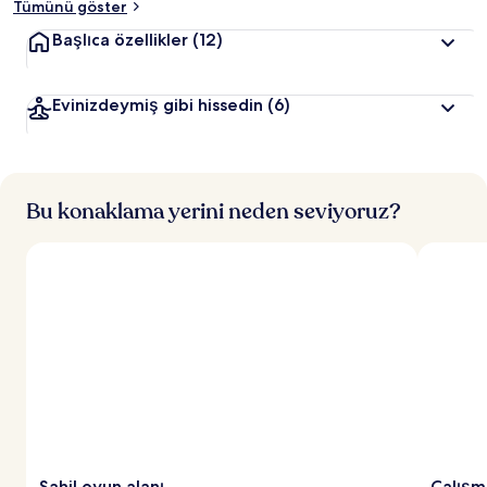
Tümünü göster
Başlıca özellikler
(12)
Evinizdeymiş gibi hissedin
(6)
Bu konaklama yerini neden seviyoruz?
Sahil oyun alanı
Çalışm