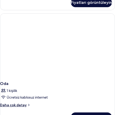
Fiyatları görüntüleyin
fazla
detay
Oda
1 kişilik
Ücretsiz kablosuz internet
Oda
Daha çok detay
hakkında
daha