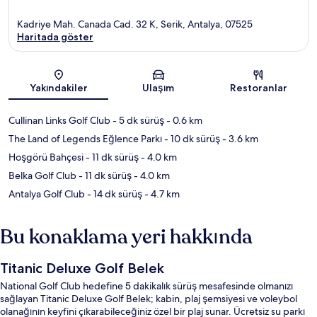
Kadriye Mah. Canada Cad. 32 K, Serik, Antalya, 07525
Haritada göster
Harita
Yakındakiler
Ulaşım
Restoranlar
Cullinan Links Golf Club
- 5 dk sürüş
- 0.6 km
The Land of Legends Eğlence Parkı
- 10 dk sürüş
- 3.6 km
Hoşgörü Bahçesi
- 11 dk sürüş
- 4.0 km
Belka Golf Club
- 11 dk sürüş
- 4.0 km
Antalya Golf Club
- 14 dk sürüş
- 4.7 km
Bu konaklama yeri hakkında
Titanic Deluxe Golf Belek
National Golf Club hedefine 5 dakikalık sürüş mesafesinde olmanızı
sağlayan Titanic Deluxe Golf Belek; kabin, plaj şemsiyesi ve voleybol
olanağının keyfini çıkarabileceğiniz özel bir plaj sunar. Ücretsiz su parkı