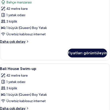
Bahçe manzarası
Garden
42 metre kare
için
tüm
1 yatak odası
fotoğrafları
3 kişilik
görün
1 büyük (Queen) Boy Yatak
Ücretsiz kablosuz internet
Bali
Daha çok detay
House
Garden
Fiyatları görüntüleyin
hakkında
daha
fazla
Bali
Bali House Swim-up | Bahçe manzaras
5
detay
Bali House Swim-up
House
42 metre kare
Swim-
1 yatak odası
up
için
3 kişilik
tüm
1 büyük (Queen) Boy Yatak
fotoğrafları
Ücretsiz kablosuz internet
görün
Bali
Daha çok detay