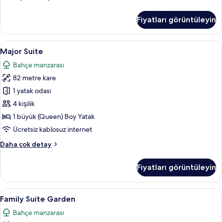
House
Swim-
Fiyatları görüntüleyin
up
hakkında
daha
Major
Major Suite | Ücretsiz minibar, odada k
7
fazla
Major Suite
Suite
detay
Bahçe manzarası
için
82 metre kare
tüm
fotoğrafları
1 yatak odası
görün
4 kişilik
1 büyük (Queen) Boy Yatak
Ücretsiz kablosuz internet
Major
Daha çok detay
Suite
hakkında
Fiyatları görüntüleyin
daha
fazla
detay
Family
Family Suite Garden | Odadan manza
5
Family Suite Garden
Suite
Bahçe manzarası
Garden