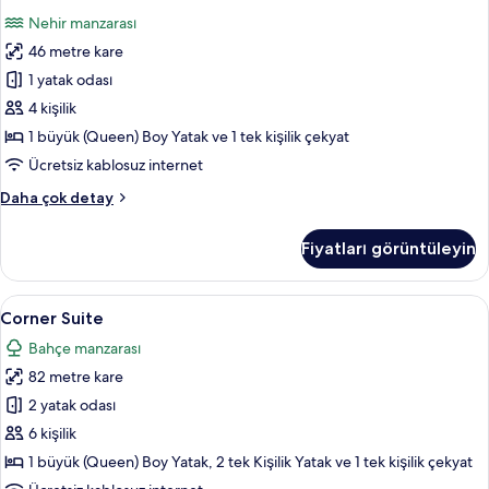
Room
Oda
Nehir manzarası
hakkında
için
daha
46 metre kare
tüm
fazla
fotoğrafları
1 yatak odası
detay
görün
4 kişilik
1 büyük (Queen) Boy Yatak ve 1 tek kişilik çekyat
Ücretsiz kablosuz internet
Riverside
Daha çok detay
Room
hakkında
Fiyatları görüntüleyin
daha
fazla
detay
Corner
Corner Suite | Ücretsiz minibar, odada 
6
Corner Suite
Suite
Bahçe manzarası
için
82 metre kare
tüm
fotoğrafları
2 yatak odası
görün
6 kişilik
1 büyük (Queen) Boy Yatak, 2 tek Kişilik Yatak ve 1 tek kişilik çekyat