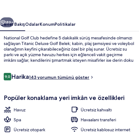
galerisi
ceki
Sonraki
189+
Genel Bakış
Odalar
Konum
Politikalar
National Golf Club hedefine 5 dakikalık sürüş mesafesinde olmanızı
sağlayan Titanic Deluxe Golf Belek; kabin, plaj şemsiyesi ve voleybol
olanağının keyfini çıkarabileceğiniz özel bir plaj sunar. Ücretsiz su
parkı ve açık yüzme havuzu herkes için eğlenceli vakit geçirme
imkânı sağlar, kendilerini şımartmak isteyen misafirler ise derin doku
masajı, aromaterapi ve Ayurveda tedavisi olanağı ile keyiflerine
bakabilir. 15 restoran seçeneğinden biri olan Main Restaurant uluslar
Yorumlar
Harika
arası mutfak yemekleri sunar ve kahvaltı, öğle yemeği ve akşam
9,0
143 yorumun tümünü göster
9,0/10
yemeği için açıktır. 3 plaj barı, kapalı havuz ve gece kulübü; bu lüks
otel içerisindeki diğer öne çıkan özellikler arasındadır.
Su parkı
Popüler konaklama yeri imkân ve özellikleri
Havuz
Ücretsiz kahvaltı
Spa
Havaalanı transferi
Ücretsiz otopark
Ücretsiz kablosuz internet