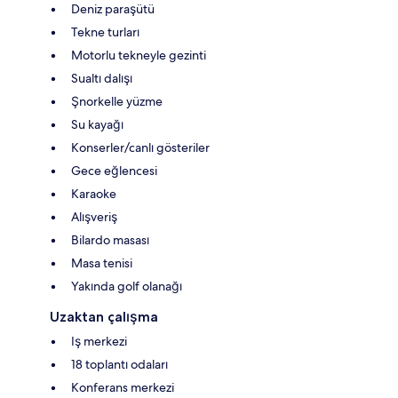
Deniz paraşütü
Tekne turları
Motorlu tekneyle gezinti
Sualtı dalışı
Şnorkelle yüzme
Su kayağı
Konserler/canlı gösteriler
Gece eğlencesi
Karaoke
Alışveriş
Bilardo masası
Masa tenisi
Yakında golf olanağı
Uzaktan çalışma
Iş merkezi
18 toplantı odaları
Konferans merkezi