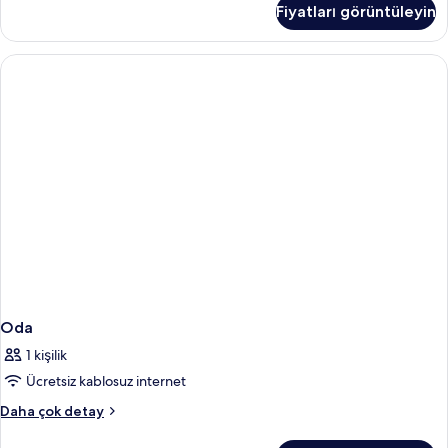
Fiyatları görüntüleyin
Balcony
hakkında
daha
fazla
detay
Oda
1 kişilik
Ücretsiz kablosuz internet
Oda
Daha çok detay
hakkında
daha