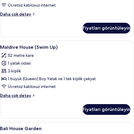
Ücretsiz kablosuz internet
Superior
Daha çok detay
Room
12+
Fiyatları görüntüleyin
hakkında
daha
fazla
Maldive
Maldive House (Swim Up) | Ücretsiz min
6
detay
Maldive House (Swim Up)
House
52 metre kare
(Swim
1 yatak odası
Up)
için
3 kişilik
tüm
1 büyük (Queen) Boy Yatak ve 1 tek kişilik çekyat
fotoğrafları
Ücretsiz kablosuz internet
görün
Maldive
Daha çok detay
House
(Swim
Fiyatları görüntüleyin
Up)
hakkında
daha
Bali
Bali House Garden | Odadan manzara
5
fazla
Bali House Garden
House
detay