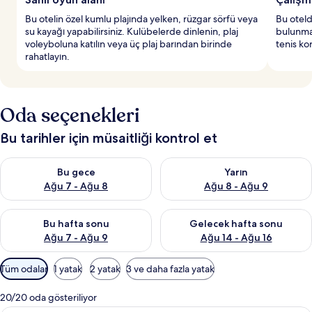
Bu otelin özel kumlu plajında yelken, rüzgar sörfü veya
Bu oteld
su kayağı yapabilirsiniz. Kulübelerde dinlenin, plaj
bulunmakt
voleyboluna katılın veya üç plaj barından birinde
tenis ko
rahatlayın.
Oda seçenekleri
Bu tarihler için müsaitliği kontrol et
Bu gece için müsaitliği kontrol et Ağu 7 - Ağu 8
Yarın için müsaitliği kontrol e
Bu gece
Yarın
Ağu 7 - Ağu 8
Ağu 8 - Ağu 9
Bu hafta sonu için müsaitliği kontrol et Ağu 7 - Ağu 9
Önümüzdeki hafta sonu için müs
Bu hafta sonu
Gelecek hafta sonu
Ağu 7 - Ağu 9
Ağu 14 - Ağu 16
Odalar
Tüm odalar
1 yatak
2 yatak
3 ve daha fazla yatak
için
mevcut
20/20 oda gösteriliyor
filtreler
Standard Tek Büyük veya İki Ayrı Yatakl