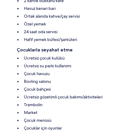
2 kahve dükkânı/kafe
Havuz kenarı barı
Ortak alanda kahve/çay servisi
Özel yemek
24 saat oda servisi
Hafif yemek büfesi/şarküteri
Çocuklarla seyahat etme
Ücretsiz çocuk kulübü
Ücretsiz su parkı kullanımı
Çocuk havuzu
Bovling salonu
Çocuk bahçesi
Ücretsiz gözetimli çocuk bakımı/aktiviteleri
Trambolin
Market
Çocuk menüsü
Çocuklar için oyunlar