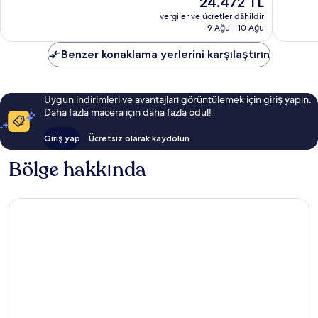
24.472 TL
Inclusive
Olağanüstü,
Harika,
fiyat:
Lara
1.201
2.236
vergiler ve ücretler dâhildir
24.472 TL
9 Ağu - 10 Ağu
yorum
yorum
Benzer konaklama yerlerini karşılaştırın
Uygun indirimleri ve avantajları görüntülemek için giriş yapın.
Daha fazla macera için daha fazla ödül!
Giriş yap
Ücretsiz olarak kaydolun
Bölge hakkında