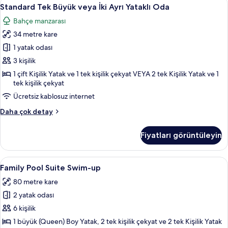
Standard
6
Standard Tek Büyük veya İki Ayrı Yataklı Oda
Tek
Bahçe manzarası
Büyük
34 metre kare
veya
İki
1 yatak odası
Ayrı
3 kişilik
Yataklı
1 çift Kişilik Yatak ve 1 tek kişilik çekyat VEYA 2 tek Kişilik Yatak ve 1
Oda
tek kişilik çekyat
için
Ücretsiz kablosuz internet
tüm
Standard
Daha çok detay
fotoğrafları
Tek
görün
Büyük
Fiyatları görüntüleyin
veya
İki
Ayrı
Family
Family Pool Suite Swim-up | Odadan 
7
Yataklı
Family Pool Suite Swim-up
Pool
Oda
80 metre kare
hakkında
Suite
daha
2 yatak odası
Swim-
fazla
up
6 kişilik
detay
için
1 büyük (Queen) Boy Yatak, 2 tek kişilik çekyat ve 2 tek Kişilik Yatak