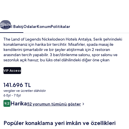
Hotels
Antalya
için
ceki
Sonraki
fotoğraf
67+
Genel Bakış
Odalar
Konum
Politikalar
galerisi
The Land of Legends Nickelodeon Hotels Antalya, Serik şehrindeki
konaklamanız için harika bir tercihtir. Misafirler, spada masaj ile
kendilerini şımartabilir ve bir şeyler atıştırmak için 2 restoran
arasından tercih yapabilir. 3 bar/dinlenme salonu, spor salonu ve
sezonluk açık havuz; bu lüks otel dâhilindeki diğer öne çıkan
özellikler arasındadır.
VIP Access
Şu
141.696 TL
Su kaydırağı
anki
vergiler ve ücretler dâhildir
fiyat
6 Eyl - 7 Eyl
141.696 TL
Yorumlar
Harika
9,2
52 yorumun tümünü göster
9,2/10
Popüler konaklama yeri imkân ve özellikleri