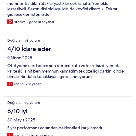
memnun kaldik. Yataklar yastiklar cok rahatti. Yemekler
lezzetliydi. Sezon disi oldugu icin de keyfini cikardik. Tekrar
gidilecekler listemizde.
Firdevs, 1 gecelik seyahat
Doğrulanmış yorum
4/10 İdare eder
9 Nisan 2025
Otel yemekleri bence son derece kotu ve lezzetsizdi,yemek
kalitesi3. sinif ben memnun kalmadim tek ozelligi parkin icinde
olmasi.Bir daha konaklayacagimi sanmiyorum.
2gecelik seyahat
Doğrulanmış yorum
6/10 İyi
30 Mayıs 2025
Fiyat performans acısından beklentileri karşılamadı.
gökhan, 1 gecelik seyahat