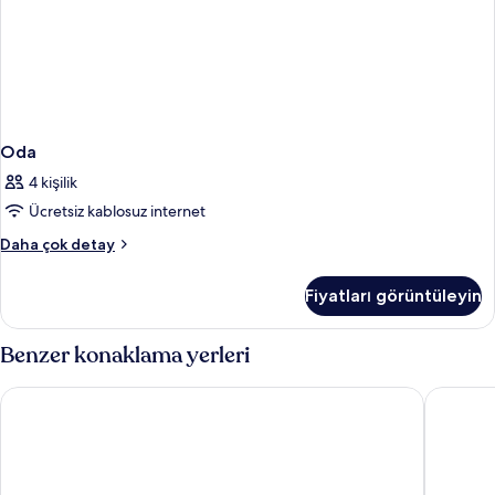
Oda
4 kişilik
Ücretsiz kablosuz internet
Oda
Daha çok detay
hakkında
daha
Fiyatları görüntüleyin
fazla
detay
Benzer konaklama yerleri
Swandor Hotels & Resort Topkapi Palace - All Inclusive
Concorde 