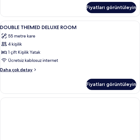
daha
Fiyatları görüntüleyin
fazla
detay
DOUBLE
Minibar, odada kasa, dizüstü bilgisayar
37
DOUBLE THEMED DELUXE ROOM
THEMED
55 metre kare
DELUXE
4 kişilik
ROOM
için
1 çift Kişilik Yatak
tüm
Ücretsiz kablosuz internet
fotoğrafları
DOUBLE
Daha çok detay
görün
THEMED
DELUXE
Fiyatları görüntüleyin
ROOM
hakkında
daha
fazla
detay