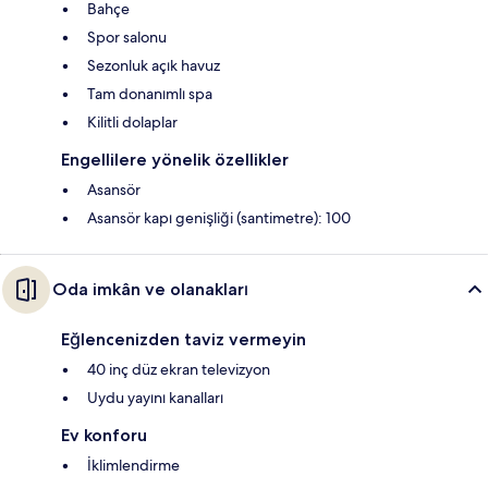
Bahçe
Spor salonu
Sezonluk açık havuz
Tam donanımlı spa
Kilitli dolaplar
Engellilere yönelik özellikler
Asansör
Asansör kapı genişliği (santimetre): 100
Oda imkân ve olanakları
Eğlencenizden taviz vermeyin
40 inç düz ekran televizyon
Uydu yayını kanalları
Ev konforu
İklimlendirme