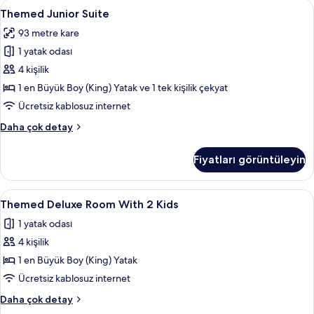
Themed
Themed Junior Suite | Minibar, odada k
13
fazla
Themed Junior Suite
Junior
detay
93 metre kare
Suite
1 yatak odası
için
tüm
4 kişilik
fotoğrafları
1 en Büyük Boy (King) Yatak ve 1 tek kişilik çekyat
görün
Ücretsiz kablosuz internet
Themed
Daha çok detay
Junior
Suite
Fiyatları görüntüleyin
hakkında
daha
fazla
Themed
Minibar, odada kasa, dizüstü bilgisayar
4
detay
Themed Deluxe Room With 2 Kids
Deluxe
1 yatak odası
Room
4 kişilik
With
2
1 en Büyük Boy (King) Yatak
Kids
Ücretsiz kablosuz internet
için
Themed
Daha çok detay
tüm
Deluxe