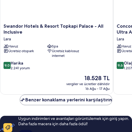
Swandor
Concor
Swandor Hotels & Resort Topkapi Palace - All
Concor
Hotels
De
Inclusive
Ultra A
&
Luxe
Lara
Lara
Resort
Resort
Topkapi
Havuz
Spa
Lara
Havuz
Ücretsiz otopark
Ücretsiz kablosuz
Ücrets
Palace
Antalya
internet
-
-
All
Prive
10
10
Harika
Ola
9,0
9,6
Inclusive
Ultra
üzerinden
üzerind
2.241 yorum
1.20
Lara
All
9.0,
9.6,
Güncel
18.528 TL
Inclusiv
Harika,
Olağanü
fiyat:
Lara
2.241
1.207
vergiler ve ücretler dâhildir
18.528 TL
16 Ağu - 17 Ağu
yorum
yorum
Benzer konaklama yerlerini karşılaştırın
Uygun indirimleri ve avantajları görüntülemek için giriş yapın.
Daha fazla macera için daha fazla ödül!