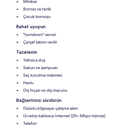
Minibar
Bornoz ve terlik
Çocuk bornozu
Rahat uyuyun
"turndown" servisi
Çarşaf takımı verilir
Tazelenin
Yalnızca duş
Sabun ve şampuan
Saç kurutma makinesi
Havlu
Diş fırçası ve diş macunu
Bağlantınızı sürdürün
Dizüstü bilgisayar çalışma alanı
Ücretsiz kablosuz İnternet (25+ Mbps hızında)
Telefon