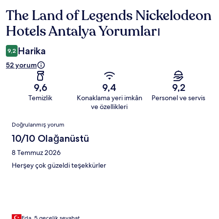
The Land of Legends Nickelodeon
Yorumlar
Hotels Antalya Yorumları
Harika
9,2
52 yorum
9,6
9,4
9,2
Temizlik
Konaklama yeri imkân
Personel ve servis
ve özellikleri
Yorumlar
Doğrulanmış yorum
10/10 Olağanüstü
8 Temmuz 2026
Herşey çok güzeldi teşekkürler
Eda, 5 gecelik seyahat