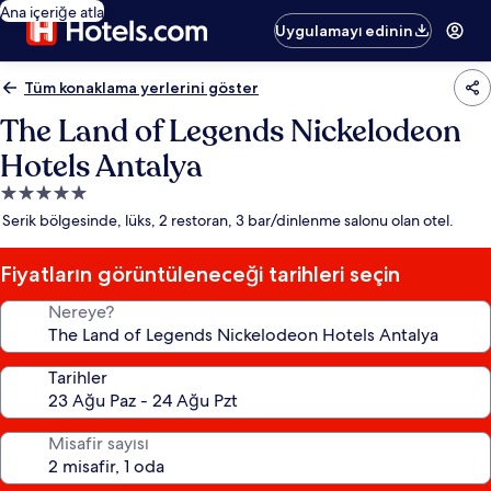
Ana içeriğe atla
Uygulamayı edinin
Tüm konaklama yerlerini göster
The Land of Legends Nickelodeon
Hotels Antalya
5.0
yıldızlı
Serik bölgesinde, lüks, 2 restoran, 3 bar/dinlenme salonu olan otel.
konaklama
yeri
Fiyatların görüntüleneceği tarihleri seçin
Nereye?
Tarihler
Misafir sayısı