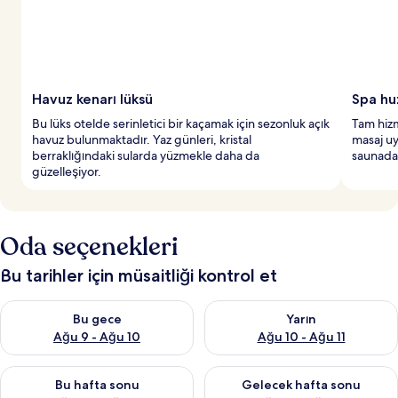
Havuz kenarı lüksü
Spa hu
Bu lüks otelde serinletici bir kaçamak için sezonluk açık
Tam hizm
havuz bulunmaktadır. Yaz günleri, kristal
masaj uy
berraklığındaki sularda yüzmekle daha da
saunada 
güzelleşiyor.
Oda seçenekleri
Bu tarihler için müsaitliği kontrol et
Bu gece için müsaitliği kontrol et Ağu 9 - Ağu 10
Yarın için müsaitliği kontrol et
Bu gece
Yarın
Ağu 9 - Ağu 10
Ağu 10 - Ağu 11
Bu hafta sonu için müsaitliği kontrol et Ağu 14 - Ağu 16
Önümüzdeki hafta sonu için mü
Bu hafta sonu
Gelecek hafta sonu