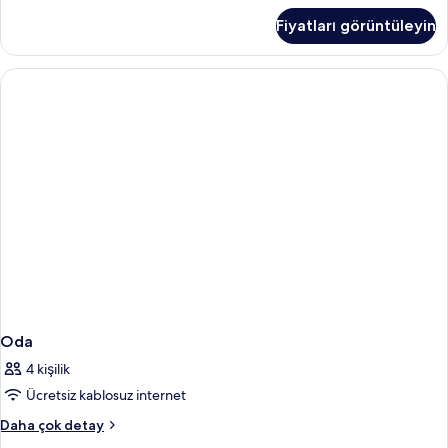
fotoğrafları
Room
Fiyatları görüntüleyin
With
görün
2
Kids
hakkında
daha
fazla
detay
Oda
4 kişilik
Ücretsiz kablosuz internet
Oda
Daha çok detay
hakkında