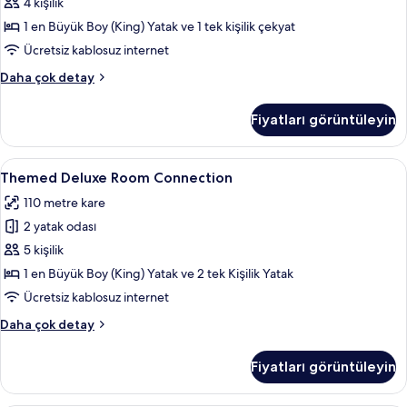
4 kişilik
için
tüm
1 en Büyük Boy (King) Yatak ve 1 tek kişilik çekyat
fotoğrafları
Ücretsiz kablosuz internet
görün
Themed
Daha çok detay
Deluxe
Suite
Fiyatları görüntüleyin
hakkında
daha
fazla
Themed
Minibar, odada kasa, dizüstü bilgisayar
12
detay
Themed Deluxe Room Connection
Deluxe
110 metre kare
Room
2 yatak odası
Connection
için
5 kişilik
tüm
1 en Büyük Boy (King) Yatak ve 2 tek Kişilik Yatak
fotoğrafları
Ücretsiz kablosuz internet
görün
Themed
Daha çok detay
Deluxe
Room
Fiyatları görüntüleyin
Connection
hakkında
daha