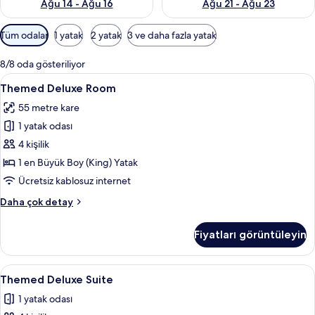
Ağu 14 - Ağu 16
Ağu 21 - Ağu 23
Odalar
Tüm odalar
1 yatak
2 yatak
3 ve daha fazla yatak
için
mevcut
8/8 oda gösteriliyor
filtreler
Themed
Minibar, odada kasa, dizüstü bilgisayar
18
Themed Deluxe Room
Deluxe
55 metre kare
Room
1 yatak odası
için
tüm
4 kişilik
fotoğrafları
1 en Büyük Boy (King) Yatak
görün
Ücretsiz kablosuz internet
Themed
Daha çok detay
Deluxe
Room
Fiyatları görüntüleyin
hakkında
daha
fazla
Themed
Minibar, odada kasa, dizüstü bilgisayar
14
detay
Themed Deluxe Suite
Deluxe
1 yatak odası
Suite