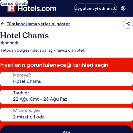
Ana içeriğe atla
Uygulamayı edinin
Tüm konaklama yerlerini göster
Hotel Chams
4.0
yıldızlı
Tetouan bölgesinde, spa, açık havuz olan otel.
konaklama
yeri
Fiyatların görüntüleneceği tarihleri seçin
Nereye?
Tarihler
Misafir sayısı
Ara