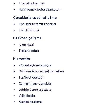
24 saat oda servisi
Hafif yemek büfesi/şarküteri
Çocuklarla seyahat etme
Çocuklar ücretsiz konaklar
Çocuk havuzu
Uzaktan çalışma
Iş merkezi
Toplantı odası
Hizmetler
24 saat açık resepsiyon
Danışma (concierge) hizmetleri
Tur/bilet desteği
Çamaşırhane olanakları
Lobide ücretsiz gazete
Valiz dolabı
Bisiklet kiralama