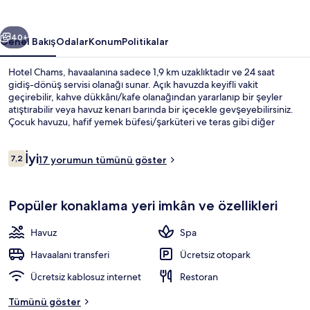
ceki
Sonraki
40+
Genel Bakış
Odalar
Konum
Politikalar
Hotel Chams, havaalanına sadece 1,9 km uzaklıktadır ve 24 saat
gidiş-dönüş servisi olanağı sunar. Açık havuzda keyifli vakit
geçirebilir, kahve dükkânı/kafe olanağından yararlanıp bir şeyler
atıştırabilir veya havuz kenarı barında bir içecekle gevşeyebilirsiniz.
Çocuk havuzu, hafif yemek büfesi/şarküteri ve teras gibi diğer
özellikler mevcuttur.
Yorumlar
İyi
7,2
17 yorumun tümünü göster
7,2/10
Konaklama yerinin ön cephesi - akşa
Popüler konaklama yeri imkân ve özellikleri
Havuz
Spa
Havaalanı transferi
Ücretsiz otopark
Ücretsiz kablosuz internet
Restoran
Tümünü göster