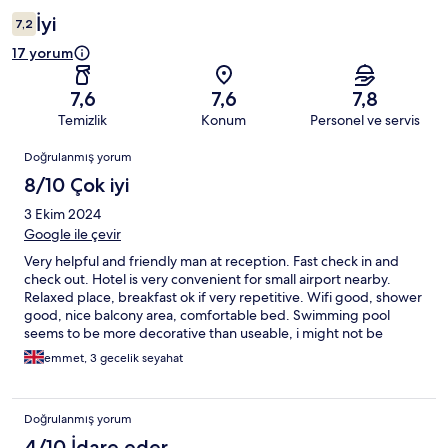
İyi
7,2
17 yorum
7,6
7,6
7,8
Temizlik
Konum
Personel ve servis
Yorumlar
Doğrulanmış yorum
8/10 Çok iyi
3 Ekim 2024
Google ile çevir
Very helpful and friendly man at reception. Fast check in and
check out. Hotel is very convenient for small airport nearby.
Relaxed place, breakfast ok if very repetitive. Wifi good, shower
good, nice balcony area, comfortable bed. Swimming pool
seems to be more decorative than useable, i might not be
correct here. Room a bit jaded and tired, light switches and
emmet, 3 gecelik seyahat
furniture needs some attention.
Doğrulanmış yorum
4/10 İdare eder