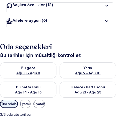
Başlıca özellikler
(12)
Ailelere uygun
(6)
Oda seçenekleri
Bu tarihler için müsaitliği kontrol et
Bu gece için müsaitliği kontrol et Ağu 8 - Ağu 9
Yarın için müsaitliği kontrol e
Bu gece
Yarın
Ağu 8 - Ağu 9
Ağu 9 - Ağu 10
Bu hafta sonu için müsaitliği kontrol et Ağu 14 - Ağu 16
Önümüzdeki hafta sonu için mü
Bu hafta sonu
Gelecek hafta sonu
Ağu 14 - Ağu 16
Ağu 21 - Ağu 23
Odalar
Tüm odalar
1 yatak
2 yatak
için
mevcut
3/3 oda gösteriliyor