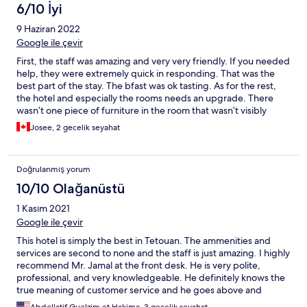
6/10 İyi
9 Haziran 2022
Google ile çevir
First, the staff was amazing and very very friendly. If you needed
help, they were extremely quick in responding. That was the
best part of the stay. The bfast was ok tasting. As for the rest,
the hotel and especially the rooms needs an upgrade. There
wasn’t one piece of furniture in the room that wasn’t visibly
distressed.
Josee, 2 gecelik seyahat
Doğrulanmış yorum
10/10 Olağanüstü
1 Kasım 2021
Google ile çevir
This hotel is simply the best in Tetouan. The ammenities and
services are second to none and the staff is just amazing. I highly
recommend Mr. Jamal at the front desk. He is very polite,
professional, and very knowledgeable. He definitely knows the
true meaning of customer service and he goes above and
beyond to make sure his clients are satisfied. Great job guys,