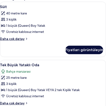
filtreler
Süit
Kaliteli yatak takımı, minibar, odada k
5
Süit
için
40 metre kare
tüm
3 kişilik
fotoğrafları
görün
1 büyük (Queen) Boy Yatak
Ücretsiz kablosuz internet
Süit
Daha çok detay
hakkında
daha
Fiyatları görüntüleyin
fazla
detay
Tek
Kaliteli yatak takımı, minibar, odada k
5
Tek Büyük Yataklı Oda
Büyük
Bahçe manzarası
Yataklı
25 metre kare
Oda
için
3 kişilik
tüm
1 büyük (Queen) Boy Yatak VEYA 2 tek Kişilik Yatak
fotoğrafları
Ücretsiz kablosuz internet
görün
Tek
Daha çok detay