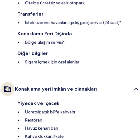
Otelde ücretsiz valesiz otopark
Transferler
İstek üzerine havaalanı gidiş geliş servisi (24 saat)*
Konaklama Yeri Dışında
Bölge ulaşım servisi*
Diğer bilgiler
Sigara içmek için özel alanlar
Konaklama yeri imkân ve olanakları
Yiyecek ve içecek
Ücretsiz açık büfe kahvaltı
Restoran
Havuz kenarı barı
Kahve dükkânı/kafe