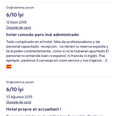
Doğrulanmış yorum
6/10 İyi
12 Ekim 2015
Google ile çevir
hotel comodo pero mal administrado.
Todo complicado en el hotel: falta de profesionalismo y de
personal capacitado. recepcion : no tienen tu reserva expedia y
te la piden constantemente, como si no le hubieran apuntado El
personal no entiende bien ni espanol, ni francés ni inglés. Poe
ejemplo, pedimos 3 cervezas en room service y nos trajeron...2
toallas para el cuarto de banho. la ley seca, no es problema : lo
sabemos, forma parte de la cultura local y es normal. pero que el
personal no entienda los idiomas no lo es. Llamada Wake Up . se
equivocaron ambos dias de una hora. Personal mal o no
Doğrulanmış yorum
capacitado, nada eficaz, lento, que no parece profesional.
Olores horrorosos a pescadoque parecen venir de una fàbrica
6/10 İyi
de conservas de sardina, o secadora de pescado, o incineraciòn
10 Ağustos 2015
de deshechos de las mismas. Muy desagradable. Prestaciones
Google ile çevir
MUY MEDIOCRES para el precio, nada barato. No
recomendarìa ese hotel. gracias por tomar nota.
Hotel propre et accueillant !