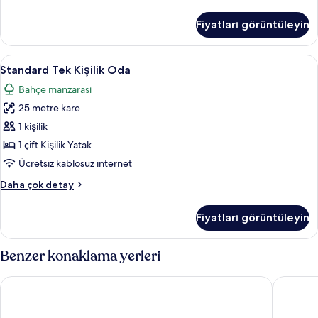
Büyük
Yataklı
Fiyatları görüntüleyin
Oda
hakkında
daha
Standard
Kaliteli yatak takımı, minibar, odada k
5
fazla
Standard Tek Kişilik Oda
Tek
detay
Bahçe manzarası
Kişilik
25 metre kare
Oda
için
1 kişilik
tüm
1 çift Kişilik Yatak
fotoğrafları
Ücretsiz kablosuz internet
görün
Standard
Daha çok detay
Tek
Kişilik
Fiyatları görüntüleyin
Oda
hakkında
daha
Benzer konaklama yerleri
fazla
detay
Hôtel al Mandari
Prestige