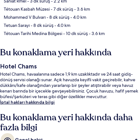
Saniat Rmel
- 3 dk sürüş
- 2.2 km
Tétouan Kasbah Müzesi
- 7 dk sürüş
- 3.6 km
Mohammed V Bulvarı
- 8 dk sürüş
- 4.0 km
Tetuan Sarayı
- 8 dk sürüş
- 4.0 km
Tétouan Tarihi Medina Bölgesi
- 10 dk sürüş
- 3.6 km
Bu konaklama yeri hakkında
Hotel Chams
Hotel Chams, havaalanına sadece 1,9 km uzaklıktadır ve 24 saat gidiş-
dönüş servisi olanağı sunar. Açık havuzda keyifli vakit geçirebilir, kahve
dükkânı/kafe olanağından yararlanıp bir şeyler atıştırabilir veya havuz
kenarı barında bir içecekle gevşeyebilirsiniz. Çocuk havuzu, hafif yemek
büfesi/şarküteri ve teras gibi diğer özellikler mevcuttur.
İptal hakları hakkında bilgi
Bu konaklama yeri hakkında daha
fazla bilgi
Genel bakış