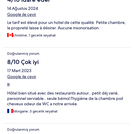
14 Ağustos 2024
Google ile çevir
Le tarif est élevé pour un hotel de cette qualité. Petite chambre,
la propreté laisse à désirer. Aucune insonorisation.
christine, 1 gecelik seyahat
Doğrulanmış yorum
8/10 Çok iyi
17 Mart 2023
Google ile çevir
!!
Hôtel bien situé avec des restaurants autour.. petit déj varié,
personnel serviable.. seule bémol l'hygiène de la chambre poil
cheveux odeur de WC a notre arrivée.
Morgane, 3 gecelik seyahat
Doğrulanmış yorum