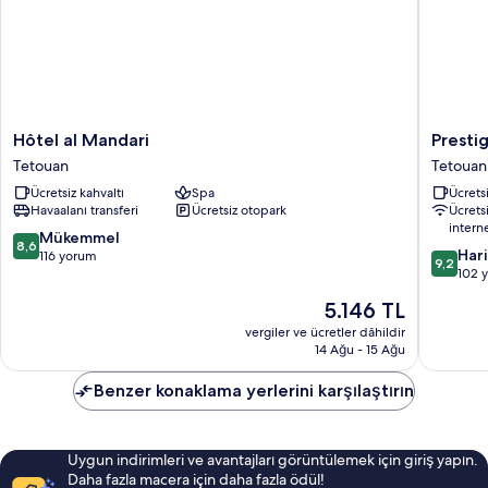
Hôtel
Prestige
Hôtel al Mandari
Presti
al
Hotel
Tetouan
Tetouan
Mandari
Tetouan
Ücretsiz kahvaltı
Spa
Ücretsi
Tetouan
Havaalanı transferi
Ücretsiz otopark
Ücrets
intern
10
Mükemmel
8,6
10
Har
üzerinden
116 yorum
9,2
üzerind
102 
8.6,
9.2,
Mükemmel,
Güncel
5.146 TL
Harika,
116
fiyat:
102
vergiler ve ücretler dâhildir
yorum
5.146 TL
14 Ağu - 15 Ağu
yorum
Benzer konaklama yerlerini karşılaştırın
Uygun indirimleri ve avantajları görüntülemek için giriş yapın.
Daha fazla macera için daha fazla ödül!