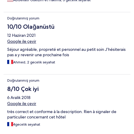
Abdellatif Guelzim et Hakima, 3 gecelik seyahat
keep up the great work!
Doğrulanmış yorum
10/10 Olağanüstü
12 Haziran 2021
Google ile çevir
Séjour agréable, propreté et personnel au petit soin J’hésiterais
pas a y revenir une prochaine fois
Ahmed, 2 gecelik seyahat
Doğrulanmış yorum
8/10 Çok iyi
6 Aralık 2018
Google ile çevir
très correct et conforme à la description. Rien à signaler de
particulier concernant cet hôtel
4gecelik seyahat