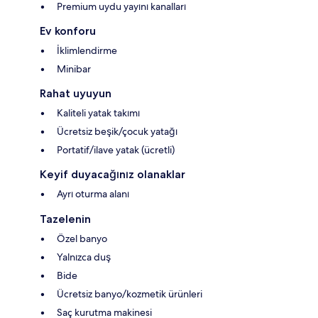
Premium uydu yayını kanalları
Ev konforu
İklimlendirme
Minibar
Rahat uyuyun
Kaliteli yatak takımı
Ücretsiz beşik/çocuk yatağı
Portatif/ilave yatak (ücretli)
Keyif duyacağınız olanaklar
Ayrı oturma alanı
Tazelenin
Özel banyo
Yalnızca duş
Bide
Ücretsiz banyo/kozmetik ürünleri
Saç kurutma makinesi