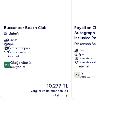
Buccaneer
Royalton
Buccaneer Beach Club
Royalton CHIC Antig
Beach
CHIC
Autograph Collection
St. John's
Club
Antigua,
Inclusive Resort – Ad
Havuz
St.
An
Dickenson Bay
Spa
John's
Autograph
Ücretsiz otopark
Collection
Havuz
Ücretsiz kablosuz
All-
Spa
internet
Ücretsiz otopark
Inclusive
10
Olağanüstü
Ücretsiz kablosuz
Resort
9,4
internet
üzerinden
539 yorum
–
9.4,
10
Adults
İyi
7,8
Olağanüstü,
üzerinden
Only
833 yorum
539
7.8,
Dickenson
Güncel
10.277 TL
yorum
İyi,
Bay
fiyat:
833
vergiler ve ücretler dâhildir
vergiler v
10.277 TL
2 Eyl - 3 Eyl
yorum