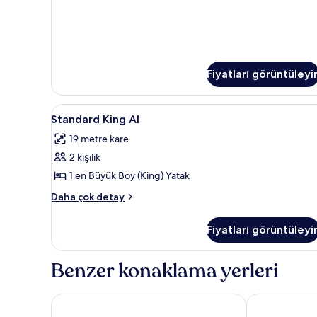
daha
fazla
detay
Fiyatları görüntüleyi
Standard
Güneşlik/perde, ütü/ütü masası
2
Standard King AI
King
19 metre kare
AI
2 kişilik
için
tüm
1 en Büyük Boy (King) Yatak
fotoğrafları
Standard
Daha çok detay
görün
King
AI
Fiyatları görüntüleyi
hakkında
daha
fazla
Benzer konaklama yerleri
detay
Ocean Point Beach Resort & Spa - Adults Only
Antigua Villa