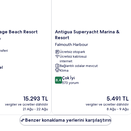
Antigua
lage Beach Resort
Antigua Superyacht Marina &
Superyacht
Resort
y
Marina
Falmouth Harbour
&
nsferi
Resort
Ücretsiz otopark
Ücretsiz kablosuz
Falmouth
internet
Harbour
Bağlantılı odalar mevcut
el
Klima
10
Çok İyi
8,4
üzerinden
573 yorum
8.4,
Çok
Güncel
Güncel
15.293 TL
5.491 TL
İyi,
fiyat:
fiyat:
573
vergiler ve ücretler dâhildir
vergiler ve ücretler dâhildir
15.293 TL
5.491 TL
yorum
21 Ağu - 22 Ağu
8 Ağu - 9 Ağu
Benzer konaklama yerlerini karşılaştırın