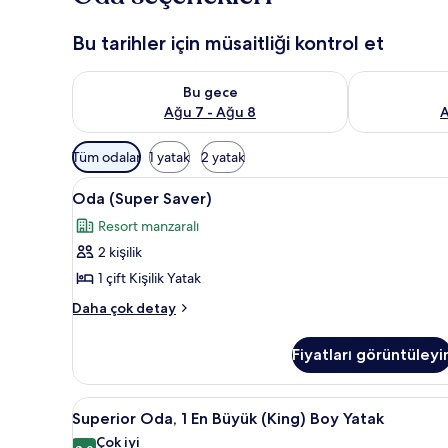
Bu tarihler için müsaitliği kontrol et
Bu gece için müsaitliği kontrol et Ağu 7 - Ağu 8
Yarın için müs
Bu gece
Ağu 7 - Ağu 8
A
Odalar
Tüm odalar
1 yatak
2 yatak
için
Oda
Oda (Super Saver) | Güneşlik/p
mevcut
4
Oda (Super Saver)
(Super
filtreler
Resort manzaralı
Saver)
2 kişilik
için
tüm
1 çift Kişilik Yatak
fotoğrafları
Oda
Daha çok detay
görün
(Super
Saver)
Fiyatları görüntüleyi
hakkında
daha
fazla
Superior
Superior Oda, 1 En Büyük (King
7
detay
Superior Oda, 1 En Büyük (King) Boy Yatak
Oda,
Çok iyi