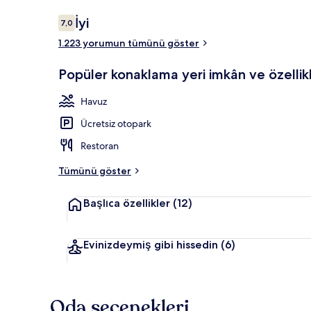
Yorumlar
İyi
7,0
7,0/10
1.223 yorumun tümünü göster
2 açık yüzme 
Popüler konaklama yeri imkân ve özellikl
Havuz
Ücretsiz otopark
Restoran
Tümünü göster
Başlıca özellikler
(12)
Evinizdeymiş gibi hissedin
(6)
Oda seçenekleri