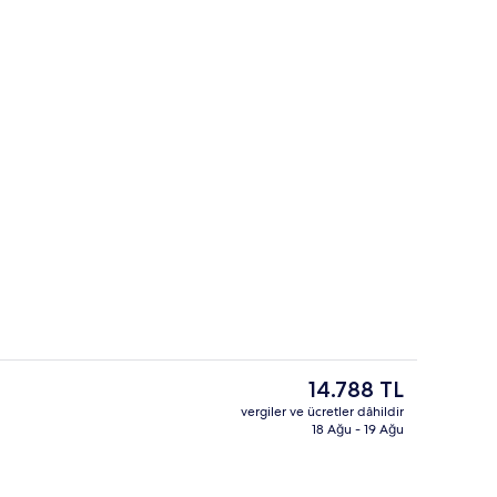
erinden manzara
Açık hava düğün alanı
Şu
14.788 TL
anki
vergiler ve ücretler dâhildir
fiyat
18 Ağu - 19 Ağu
 kum, şezlong, plaj şemsiyesi
3 bar/dinlenme salonu, havuz barı, ha
14.788 TL