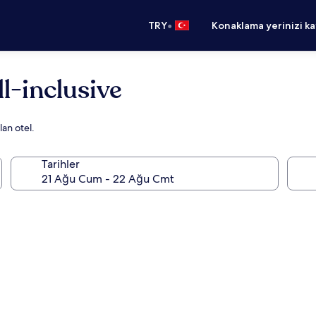
•
TRY
Konaklama yerinizi k
ll-inclusive
lan otel.
Tarihler