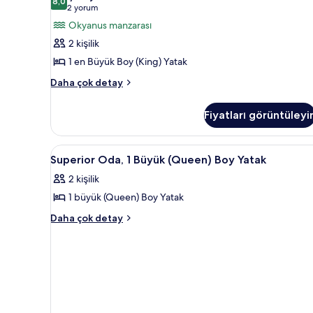
1
8,0
8,0 / 10
(2
2 yorum
En
yorum)
Okyanus manzarası
Büyük
2 kişilik
(King)
1 en Büyük Boy (King) Yatak
Boy
Superior
Yatak
Daha çok detay
Oda,
için
1
tüm
Fiyatları görüntüleyi
En
fotoğrafları
Büyük
(King)
görün
Superior
Superior Oda, 1 Büyük (Queen) 
5
Boy
Superior Oda, 1 Büyük (Queen) Boy Yatak
Oda,
Yatak
2 kişilik
hakkında
1
daha
1 büyük (Queen) Boy Yatak
Büyük
fazla
(Queen)
Superior
Daha çok detay
detay
Oda,
Boy
1
Yatak
Büyük
için
(Queen)
tüm
Boy
Yatak
fotoğrafları
hakkında
görün