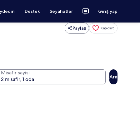
aydedin
Destek
Seyahatler
Giriş yap
Paylaş
Kaydet
Misafir sayısı
Ara