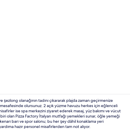
Konaklama y
l ve şezlong olanağının tadını çıkararak plajda zaman geçirmenize
e mesafesinde olursunuz. 2 açık yüzme havuzu herkes için eğlenceli
isafirler ise spa merkezini ziyaret ederek masaj, yüz bakımı ve vücut
Plajda, beyaz
n biri olan Pizza Factory İtalyan mutfağı yemekleri sunar, öğle yemeği
kenarı barı ve spor salonu; bu her şey dâhil konaklama yeri
 yardıma hazır personel misafirlerden tam not alıyor.