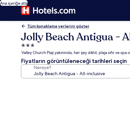
Ana içeriğe atla
Tüm konaklama yerlerini göster
Jolly Beach Antigua - A
3.0
yıldızlı
Valley Church Plajı yakınında, her şey dâhil, plaja sıfır ve spa o
konaklama
Fiyatların görüntüleneceği tarihleri seçin
yeri
Nereye?
Jolly
Beach
Antigua
-
All-
inclusive