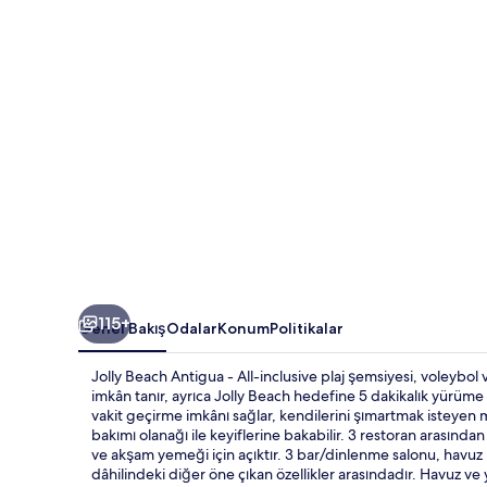
için
fotoğraf
galerisi
115+
Genel Bakış
Odalar
Konum
Politikalar
Jolly Beach Antigua - All-inclusive plaj şemsiyesi, voleybo
imkân tanır, ayrıca Jolly Beach hedefine 5 dakikalık yürüm
vakit geçirme imkânı sağlar, kendilerini şımartmak isteyen m
bakımı olanağı ile keyiflerine bakabilir. 3 restoran arasında
ve akşam yemeği için açıktır. 3 bar/dinlenme salonu, havuz 
dâhilindeki diğer öne çıkan özellikler arasındadır. Havuz ve