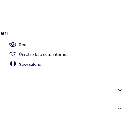
havuzu, havuz şemsiyeleri, şezlonglar
eri
Spa
Ücretsiz kablosuz internet
Spor salonu