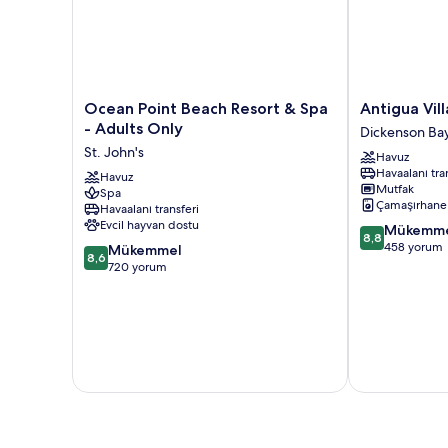
Ocean
Antigua
Ocean Point Beach Resort & Spa
Antigua Vil
Point
Village
- Adults Only
Dickenson Ba
Beach
Beach
St. John's
Havuz
Resort
Resort
Havaalanı tra
&
Havuz
Dickenson
Mutfak
Spa
Spa
Bay
Çamaşırhane
Havaalanı transferi
-
Evcil hayvan dostu
10
Mükemm
Adults
8,8
üzerinden
458 yorum
10
Only
Mükemmel
8,6
8.8,
üzerinden
St.
720 yorum
Mükemmel,
8.6,
John's
458
Mükemmel,
yorum
720
yorum