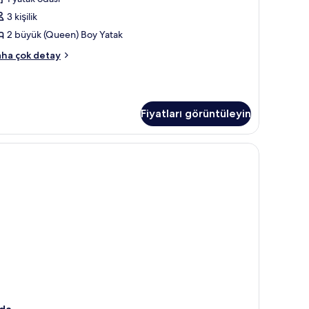
ha
zla
3 kişilik
üyük
tay
Queen)
2 büyük (Queen) Boy Yatak
oy
andard
ha çok detay
atak
a,
in
yük
üm
ueen)
otoğrafları
Fiyatları görüntüleyin
oy
örün
tak
kkında
ha
zla
tay