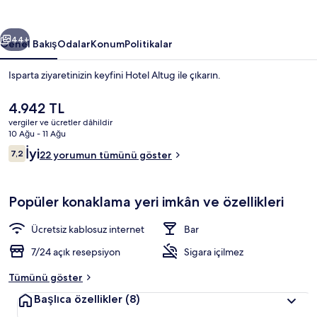
ceki
Sonraki
44+
Genel Bakış
Odalar
Konum
Politikalar
Isparta ziyaretinizin keyfini Hotel Altug ile çıkarın.
Şu
4.942 TL
anki
vergiler ve ücretler dâhildir
fiyat
10 Ağu - 11 Ağu
4.942 TL
Yorumlar
İyi
7,2
22 yorumun tümünü göster
7,2/10
Masa, ücretsiz kablosuz İnternet, çarşa
Popüler konaklama yeri imkân ve özellikleri
Ücretsiz kablosuz internet
Bar
7/24 açık resepsiyon
Sigara içilmez
Tümünü göster
Başlıca özellikler
(8)