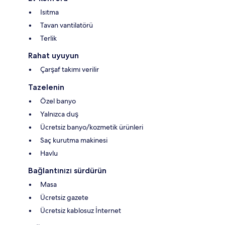
Isıtma
Tavan vantilatörü
Terlik
Rahat uyuyun
Çarşaf takımı verilir
Tazelenin
Özel banyo
Yalnızca duş
Ücretsiz banyo/kozmetik ürünleri
Saç kurutma makinesi
Havlu
Bağlantınızı sürdürün
Masa
Ücretsiz gazete
Ücretsiz kablosuz İnternet