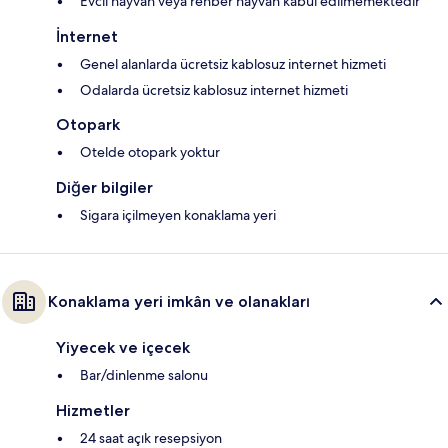
Evcil hayvan veya rehber hayvan kabul edilmemektedir
İnternet
Genel alanlarda ücretsiz kablosuz internet hizmeti
Odalarda ücretsiz kablosuz internet hizmeti
Otopark
Otelde otopark yoktur
Diğer bilgiler
Sigara içilmeyen konaklama yeri
Konaklama yeri imkân ve olanakları
Yiyecek ve içecek
Bar/dinlenme salonu
Hizmetler
24 saat açık resepsiyon