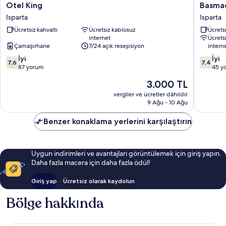
Otel
Basmaci
Otel King
Basmac
King
Hotel
Isparta
Isparta
Isparta
-
Ücretsiz kahvaltı
Ücretsiz kablosuz
Ücretsi
Special
internet
Ücrets
Class
Çamaşırhane
7/24 açık resepsiyon
intern
Isparta
10
10
İyi
İyi
7,6
7,4
üzerinden
üzerind
87 yorum
45 y
7.6,
7.4,
Güncel
3.000 TL
İyi,
İyi,
fiyat:
87
45
vergiler ve ücretler dâhildir
3.000 TL
9 Ağu - 10 Ağu
yorum
yorum
Benzer konaklama yerlerini karşılaştırın
Uygun indirimleri ve avantajları görüntülemek için giriş yapın.
Daha fazla macera için daha fazla ödül!
Giriş yap
Ücretsiz olarak kaydolun
Bölge hakkında