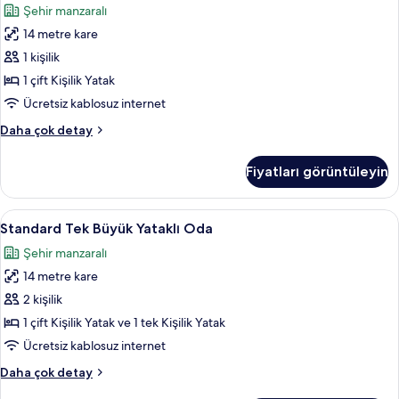
Şehir manzaralı
Kişilik
14 metre kare
Oda
için
1 kişilik
tüm
1 çift Kişilik Yatak
fotoğrafları
Ücretsiz kablosuz internet
görün
Standard
Daha çok detay
Tek
Kişilik
Fiyatları görüntüleyin
Oda
hakkında
daha
Standard
Masa, ücretsiz kablosuz İnternet, çarşa
8
fazla
Standard Tek Büyük Yataklı Oda
Tek
detay
Şehir manzaralı
Büyük
14 metre kare
Yataklı
Oda
2 kişilik
için
1 çift Kişilik Yatak ve 1 tek Kişilik Yatak
tüm
Ücretsiz kablosuz internet
fotoğrafları
Standard
Daha çok detay
görün
Tek