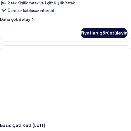
tüm
2 tek Kişilik Yatak ve 1 çift Kişilik Yatak
fotoğrafları
Ücretsiz kablosuz internet
görün
Standard
Daha çok detay
Dört
Kişilik
Fiyatları görüntüleyin
Oda
hakkında
daha
fazla
detay
Basic Çatı Katı (Loft)