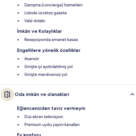
Danışma (concierge) hizmetleri
Lobide ücretsiz gazete
Valiz dolabı
İmkân ve Kolaylıklar
Resepsiyonda emanet kasası
Engellilere yönelik özellikler
Asansör
Girişte iyi aydınlatılmış yol
Girişte merdivensiz yol
Oda imkân ve olanakları
Eğlencenizden taviz vermeyin
Düz ekran televizyon
Premium uydu yayını kanalları
Ev konforu