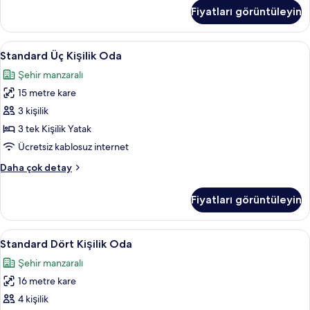
Büyük
Fiyatları görüntüleyin
Yataklı
Oda
hakkında
Standard
Standard Üç Kişilik Oda | Masa, ücretsi
6
daha
Standard Üç Kişilik Oda
Üç
fazla
Şehir manzaralı
detay
Kişilik
15 metre kare
Oda
için
3 kişilik
tüm
3 tek Kişilik Yatak
fotoğrafları
Ücretsiz kablosuz internet
görün
Standard
Daha çok detay
Üç
Kişilik
Fiyatları görüntüleyin
Oda
hakkında
daha
Standard
Standard Dört Kişilik Oda | Masa, ücret
6
fazla
Standard Dört Kişilik Oda
Dört
detay
Şehir manzaralı
Kişilik
16 metre kare
Oda
için
4 kişilik