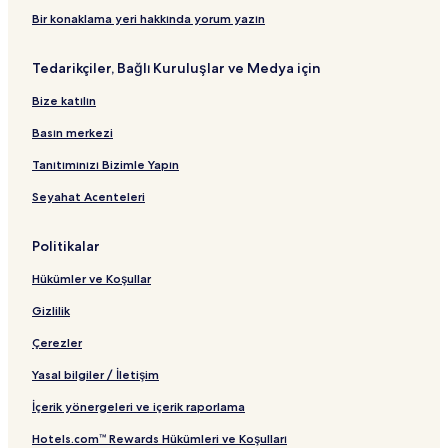
a
n
Bir konaklama yeri hakkında yorum yazın
t
ı
Tedarikçiler, Bağlı Kuruluşlar ve Medya için
Bize katılın
Basın merkezi
Tanıtımınızı Bizimle Yapın
Seyahat Acenteleri
Politikalar
Hükümler ve Koşullar
Gizlilik
Çerezler
Yasal bilgiler / İletişim
İçerik yönergeleri ve içerik raporlama
Hotels.com™ Rewards Hükümleri ve Koşulları