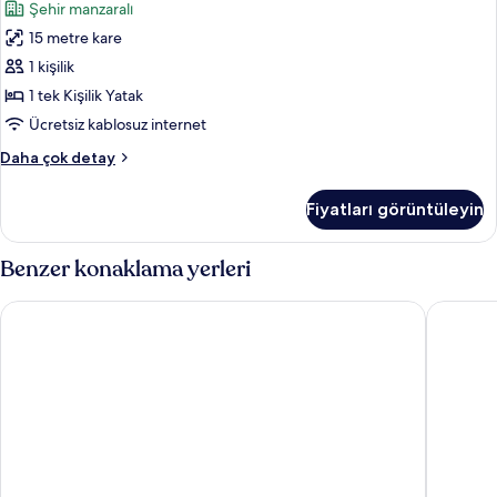
Şehir manzaralı
15 metre kare
1 kişilik
1 tek Kişilik Yatak
Ücretsiz kablosuz internet
Basic
Daha çok detay
Çatı
Katı
Fiyatları görüntüleyin
(Loft)
hakkında
daha
Benzer konaklama yerleri
fazla
detay
Otel King
Basmacio