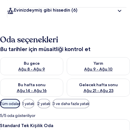
Evinizdeymiş gibi hissedin
(6)
Oda seçenekleri
Bu tarihler için müsaitliği kontrol et
Bu gece için müsaitliği kontrol et Ağu 8 - Ağu 9
Yarın için müsaitliği kontrol e
Bu gece
Yarın
Ağu 8 - Ağu 9
Ağu 9 - Ağu 10
Bu hafta sonu için müsaitliği kontrol et Ağu 14 - Ağu 16
Önümüzdeki hafta sonu için mü
Bu hafta sonu
Gelecek hafta sonu
Ağu 14 - Ağu 16
Ağu 21 - Ağu 23
Odalar
Tüm odalar
1 yatak
2 yatak
3 ve daha fazla yatak
için
mevcut
5/5 oda gösteriliyor
filtreler
Standard
Standard Tek Kişilik Oda | Masa, ücrets
9
Standard Tek Kişilik Oda
Tek