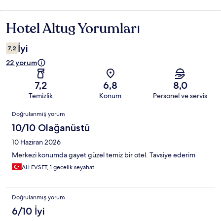
Hotel Altug Yorumları
Yorumlar
İyi
7,2
22 yorum
7,2
6,8
8,0
Temizlik
Konum
Personel ve servis
Yorumlar
Doğrulanmış yorum
10/10 Olağanüstü
10 Haziran 2026
Merkezi konumda gayet güzel temiz bir otel. Tavsiye ederim
ALİ EVSET, 1 gecelik seyahat
Doğrulanmış yorum
6/10 İyi