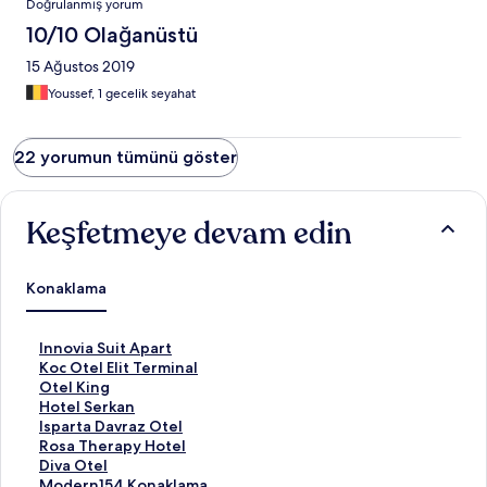
Doğrulanmış yorum
10/10 Olağanüstü
15 Ağustos 2019
Youssef, 1 gecelik seyahat
22 yorumun tümünü göster
Keşfetmeye devam edin
Konaklama
I
Innovia Suit Apart
n
K
Koc Otel Elit Terminal
n
o
O
Otel King
o
c
t
H
Hotel Serkan
v
O
e
o
I
Isparta Davraz Otel
i
t
l
t
s
R
Rosa Therapy Hotel
a
e
K
e
p
o
D
Diva Otel
S
l
i
l
a
s
i
M
Modern154 Konaklama