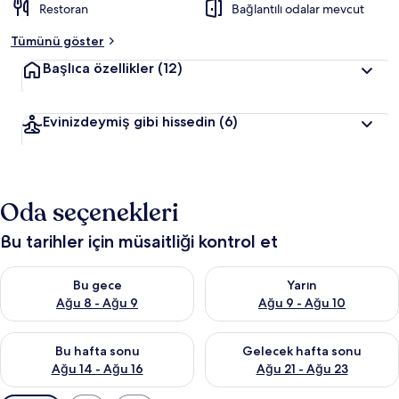
Restoran
Bağlantılı odalar mevcut
Tümünü göster
Başlıca özellikler
(12)
Evinizdeymiş gibi hissedin
(6)
Oda seçenekleri
Bu tarihler için müsaitliği kontrol et
Bu gece için müsaitliği kontrol et Ağu 8 - Ağu 9
Yarın için müsaitliği kontrol e
Bu gece
Yarın
Ağu 8 - Ağu 9
Ağu 9 - Ağu 10
Bu hafta sonu için müsaitliği kontrol et Ağu 14 - Ağu 16
Önümüzdeki hafta sonu için mü
Bu hafta sonu
Gelecek hafta sonu
Ağu 14 - Ağu 16
Ağu 21 - Ağu 23