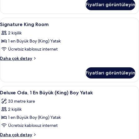
2
fotoğrafları
Fiyatları görüntüleyin
Queen
görün
Beds
hakkında
Signature
Kaliteli yatak takımı, odada kasa, masa
6
daha
Signature King Room
King
fazla
2 kişilik
detay
Room
1 en Büyük Boy (King) Yatak
için
tüm
Ücretsiz kablosuz internet
fotoğrafları
Signature
Daha çok detay
görün
King
Room
Fiyatları görüntüleyin
hakkında
daha
fazla
Deluxe
Deluxe Oda, 1 En Büyük (King) Boy Yata
7
detay
Deluxe Oda, 1 En Büyük (King) Boy Yatak
Oda,
33 metre kare
1
2 kişilik
En
Büyük
1 en Büyük Boy (King) Yatak
(King)
Ücretsiz kablosuz internet
Boy
Deluxe
Daha çok detay