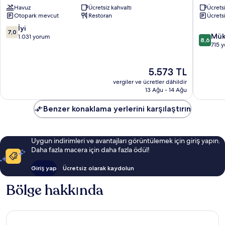
Havuz
Ücretsiz kahvaltı
Ücretsi
Wyndham
Montrea
Otopark mevcut
Restoran
Ücrets
Montreal
Midtow
Côte-
Côte-
10
İyi
7,0
10
des-
des-
Mük
üzerinden
1.031 yorum
8,6
üzerind
Neiges
Neiges
715 
7.0,
8.6,
—
—
İyi,
Mükemm
Notre-
Notre-
1.031
Güncel
5.573 TL
715
Dame-
Dame-
yorum
fiyat:
yorum
de-
de-
vergiler ve ücretler dâhildir
5.573 TL
Grâce
13 Ağu - 14 Ağu
Grâce
Benzer konaklama yerlerini karşılaştırın
Uygun indirimleri ve avantajları görüntülemek için giriş yapın.
Daha fazla macera için daha fazla ödül!
Giriş yap
Ücretsiz olarak kaydolun
Bölge hakkında