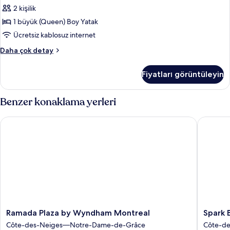
detay
(Queen)
2 kişilik
Boy
1 büyük (Queen) Boy Yatak
Yatak
Ücretsiz kablosuz internet
için
Standard
Daha çok detay
tüm
Oda,
fotoğrafları
1
Fiyatları görüntüleyin
Büyük
görün
(Queen)
Boy
Benzer konaklama yerleri
Yatak
hakkında
Ramada Plaza by Wyndham Montreal
Spark By
daha
fazla
detay
Ramada
Spark
Ramada Plaza by Wyndham Montreal
Spark 
Plaza
By
Côte-des-Neiges—Notre-Dame-de-Grâce
Côte-d
by
Hilton