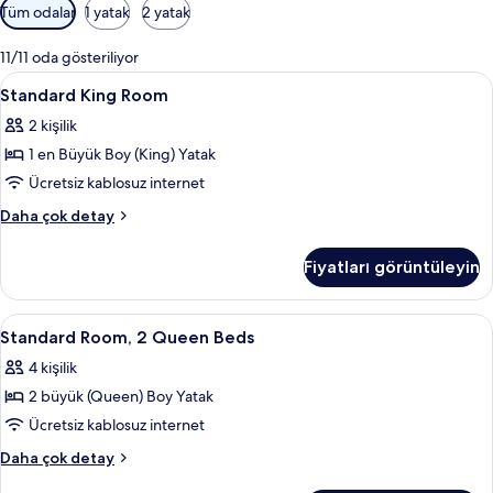
Odalar
Tüm odalar
1 yatak
2 yatak
için
mevcut
11/11 oda gösteriliyor
filtreler
Standard
Kaliteli yatak takımı, odada kasa, masa
6
Standard King Room
King
2 kişilik
Room
1 en Büyük Boy (King) Yatak
için
tüm
Ücretsiz kablosuz internet
fotoğrafları
Standard
Daha çok detay
görün
King
Room
Fiyatları görüntüleyin
hakkında
daha
fazla
Standard
Kaliteli yatak takımı, odada kasa, masa
4
detay
Standard Room, 2 Queen Beds
Room,
4 kişilik
2
2 büyük (Queen) Boy Yatak
Queen
Beds
Ücretsiz kablosuz internet
için
Standard
Daha çok detay
tüm
Room,