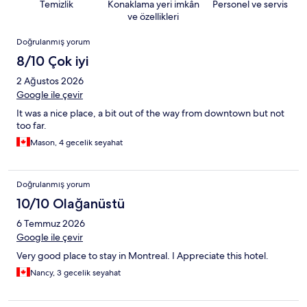
Temizlik
Konaklama yeri imkân
Personel ve servis
ve özellikleri
Yorumlar
Doğrulanmış yorum
8/10 Çok iyi
2 Ağustos 2026
Google ile çevir
It was a nice place, a bit out of the way from downtown but not
too far.
Mason, 4 gecelik seyahat
Doğrulanmış yorum
10/10 Olağanüstü
6 Temmuz 2026
Google ile çevir
Very good place to stay in Montreal. I Appreciate this hotel.
Nancy, 3 gecelik seyahat