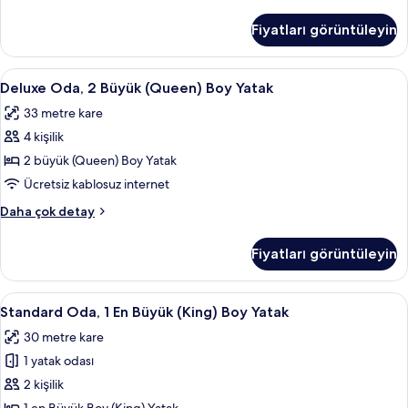
Yatak
Oda,
için
1
Fiyatları görüntüleyin
En
tüm
Büyük
fotoğrafları
(King)
Deluxe
Deluxe Oda, 2 Büyük (Queen) Boy Yatak
görün
5
Boy
Deluxe Oda, 2 Büyük (Queen) Boy Yatak
Oda,
Yatak
33 metre kare
hakkında
2
daha
4 kişilik
Büyük
fazla
(Queen)
2 büyük (Queen) Boy Yatak
detay
Boy
Ücretsiz kablosuz internet
Yatak
Deluxe
Daha çok detay
için
Oda,
tüm
2
Fiyatları görüntüleyin
Büyük
fotoğrafları
(Queen)
görün
Boy
Standard
Standard Oda, 1 En Büyük (King) Boy Ya
4
Yatak
Standard Oda, 1 En Büyük (King) Boy Yatak
Oda,
hakkında
30 metre kare
daha
1
fazla
1 yatak odası
En
detay
Büyük
2 kişilik
(King)