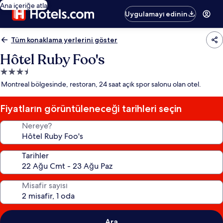
Ana içeriğe atla
Uygulamayı edinin
Tüm konaklama yerlerini göster
Hôtel Ruby Foo's
3.5
yıldızlı
Montreal bölgesinde, restoran, 24 saat açık spor salonu olan otel.
konaklama
yeri
Fiyatların görüntüleneceği tarihleri seçin
Nereye?
Tarihler
Misafir sayısı
Ara