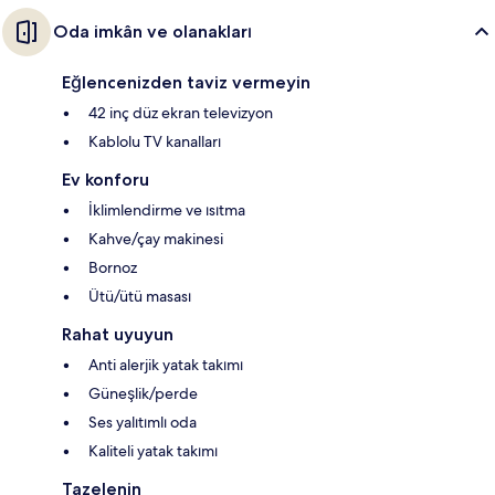
Oda imkân ve olanakları
Eğlencenizden taviz vermeyin
42 inç düz ekran televizyon
Kablolu TV kanalları
Ev konforu
İklimlendirme ve ısıtma
Kahve/çay makinesi
Bornoz
Ütü/ütü masası
Rahat uyuyun
Anti alerjik yatak takımı
Güneşlik/perde
Ses yalıtımlı oda
Kaliteli yatak takımı
Tazelenin