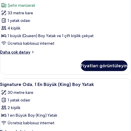
Oda,
hakkında
Şehir manzaralı
daha
Küçük
fazla
33 metre kare
Mutfak
detay
için
1 yatak odası
tüm
4 kişilik
fotoğrafları
1 büyük (Queen) Boy Yatak ve 1 çift kişilik çekyat
görün
Ücretsiz kablosuz internet
Standard
Daha çok detay
Oda,
Küçük
Fiyatları görüntüleyin
Mutfak
hakkında
daha
Signature
Signature Oda, 1 En Büyük (King) Boy Y
7
fazla
Signature Oda, 1 En Büyük (King) Boy Yatak
Oda,
detay
30 metre kare
1
1 yatak odası
En
Büyük
2 kişilik
(King)
1 en Büyük Boy (King) Yatak
Boy
Ücretsiz kablosuz internet
Yatak