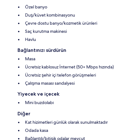
Özel banyo
Duş/küvet kombinasyonu
Çevre dostu banyo/kozmetik ürünleri
Saç kurutma makinesi
Havlu
Bağlantınızı sürdürün
Masa
Ücretsiz kablosuz İnternet (50+ Mbps hızında)
Ücretsiz şehir içi telefon görüşmeleri
Çalışma masası sandalyesi
Yiyecek ve içecek
Mini buzdolabı
Diğer
Kat hizimetleri günlük olarak sunulmaktadır
Odada kasa
Bağlantılı/bitişik odalar mevcut