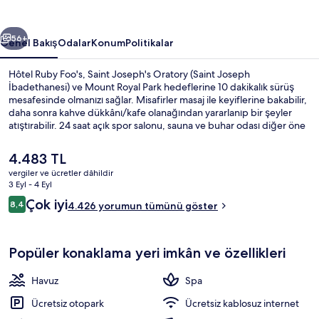
ceki
Sonraki
56+
Genel Bakış
Odalar
Konum
Politikalar
Hôtel Ruby Foo's, Saint Joseph's Oratory (Saint Joseph
İbadethanesi) ve Mount Royal Park hedeflerine 10 dakikalık sürüş
mesafesinde olmanızı sağlar. Misafirler masaj ile keyiflerine bakabilir,
daha sonra kahve dükkânı/kafe olanağından yararlanıp bir şeyler
atıştırabilir. 24 saat açık spor salonu, sauna ve buhar odası diğer öne
çıkan özellikler arasındadır. Misafirler konaklama yerinin toplu taşıma
araçlarına kısa yürüme mesafesinde olmasını seviyor: Namur
Şu
4.483 TL
İstasyonu 5 dakika ve De la Savane İstasyonu 9 dakika mesafede.
anki
vergiler ve ücretler dâhildir
fiyat
3 Eyl - 4 Eyl
Signature Oda, 2 Büyük (Queen) Boy Ya
4.483 TL
Yorumlar
Çok iyi
8,4
4.426 yorumun tümünü göster
8,4/10
Popüler konaklama yeri imkân ve özellikleri
Havuz
Spa
Ücretsiz otopark
Ücretsiz kablosuz internet