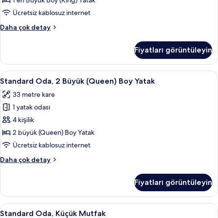
1 en Büyük Boy (King) Yatak
Boy
Ücretsiz kablosuz internet
Yatak
Standard
Daha çok detay
için
Oda,
tüm
1
Fiyatları görüntüleyin
En
fotoğrafları
Büyük
görün
(King)
Standard
Standard Oda, 2 Büyük (Queen) Boy Yat
4
Boy
Standard Oda, 2 Büyük (Queen) Boy Yatak
Oda,
Yatak
33 metre kare
hakkında
2
daha
1 yatak odası
Büyük
fazla
(Queen)
4 kişilik
detay
Boy
2 büyük (Queen) Boy Yatak
Yatak
Ücretsiz kablosuz internet
için
Standard
Daha çok detay
tüm
Oda,
fotoğrafları
2
Fiyatları görüntüleyin
Büyük
görün
(Queen)
Boy
Standard
Standard Oda, Küçük Mutfak | Özel kü
4
Yatak
Standard Oda, Küçük Mutfak