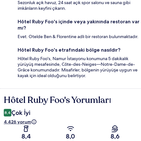
Sezonluk açık havuz, 24 saat açık spor salonu ve sauna gibi
imkânların keyfini çıkarın.
Hôtel Ruby Foo's içinde veya yakınında restoran var
mı?
Evet. Otelde Ben & Florentine adlı bir restoran bulunmaktadır.
Hôtel Ruby Foo's etrafındaki bölge nasıldır?
Hôtel Ruby Foo's, Namur İstasyonu konumuna 5 dakikalık
yürüyüş mesafesinde, Côte-des-Neiges—Notre-Dame-de-
Grâce konumundadır. Misafirler, bölgenin yürüyüşe uygun ve
kayak için ideal olduğunu belirtiyor.
Hôtel Ruby Foo's Yorumları
Yorumlar
Çok İyi
8,4
4.426 yorum
8,4
8,0
8,6