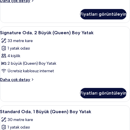
Signature
Daha çok detay
için
Oda,
tüm
1
Fiyatları görüntüleyin
En
fotoğrafları
Büyük
görün
(King)
Signature
Signature Oda, 2 Büyük (Queen) Boy Ya
4
Boy
Signature Oda, 2 Büyük (Queen) Boy Yatak
Oda,
Yatak
33 metre kare
hakkında
2
daha
1 yatak odası
Büyük
fazla
(Queen)
4 kişilik
detay
Boy
2 büyük (Queen) Boy Yatak
Yatak
Ücretsiz kablosuz internet
için
Signature
Daha çok detay
tüm
Oda,
fotoğrafları
2
Fiyatları görüntüleyin
Büyük
görün
(Queen)
Boy
Standard
Standard Oda, 1 Büyük (Queen) Boy Yat
4
Yatak
Standard Oda, 1 Büyük (Queen) Boy Yatak
Oda,
hakkında
30 metre kare
daha
1
fazla
1 yatak odası
Büyük