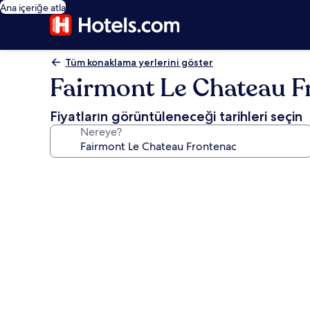
Ana içeriğe atla
Tüm konaklama yerlerini göster
Fairmont Le Chateau F
Fiyatların görüntüleneceği tarihleri seçin
Nereye?
Fairmont
Le
Chateau
Frontenac
için
fotoğraf
galerisi