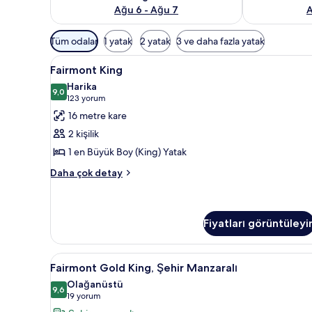
Ağu 6 - Ağu 7
A
Odalar
Tüm odalar
1 yatak
2 yatak
3 ve daha fazla yatak
için
Fairmont
Kaliteli yatak takımı, kuştüyü 
mevcut
5
Fairmont King
King
filtreler
Harika
için
9,0
9,0 / 10
(123
123 yorum
tüm
yorum)
16 metre kare
fotoğrafları
2 kişilik
görün
1 en Büyük Boy (King) Yatak
Fairmont
Daha çok detay
King
hakkında
daha
fazla
Fiyatları görüntüleyi
detay
Fairmont
Kaliteli yatak takımı, kuştüyü 
6
Fairmont Gold King, Şehir Manzaralı
Gold
Olağanüstü
King,
9,6
9,6 / 10
(19
19 yorum
Şehir
yorum)