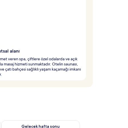
tsal alanı
met veren spa, çiftlere özel odalarda ve açık
da masaj hizmeti sunmaktadır. Otelin saunası,
i ve çatı bahçesi sağlıklı yaşam kaçamağı imkanı
r.
et Ağu 7 - Ağu 9
Önümüzdeki hafta sonu için müsaitliği kontrol et Ağu 14 - Ağu
Gelecek hafta sonu