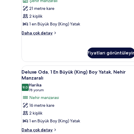
Şehir manzaralı
Manzaralı
21 metre kare
için
2 kişilik
tüm
1 en Büyük Boy (King) Yatak
fotoğrafları
görün
Fairmont
Daha çok detay
Gold
King,
Şehir
Fiyatları görüntüleyi
Manzaralı
hakkında
daha
Deluxe
Kaliteli yatak takımı, kuştüyü 
fazla
6
Deluxe Oda, 1 En Büyük (King) Boy Yatak, Nehir
Oda,
detay
Manzaralı
1
Harika
9,0
En
9,0 / 10
(78
78 yorum
Büyük
yorum)
Nehir manzarası
(King)
16 metre kare
Boy
2 kişilik
Yatak,
1 en Büyük Boy (King) Yatak
Nehir
Deluxe
Manzaralı
Daha çok detay