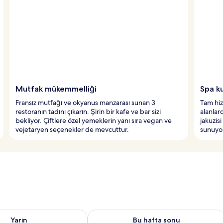
Mutfak mükemmelliği
Spa ku
Fransız mutfağı ve okyanus manzarası sunan 3
Tam hiz
restoranın tadını çıkarın. Şirin bir kafe ve bar sizi
alanlar
bekliyor. Çiftlere özel yemeklerin yanı sıra vegan ve
jakuzis
vejetaryen seçenekler de mevcuttur.
sunuyo
aitliği kontrol et Ağu 7 - Ağu 8
Bu hafta sonu için müsaitliği kontrol 
Yarın
Bu hafta sonu