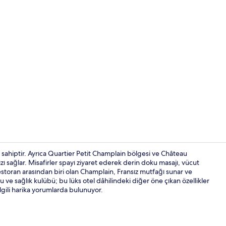
İçerik üretic
 sahiptir. Ayrıca Quartier Petit Champlain bölgesi ve Château
ağlar. Misafirler spayı ziyaret ederek derin doku masajı, vücut
 restoran arasından biri olan Champlain, Fransız mutfağı sunar ve
Okyanus manz
 ve sağlık kulübü; bu lüks otel dâhilindeki diğer öne çıkan özellikler
ilgili harika yorumlarda bulunuyor.