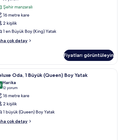
üyük
yorum)
Şehir manzaralı
King)
16 metre kare
oy
2 kişilik
atak,
1 en Büyük Boy (King) Yatak
ehir
luxe
anzaralı
ha çok detay
a,
in
üm
Fiyatları görüntüleyin
otoğrafları
yük
ing)
örün
, kuştüyü yorgan, yastık yüzeyli yatak, minibar
eluxe
Kaliteli yatak takımı, kuştüyü yorgan, yastık y
7
oy
luxe Oda, 1 Büyük (Queen) Boy Yatak
da,
tak,
Harika
hir
2
,2 / 10
(12
12 yorum
nzaralı
üyük
yorum)
16 metre kare
kkında
Queen)
ha
2 kişilik
oy
zla
1 büyük (Queen) Boy Yatak
tay
atak
luxe
in
ha çok detay
a,
üm
otoğrafları
yük