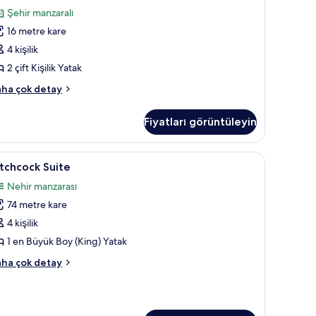
ft
yorum)
Şehir manzaralı
şilik
16 metre kare
atak,
4 kişilik
ehir
2 çift Kişilik Yatak
anzaralı
in
luxe
ha çok detay
a,
üm
otoğrafları
Fiyatları görüntüleyin
ft
örün
şilik
tak,
mı, kuştüyü yorgan, yastık yüzeyli yatak, minibar
itchcock
Hitchcock Suite | Kaliteli yatak takımı, kuştüy
6
hir
tchcock Suite
uite
nzaralı
Nehir manzarası
kkında
in
ha
74 metre kare
üm
zla
otoğrafları
4 kişilik
tay
örün
1 en Büyük Boy (King) Yatak
tchcock
ha çok detay
ite
kkında
ha
zla