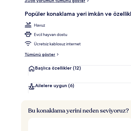
3.056 yorumun tümünü göster
Céline Dion S
Popüler konaklama yeri imkân ve özellikl
Havuz
Evcil hayvan dostu
Ücretsiz kablosuz internet
Tümünü göster
Başlıca özellikler
(12)
Ailelere uygun
(6)
Bu konaklama yerini neden seviyoruz?