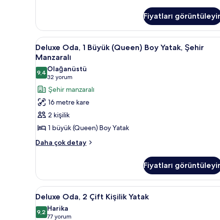
Oda,
için
1
tüm
Fiyatları görüntüleyi
En
fotoğrafları
Büyük
(King)
görün
Deluxe
Kaliteli yatak takımı, kuştüyü 
9
Boy
Deluxe Oda, 1 Büyük (Queen) Boy Yatak, Şehir
Oda,
Yatak,
Manzaralı
Nehir
1
Olağanüstü
Manzaralı
9,4
Büyük
9,4 / 10
(32
32 yorum
hakkında
(Queen)
yorum)
Şehir manzaralı
daha
Boy
fazla
16 metre kare
detay
Yatak,
2 kişilik
Şehir
1 büyük (Queen) Boy Yatak
Manzaralı
Deluxe
için
Daha çok detay
Oda,
tüm
1
fotoğrafları
Fiyatları görüntüleyi
Büyük
görün
(Queen)
Boy
Deluxe
Kaliteli yatak takımı, kuştüyü 
7
Yatak,
Deluxe Oda, 2 Çift Kişilik Yatak
Oda,
Şehir
Harika
Manzaralı
2
9,2
9,2 / 10
(77
77 yorum