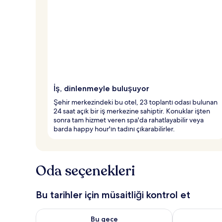
İş, dinlenmeyle buluşuyor
Şehir merkezindeki bu otel, 23 toplantı odası bulunan
24 saat açık bir iş merkezine sahiptir. Konuklar işten
sonra tam hizmet veren spa'da rahatlayabilir veya
barda happy hour'ın tadını çıkarabilirler.
Oda seçenekleri
Bu tarihler için müsaitliği kontrol et
Bu gece için müsaitliği kontrol et Ağu 6 - Ağu 7
Yarın için müs
Bu gece