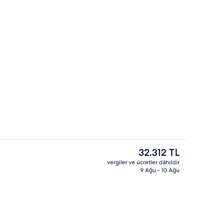
Kapalı yüzme havuzu, ücretli havuz ka
isi videosu - Caligirlwholoves2travel tarafından gönderildi
Şu
32.312 TL
anki
vergiler ve ücretler dâhildir
fiyat
9 Ağu - 10 Ağu
aralı, her gün açık
Lobi
32.312 TL