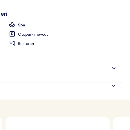
uite | Kaliteli yatak takımı, kuştüyü yorgan, yastık yüzeyli yatak, minibar
eri
Spa
Otopark mevcut
Restoran