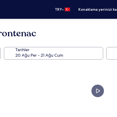
•
TRY
Konaklama yerinizi k
rontenac
Tarihler