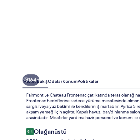
164+
Genel Bakış
Odalar
Konum
Politikalar
Fairmont Le Chateau Frontenac çatı katında teras olanağına
Frontenac hedeflerine sadece yürüme mesafesinde olmanızı s
sargısı veya yüz bakımı ile kendilerini şımartabilir. Ayrıca 3
akşam yemeği için açıktır. Kapalı havuz, bar/dinlenme salonu
arasındadır. Misafirler yardıma hazır personel ve konum ile 
Yorumlar
Olağanüstü
9,4
9,4/10