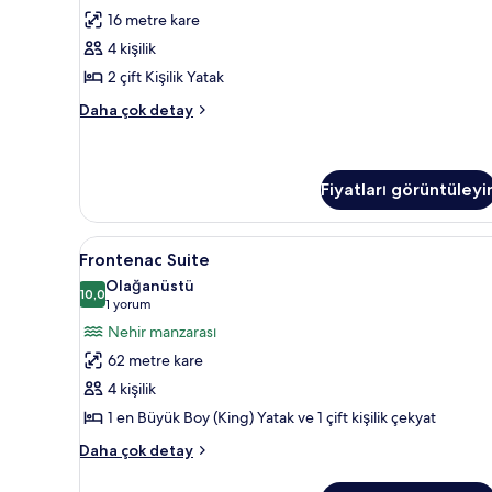
hakkında
Çift
yorum)
16 metre kare
daha
Kişilik
fazla
4 kişilik
Yatak
detay
2 çift Kişilik Yatak
için
Deluxe
tüm
Daha çok detay
Oda,
fotoğrafları
2
görün
Çift
Kişilik
Fiyatları görüntüleyi
Yatak
hakkında
Frontenac
Frontenac Suite | Kaliteli yata
daha
6
Frontenac Suite
fazla
Suite
Olağanüstü
detay
için
10,0
10,0 / 10
(1
1 yorum
tüm
yorum)
Nehir manzarası
fotoğrafları
62 metre kare
görün
4 kişilik
1 en Büyük Boy (King) Yatak ve 1 çift kişilik çekyat
Frontenac
Daha çok detay
Suite
hakkında