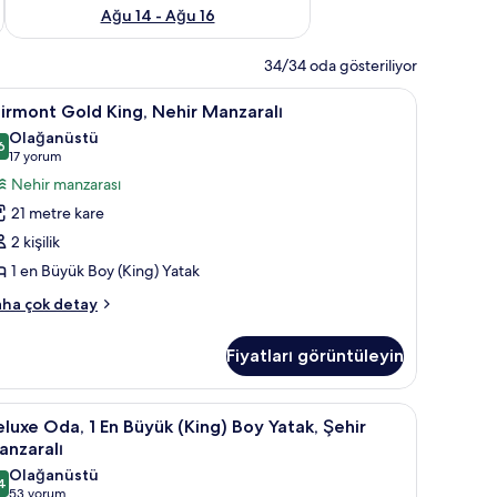
Ağu 14 - Ağu 16
34/34 oda gösteriliyor
yastık yüzeyli yatak, minibar
airmont
Kaliteli yatak takımı, kuştüyü yorgan, yastık y
5
irmont Gold King, Nehir Manzaralı
old
Olağanüstü
ing,
6
,6 / 10
(17
17 yorum
ehir
yorum)
Nehir manzarası
anzaralı
21 metre kare
in
2 kişilik
üm
1 en Büyük Boy (King) Yatak
otoğrafları
örün
irmont
ha çok detay
ld
ng,
Fiyatları görüntüleyin
hir
nzaralı
kkında
yastık yüzeyli yatak, minibar
eluxe
Kaliteli yatak takımı, kuştüyü yorgan, yastık y
9
ha
luxe Oda, 1 En Büyük (King) Boy Yatak, Şehir
da,
zla
anzaralı
tay
Olağanüstü
4
n
9,4 / 10
(53
53 yorum