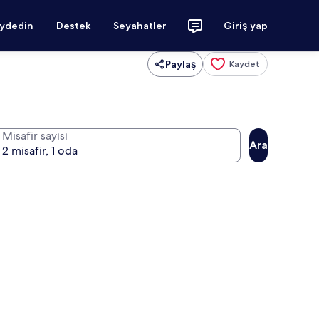
aydedin
Destek
Seyahatler
Giriş yap
Paylaş
Kaydet
Misafir sayısı
Ara