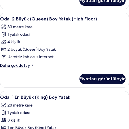
Fiyatları görüntüleyin
fazla
detay
Oda,
Kaliteli yatak takımı, yastık yüzeyli ya
2
Oda, 2 Büyük (Queen) Boy Yatak (High Floor)
2
33 metre kare
Büyük
1 yatak odası
(Queen)
Boy
4 kişilik
Yatak
2 büyük (Queen) Boy Yatak
(High
Ücretsiz kablosuz internet
Floor)
Oda,
Daha çok detay
için
2
tüm
Büyük
Fiyatları görüntüleyin
(Queen)
fotoğrafları
Boy
görün
Yatak
Oda,
Kaliteli yatak takımı, yastık yüzeyli ya
5
(High
Oda, 1 En Büyük (King) Boy Yatak
1
Floor)
28 metre kare
hakkında
En
daha
1 yatak odası
Büyük
fazla
(King)
3 kişilik
detay
Boy
1 en Büyük Boy (King) Yatak