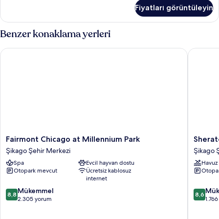
hakkında
Fiyatları görüntüleyin
daha
fazla
detay
Benzer konaklama yerleri
Fairmont Chicago at Millennium Park
Sheraton
Fairmont
Sherato
Fairmont Chicago at Millennium Park
Sherat
Chicago
Grand
Şikago Şehir Merkezi
Şikago 
at
Chicago
Spa
Evcil hayvan dostu
Havuz
Millennium
Riverwal
Otopark mevcut
Ücretsiz kablosuz
Otopa
Park
Şikago
internet
Şikago
Şehir
10
10
Şehir
Mükemmel
Merkezi
Mük
8,8
8,6
üzerinden
üzerind
Merkezi
2.305 yorum
1.76
8.8,
8.6,
Mükemmel,
Mükemm