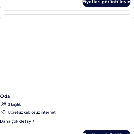
Fiyatları görüntüleyin
fazla
detay
Oda
3 kişilik
Ücretsiz kablosuz internet
Oda
Daha çok detay
hakkında
daha