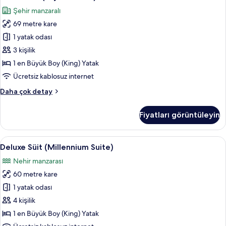
Süit
Manzaralı
Şehir manzaralı
hakkında
(Skyline
daha
69 metre kare
Suite)
fazla
için
1 yatak odası
detay
tüm
3 kişilik
fotoğrafları
1 en Büyük Boy (King) Yatak
görün
Ücretsiz kablosuz internet
Junior
Daha çok detay
Süit
(Skyline
Fiyatları görüntüleyin
Suite)
hakkında
daha
Deluxe
Odadan manzara
12
fazla
Deluxe Süit (Millennium Suite)
Süit
detay
Nehir manzarası
(Millennium
60 metre kare
Suite)
için
1 yatak odası
tüm
4 kişilik
fotoğrafları
1 en Büyük Boy (King) Yatak
görün