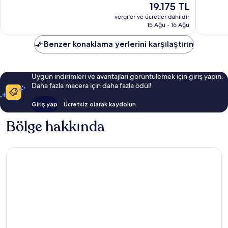
Güncel
19.175 TL
2.305
1.766
fiyat:
yorum
yorum
vergiler ve ücretler dâhildir
19.175 TL
15 Ağu - 16 Ağu
Benzer konaklama yerlerini karşılaştırın
Uygun indirimleri ve avantajları görüntülemek için giriş yapın.
Daha fazla macera için daha fazla ödül!
Giriş yap
Ücretsiz olarak kaydolun
Bölge hakkında