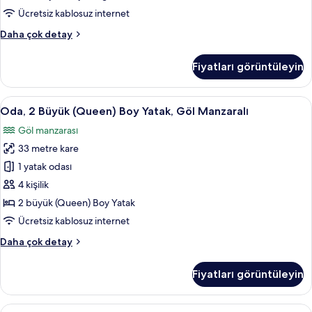
Göl
Ücretsiz kablosuz internet
Manzaralı
Oda,
Daha çok detay
için
1
tüm
En
Fiyatları görüntüleyin
fotoğrafları
Büyük
(King)
görün
Boy
Oda,
Oda, 2 Büyük (Queen) Boy Yatak, Göl Ma
11
Yatak,
Oda, 2 Büyük (Queen) Boy Yatak, Göl Manzaralı
2
Göl
Göl manzarası
Manzaralı
Büyük
hakkında
33 metre kare
(Queen)
daha
Boy
1 yatak odası
fazla
Yatak,
detay
4 kişilik
Göl
2 büyük (Queen) Boy Yatak
Manzaralı
Ücretsiz kablosuz internet
için
Oda,
Daha çok detay
tüm
2
fotoğrafları
Büyük
Fiyatları görüntüleyin
görün
(Queen)
Boy
Yatak,
Deluxe
Kaliteli yatak takımı, yastık yüzeyli ya