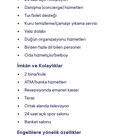
Danışma (concierge) hizmetleri
Tur/bilet desteği
Kuru temizleme/çamaşır yıkama servisi
Valiz dolabı
Düğün organizasyonu hizmetleri
Birden fazla dil bilen personel
Oda hizmetçisi/belboy
İmkân ve Kolaylıklar
2 bina/kule
ATM/banka hizmetleri
Resepsiyonda emanet kasası
Teras
Ortak alanda televizyon
24 saat açık spor salonu
Banket salonu
Engellilere yönelik özellikler