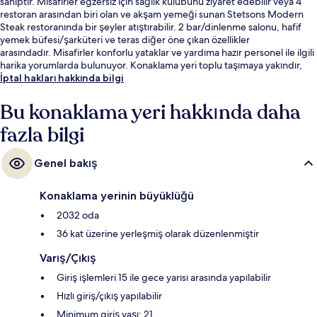
sahiptir. Misafirler egzersiz için sağlık kulübünü ziyaret edebilir veya 4
restoran arasından biri olan ve akşam yemeği sunan Stetsons Modern
Steak restoranında bir şeyler atıştırabilir. 2 bar/dinlenme salonu, hafif
yemek büfesi/şarküteri ve teras diğer öne çıkan özellikler
arasındadır. Misafirler konforlu yataklar ve yardıma hazır personel ile ilgili
harika yorumlarda bulunuyor. Konaklama yeri toplu taşımaya yakındır,
Randolph-Wabash İstasyonu 8 dakikalık ve State İstasyonu 8 dakikalık
İptal hakları hakkında bilgi
yürüme mesafesindedir.
Bu konaklama yeri hakkında daha
fazla bilgi
Genel bakış
Konaklama yerinin büyüklüğü
2032 oda
36 kat üzerine yerleşmiş olarak düzenlenmiştir
Varış/Çıkış
Giriş işlemleri 15 ile gece yarısı arasında yapılabilir
Hızlı giriş/çıkış yapılabilir
Minimum giriş yaşı: 21