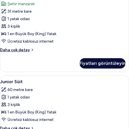
Şehir manzaralı
fazla
En
detay
31 metre kare
Büyük
(King)
1 yatak odası
Boy
3 kişilik
Yatak,
1 en Büyük Boy (King) Yatak
Şehir
Ücretsiz kablosuz internet
Manzaralı
Oda,
Daha çok detay
için
1
tüm
En
Fiyatları görüntüleyin
fotoğrafları
Büyük
(King)
görün
Boy
Junior
Junior Süit | Kaliteli yatak takımı, yas
5
Yatak,
Junior Süit
Süit
Şehir
60 metre kare
Manzaralı
için
hakkında
1 yatak odası
tüm
daha
fotoğrafları
3 kişilik
fazla
görün
detay
1 en Büyük Boy (King) Yatak
Ücretsiz kablosuz internet
Junior
Daha çok detay