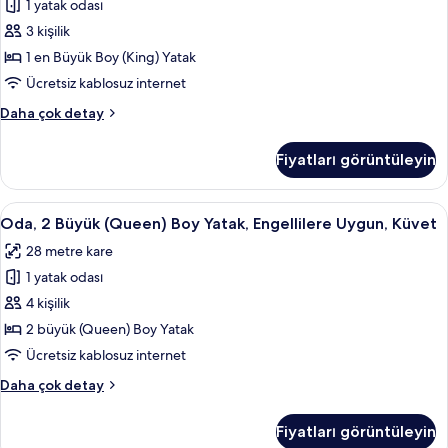
1 yatak odası
(King)
3 kişilik
Boy
Yatak,
1 en Büyük Boy (King) Yatak
Engellilere
Ücretsiz kablosuz internet
Uygun
Oda,
Daha çok detay
(Shower)
1
için
En
Fiyatları görüntüleyin
Büyük
tüm
(King)
fotoğrafları
Boy
Oda,
Kaliteli yatak takımı, yastık yüzeyli ya
görün
5
Yatak,
Oda, 2 Büyük (Queen) Boy Yatak, Engellilere Uygun, Küvet
2
Engellilere
28 metre kare
Uygun
Büyük
(Shower)
1 yatak odası
(Queen)
hakkında
Boy
4 kişilik
daha
Yatak,
fazla
2 büyük (Queen) Boy Yatak
detay
Engellilere
Ücretsiz kablosuz internet
Uygun,
Oda,
Daha çok detay
Küvet
2
için
Büyük
Fiyatları görüntüleyin
(Queen)
tüm