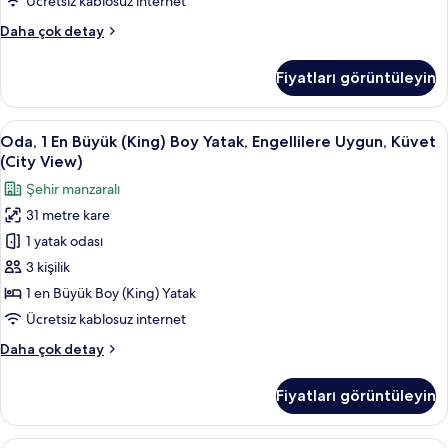
Ücretsiz kablosuz internet
Deluxe
Daha çok detay
Süit
(Millennium
Fiyatları görüntüleyin
Suite)
hakkında
daha
Oda,
Odadan manzara
7
fazla
Oda, 1 En Büyük (King) Boy Yatak, Engellilere Uygun, Küvet
1
detay
(City View)
En
Şehir manzaralı
Büyük
31 metre kare
(King)
1 yatak odası
Boy
Yatak,
3 kişilik
Engellilere
1 en Büyük Boy (King) Yatak
Uygun,
Ücretsiz kablosuz internet
Küvet
Oda,
Daha çok detay
(City
1
View)
En
Fiyatları görüntüleyin
Büyük
için
(King)
tüm
Boy
Junior Süit, Nehir Manzaralı | Kaliteli