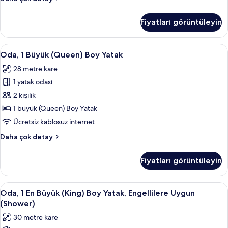
Süit
hakkında
Fiyatları görüntüleyin
daha
fazla
detay
Oda,
Oda, 1 Büyük (Queen) Boy Yatak | Kalit
6
Oda, 1 Büyük (Queen) Boy Yatak
1
28 metre kare
Büyük
1 yatak odası
(Queen)
Boy
2 kişilik
Yatak
1 büyük (Queen) Boy Yatak
için
Ücretsiz kablosuz internet
tüm
Oda,
Daha çok detay
fotoğrafları
1
görün
Büyük
Fiyatları görüntüleyin
(Queen)
Boy
Yatak
Oda,
Kaliteli yatak takımı, yastık yüzeyli ya
6
hakkında
Oda, 1 En Büyük (King) Boy Yatak, Engellilere Uygun
1
daha
(Shower)
fazla
En
30 metre kare
detay
Büyük