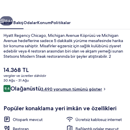
ceki
Sonraki
154+
Genel Bakış
Odalar
Konum
Politikalar
Hyatt Regency Chicago, Michigan Avenue Köprüsü ve Michigan
Avenue hedeflerine sadece 5 dakikalık yürüme mesafesinde harika
bir konuma sahiptir. Misafirler egzersiz için sağlık kulübünü ziyaret
edebilir veya 4 restoran arasından biri olan ve akşam yemeği sunan
Stetsons Modern Steak restoranında bir şeyler atıştırabilir. 2
bar/dinlenme salonu, hafif yemek büfesi/şarküteri ve teras diğer
öne çıkan özellikler arasındadır. Misafirler konforlu yataklar ve
Şu
14.368 TL
yardıma hazır personel ile ilgili harika yorumlarda bulunuyor.
anki
vergiler ve ücretler dâhildir
Konaklama yeri toplu taşımaya yakındır, Randolph-Wabash İstasyonu
fiyat
30 Ağu - 31 Ağu
8 dakikalık ve State İstasyonu 8 dakikalık yürüme mesafesindedir.
2 bar/dinlenme salonu
14.368 TL
Yorumlar
Olağanüstü
9,4
3.490 yorumun tümünü göster
9,4/10
Popüler konaklama yeri imkân ve özellikleri
Otopark mevcut
Ücretsiz kablosuz internet
Restoran
Bağlantılı odalar mevcut