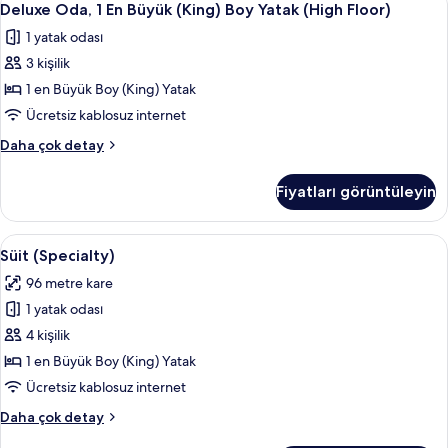
3
Göl
Deluxe Oda, 1 En Büyük (King) Boy Yatak (High Floor)
Oda,
Manzaralı
1 yatak odası
hakkında
1
daha
3 kişilik
En
fazla
Büyük
1 en Büyük Boy (King) Yatak
detay
(King)
Ücretsiz kablosuz internet
Boy
Deluxe
Daha çok detay
Yatak
Oda,
(High
1
Fiyatları görüntüleyin
En
Floor)
Büyük
için
(King)
Süit
Süit (Specialty) | Kaliteli yatak takımı
tüm
15
Boy
Süit (Specialty)
(Specialty)
Yatak
fotoğrafları
96 metre kare
(High
için
görün
Floor)
1 yatak odası
tüm
hakkında
fotoğrafları
4 kişilik
daha
görün
fazla
1 en Büyük Boy (King) Yatak
detay
Ücretsiz kablosuz internet
Süit
Daha çok detay
(Specialty)