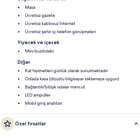
Masa
Ücretsiz gazete
Ücretsiz kablosuz İnternet
Ücretsiz şehir içi telefon görüşmeleri
Yiyecek ve içecek
Mini buzdolabı
Diğer
Kat hizimetleri günlük olarak sunulmaktadır
Odada kasa (dizüstü bilgisayar saklamaya uygun)
Bağlantılı/bitişik odalar mevcut
LED ampüller
Mobil giriş anahtarı
Özel fırsatlar