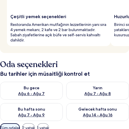
Çeşitli yemek seçenekleri
Huzurlu
Restoranda Amerikan mutfağının lezzetlerinin yanı sıra
Birinci s
4 yemek mekanı, 2 kafe ve 2 bar bulunmaktadır.
yataklar
Sabah ziyafetlerine açık büfe ve self-servis kahvaltı
kusursuz
dahildir.
Oda seçenekleri
Bu tarihler için müsaitliği kontrol et
Bu gece için müsaitliği kontrol et Ağu 6 - Ağu 7
Yarın için müsaitliği kontrol e
Bu gece
Yarın
Ağu 6 - Ağu 7
Ağu 7 - Ağu 8
Bu hafta sonu için müsaitliği kontrol et Ağu 7 - Ağu 9
Önümüzdeki hafta sonu için müs
Bu hafta sonu
Gelecek hafta sonu
Ağu 7 - Ağu 9
Ağu 14 - Ağu 16
Odalar
Tüm odalar
2 yatak
1 yatak