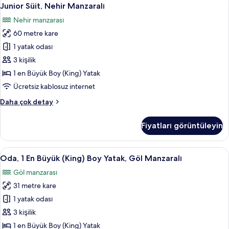
Junior
fotoğrafları
9
Yatak,
Junior Süit, Nehir Manzaralı
Süit,
görün
Engellilere
Nehir manzarası
Uygun,
Nehir
Küvet
60 metre kare
Manzaralı
(City
için
1 yatak odası
View)
tüm
hakkında
3 kişilik
daha
fotoğrafları
1 en Büyük Boy (King) Yatak
fazla
görün
Ücretsiz kablosuz internet
detay
Junior
Daha çok detay
Süit,
Nehir
Fiyatları görüntüleyin
Manzaralı
hakkında
daha
Oda,
Odadan manzara
10
fazla
Oda, 1 En Büyük (King) Boy Yatak, Göl Manzaralı
1
detay
Göl manzarası
En
31 metre kare
Büyük
(King)
1 yatak odası
Boy
3 kişilik
Yatak,
1 en Büyük Boy (King) Yatak