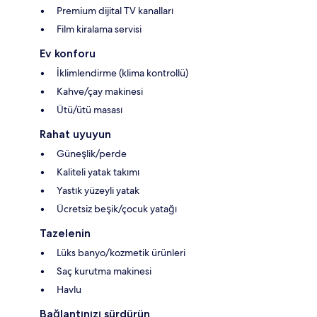
Premium dijital TV kanalları
Film kiralama servisi
Ev konforu
İklimlendirme (klima kontrollü)
Kahve/çay makinesi
Ütü/ütü masası
Rahat uyuyun
Güneşlik/perde
Kaliteli yatak takımı
Yastık yüzeyli yatak
Ücretsiz beşik/çocuk yatağı
Tazelenin
Lüks banyo/kozmetik ürünleri
Saç kurutma makinesi
Havlu
Bağlantınızı sürdürün