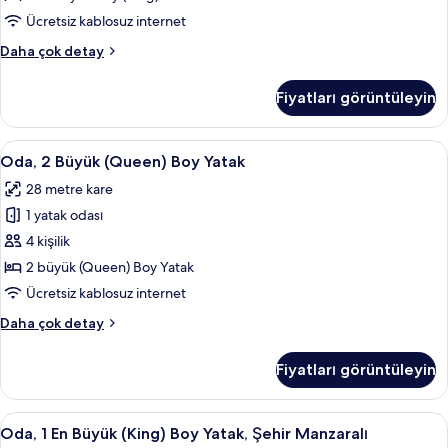
Yatak
Ücretsiz kablosuz internet
için
Oda,
Daha çok detay
tüm
1
fotoğrafları
En
Fiyatları görüntüleyin
Büyük
görün
(King)
Boy
Oda,
Kaliteli yatak takımı, yastık yüzeyli ya
4
Yatak
Oda, 2 Büyük (Queen) Boy Yatak
2
hakkında
28 metre kare
daha
Büyük
fazla
1 yatak odası
(Queen)
detay
Boy
4 kişilik
Yatak
2 büyük (Queen) Boy Yatak
için
Ücretsiz kablosuz internet
tüm
Oda,
Daha çok detay
fotoğrafları
2
görün
Büyük
Fiyatları görüntüleyin
(Queen)
Boy
Yatak
Oda,
Odadan manzara
5
hakkında
Oda, 1 En Büyük (King) Boy Yatak, Şehir Manzaralı
1
daha