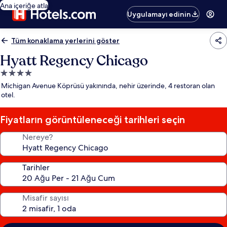
Ana içeriğe atla
Uygulamayı edinin
Tüm konaklama yerlerini göster
Hyatt Regency Chicago
4.0
yıldızlı
Michigan Avenue Köprüsü yakınında, nehir üzerinde, 4 restoran olan
konaklama
otel.
yeri
Fiyatların görüntüleneceği tarihleri seçin
Nereye?
Tarihler
Misafir sayısı