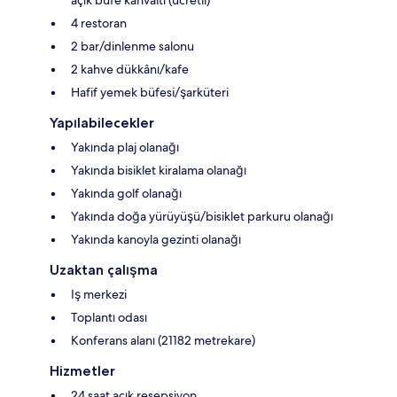
4 restoran
2 bar/dinlenme salonu
2 kahve dükkânı/kafe
Hafif yemek büfesi/şarküteri
Yapılabilecekler
Yakında plaj olanağı
Yakında bisiklet kiralama olanağı
Yakında golf olanağı
Yakında doğa yürüyüşü/bisiklet parkuru olanağı
Yakında kanoyla gezinti olanağı
Uzaktan çalışma
Iş merkezi
Toplantı odası
Konferans alanı (21182 metrekare)
Hizmetler
24 saat açık resepsiyon