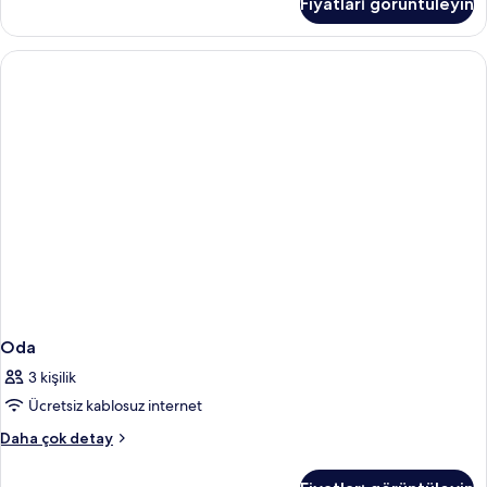
Fiyatları görüntüleyin
fazla
detay
Oda
3 kişilik
Ücretsiz kablosuz internet
Oda
Daha çok detay
hakkında
daha