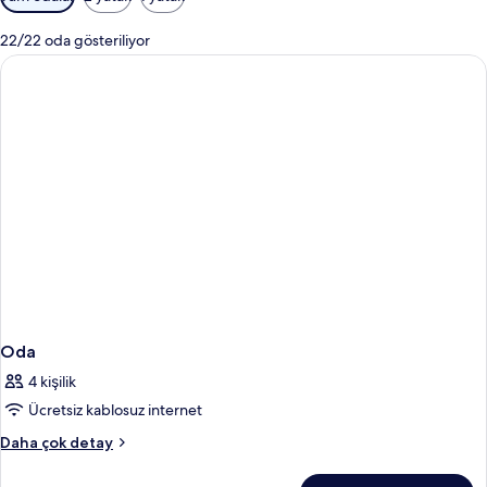
için
mevcut
22/22 oda gösteriliyor
filtreler
Oda
4 kişilik
Ücretsiz kablosuz internet
Oda
Daha çok detay
hakkında
daha