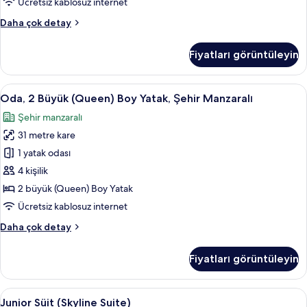
Ücretsiz kablosuz internet
için
Deluxe
Daha çok detay
tüm
Oda,
fotoğrafları
2
Fiyatları görüntüleyin
Büyük
görün
(Queen)
Boy
Oda,
Odadan manzara
5
Yatak
Oda, 2 Büyük (Queen) Boy Yatak, Şehir Manzaralı
2
hakkında
Şehir manzaralı
daha
Büyük
fazla
31 metre kare
(Queen)
detay
Boy
1 yatak odası
Yatak,
4 kişilik
Şehir
2 büyük (Queen) Boy Yatak
Manzaralı
Ücretsiz kablosuz internet
için
Oda,
Daha çok detay
tüm
2
fotoğrafları
Büyük
Fiyatları görüntüleyin
görün
(Queen)
Boy
Yatak,
Junior
Junior Süit (Skyline Suite) | Kaliteli y
7
Şehir
Junior Süit (Skyline Suite)