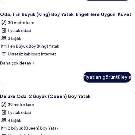
Boy
fotoğrafları
Yatak,
Oda,
Kaliteli yatak takımı, yastık yüzeyli ya
görün
6
Engellilere
Oda, 1 En Büyük (King) Boy Yatak, Engellilere Uygun, Küvet
1
Uygun,
30 metre kare
Küvet
En
hakkında
1 yatak odası
Büyük
daha
(King)
3 kişilik
fazla
Boy
detay
1 en Büyük Boy (King) Yatak
Yatak,
Ücretsiz kablosuz internet
Engellilere
Oda,
Daha çok detay
Uygun,
1
Küvet
En
Fiyatları görüntüleyin
Büyük
için
(King)
tüm
Boy
Deluxe
Kaliteli yatak takımı, yastık yüzeyli ya
fotoğrafları
4
Yatak,
Deluxe Oda, 2 Büyük (Queen) Boy Yatak
Oda,
görün
Engellilere
39 metre kare
Uygun,
2
Küvet
1 yatak odası
Büyük
hakkında
(Queen)
4 kişilik
daha
Boy
fazla
2 büyük (Queen) Boy Yatak
detay
Yatak