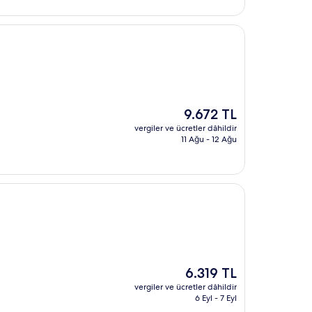
Güncel
9.672 TL
fiyat:
vergiler ve ücretler dâhildir
9.672 TL
11 Ağu - 12 Ağu
Güncel
6.319 TL
fiyat:
vergiler ve ücretler dâhildir
6.319 TL
6 Eyl - 7 Eyl