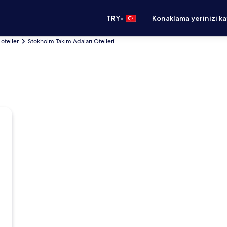
•
TRY
Konaklama yerinizi k
oteller
Stokholm Takım Adaları Otelleri