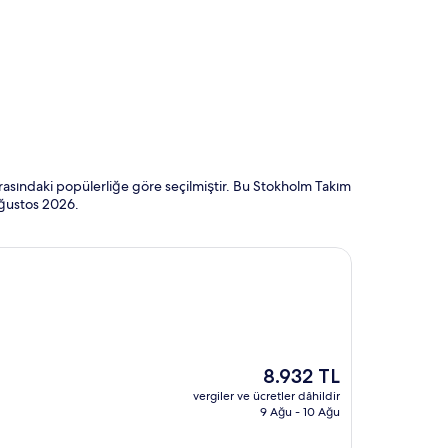
rasındaki popülerliğe göre seçilmiştir. Bu Stokholm Takım
ğustos 2026
.
Güncel
8.932 TL
fiyat:
vergiler ve ücretler dâhildir
8.932 TL
9 Ağu - 10 Ağu