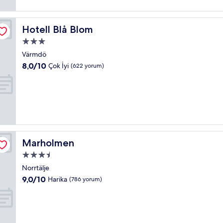
Hotell Blå Blom
Hotell Blå Blom
3.0
yıldızlı
Värmdö
konaklama
10
8,0/10
Çok İyi
(622 yorum)
yeri
üzerinden
8.0,
Çok
İyi,
(622
yorum)
Marholmen
Marholmen
3.5
yıldızlı
Norrtälje
konaklama
10
9,0/10
Harika
(786 yorum)
yeri
üzerinden
9.0,
Harika,
(786