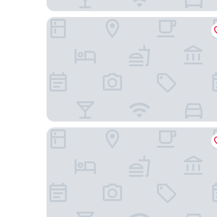
Hotell Blå Blom
Marholmen