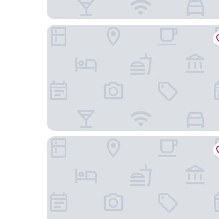
Vår Gård Saltsjöbaden
Waxholms Hotell