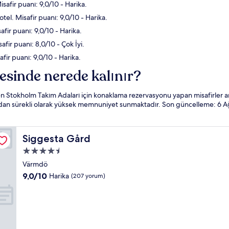
safir puanı: 9,0/10 - Harika.
tel. Misafir puanı: 9,0/10 - Harika.
afir puanı: 9,0/10 - Harika.
fir puanı: 8,0/10 - Çok İyi.
afir puanı: 9,0/10 - Harika.
esinde nerede kalınır?
n Stokholm Takım Adaları için konaklama rezervasyonu yapan misafirler a
ından sürekli olarak yüksek memnuniyet sunmaktadır. Son güncelleme:
6 A
Siggesta Gård
Siggesta Gård
4.5
yıldızlı
Värmdö
konaklama
10
9,0/10
Harika
(207 yorum)
yeri
üzerinden
9.0,
Harika,
(207
yorum)