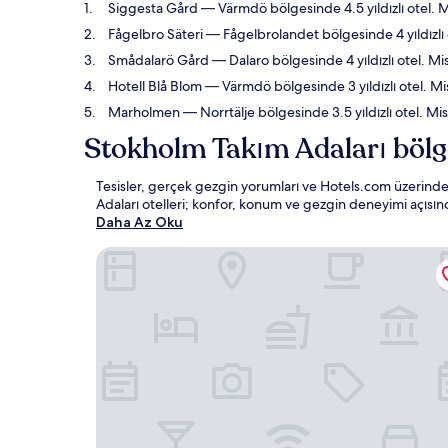
Siggesta Gård
— Värmdö bölgesinde 4.5 yıldızlı otel. Mi
Fågelbro Säteri
— Fågelbrolandet bölgesinde 4 yıldızlı o
Smådalarö Gård
— Dalaro bölgesinde 4 yıldızlı otel. Mis
Hotell Blå Blom
— Värmdö bölgesinde 3 yıldızlı otel. Misa
Marholmen
— Norrtälje bölgesinde 3.5 yıldızlı otel. Mis
Stokholm Takım Adaları bölg
Tesisler, gerçek gezgin yorumları ve Hotels.com üzerinde
Adaları otelleri; konfor, konum ve gezgin deneyimi açıs
Daha Az Oku
Siggesta Gård