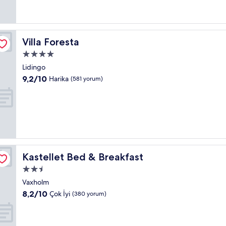
(1.002
yorum)
Villa Foresta
Villa Foresta
4.0
yıldızlı
Lidingo
konaklama
10
9,2/10
Harika
(581 yorum)
yeri
üzerinden
9.2,
Harika,
(581
yorum)
Kastellet Bed & Breakfast
Kastellet Bed & Breakfast
2.5
yıldızlı
Vaxholm
konaklama
10
8,2/10
Çok İyi
(380 yorum)
yeri
üzerinden
8.2,
Çok