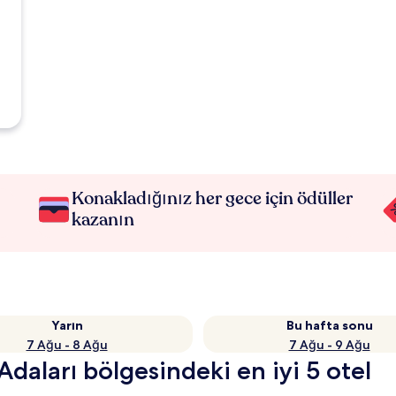
Konakladığınız her gece için ödüller
kazanın
Yarın
Bu hafta sonu
7 Ağu - 8 Ağu
7 Ağu - 9 Ağu
daları bölgesindeki en iyi 5 otel