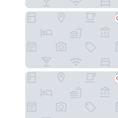
Fredriksborg Hotel
Yasuragi