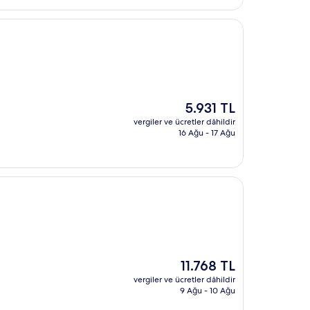
Güncel
5.931 TL
fiyat:
vergiler ve ücretler dâhildir
5.931 TL
16 Ağu - 17 Ağu
Güncel
11.768 TL
fiyat:
vergiler ve ücretler dâhildir
11.768 TL
9 Ağu - 10 Ağu