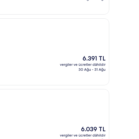
Güncel
6.391 TL
fiyat:
vergiler ve ücretler dâhildir
6.391 TL
30 Ağu - 31 Ağu
Güncel
6.039 TL
fiyat:
vergiler ve ücretler dâhildir