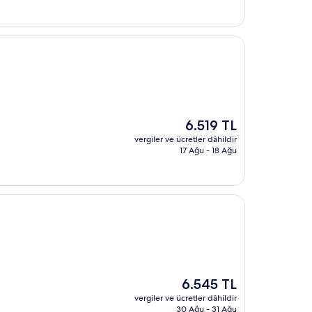
Güncel
6.519 TL
fiyat:
vergiler ve ücretler dâhildir
6.519 TL
17 Ağu - 18 Ağu
Güncel
6.545 TL
fiyat:
vergiler ve ücretler dâhildir
6.545 TL
30 Ağu - 31 Ağu