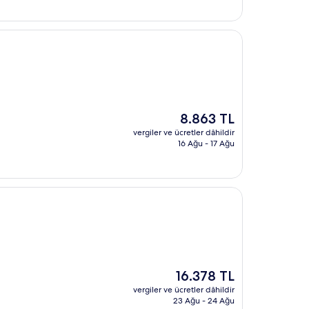
Güncel
8.863 TL
fiyat:
vergiler ve ücretler dâhildir
8.863 TL
16 Ağu - 17 Ağu
Güncel
16.378 TL
fiyat:
vergiler ve ücretler dâhildir
16.378 TL
23 Ağu - 24 Ağu