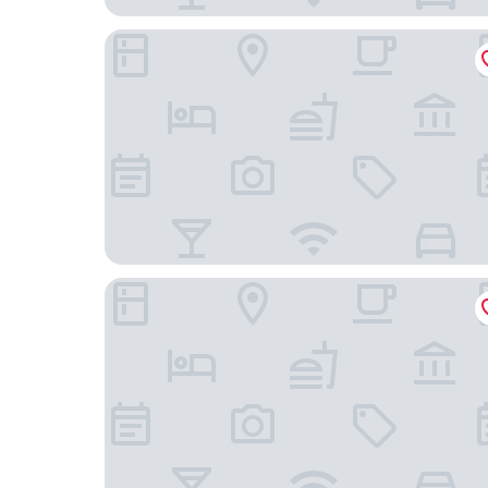
Fågelbro Säteri
Smådalarö Gård