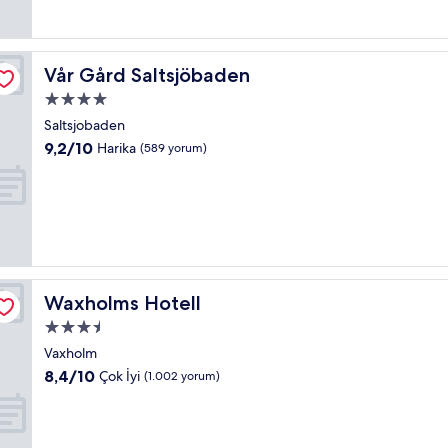
(289
yorum)
Vår Gård Saltsjöbaden
Vår Gård Saltsjöbaden
4.0
yıldızlı
Saltsjobaden
konaklama
10
9,2/10
Harika
(589 yorum)
yeri
üzerinden
9.2,
Harika,
(589
yorum)
Waxholms Hotell
Waxholms Hotell
3.5
yıldızlı
Vaxholm
konaklama
10
8,4/10
Çok İyi
(1.002 yorum)
yeri
üzerinden
8.4,
Çok
İyi,