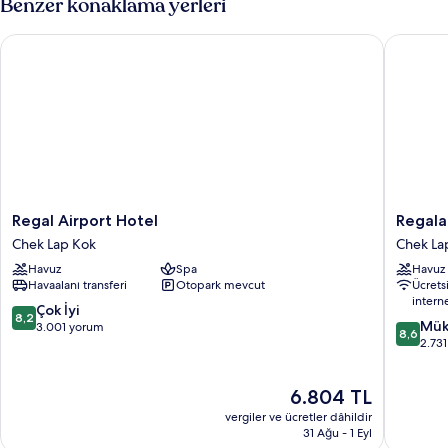
Benzer konaklama yerleri
daha
fazla
Regal Airport Hotel
Regala S
detay
Regal
Regala
Regal Airport Hotel
Regala
Airport
Skycity
Chek Lap Kok
Chek La
Hotel
Hotel
Havuz
Spa
Havuz
Chek
by
Havaalanı transferi
Otopark mevcut
Ücrets
Lap
Regal
intern
Kok
Hotels
10
Çok İyi
8,2
10
Chek
Mük
üzerinden
3.001 yorum
8,6
üzerind
Lap
2.73
8.2,
8.6,
Kok
Çok
Mükemm
İyi,
Güncel
6.804 TL
2.731
3.001
fiyat:
yorum
yorum
vergiler ve ücretler dâhildir
6.804 TL
31 Ağu - 1 Eyl