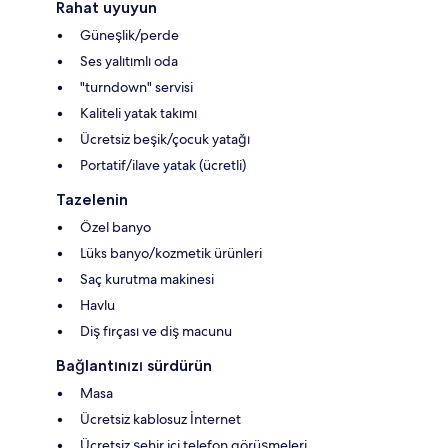
Rahat uyuyun
Güneşlik/perde
Ses yalıtımlı oda
"turndown" servisi
Kaliteli yatak takımı
Ücretsiz beşik/çocuk yatağı
Portatif/ilave yatak (ücretli)
Tazelenin
Özel banyo
Lüks banyo/kozmetik ürünleri
Saç kurutma makinesi
Havlu
Diş fırçası ve diş macunu
Bağlantınızı sürdürün
Masa
Ücretsiz kablosuz İnternet
Ücretsiz şehir içi telefon görüşmeleri