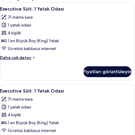
filtreler
Executive
Kaliteli yatak takımı, minibar, odada k
11
Executive Süit, 1 Yatak Odası
Süit,
71 metre kare
1
1 yatak odası
Yatak
Odası
4 kişilik
için
1 en Büyük Boy (King) Yatak
tüm
Ücretsiz kablosuz internet
fotoğrafları
Executive
Daha çok detay
görün
Süit,
1
Fiyatları görüntüleyin
Yatak
Odası
hakkında
Executive
Kaliteli yatak takımı, minibar, odada k
11
daha
Executive Süit, 1 Yatak Odası
Süit,
fazla
71 metre kare
detay
1
1 yatak odası
Yatak
Odası
4 kişilik
için
1 en Büyük Boy (King) Yatak
tüm
Ücretsiz kablosuz internet