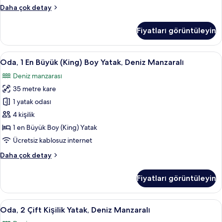
fotoğrafları
Executive
Daha çok detay
görün
Süit,
1
Fiyatları görüntüleyin
Yatak
Odası
hakkında
Oda,
Kaliteli yatak takımı, minibar, odada k
5
daha
Oda, 1 En Büyük (King) Boy Yatak, Deniz Manzaralı
1
fazla
Deniz manzarası
detay
En
35 metre kare
Büyük
(King)
1 yatak odası
Boy
4 kişilik
Yatak,
1 en Büyük Boy (King) Yatak
Deniz
Ücretsiz kablosuz internet
Manzaralı
Oda,
Daha çok detay
için
1
tüm
En
Fiyatları görüntüleyin
fotoğrafları
Büyük
(King)
görün
Boy
Oda,
Kaliteli yatak takımı, minibar, odada k
6
Yatak,
Oda, 2 Çift Kişilik Yatak, Deniz Manzaralı
2
Deniz