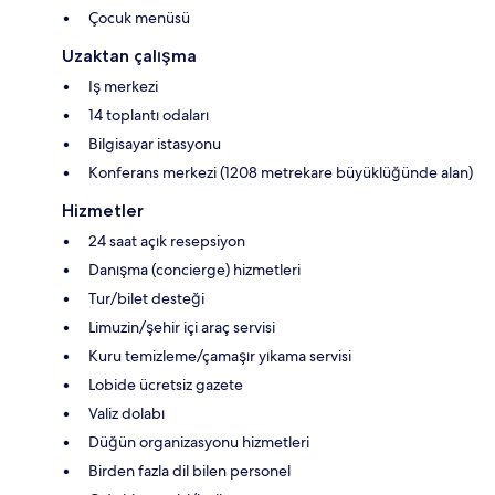
Çocuk menüsü
Uzaktan çalışma
Iş merkezi
14 toplantı odaları
Bilgisayar istasyonu
Konferans merkezi (1208 metrekare büyüklüğünde alan)
Hizmetler
24 saat açık resepsiyon
Danışma (concierge) hizmetleri
Tur/bilet desteği
Limuzin/şehir içi araç servisi
Kuru temizleme/çamaşır yıkama servisi
Lobide ücretsiz gazete
Valiz dolabı
Düğün organizasyonu hizmetleri
Birden fazla dil bilen personel