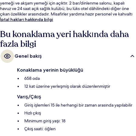
yemeği ve akşam yemeği için açıktır. 2 bar/dinlenme salonu, kapalı
havuz ve 24 saat açık sağlık kulübü; bu lüks otel dâhilindeki diğer öne
çıkan özellikler arasındadır. Misafirler yardıma hazır personel ve kahvaltı
ile ilgili harika yorumlarda bulunuyor.
İptal hakları hakkında bilgi
Bu konaklama yeri hakkında daha
fazla bilgi
Genel bakış
Konaklama yerinin büyüklüğü
658 oda
12 kat üzerine yerleşmiş olarak düzenlenmiştir
Varış/Çıkış
Giriş işlemleri 15 ile herhangi bir zaman arasında yapılabilir
Hızlı çıkış
Minimum giriş yaşı: 18
Çıkış saati: öğlen