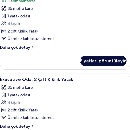
Deniz manzarası
Manzaralı
Çift
hakkında
35 metre kare
Kişilik
daha
Yatak,
1 yatak odası
fazla
Deniz
detay
4 kişilik
Manzaralı
2 çift Kişilik Yatak
için
Ücretsiz kablosuz internet
tüm
Oda,
Daha çok detay
fotoğrafları
2
görün
Çift
Fiyatları görüntüleyin
Kişilik
Yatak,
Deniz
Executive
Kaliteli yatak takımı, minibar, odada k
10
Manzaralı
Executive Oda, 2 Çift Kişilik Yatak
Oda,
hakkında
35 metre kare
daha
2
fazla
1 yatak odası
Çift
detay
Kişilik
4 kişilik
Yatak
2 çift Kişilik Yatak
için
Ücretsiz kablosuz internet
tüm
Executive
Daha çok detay
fotoğrafları