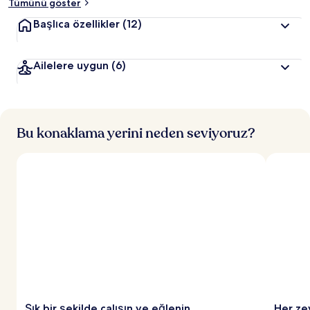
Tümünü göster
Başlıca özellikler
(12)
Ailelere uygun
(6)
Bu konaklama yerini neden seviyoruz?
Şık bir şekilde çalışın ve eğlenin
Her ze