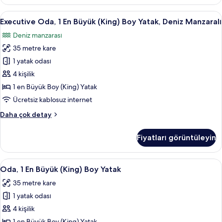
Büyük
görün
(King)
Executive
Kaliteli yatak takımı, minibar, odada k
9
Boy
Executive Oda, 1 En Büyük (King) Boy Yatak, Deniz Manzaralı
Oda,
Yatak
Deniz manzarası
hakkında
1
daha
35 metre kare
En
fazla
Büyük
1 yatak odası
detay
(King)
4 kişilik
Boy
1 en Büyük Boy (King) Yatak
Yatak,
Ücretsiz kablosuz internet
Deniz
Executive
Daha çok detay
Manzaralı
Oda,
için
1
Fiyatları görüntüleyin
tüm
En
Büyük
fotoğrafları
(King)
Oda,
Kaliteli yatak takımı, minibar, odada k
görün
6
Boy
Oda, 1 En Büyük (King) Boy Yatak
1
Yatak,
35 metre kare
Deniz
En
Manzaralı
1 yatak odası
Büyük
hakkında
(King)
4 kişilik
daha
Boy
fazla
1 en Büyük Boy (King) Yatak