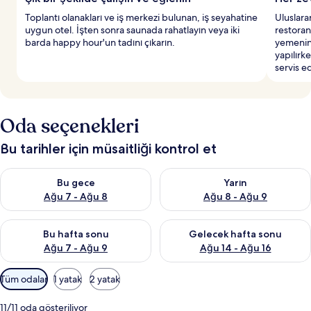
Toplantı olanakları ve iş merkezi bulunan, iş seyahatine
Uluslara
uygun otel. İşten sonra saunada rahatlayın veya iki
restora
barda happy hour'un tadını çıkarın.
yemenin 
yapılırk
servis ed
Oda seçenekleri
Bu tarihler için müsaitliği kontrol et
Bu gece için müsaitliği kontrol et Ağu 7 - Ağu 8
Yarın için müsaitliği kontrol e
Bu gece
Yarın
Ağu 7 - Ağu 8
Ağu 8 - Ağu 9
Bu hafta sonu için müsaitliği kontrol et Ağu 7 - Ağu 9
Önümüzdeki hafta sonu için müs
Bu hafta sonu
Gelecek hafta sonu
Ağu 7 - Ağu 9
Ağu 14 - Ağu 16
Odalar
Tüm odalar
1 yatak
2 yatak
için
mevcut
11/11 oda gösteriliyor