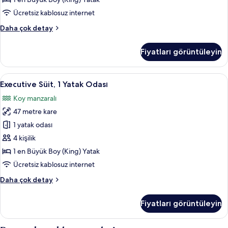
detay
Yatak
Ücretsiz kablosuz internet
için
Oda,
Daha çok detay
tüm
1
fotoğrafları
En
Fiyatları görüntüleyin
Büyük
görün
(King)
Boy
Executive
Executive Süit, 1 Yatak Odası | Kaliteli
14
Yatak
Executive Süit, 1 Yatak Odası
Süit,
hakkında
Koy manzaralı
daha
1
fazla
47 metre kare
Yatak
detay
Odası
1 yatak odası
için
4 kişilik
tüm
1 en Büyük Boy (King) Yatak
fotoğrafları
Ücretsiz kablosuz internet
görün
Executive
Daha çok detay
Süit,
1
Fiyatları görüntüleyin
Yatak
Odası
hakkında