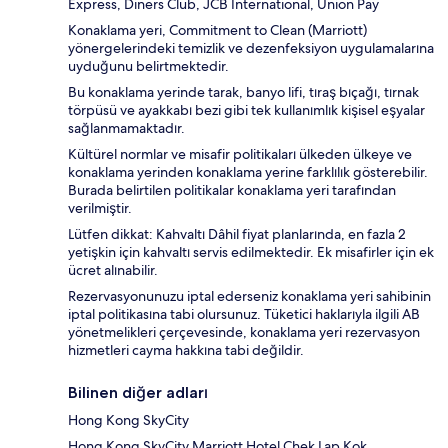
Express, Diners Club, JCB International, Union Pay
Konaklama yeri, Commitment to Clean (Marriott)
yönergelerindeki temizlik ve dezenfeksiyon uygulamalarına
uyduğunu belirtmektedir.
Bu konaklama yerinde tarak, banyo lifi, tıraş bıçağı, tırnak
törpüsü ve ayakkabı bezi gibi tek kullanımlık kişisel eşyalar
sağlanmamaktadır.
Kültürel normlar ve misafir politikaları ülkeden ülkeye ve
konaklama yerinden konaklama yerine farklılık gösterebilir.
Burada belirtilen politikalar konaklama yeri tarafından
verilmiştir.
Lütfen dikkat: Kahvaltı Dâhil fiyat planlarında, en fazla 2
yetişkin için kahvaltı servis edilmektedir. Ek misafirler için ek
ücret alınabilir.
Rezervasyonunuzu iptal ederseniz konaklama yeri sahibinin
iptal politikasına tabi olursunuz. Tüketici haklarıyla ilgili AB
yönetmelikleri çerçevesinde, konaklama yeri rezervasyon
hizmetleri cayma hakkına tabi değildir.
Bilinen diğer adları
Hong Kong SkyCity
Hong Kong SkyCity Marriott Hotel Chek Lap Kok