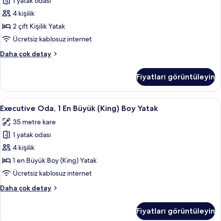
1 yatak odası
Kişilik
fazla
Yatak
4 kişilik
detay
için
2 çift Kişilik Yatak
tüm
Ücretsiz kablosuz internet
fotoğrafları
Oda,
Daha çok detay
görün
2
Çift
Fiyatları görüntüleyin
Kişilik
Yatak
hakkında
Executive
Kaliteli yatak takımı, minibar, odada k
9
daha
Executive Oda, 1 En Büyük (King) Boy Yatak
Oda,
fazla
35 metre kare
detay
1
1 yatak odası
En
Büyük
4 kişilik
(King)
1 en Büyük Boy (King) Yatak
Boy
Ücretsiz kablosuz internet
Yatak
Executive
Daha çok detay
için
Oda,
tüm
1
Fiyatları görüntüleyin
En
fotoğrafları