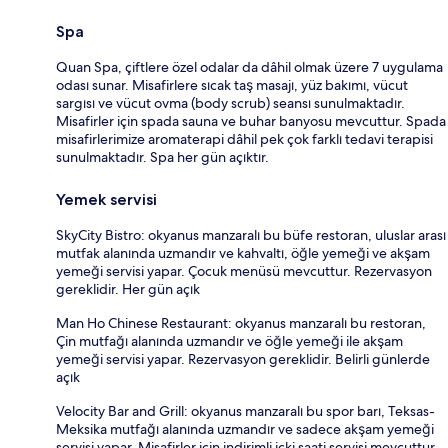
Spa
Quan Spa, çiftlere özel odalar da dâhil olmak üzere 7 uygulama
odası sunar. Misafirlere sıcak taş masajı, yüz bakımı, vücut
sargısı ve vücut ovma (body scrub) seansı sunulmaktadır.
Misafirler için spada sauna ve buhar banyosu mevcuttur. Spada
misafirlerimize aromaterapi dâhil pek çok farklı tedavi terapisi
sunulmaktadır. Spa her gün açıktır.
Yemek servisi
SkyCity Bistro: okyanus manzaralı bu büfe restoran, uluslar arası
mutfak alanında uzmandır ve kahvaltı, öğle yemeği ve akşam
yemeği servisi yapar. Çocuk menüsü mevcuttur. Rezervasyon
gereklidir. Her gün açık
Man Ho Chinese Restaurant: okyanus manzaralı bu restoran,
Çin mutfağı alanında uzmandır ve öğle yemeği ile akşam
yemeği servisi yapar. Rezervasyon gereklidir. Belirli günlerde
açık
Velocity Bar and Grill: okyanus manzaralı bu spor barı, Teksas-
Meksika mutfağı alanında uzmandır ve sadece akşam yemeği
servisi yapar. Misafirler için indirimli içki saati servisi mevcuttur.