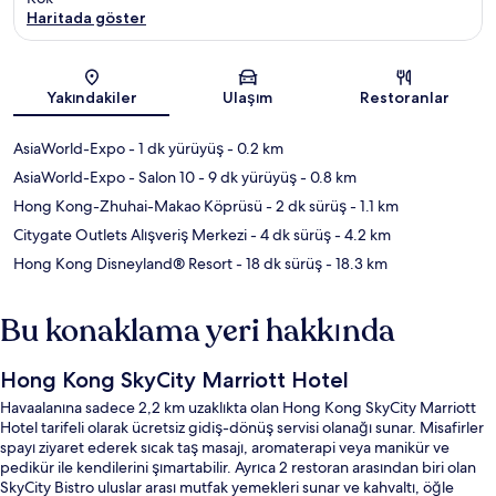
Haritada göster
Harita
Yakındakiler
Ulaşım
Restoranlar
AsiaWorld-Expo
- 1 dk yürüyüş
- 0.2 km
AsiaWorld-Expo - Salon 10
- 9 dk yürüyüş
- 0.8 km
Hong Kong-Zhuhai-Makao Köprüsü
- 2 dk sürüş
- 1.1 km
Citygate Outlets Alışveriş Merkezi
- 4 dk sürüş
- 4.2 km
Hong Kong Disneyland® Resort
- 18 dk sürüş
- 18.3 km
Bu konaklama yeri hakkında
Hong Kong SkyCity Marriott Hotel
Havaalanına sadece 2,2 km uzaklıkta olan Hong Kong SkyCity Marriott
Hotel tarifeli olarak ücretsiz gidiş-dönüş servisi olanağı sunar. Misafirler
spayı ziyaret ederek sıcak taş masajı, aromaterapi veya manikür ve
pedikür ile kendilerini şımartabilir. Ayrıca 2 restoran arasından biri olan
SkyCity Bistro uluslar arası mutfak yemekleri sunar ve kahvaltı, öğle