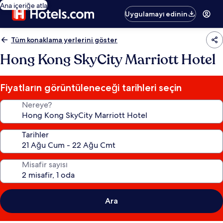
Ana içeriğe atla
Uygulamayı edinin
Tüm konaklama yerlerini göster
Hong Kong SkyCity Marriott Hotel
Fiyatların görüntüleneceği tarihleri seçin
Nereye?
Tarihler
Misafir sayısı
Ara