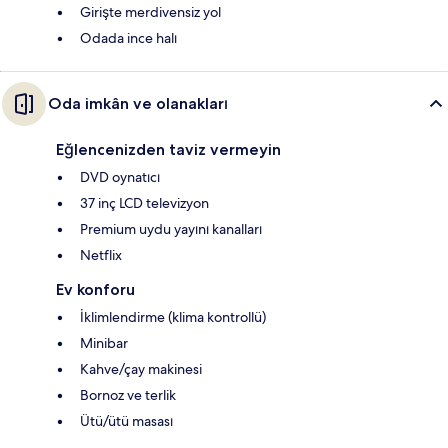
Girişte merdivensiz yol
Odada ince halı
Oda imkân ve olanakları
Eğlencenizden taviz vermeyin
DVD oynatıcı
37 inç LCD televizyon
Premium uydu yayını kanalları
Netflix
Ev konforu
İklimlendirme (klima kontrollü)
Minibar
Kahve/çay makinesi
Bornoz ve terlik
Ütü/ütü masası