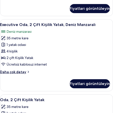
Oda,
görün
2
Fiyatları görüntüleyin
Çift
Kişilik
Yatak
Executive
Kaliteli yatak takımı, minibar, odada k
10
hakkında
Executive Oda, 2 Çift Kişilik Yatak, Deniz Manzaralı
Oda,
daha
Deniz manzarası
fazla
2
detay
35 metre kare
Çift
Kişilik
1 yatak odası
Yatak,
4 kişilik
Deniz
2 çift Kişilik Yatak
Manzaralı
Ücretsiz kablosuz internet
için
Executive
Daha çok detay
tüm
Oda,
fotoğrafları
2
Fiyatları görüntüleyin
görün
Çift
Kişilik
Yatak,
Oda,
Kaliteli yatak takımı, minibar, odada k
6
Deniz
Oda, 2 Çift Kişilik Yatak
2
Manzaralı
35 metre kare
hakkında
Çift
daha