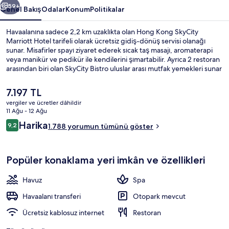
59+
Genel Bakış
Odalar
Konum
Politikalar
Havaalanına sadece 2,2 km uzaklıkta olan Hong Kong SkyCity
Marriott Hotel tarifeli olarak ücretsiz gidiş-dönüş servisi olanağı
sunar. Misafirler spayı ziyaret ederek sıcak taş masajı, aromaterapi
veya manikür ve pedikür ile kendilerini şımartabilir. Ayrıca 2 restoran
arasından biri olan SkyCity Bistro uluslar arası mutfak yemekleri sunar
ve kahvaltı, öğle yemeği ve akşam yemeği için açıktır. 2
bar/dinlenme salonu, kapalı havuz ve 24 saat açık sağlık kulübü; bu
Şu
7.197 TL
lüks otel dâhilindeki diğer öne çıkan özellikler arasındadır. Misafirler
anki
vergiler ve ücretler dâhildir
yardıma hazır personel ve kahvaltı ile ilgili harika yorumlarda
fiyat
11 Ağu - 12 Ağu
bulunuyor.
2 restoran; kahvaltı, öğle yemeği ve 
7.197 TL
Yorumlar
Harika
9,2
1.788 yorumun tümünü göster
9,2/10
Popüler konaklama yeri imkân ve özellikleri
Havuz
Spa
Havaalanı transferi
Otopark mevcut
Ücretsiz kablosuz internet
Restoran