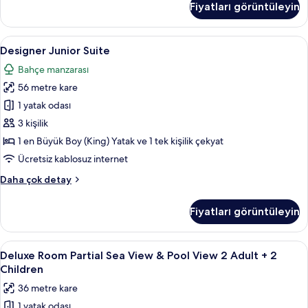
Fiyatları görüntüleyin
veya
tüm
İki
fotoğrafları
Ayrı
Designer
Ücretsiz minibar, odada kasa, masa, diz
görün
5
Yataklı
Designer Junior Suite
Junior
Oda,
Bahçe manzarası
Kısmi
Suite
Deniz
56 metre kare
için
Manzaralı
tüm
1 yatak odası
hakkında
fotoğrafları
daha
3 kişilik
fazla
görün
1 en Büyük Boy (King) Yatak ve 1 tek kişilik çekyat
detay
Ücretsiz kablosuz internet
Designer
Daha çok detay
Junior
Suite
Fiyatları görüntüleyin
hakkında
daha
fazla
Deluxe
Balkon
7
detay
Deluxe Room Partial Sea View & Pool View 2 Adult + 2
Room
Children
Partial
36 metre kare
Sea
1 yatak odası