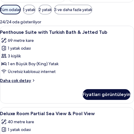
Odalar
Tüm odalar
1 yatak
2 yatak
3 ve daha fazla yatak
için
mevcut
24/24 oda gösteriliyor
filtreler
Penthouse
Duş, geniş duş başlığı, çevre dostu b
7
Penthouse Suite with Turkish Bath & Jetted Tub
Suite
69 metre kare
with
1 yatak odası
Turkish
Bath
3 kişilik
&
1 en Büyük Boy (King) Yatak
Jetted
Ücretsiz kablosuz internet
Tub
Penthouse
Daha çok detay
için
Suite
tüm
with
Fiyatları görüntüleyin
Turkish
fotoğrafları
Bath
görün
&
Deluxe
Balkon
7
Jetted
Deluxe Room Partial Sea View & Pool View
Room
Tub
40 metre kare
hakkında
Partial
daha
1 yatak odası
Sea
fazla