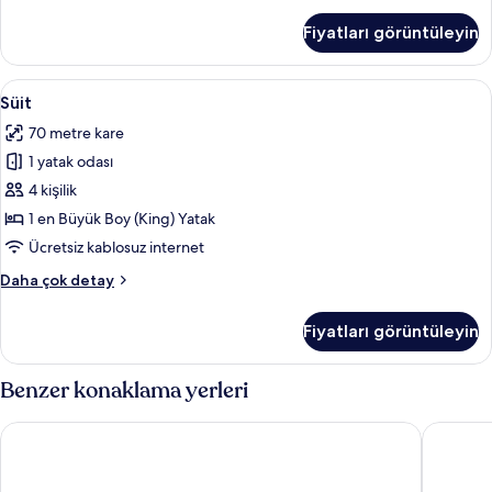
tüm
Suite
Fiyatları görüntüleyin
2
fotoğrafları
Adult
görün
+
Süit
Süit | Ücretsiz minibar, odada kasa, mas
7
2
Süit
için
Children
70 metre kare
hakkında
tüm
daha
1 yatak odası
fotoğrafları
fazla
görün
4 kişilik
detay
1 en Büyük Boy (King) Yatak
Ücretsiz kablosuz internet
Süit
Daha çok detay
hakkında
daha
Fiyatları görüntüleyin
fazla
detay
Benzer konaklama yerleri
Concorde De Luxe Resort Lara Antalya - Prive Ultra All Inclusiv
Swandor 