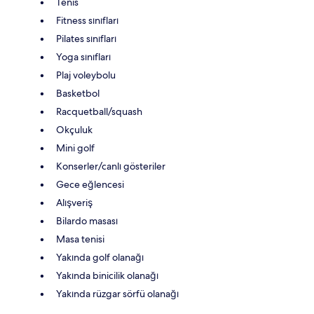
Tenis
Fitness sınıfları
Pilates sınıfları
Yoga sınıfları
Plaj voleybolu
Basketbol
Racquetball/squash
Okçuluk
Mini golf
Konserler/canlı gösteriler
Gece eğlencesi
Alışveriş
Bilardo masası
Masa tenisi
Yakında golf olanağı
Yakında binicilik olanağı
Yakında rüzgar sörfü olanağı