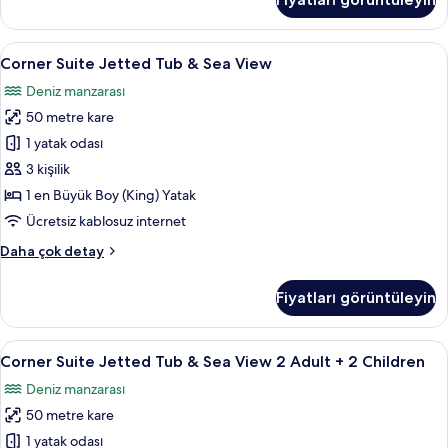
görün
2
Adult
+
Corner
Ücretsiz minibar, odada kasa, masa, diz
5
2
Corner Suite Jetted Tub & Sea View
Suite
Children
Deniz manzarası
hakkında
Jetted
daha
50 metre kare
Tub
fazla
&
1 yatak odası
detay
Sea
3 kişilik
View
1 en Büyük Boy (King) Yatak
için
Ücretsiz kablosuz internet
tüm
Corner
Daha çok detay
fotoğrafları
Suite
görün
Jetted
Fiyatları görüntüleyin
Tub
&
Sea
Corner
Ücretsiz minibar, odada kasa, masa, diz
5
View
Corner Suite Jetted Tub & Sea View 2 Adult + 2 Children
Suite
hakkında
Deniz manzarası
daha
Jetted
fazla
50 metre kare
Tub
detay
&
1 yatak odası