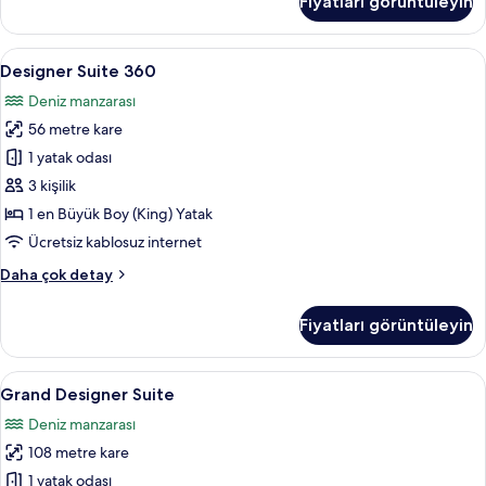
Fiyatları görüntüleyin
tüm
veya
İki
fotoğrafları
Ayrı
Designer
Designer Suite 360 | Jakuzi
görün
8
Yataklı
Designer Suite 360
Suite
Oda,
Deniz manzarası
Deniz
360
Manzaralı
56 metre kare
için
hakkında
tüm
1 yatak odası
daha
fotoğrafları
fazla
3 kişilik
detay
görün
1 en Büyük Boy (King) Yatak
Ücretsiz kablosuz internet
Designer
Daha çok detay
Suite
360
Fiyatları görüntüleyin
hakkında
daha
fazla
Grand
Jakuzi
11
detay
Grand Designer Suite
Designer
Deniz manzarası
Suite
108 metre kare
için
tüm
1 yatak odası