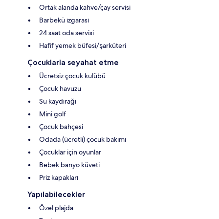
Ortak alanda kahve/çay servisi
Barbekü ızgarası
24 saat oda servisi
Hafif yemek büfesi/şarküteri
Çocuklarla seyahat etme
Ücretsiz çocuk kulübü
Çocuk havuzu
Su kaydırağı
Mini golf
Çocuk bahçesi
Odada (ücretli) çocuk bakımı
Çocuklar için oyunlar
Bebek banyo küveti
Priz kapakları
Yapılabilecekler
Özel plajda