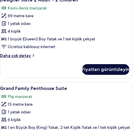
Suite
Kısmi deniz manzaralı
2
69 metre kare
Adult
+
1 yatak odası
2
4 kişilik
Children
1 büyük (Queen) Boy Yatak ve 1 tek kişilik çekyat
için
Ücretsiz kablosuz internet
tüm
Designer
Daha çok detay
fotoğrafları
Suite
görün
2
Fiyatları görüntüleyin
Adult
+
2
Grand
Ücretsiz minibar, odada kasa, masa, diz
6
Children
Grand Family Penthouse Suite
Family
hakkında
Plaj manzaralı
daha
Penthouse
fazla
13 metre kare
Suite
detay
için
1 yatak odası
tüm
6 kişilik
fotoğrafları
1 en Büyük Boy (King) Yatak, 2 tek Kişilik Yatak ve 1 tek kişilik çekyat
görün