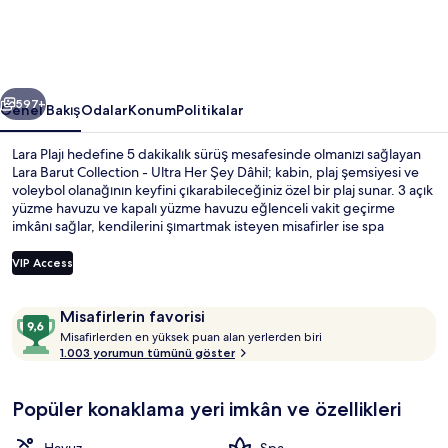
Her
Şey
Dâhil
ceki
Sonraki
için
597+
Genel Bakış
Odalar
Konum
Politikalar
fotoğraf
Lara Plajı hedefine 5 dakikalık sürüş mesafesinde olmanızı sağlayan
galerisi
Lara Barut Collection - Ultra Her Şey Dâhil; kabin, plaj şemsiyesi ve
voleybol olanağının keyfini çıkarabileceğiniz özel bir plaj sunar. 3 açık
yüzme havuzu ve kapalı yüzme havuzu eğlenceli vakit geçirme
imkânı sağlar, kendilerini şımartmak isteyen misafirler ise spa
merkezini ziyaret ederek sıcak taş masajı, aromaterapi ve deniz suyu
tedavisi olanağı ile keyiflerine bakabilir. 8 restoran arasından biri olan
VIP Access
Sandal Seafood deniz ürünleri yemekleri sunar, öğle yemeği ve
akşam yemeği için açıktır. 4 bar/dinlenme salonu, gece kulübü ve
Yorumlar
10
ücretsiz çocuk kulübü; bu lüks resort otel içerisindeki diğer öne çıkan
Misafirlerin favorisi
Kapalı yüzme havuzu, 3 açık yüzme hav
özellikler arasındadır. Misafirler arasında yardıma hazır personel ve
M
üzerinden
Misafirlerden en yüksek puan alan yerlerden biri
konaklama yerinin genel durumu popüler.
i
1.003 yorumun tümünü göster
9,6,
s
Misafirlerin
a
favorisi
Popüler konaklama yeri imkân ve özellikleri
f
i
r