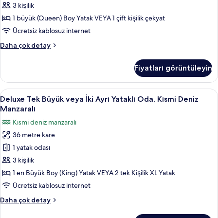
View
3 kişilik
detay
&
1 büyük (Queen) Boy Yatak VEYA 1 çift kişilik çekyat
Pool
Ücretsiz kablosuz internet
View
Deluxe
Daha çok detay
için
Room
tüm
Partial
Fiyatları görüntüleyin
Sea
fotoğrafları
View
görün
&
Deluxe
Ücretsiz minibar, odada kasa, masa, diz
5
Pool
Deluxe Tek Büyük veya İki Ayrı Yataklı Oda, Kısmi Deniz
Tek
View
Manzaralı
hakkında
Büyük
Kısmi deniz manzaralı
daha
veya
fazla
36 metre kare
İki
detay
1 yatak odası
Ayrı
Yataklı
3 kişilik
Oda,
1 en Büyük Boy (King) Yatak VEYA 2 tek Kişilik XL Yatak
Kısmi
Ücretsiz kablosuz internet
Deniz
Deluxe
Daha çok detay
Manzaralı
Tek
için
Büyük