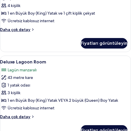
Sea
4 kişilik
View
1 en Büyük Boy (King) Yatak ve 1 çift kişilik çekyat
2
Ücretsiz kablosuz internet
Adult
Corner
Daha çok detay
+
Suite
2
Jetted
Fiyatları görüntüleyin
Children
Tub
&
için
Sea
Deluxe
Deluxe Lagoon Room | Ücretsiz minibar,
tüm
5
View
Deluxe Lagoon Room
Lagoon
fotoğrafları
2
Lagün manzaralı
Adult
Room
görün
+
43 metre kare
için
2
tüm
1 yatak odası
Children
fotoğrafları
hakkında
3 kişilik
daha
görün
1 en Büyük Boy (King) Yatak VEYA 2 büyük (Queen) Boy Yatak
fazla
Ücretsiz kablosuz internet
detay
Deluxe
Daha çok detay
Lagoon
Room
Fiyatları görüntüleyin