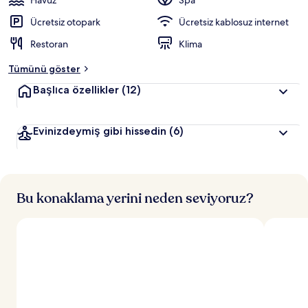
Havuz
Spa
l
e
Ücretsiz otopark
Ücretsiz kablosuz internet
r
Restoran
Klima
d
e
Tümünü göster
n
Başlıca özellikler
(12)
e
n
Evinizdeymiş gibi hissedin
(6)
y
ü
k
s
e
k
Bu konaklama yerini neden seviyoruz?
p
u
a
n
a
l
a