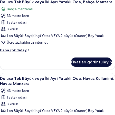
5
Kullanımı
Deluxe Tek Büyük veya İki Ayrı Yataklı Oda, Bahçe Manzaralı
Tek
hakkında
Bahçe manzarası
daha
Büyük
fazla
33 metre kare
veya
detay
İki
1 yatak odası
Ayrı
3 kişilik
Yataklı
1 en Büyük Boy (King) Yatak VEYA 2 büyük (Queen) Boy Yatak
Oda,
Ücretsiz kablosuz internet
Bahçe
Deluxe
Daha çok detay
Manzaralı
Tek
için
Büyük
Fiyatları görüntüleyin
tüm
veya
İki
fotoğrafları
Ayrı
Deluxe
Ücretsiz minibar, odada kasa, masa, diz
görün
8
Yataklı
Deluxe Tek Büyük veya İki Ayrı Yataklı Oda, Havuz Kullanımı,
Tek
Oda,
Havuz Manzaralı
Bahçe
Büyük
43 metre kare
Manzaralı
veya
hakkında
1 yatak odası
İki
daha
3 kişilik
Ayrı
fazla
detay
Yataklı
1 en Büyük Boy (King) Yatak VEYA 2 büyük (Queen) Boy Yatak