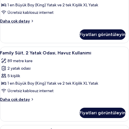
Banyolu
1 en Büyük Boy (King) Yatak ve 2 tek Kişilik XL Yatak
için
Ücretsiz kablosuz internet
tüm
Family
Daha çok detay
fotoğrafları
Süit,
görün
2
Fiyatları görüntüleyin
Yatak
Odası,
2
Family
Ücretsiz minibar, odada kasa, masa, diz
9
Banyolu
Family Süit, 2 Yatak Odası, Havuz Kullanımı
Süit,
hakkında
89 metre kare
daha
2
fazla
2 yatak odası
Yatak
detay
Odası,
5 kişilik
Havuz
1 en Büyük Boy (King) Yatak ve 2 tek Kişilik XL Yatak
Kullanımı
Ücretsiz kablosuz internet
için
Family
Daha çok detay
tüm
Süit,
fotoğrafları
2
Fiyatları görüntüleyin
Yatak
görün
Odası,
Havuz
Deluxe
Deluxe Tek Büyük veya İki Ayrı Yataklı