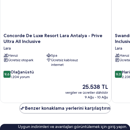
Concorde
Swando
Concorde De Luxe Resort Lara Antalya - Prive
Swando
De
Hotels
Ultra All Inclusive
Inclusi
Luxe
&
Lara
Lara
Resort
Resort
Lara
Havuz
Spa
Topkapi
Havuz
Ücretsiz otopark
Ücretsiz kablosuz
Ücrets
Antalya
Palace
internet
-
-
Prive
All
10
10
Olağanüstü
Har
9,6
9,0
Ultra
Inclusiv
üzerinden
üzerind
1.204 yorum
2.23
All
Lara
9.6,
9.0,
Güncel
25.538 TL
Inclusive
Olağanüstü,
Harika,
fiyat:
Lara
1.204
2.238
vergiler ve ücretler dâhildir
25.538 TL
9 Ağu - 10 Ağu
yorum
yorum
Benzer konaklama yerlerini karşılaştırın
Uygun indirimleri ve avantajları görüntülemek için giriş yapın.