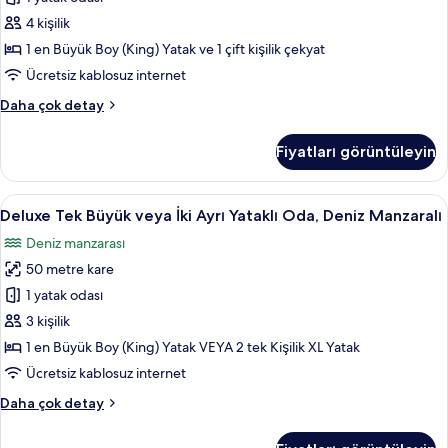
View
4 kişilik
&
Pool
1 en Büyük Boy (King) Yatak ve 1 çift kişilik çekyat
View
Ücretsiz kablosuz internet
2
Deluxe
Daha çok detay
Adult
Room
+
Partial
Fiyatları görüntüleyin
Sea
2
View
Children
&
Deluxe
Ücretsiz minibar, odada kasa, masa, diz
için
6
Pool
Deluxe Tek Büyük veya İki Ayrı Yataklı Oda, Deniz Manzaralı
Tek
View
tüm
Deniz manzarası
2
Büyük
fotoğrafları
Adult
50 metre kare
veya
görün
+
İki
1 yatak odası
2
Ayrı
Children
3 kişilik
hakkında
Yataklı
1 en Büyük Boy (King) Yatak VEYA 2 tek Kişilik XL Yatak
daha
Oda,
Ücretsiz kablosuz internet
fazla
Deniz
detay
Deluxe
Daha çok detay
Manzaralı
Tek
için
Büyük