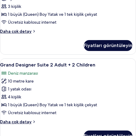
fotoğrafları
3 kişilik
görün
1 büyük (Queen) Boy Yatak ve 1 tek kişilik çekyat
Ücretsiz kablosuz internet
Grand
Daha çok detay
Designer
Suite
Fiyatları görüntüleyin
hakkında
daha
fazla
Grand
Jakuzi
11
detay
Grand Designer Suite 2 Adult + 2 Children
Designer
Deniz manzarası
Suite
10 metre kare
2
Adult
1 yatak odası
+
4 kişilik
2
1 büyük (Queen) Boy Yatak ve 1 tek kişilik çekyat
Children
Ücretsiz kablosuz internet
için
Grand
Daha çok detay
tüm
Designer
fotoğrafları
Suite
Fiyatları görüntüleyin