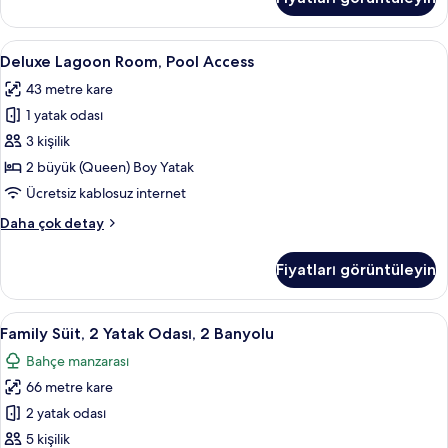
hakkında
daha
fazla
Deluxe
Deluxe Lagoon Room, Pool Access | Ücre
5
detay
Deluxe Lagoon Room, Pool Access
Lagoon
43 metre kare
Room,
1 yatak odası
Pool
Access
3 kişilik
için
2 büyük (Queen) Boy Yatak
tüm
Ücretsiz kablosuz internet
fotoğrafları
Deluxe
Daha çok detay
görün
Lagoon
Room,
Fiyatları görüntüleyin
Pool
Access
hakkında
Family
Ücretsiz minibar, odada kasa, masa, diz
7
daha
Family Süit, 2 Yatak Odası, 2 Banyolu
Süit,
fazla
Bahçe manzarası
detay
2
66 metre kare
Yatak
Odası,
2 yatak odası
2
5 kişilik