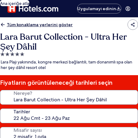
Ana içeriğe atla
Uygulamayı edinin
Tüm konaklama yerlerini göster
Lara Barut Collection - Ultra Her
Şey Dâhil
5.0
yıldızlı
Lara Plajı yakınında, kongre merkezi bağlantılı, tam donanımlı spa olan
konaklama
her şey dâhil resort otel
yeri
Fiyatların görüntüleneceği tarihleri seçin
Nereye?
Tarihler
Misafir sayısı