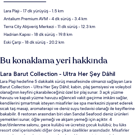
Lara Plajı
- 17 dk yürüyüş
- 1.5 km
Antalium Premium AVM
- 4 dk sürüş
- 3.4 km
Terra City Alışveriş Merkezi
- 11 dk sürüş
- 12.3 km
Hadrian Kapısı
- 18 dk sürüş
- 19.8 km
Eski Çarşı
- 18 dk sürüş
- 20.2 km
Bu konaklama yeri hakkında
Lara Barut Collection - Ultra Her Şey Dâhil
Lara Plajı hedefine 5 dakikalık sürüş mesafesinde olmanızı sağlayan Lara
Barut Collection - Ultra Her Şey Dâhil; kabin, plaj şemsiyesi ve voleybol
olanağının keyfini çıkarabileceğiniz özel bir plaj sunar. 3 açık yüzme
havuzu ve kapalı yüzme havuzu eğlenceli vakit geçirme imkânı sağlar,
kendilerini şımartmak isteyen misafirler ise spa merkezini ziyaret ederek
sıcak taş masajı, aromaterapi ve deniz suyu tedavisi olanağı ile keyiflerine
bakabilir. 8 restoran arasından biri olan Sandal Seafood deniz ürünleri
yemekleri sunar, öğle yemeği ve akşam yemeği için açıktır. 4
bar/dinlenme salonu, gece kulübü ve ücretsiz çocuk kulübü; bu lüks
resort otel içerisindeki diğer öne çıkan özellikler arasındadır. Misafirler