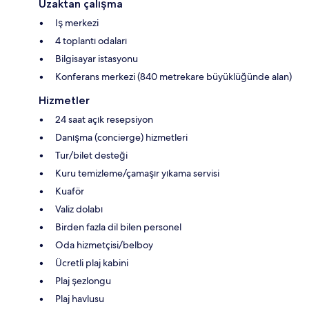
Uzaktan çalışma
Iş merkezi
4 toplantı odaları
Bilgisayar istasyonu
Konferans merkezi (840 metrekare büyüklüğünde alan)
Hizmetler
24 saat açık resepsiyon
Danışma (concierge) hizmetleri
Tur/bilet desteği
Kuru temizleme/çamaşır yıkama servisi
Kuaför
Valiz dolabı
Birden fazla dil bilen personel
Oda hizmetçisi/belboy
Ücretli plaj kabini
Plaj şezlongu
Plaj havlusu