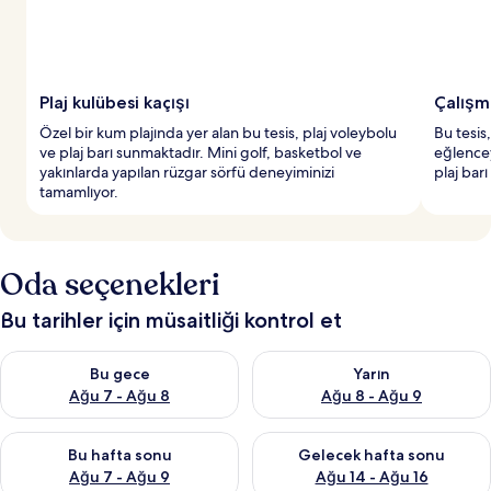
n
y
e
r
Plaj kulübesi kaçışı
Çalışm
l
Özel bir kum plajında yer alan bu tesis, plaj voleybolu
Bu tesis
e
ve plaj barı sunmaktadır. Mini golf, basketbol ve
eğlencey
r
yakınlarda yapılan rüzgar sörfü deneyiminizi
plaj bar
d
tamamlıyor.
e
n
b
i
Oda seçenekleri
r
i
Bu tarihler için müsaitliği kontrol et
Bu gece için müsaitliği kontrol et Ağu 7 - Ağu 8
Yarın için müsaitliği kontrol e
Bu gece
Yarın
Ağu 7 - Ağu 8
Ağu 8 - Ağu 9
Bu hafta sonu için müsaitliği kontrol et Ağu 7 - Ağu 9
Önümüzdeki hafta sonu için müs
Bu hafta sonu
Gelecek hafta sonu
Ağu 7 - Ağu 9
Ağu 14 - Ağu 16