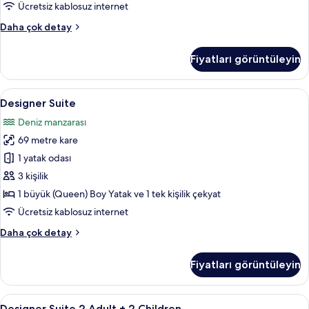
Oda,
Ücretsiz kablosuz internet
Havuz
Deluxe
Daha çok detay
Kullanımı,
Tek
Havuz
Büyük
Fiyatları görüntüleyin
veya
Manzaralı
İki
için
Ayrı
Designer
Jakuzi
tüm
7
Yataklı
Designer Suite
Suite
Oda,
fotoğrafları
Deniz manzarası
Havuz
için
görün
Kullanımı,
69 metre kare
tüm
Havuz
fotoğrafları
1 yatak odası
Manzaralı
görün
hakkında
3 kişilik
daha
1 büyük (Queen) Boy Yatak ve 1 tek kişilik çekyat
fazla
Ücretsiz kablosuz internet
detay
Designer
Daha çok detay
Suite
hakkında
Fiyatları görüntüleyin
daha
fazla
detay
Designer
Jakuzi
7
Designer Suite 2 Adult + 2 Children