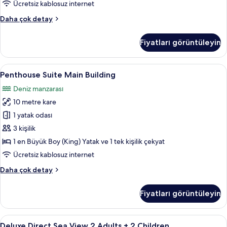
Ücretsiz kablosuz internet
Grand
Daha çok detay
Family
Penthouse
Fiyatları görüntüleyin
Suite
hakkında
daha
Penthouse
Ücretsiz minibar, odada kasa, masa, diz
6
fazla
Penthouse Suite Main Building
Suite
detay
Deniz manzarası
Main
10 metre kare
Building
için
1 yatak odası
tüm
3 kişilik
fotoğrafları
1 en Büyük Boy (King) Yatak ve 1 tek kişilik çekyat
görün
Ücretsiz kablosuz internet
Penthouse
Daha çok detay
Suite
Main
Fiyatları görüntüleyin
Building
hakkında
daha
Deluxe
Ücretsiz minibar, odada kasa, masa, diz
6
fazla
Deluxe Direct Sea View 2 Adults + 2 Children