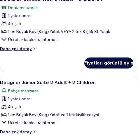
Direct
detay
Deniz manzarası
Sea
1 yatak odası
View
2
4 kişilik
Adults
1 en Büyük Boy (King) Yatak VEYA 2 tek Kişilik XL Yatak
+
Ücretsiz kablosuz internet
2
Deluxe
Daha çok detay
Children
Direct
için
Sea
Fiyatları görüntüleyin
View
tüm
2
fotoğrafları
Adults
Designer
Ücretsiz minibar, odada kasa, masa, diz
görün
5
+
Designer Junior Suite 2 Adult + 2 Children
Junior
2
Bahçe manzarası
Children
Suite
hakkında
1 yatak odası
2
daha
Adult
4 kişilik
fazla
+
detay
1 en Büyük Boy (King) Yatak ve 1 tek kişilik çekyat
2
Ücretsiz kablosuz internet
Children
Designer
Daha çok detay
için
Junior