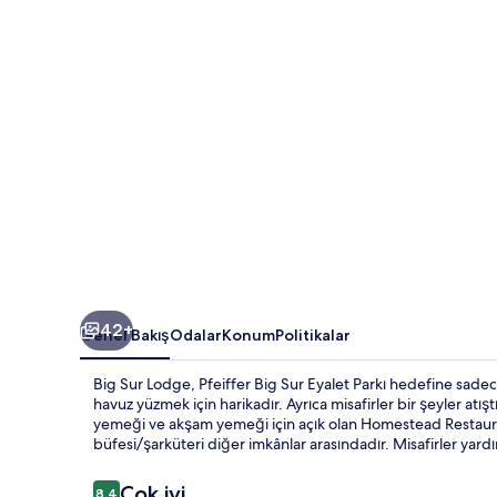
42+
Genel Bakış
Odalar
Konum
Politikalar
Big Sur Lodge, Pfeiffer Big Sur Eyalet Parkı hedefine sade
havuz yüzmek için harikadır. Ayrıca misafirler bir şeyler at
yemeği ve akşam yemeği için açık olan Homestead Restauran
büfesi/şarküteri diğer imkânlar arasındadır. Misafirler yard
Yorumlar
Çok iyi
8,4