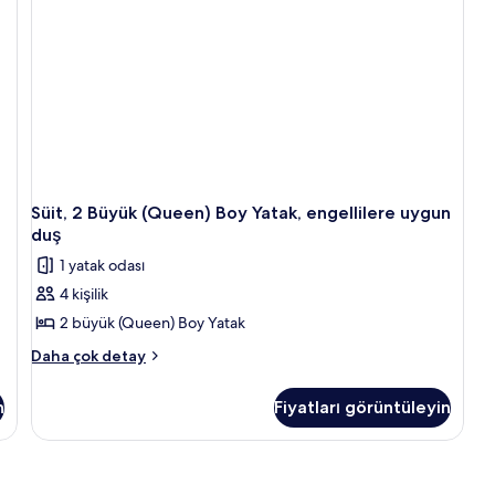
hakkında
ha
daha
da
fazla
fa
detay
de
Süit, 2 Büyük (Queen) Boy Yatak, engellilere uygun
duş
1 yatak odası
4 kişilik
2 büyük (Queen) Boy Yatak
Süit,
Daha çok detay
2
Büyük
n
Fiyatları görüntüleyin
(Queen)
Boy
Yatak,
engellilere
uygun