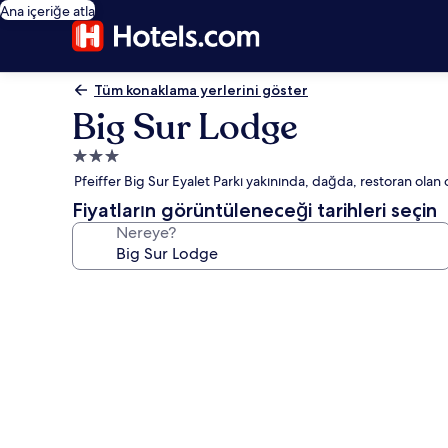
Ana içeriğe atla
Tüm konaklama yerlerini göster
Big Sur Lodge
3.0
yıldızlı
Pfeiffer Big Sur Eyalet Parkı yakınında, dağda, restoran olan 
konaklama
Fiyatların görüntüleneceği tarihleri seçin
yeri
Nereye?
Big
Sur
Lodge
için
fotoğraf
galerisi