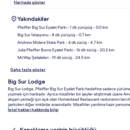
Haritada göster
Yakındakiler
Pfeiffer Big Sur Eyalet Parkı
- 1 dk yürüyüş
- 0.0 km
Big Sur İstasyonu
- 8 dk yürüyüş
- 0.7 km
Hari
Andrew Molera State Park
- 4 dk sürüş
- 4.7 km
Julia Pfeiffer Burns Eyalet Parkı
- 16 dk sürüş
- 20.2 km
McWay Şelaleleri
- 19 dk sürüş
- 24.5 km
Daha fazla göster
Big Sur Lodge
Big Sur Lodge, Pfeiffer Big Sur Eyalet Parkı hedefine sadece yürüme
yüzmek için harikadır. Ayrıca misafirler bir şeyler atıştırmak üzere 
akşam yemeği için açık olan Homestead Restaurant restoranını tercih
şarküteri diğer imkânlar arasındadır. Misafirler yardıma hazır persone
İptal hakları hakkında bilgi
Konaklama yerinin büyüklüğü