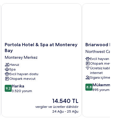
Portola Hotel & Spa at Monterey Bay
Briarwood Inn
Portola
Briarwood
Portola Hotel & Spa at Monterey
Briarwood Inn
Hotel
Inn
Bay
Northwest Carmel
&
Northwest
Monterey Merkez
Evcil hayvan dostu
Spa
Carmel
Otopark mevcut
at
Havuz
Ücretsiz kablosuz
Spa
Monterey
internet
Evcil hayvan dostu
Bay
Sigara içilmez
Otopark mevcut
Monterey
10
Mükemmel
10
Merkez
Harika
8,8
9,2
üzerinden
895 yorum
üzerinden
3.520 yorum
8.8,
9.2,
Güncel
14.540 TL
Mükemmel,
Harika,
fiyat:
895
3.520
vergiler ve ücretler dâhildir
vergiler v
14.540 TL
yorum
24 Ağu - 25 Ağu
yorum