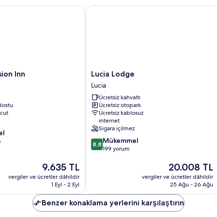
duş
n Inn
Lucia Lodge
hakkında
daha
fazla
detay
Lucia
ion Inn
Lucia Lodge
Lodge
Lucia
Lucia
Ücretsiz kahvaltı
dostu
Ücretsiz otopark
cut
Ücretsiz kablosuz
internet
Sigara içilmez
el
10
Mükemmel
m
8,8
üzerinden
199 yorum
8.8,
Güncel
Güncel
9.635 TL
20.008 TL
Mükemmel,
fiyat:
fiyat:
199
vergiler ve ücretler dâhildir
vergiler ve ücretler dâhildir
9.635 TL
20.008 TL
yorum
1 Eyl - 2 Eyl
25 Ağu - 26 Ağu
Benzer konaklama yerlerini karşılaştırın