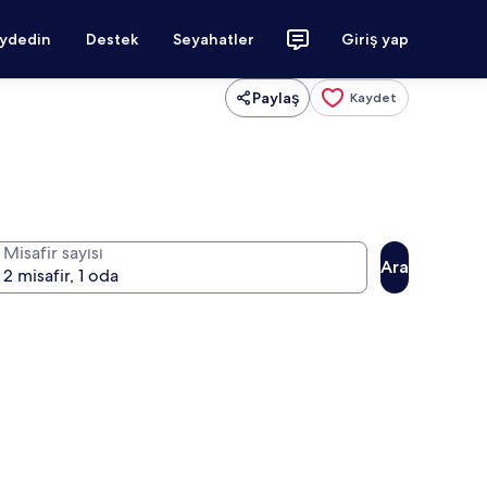
aydedin
Destek
Seyahatler
Giriş yap
Paylaş
Kaydet
Misafir sayısı
Ara