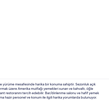
Resepsiyon
ce yürüme mesafesinde harika bir konuma sahiptir. Sezonluk açık
ıştırmak üzere Amerika mutfağı yemekleri sunan ve kahvaltı, öğle
t restoranını tercih edebilir. Bar/dinlenme salonu ve hafif yemek
1 yatak odası
ıma hazır personel ve konum ile ilgili harika yorumlarda bulunuyor.