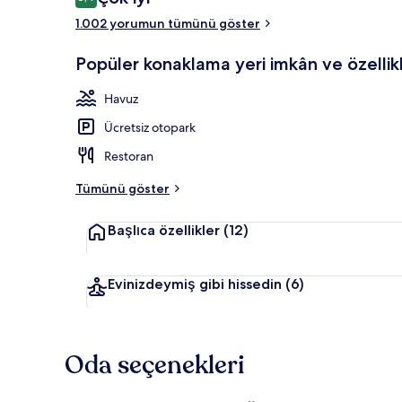
8,4/10
1.002 yorumun tümünü göster
Dış mekân
Popüler konaklama yeri imkân ve özellikl
Havuz
Ücretsiz otopark
Restoran
Tümünü göster
Başlıca özellikler
(12)
Evinizdeymiş gibi hissedin
(6)
Oda seçenekleri