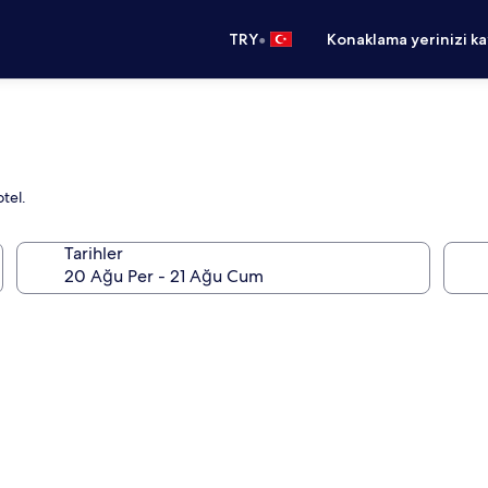
•
TRY
Konaklama yerinizi k
otel.
Tarihler