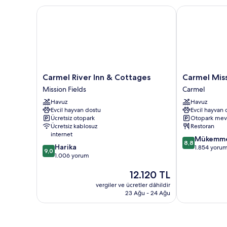
Carmel River Inn & Cottages
Carmel Missio
Carmel
Carmel
Carmel River Inn & Cottages
Carmel Miss
River
Mission
Mission Fields
Carmel
Inn
Inn
Havuz
Havuz
&
Carmel
Evcil hayvan dostu
Evcil hayvan 
Cottages
Ücretsiz otopark
Otopark mev
Mission
Ücretsiz kablosuz
Restoran
Fields
internet
10
Mükemm
8,8
10
Harika
üzerinden
1.854 yoru
9,0
üzerinden
1.006 yorum
8.8,
9.0,
Mükemmel,
Güncel
12.120 TL
Harika,
1.854
fiyat:
1.006
yorum
vergiler ve ücretler dâhildir
12.120 TL
yorum
23 Ağu - 24 Ağu