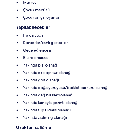
Market
Çocuk menüsü
Çocuklar için oyunlar
Yapılabilecekler
Plajda yoga
Konserler/canlı gösteriler
Gece eğlencesi
Bilardo masası
Yakında plaj olanağı
Yakında ekolojik tur olanağı
Yakında golf olanağı
Yakında doğa yürüyüşü/bisiklet parkuru olanağı
Yakında dağ bisikleti olanağı
Yakında kanoyla gezinti olanağı
Yakında tüplü dalış olanağı
Yakında ziplining olanağı
Uzaktan çalışma