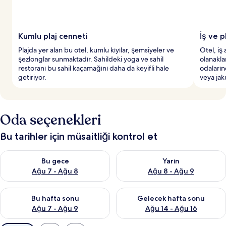
Kumlu plaj cenneti
İş ve p
Plajda yer alan bu otel, kumlu kıyılar, şemsiyeler ve
Otel, iş
şezlonglar sunmaktadır. Sahildeki yoga ve sahil
olanaklar
restoranı bu sahil kaçamağını daha da keyifli hale
odaların
getiriyor.
veya jak
Oda seçenekleri
Bu tarihler için müsaitliği kontrol et
Bu gece için müsaitliği kontrol et Ağu 7 - Ağu 8
Yarın için müsaitliği kontrol e
Bu gece
Yarın
Ağu 7 - Ağu 8
Ağu 8 - Ağu 9
Bu hafta sonu için müsaitliği kontrol et Ağu 7 - Ağu 9
Önümüzdeki hafta sonu için müs
Bu hafta sonu
Gelecek hafta sonu
Ağu 7 - Ağu 9
Ağu 14 - Ağu 16