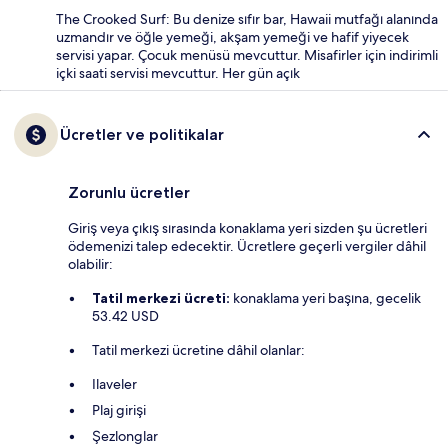
The Crooked Surf: Bu denize sıfır bar, Hawaii mutfağı alanında
uzmandır ve öğle yemeği, akşam yemeği ve hafif yiyecek
servisi yapar. Çocuk menüsü mevcuttur. Misafirler için indirimli
içki saati servisi mevcuttur. Her gün açık
Ücretler ve politikalar
Zorunlu ücretler
Giriş veya çıkış sırasında konaklama yeri sizden şu ücretleri
ödemenizi talep edecektir. Ücretlere geçerli vergiler dâhil
olabilir:
Tatil merkezi ücreti:
konaklama yeri başına, gecelik
53.42 USD
Tatil merkezi ücretine dâhil olanlar:
Ilaveler
Plaj girişi
Şezlonglar