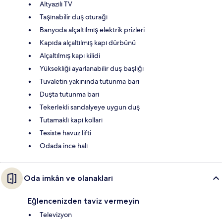
Altyazılı TV
Taşınabilir duş oturağı
Banyoda alçaltılmış elektrik prizleri
Kapıda alçaltılmış kapı dürbünü
Alçaltılmış kapı kilidi
Yüksekliği ayarlanabilir duş başlığı
Tuvaletin yakınında tutunma barı
Duşta tutunma barı
Tekerlekli sandalyeye uygun duş
Tutamaklı kapı kolları
Tesiste havuz lifti
Odada ince halı
Oda imkân ve olanakları
Eğlencenizden taviz vermeyin
Televizyon