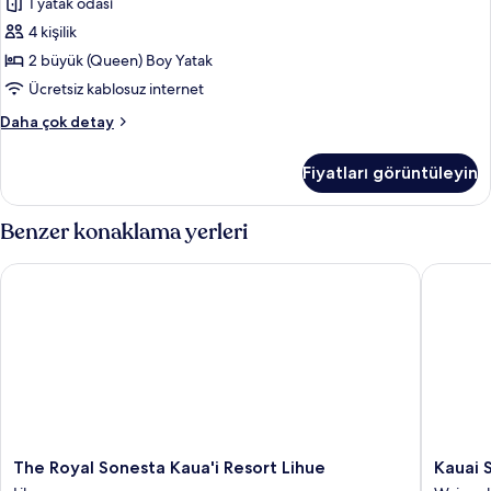
1 yatak odası
Büyük
fazla
(Queen)
4 kişilik
detay
Boy
2 büyük (Queen) Boy Yatak
Yatak,
Ücretsiz kablosuz internet
Okyanusa
Deluxe
Daha çok detay
Sıfır
Oda,
için
2
Fiyatları görüntüleyin
Büyük
tüm
(Queen)
fotoğrafları
Boy
Benzer konaklama yerleri
görün
Yatak,
Okyanusa
The Royal Sonesta Kaua'i Resort Lihue
Kauai Sh
Sıfır
hakkında
daha
fazla
detay
The
Kauai
The Royal Sonesta Kaua'i Resort Lihue
Kauai 
Royal
Shores