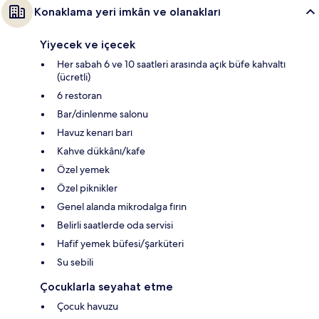
Konaklama yeri imkân ve olanakları
Yiyecek ve içecek
Her sabah 6 ve 10 saatleri arasında açık büfe kahvaltı
(ücretli)
6 restoran
Bar/dinlenme salonu
Havuz kenarı barı
Kahve dükkânı/kafe
Özel yemek
Özel piknikler
Genel alanda mikrodalga fırın
Belirli saatlerde oda servisi
Hafif yemek büfesi/şarküteri
Su sebili
Çocuklarla seyahat etme
Çocuk havuzu