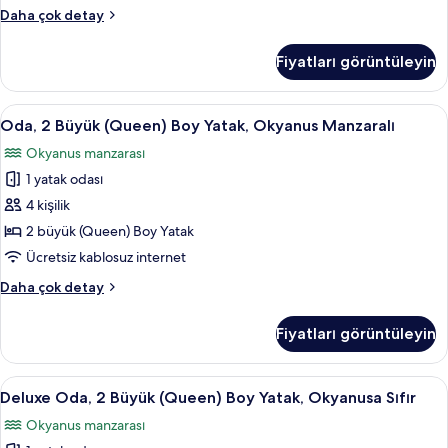
için
Standard
Daha çok detay
tüm
Oda,
fotoğrafları
2
Fiyatları görüntüleyin
Büyük
görün
(Queen)
Boy
Oda,
Odada kasa, masa, dizüstü bilgisayar ç
6
Yatak
Oda, 2 Büyük (Queen) Boy Yatak, Okyanus Manzaralı
2
hakkında
Okyanus manzarası
daha
Büyük
fazla
1 yatak odası
(Queen)
detay
Boy
4 kişilik
Yatak,
2 büyük (Queen) Boy Yatak
Okyanus
Ücretsiz kablosuz internet
Manzaralı
Oda,
Daha çok detay
için
2
tüm
Büyük
Fiyatları görüntüleyin
(Queen)
fotoğrafları
Boy
görün
Yatak,
Deluxe
Odada kasa, masa, dizüstü bilgisayar ç
5
Okyanus
Deluxe Oda, 2 Büyük (Queen) Boy Yatak, Okyanusa Sıfır
Oda,
Manzaralı
Okyanus manzarası
hakkında
2
daha