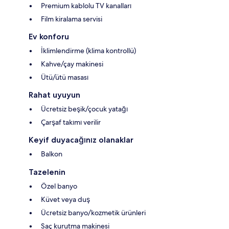
Premium kablolu TV kanalları
Film kiralama servisi
Ev konforu
İklimlendirme (klima kontrollü)
Kahve/çay makinesi
Ütü/ütü masası
Rahat uyuyun
Ücretsiz beşik/çocuk yatağı
Çarşaf takımı verilir
Keyif duyacağınız olanaklar
Balkon
Tazelenin
Özel banyo
Küvet veya duş
Ücretsiz banyo/kozmetik ürünleri
Saç kurutma makinesi