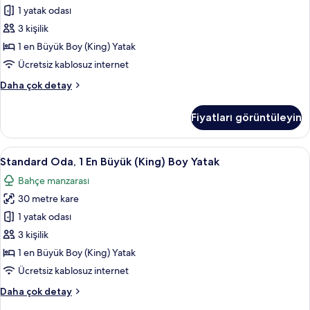
Büyük
1 yatak odası
(King)
3 kişilik
Boy
1 en Büyük Boy (King) Yatak
Yatak,
Ücretsiz kablosuz internet
Okyanusa
Deluxe
Daha çok detay
Sıfır
Oda,
için
1
Fiyatları görüntüleyin
tüm
En
Büyük
fotoğrafları
(King)
Standard
Odada kasa, masa, dizüstü bilgisayar ç
görün
11
Boy
Standard Oda, 1 En Büyük (King) Boy Yatak
Oda,
Yatak,
Bahçe manzarası
Okyanusa
1
Sıfır
30 metre kare
En
hakkında
Büyük
1 yatak odası
daha
(King)
fazla
3 kişilik
detay
Boy
1 en Büyük Boy (King) Yatak
Yatak
Ücretsiz kablosuz internet
için
Standard
Daha çok detay
tüm
Oda,