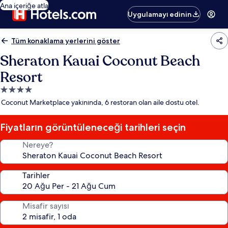
Ana içeriğe atla
Uygulamayı edinin
Tüm konaklama yerlerini göster
Sheraton Kauai Coconut Beach
Resort
4.0
yıldızlı
Coconut Marketplace yakınında, 6 restoran olan aile dostu otel.
konaklama
yeri
Fiyatların görüntüleneceği tarihleri seçin
Nereye?
Tarihler
Misafir sayısı