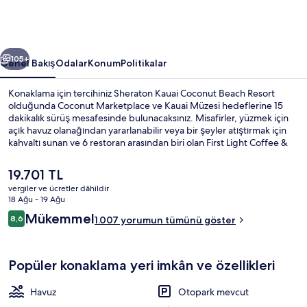
için
fotoğraf
galerisi
ceki
Sonraki
105+
Genel Bakış
Odalar
Konum
Politikalar
Konaklama için tercihiniz Sheraton Kauai Coconut Beach Resort
olduğunda Coconut Marketplace ve Kauai Müzesi hedeflerine 15
dakikalık sürüş mesafesinde bulunacaksınız. Misafirler, yüzmek için
açık havuz olanağından yararlanabilir veya bir şeyler atıştırmak için
kahvaltı sunan ve 6 restoran arasından biri olan First Light Coffee &
Bar restoranını tercih edebilir. Havuz kenarı barı, sağlık kulübü ve 24
saat açık spor salonu diğer öne çıkan özellikler arasındadır. Misafirler
Şu
19.701 TL
havuz ve yardıma hazır personel ile ilgili harika yorumlarda
anki
vergiler ve ücretler dâhildir
bulunuyor.
fiyat
18 Ağu - 19 Ağu
Konaklama yerinden manzara
19.701 TL
Yorumlar
Mükemmel
8,6
1.007 yorumun tümünü göster
8,6/10
Popüler konaklama yeri imkân ve özellikleri
Havuz
Otopark mevcut