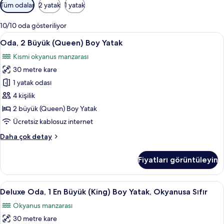
Odalar
Tüm odalar
2 yatak
1 yatak
için
mevcut
10/10 oda gösteriliyor
filtreler
Oda,
Oda, 2 Büyük (Queen) Boy Yatak | Odad
5
Oda, 2 Büyük (Queen) Boy Yatak
2
Kısmi okyanus manzarası
Büyük
30 metre kare
(Queen)
Boy
1 yatak odası
Yatak
4 kişilik
için
2 büyük (Queen) Boy Yatak
tüm
Ücretsiz kablosuz internet
fotoğrafları
Oda,
Daha çok detay
görün
2
Büyük
Fiyatları görüntüleyin
(Queen)
Boy
Yatak
Deluxe
Odada kasa, masa, dizüstü bilgisayar ç
6
hakkında
Deluxe Oda, 1 En Büyük (King) Boy Yatak, Okyanusa Sıfır
Oda,
daha
Okyanus manzarası
fazla
1
detay
30 metre kare
En