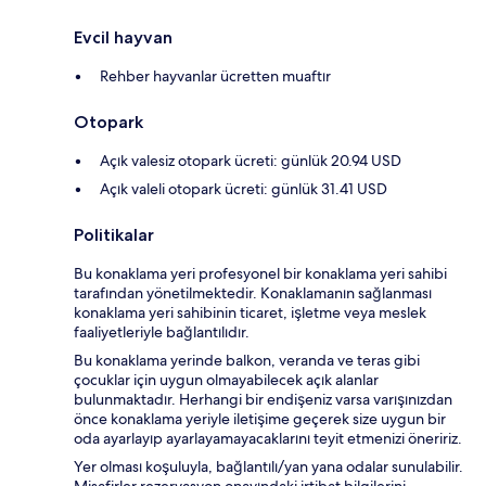
Evcil hayvan
Rehber hayvanlar ücretten muaftır
Otopark
Açık valesiz otopark ücreti: günlük 20.94 USD
Açık valeli otopark ücreti: günlük 31.41 USD
Politikalar
Bu konaklama yeri profesyonel bir konaklama yeri sahibi
tarafından yönetilmektedir. Konaklamanın sağlanması
konaklama yeri sahibinin ticaret, işletme veya meslek
faaliyetleriyle bağlantılıdır.
Bu konaklama yerinde balkon, veranda ve teras gibi
çocuklar için uygun olmayabilecek açık alanlar
bulunmaktadır. Herhangi bir endişeniz varsa varışınızdan
önce konaklama yeriyle iletişime geçerek size uygun bir
oda ayarlayıp ayarlayamayacaklarını teyit etmenizi öneririz.
Yer olması koşuluyla, bağlantılı/yan yana odalar sunulabilir.
Misafirler rezervasyon onayındaki irtibat bilgilerini