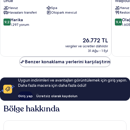
Lihue
Waipoul
Sonesta
Hotel
Havuz
Spa
Havuz
Kaua'i
Waipoul
Havaalanı transferi
Otopark mevcut
Restor
Resort
Lihue
10
10
Harika
Ola
9,2
9,4
Lihue
üzerinden
üzerind
1.297 yorum
1.60
9.2,
9.4,
Harika,
Olağanü
Güncel
26.772 TL
1.297
1.605
fiyat:
yorum
yorum
vergiler ve ücretler dâhildir
26.772 TL
31 Ağu - 1 Eyl
Benzer konaklama yerlerini karşılaştırın
Uygun indirimleri ve avantajları görüntülemek için giriş yapın.
Daha fazla macera için daha fazla ödül!
Giriş yap
Ücretsiz olarak kaydolun
Bölge hakkında