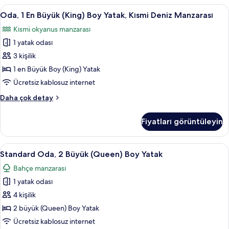
Yatak
Oda,
Odada kasa, masa, dizüstü bilgisayar ç
10
(Coconut
Oda, 1 En Büyük (King) Boy Yatak, Kısmi Deniz Manzarası
1
Grove)
Kısmi okyanus manzarası
hakkında
En
daha
1 yatak odası
Büyük
fazla
(King)
3 kişilik
detay
Boy
1 en Büyük Boy (King) Yatak
Yatak,
Ücretsiz kablosuz internet
Kısmi
Oda,
Daha çok detay
Deniz
1
Manzarası
En
Fiyatları görüntüleyin
Büyük
için
(King)
tüm
Boy
Standard
Odada kasa, masa, dizüstü bilgisayar ç
fotoğrafları
6
Yatak,
Standard Oda, 2 Büyük (Queen) Boy Yatak
Oda,
görün
Kısmi
Bahçe manzarası
Deniz
2
Manzarası
1 yatak odası
Büyük
hakkında
(Queen)
4 kişilik
daha
Boy
fazla
2 büyük (Queen) Boy Yatak
detay
Yatak
Ücretsiz kablosuz internet