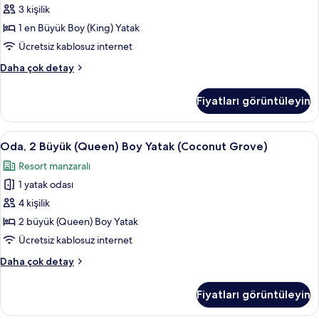
daha
(King)
3 kişilik
fazla
Boy
detay
1 en Büyük Boy (King) Yatak
Yatak
Ücretsiz kablosuz internet
için
Oda,
Daha çok detay
tüm
1
fotoğrafları
En
Fiyatları görüntüleyin
Büyük
görün
(King)
Boy
Oda,
Oda, 2 Büyük (Queen) Boy Yatak (Cocon
11
Yatak
Oda, 2 Büyük (Queen) Boy Yatak (Coconut Grove)
2
hakkında
Resort manzaralı
daha
Büyük
fazla
1 yatak odası
(Queen)
detay
Boy
4 kişilik
Yatak
2 büyük (Queen) Boy Yatak
(Coconut
Ücretsiz kablosuz internet
Grove)
Oda,
Daha çok detay
için
2
tüm
Büyük
Fiyatları görüntüleyin
(Queen)
fotoğrafları
Boy
görün