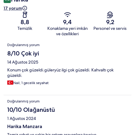
17 yorum
8,8
9,4
9,2
Temizlik
Konaklama yeri imkân
Personel ve servis
ve özellikleri
Yorumlar
Doğrulanmış yorum
8/10 Çok iyi
14 Ağustos 2025
Konum çok güzeldi.güleryüz ilgi çok güzeldi. Kahvaltı çok
güzeldi.
Nail, 1 gecelik seyahat
Doğrulanmış yorum
10/10 Olağanüstü
1 Ağustos 2024
Harika Manzara
Temiz,rahat ve sakin bir ortam arayanlara tavsiye