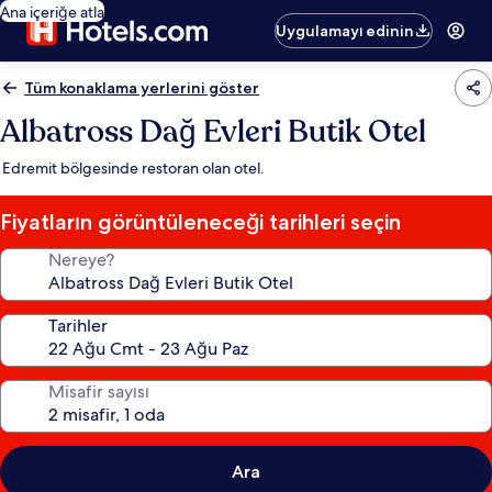
Ana içeriğe atla
Uygulamayı edinin
Tüm konaklama yerlerini göster
Albatross Dağ Evleri Butik Otel
Edremit bölgesinde restoran olan otel.
Fiyatların görüntüleneceği tarihleri seçin
Nereye?
Tarihler
Misafir sayısı
Ara