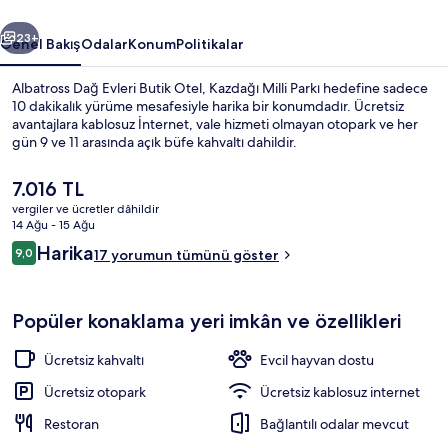
galerisi
ceki
Sonraki
23+
Genel Bakış
Odalar
Konum
Politikalar
Albatross Dağ Evleri Butik Otel, Kazdağı Milli Parkı hedefine sadece
10 dakikalık yürüme mesafesiyle harika bir konumdadır. Ücretsiz
avantajlara kablosuz İnternet, vale hizmeti olmayan otopark ve her
gün 9 ve 11 arasında açık büfe kahvaltı dahildir.
Şu
7.016 TL
anki
vergiler ve ücretler dâhildir
fiyat
14 Ağu - 15 Ağu
7.016 TL
Yorumlar
Harika
9,0
Deniz Manzarali Suit Bungalow | Tera
17 yorumun tümünü göster
9,0/10
Popüler konaklama yeri imkân ve özellikleri
Ücretsiz kahvaltı
Evcil hayvan dostu
Ücretsiz otopark
Ücretsiz kablosuz internet
Restoran
Bağlantılı odalar mevcut