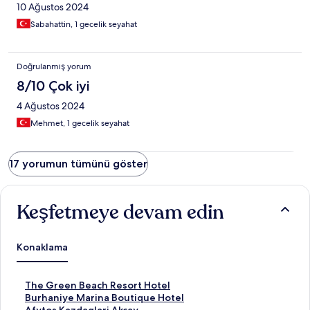
10 Ağustos 2024
Sabahattin, 1 gecelik seyahat
Doğrulanmış yorum
8/10 Çok iyi
4 Ağustos 2024
Mehmet, 1 gecelik seyahat
17 yorumun tümünü göster
Keşfetmeye devam edin
Konaklama
T
The Green Beach Resort Hotel
h
B
Burhaniye Marina Boutique Hotel
e
u
A