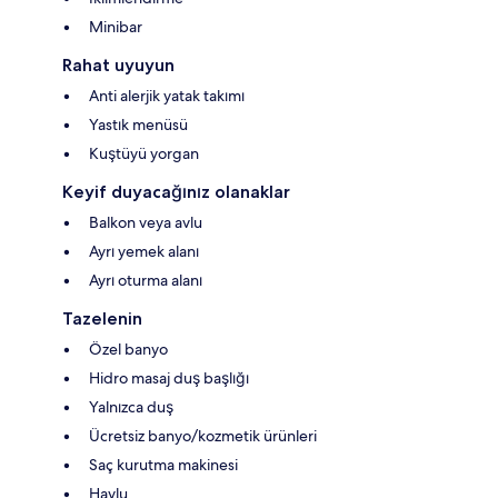
Minibar
Rahat uyuyun
Anti alerjik yatak takımı
Yastık menüsü
Kuştüyü yorgan
Keyif duyacağınız olanaklar
Balkon veya avlu
Ayrı yemek alanı
Ayrı oturma alanı
Tazelenin
Özel banyo
Hidro masaj duş başlığı
Yalnızca duş
Ücretsiz banyo/kozmetik ürünleri
Saç kurutma makinesi
Havlu