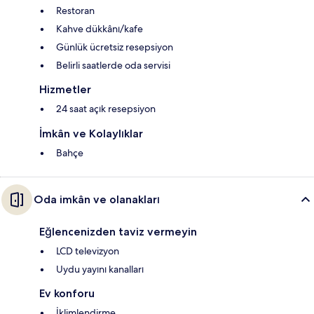
Restoran
Kahve dükkânı/kafe
Günlük ücretsiz resepsiyon
Belirli saatlerde oda servisi
Hizmetler
24 saat açık resepsiyon
İmkân ve Kolaylıklar
Bahçe
Oda imkân ve olanakları
Eğlencenizden taviz vermeyin
LCD televizyon
Uydu yayını kanalları
Ev konforu
İklimlendirme