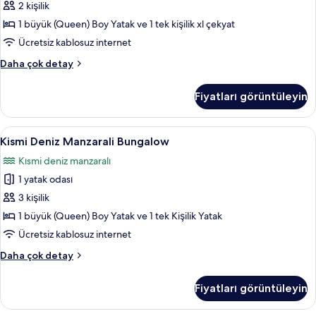
tüm
2 kişilik
fotoğrafları
1 büyük (Queen) Boy Yatak ve 1 tek kişilik xl çekyat
görün
Ücretsiz kablosuz internet
Deniz
Daha çok detay
Manzarali
Suit
Fiyatları görüntüleyin
Bungalow
hakkında
daha
Kismi
Kismi Deniz Manzarali Bungalow | Anti 
3
fazla
Kismi Deniz Manzarali Bungalow
Deniz
detay
Kısmi deniz manzaralı
Manzarali
1 yatak odası
Bungalow
için
3 kişilik
tüm
1 büyük (Queen) Boy Yatak ve 1 tek Kişilik Yatak
fotoğrafları
Ücretsiz kablosuz internet
görün
Kismi
Daha çok detay
Deniz
Manzarali
Fiyatları görüntüleyin
Bungalow
hakkında