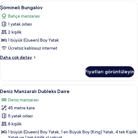
daha
Şömineli
Şömineli Bungalov | Anti alerjik yatak
4
fazla
Şömineli Bungalov
Bungalov
detay
Bahçe manzarası
için
1 yatak odası
tüm
fotoğrafları
2 kişilik
görün
1 büyük (Queen) Boy Yatak
Ücretsiz kablosuz internet
Şömineli
Daha çok detay
Bungalov
hakkında
Fiyatları görüntüleyin
daha
fazla
detay
Deniz
Deniz Manzaralı Dubleks Daire | Anti a
4
Deniz Manzaralı Dubleks Daire
Manzaralı
Deniz manzarası
Dubleks
45 metre kare
Daire
için
5 yatak odası
tüm
8 kişilik
fotoğrafları
1 büyük (Queen) Boy Yatak, 1 en Büyük Boy (King) Yatak, 4 tek Kişilik
görün
Yatak ve 1 tek kişilik xl çekyat