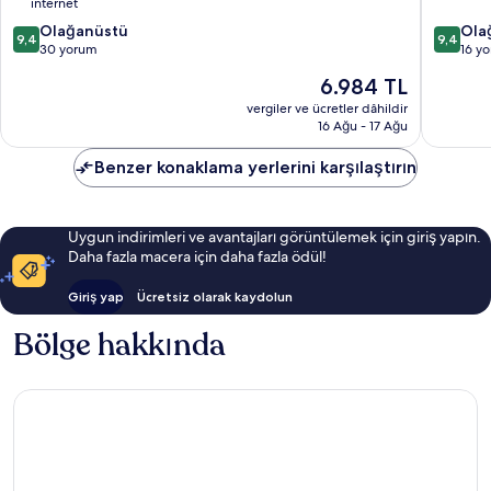
internet
10
10
Olağanüstü
Ola
9,4
9,4
üzerinden
üzerind
30 yorum
16 y
9.4,
9.4,
Güncel
6.984 TL
Olağanüstü,
Olağanü
fiyat:
30
16
vergiler ve ücretler dâhildir
6.984 TL
16 Ağu - 17 Ağu
yorum
yorum
Benzer konaklama yerlerini karşılaştırın
Uygun indirimleri ve avantajları görüntülemek için giriş yapın.
Daha fazla macera için daha fazla ödül!
Giriş yap
Ücretsiz olarak kaydolun
Bölge hakkında