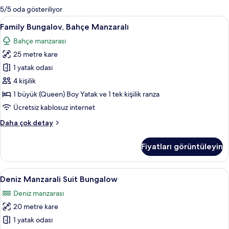
mevcut
5/5 oda gösteriliyor
filtreler
Family
Family Bungalov, Bahçe Manzaralı | Ant
3
Family Bungalov, Bahçe Manzaralı
Bungalov,
Bahçe manzarası
Bahçe
25 metre kare
Manzaralı
için
1 yatak odası
tüm
4 kişilik
fotoğrafları
1 büyük (Queen) Boy Yatak ve 1 tek kişilik ranza
görün
Ücretsiz kablosuz internet
Family
Daha çok detay
Bungalov,
Bahçe
Fiyatları görüntüleyin
Manzaralı
hakkında
daha
Deniz
Anti alerjik yatak takımı, kuştüyü yor
4
fazla
Deniz Manzarali Suit Bungalow
Manzarali
detay
Deniz manzarası
Suit
20 metre kare
Bungalow
için
1 yatak odası