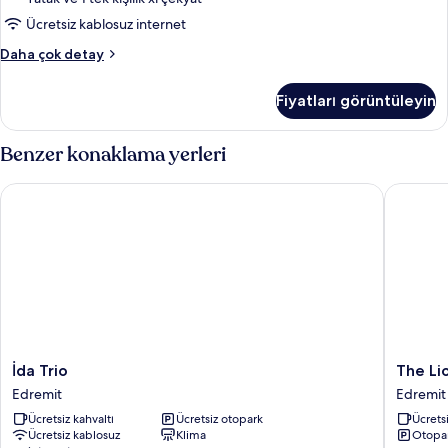
Ücretsiz kablosuz internet
Deniz
Daha çok detay
Manzaralı
Dubleks
Fiyatları görüntüleyin
Daire
hakkında
daha
Benzer konaklama yerleri
fazla
detay
İda Trio
The Lion 
İda
The
İda Trio
The Li
Trio
Lion
Edremit
Edremit
Edremit
Inn
Ücretsiz kahvaltı
Ücretsiz otopark
Ücretsi
Kazdağla
Ücretsiz kablosuz
Klima
Otopa
Edremit