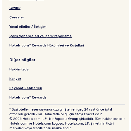
n
t
Gizlilik
ı
Çerezler
Yasal bilgiler / İletişim
İçerik yönergeleri ve içerik raporlama
Hotels.com™ Rewards Hükümleri ve Koşulları
Diğer bilgiler
Hakkımızda
Kariyer
Seyahat Rehberleri
Hotels.com™ Rewards
* Bazı oteller, rezervasyonunuzu girişten en geç 24 saat önce iptal
etmenizi gerekli kılar. Daha fazla bilgi için siteyi ziyaret edin.
© 2026 Hotels.com, L.P., bir Expedia Group şirketidir. Tüm hakları saklıdır.
Hotels.com ve Hotels.com Logosu; Hotels.com, L.P. şirketinin ticâri
markaları veya tescilli ticâri markalarıdır.