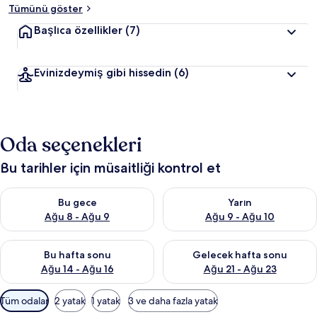
Tümünü göster
Başlıca özellikler
(7)
Evinizdeymiş gibi hissedin
(6)
Oda seçenekleri
Bu tarihler için müsaitliği kontrol et
Bu gece için müsaitliği kontrol et Ağu 8 - Ağu 9
Yarın için müsaitliği kontrol e
Bu gece
Yarın
Ağu 8 - Ağu 9
Ağu 9 - Ağu 10
Bu hafta sonu için müsaitliği kontrol et Ağu 14 - Ağu 16
Önümüzdeki hafta sonu için mü
Bu hafta sonu
Gelecek hafta sonu
Ağu 14 - Ağu 16
Ağu 21 - Ağu 23
Odalar
Tüm odalar
2 yatak
1 yatak
3 ve daha fazla yatak
için