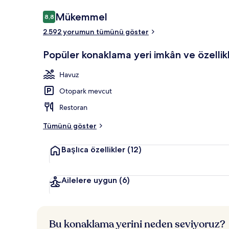
Yorumlar
Mükemmel
8,8
8,8/10
2.592 yorumun tümünü göster
Dış mekân
Popüler konaklama yeri imkân ve özellikl
Havuz
Otopark mevcut
Restoran
Tümünü göster
Başlıca özellikler
(12)
Ailelere uygun
(6)
Bu konaklama yerini neden seviyoruz?