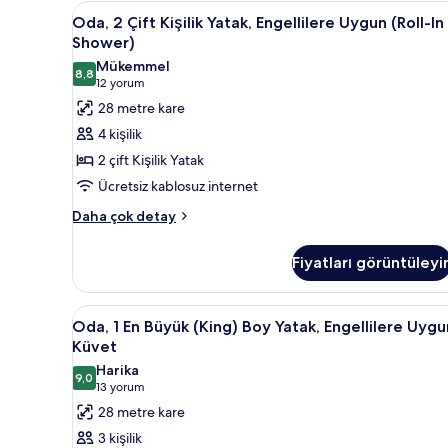
Oda,
Kaliteli yatak takımı, kuştüyü
fazla
5
Oda, 2 Çift Kişilik Yatak, Engellilere Uygun (Roll-In
detay
2
Shower)
Çift
Mükemmel
8,8
Kişilik
8,8 / 10
(12
12 yorum
Yatak,
yorum)
28 metre kare
Engellilere
4 kişilik
Uygun
2 çift Kişilik Yatak
(Roll-
Ücretsiz kablosuz internet
In
Oda,
Shower)
Daha çok detay
2
için
Çift
tüm
Fiyatları görüntüleyi
Kişilik
fotoğrafları
Yatak,
Engellilere
görün
Oda,
Kaliteli yatak takımı, kuştüyü
4
Uygun
Oda, 1 En Büyük (King) Boy Yatak, Engellilere Uygu
1
(Roll-
Küvet
In
En
Harika
Shower)
9,0
Büyük
9,0 / 10
(13
13 yorum
hakkında
(King)
yorum)
28 metre kare
daha
Boy
fazla
3 kişilik