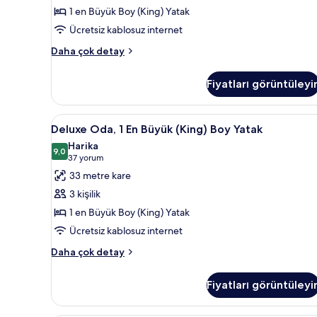
detay
Yatak,
1 en Büyük Boy (King) Yatak
Engellilere
Ücretsiz kablosuz internet
Uygun,
Oda,
Küvet
Daha çok detay
1
için
En
tüm
Fiyatları görüntüleyi
Büyük
fotoğrafları
(King)
Boy
görün
Deluxe
Kaliteli yatak takımı, kuştüyü
6
Yatak,
Deluxe Oda, 1 En Büyük (King) Boy Yatak
Oda,
Engellilere
Harika
Uygun,
1
9,0
9,0 / 10
(37
37 yorum
Küvet
En
yorum)
33 metre kare
hakkında
Büyük
daha
3 kişilik
(King)
fazla
1 en Büyük Boy (King) Yatak
detay
Boy
Ücretsiz kablosuz internet
Yatak
için
Deluxe
Daha çok detay
Oda,
tüm
1
fotoğrafları
Fiyatları görüntüleyi
En
görün
Büyük
(King)