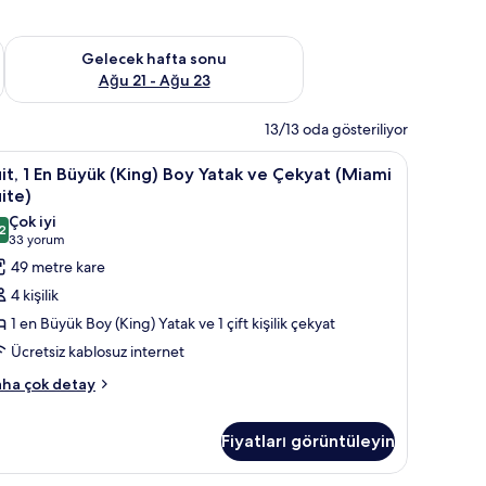
t Ağu 14 - Ağu 16
Önümüzdeki hafta sonu için müsaitliği kontrol et Ağu 21 - Ağ
Gelecek hafta sonu
Ağu 21 - Ağu 23
13/13 oda gösteriliyor
iteli yatak takımı, kuştüyü yorgan, odada kasa, masa
it,
Süit, 1 En Büyük (King) Boy Yatak ve Çekyat (M
6
it, 1 En Büyük (King) Boy Yatak ve Çekyat (Miami
ite)
n
Çok iyi
2
üyük
,2 / 10
(33
33 yorum
King)
yorum)
49 metre kare
oy
4 kişilik
atak
1 en Büyük Boy (King) Yatak ve 1 çift kişilik çekyat
e
Ücretsiz kablosuz internet
ekyat
it,
Miami
ha çok detay
uite)
in
Fiyatları görüntüleyin
yük
üm
ing)
oy