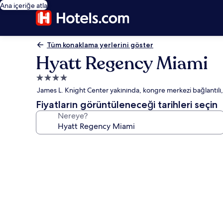
Ana içeriğe atla
Tüm konaklama yerlerini göster
Hyatt Regency Miami
4.0
yıldızlı
James L. Knight Center yakınında, kongre merkezi bağlantılı,
konaklama
Fiyatların görüntüleneceği tarihleri seçin
yeri
Nereye?
Hyatt
Regency
Miami
için
fotoğraf
galerisi