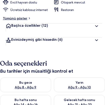
Evcil hayvan dostu
Otopark mevcut
Ücretsiz kablosuz internet
Restoran
Tümünü göster
Başlıca özellikler
(12)
Evinizdeymiş gibi hissedin
(6)
Oda seçenekleri
Bu tarihler için müsaitliği kontrol et
Bu gece için müsaitliği kontrol et Ağu 8 - Ağu 9
Yarın için müsaitliği kontrol e
Bu gece
Yarın
Ağu 8 - Ağu 9
Ağu 9 - Ağu 10
Bu hafta sonu için müsaitliği kontrol et Ağu 14 - Ağu 16
Önümüzdeki hafta sonu için mü
Bu hafta sonu
Gelecek hafta sonu
Ağu 14 - Ağu 16
Ağu 21 - Ağu 23