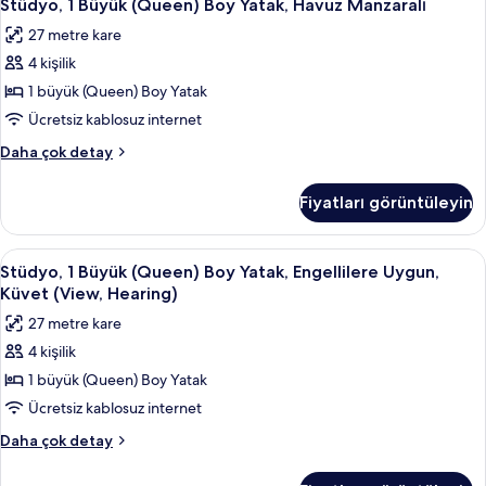
7
Boy
Stüdyo, 1 Büyük (Queen) Boy Yatak, Havuz Manzaralı
1
Yatak,
27 metre kare
Şehir
Büyük
Manzaralı
4 kişilik
(Queen)
hakkında
Boy
1 büyük (Queen) Boy Yatak
daha
Yatak,
fazla
Ücretsiz kablosuz internet
detay
Havuz
Stüdyo,
Daha çok detay
Manzaralı
1
için
Büyük
Fiyatları görüntüleyin
(Queen)
tüm
Boy
fotoğrafları
Yatak,
Stüdyo,
Anti alerjik yatak takımı, odada kasa, 
görün
8
Havuz
Stüdyo, 1 Büyük (Queen) Boy Yatak, Engellilere Uygun,
1
Manzaralı
Küvet (View, Hearing)
hakkında
Büyük
27 metre kare
daha
(Queen)
fazla
4 kişilik
Boy
detay
1 büyük (Queen) Boy Yatak
Yatak,
Engellilere
Ücretsiz kablosuz internet
Uygun,
Stüdyo,
Daha çok detay
Küvet
1
Büyük
(View,