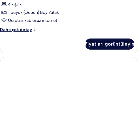
4 kişilik
1 büyük (Queen) Boy Yatak
Ücretsiz kablosuz internet
1
Daha çok detay
Queen
Studio
Fiyatları görüntüleyin
Pool
View
Mob
Hear
Access
Tub
hakkında
daha
fazla
detay