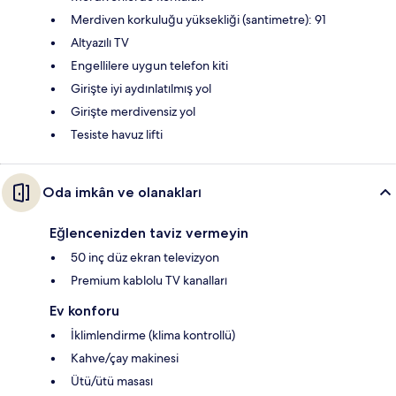
Merdiven korkuluğu yüksekliği (santimetre): 91
Altyazılı TV
Engellilere uygun telefon kiti
Girişte iyi aydınlatılmış yol
Girişte merdivensiz yol
Tesiste havuz lifti
Oda imkân ve olanakları
Eğlencenizden taviz vermeyin
50 inç düz ekran televizyon
Premium kablolu TV kanalları
Ev konforu
İklimlendirme (klima kontrollü)
Kahve/çay makinesi
Ütü/ütü masası