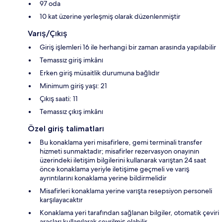
97 oda
10 kat üzerine yerleşmiş olarak düzenlenmiştir
Varış/Çıkış
Giriş işlemleri 16 ile herhangi bir zaman arasında yapılabilir
Temassız giriş imkânı
Erken giriş müsaitlik durumuna bağlıdır
Minimum giriş yaşı: 21
Çıkış saati: 11
Temassız çıkış imkânı
Özel giriş talimatları
Bu konaklama yeri misafirlere, gemi terminali transfer
hizmeti sunmaktadır; misafirler rezervasyon onayının
üzerindeki iletişim bilgilerini kullanarak varıştan 24 saat
önce konaklama yeriyle iletişime geçmeli ve varış
ayrıntılarını konaklama yerine bildirmelidir
Misafirleri konaklama yerine varışta resepsiyon personeli
karşılayacaktır
Konaklama yeri tarafından sağlanan bilgiler, otomatik çeviri
araçları kullanılarak çevrilmiş olabilir