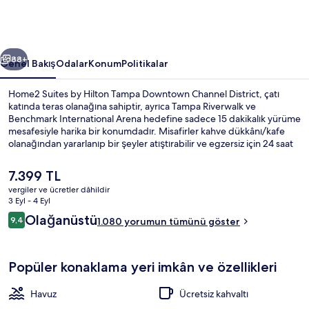
Downtown
Channel
District
ceki
Sonraki
için
88+
Genel Bakış
Odalar
Konum
Politikalar
fotoğraf
Home2 Suites by Hilton Tampa Downtown Channel District, çatı
galerisi
katında teras olanağına sahiptir, ayrıca Tampa Riverwalk ve
Benchmark International Arena hedefine sadece 15 dakikalık yürüme
mesafesiyle harika bir konumdadır. Misafirler kahve dükkânı/kafe
olanağından yararlanıp bir şeyler atıştırabilir ve egzersiz için 24 saat
açık spor salonunu ziyaret edebilir. Açık havuz ve hafif yemek büfesi/
şarküteri olanakları sunulmaktadır. Ayrıca oda içinde buzdolabı ve
Şu
7.399 TL
mikrodalga fırın gibi kolaylıklar mevcuttur. Yardıma hazır personel ve
anki
vergiler ve ücretler dâhildir
konum misafirlerden tam not alıyor.
fiyat
3 Eyl - 4 Eyl
Açık yüzme havuzu, havuz şemsiyeleri
7.399 TL
Yorumlar
Olağanüstü
9,4
1.080 yorumun tümünü göster
9,4/10
Popüler konaklama yeri imkân ve özellikleri
Havuz
Ücretsiz kahvaltı