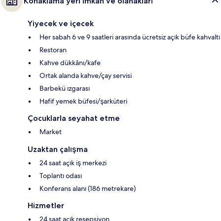
Konaklama yeri imkân ve olanakları
Yiyecek ve içecek
Her sabah 6 ve 9 saatleri arasında ücretsiz açık büfe kahvaltı
Restoran
Kahve dükkânı/kafe
Ortak alanda kahve/çay servisi
Barbekü ızgarası
Hafif yemek büfesi/şarküteri
Çocuklarla seyahat etme
Market
Uzaktan çalışma
24 saat açık iş merkezi
Toplantı odası
Konferans alanı (186 metrekare)
Hizmetler
24 saat açık resepsiyon