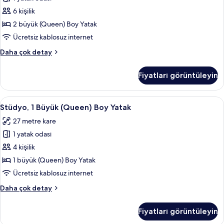
(Queen)
fazla
Boy
6 kişilik
detay
Yatak
2 büyük (Queen) Boy Yatak
için
Ücretsiz kablosuz internet
tüm
Stüdyo,
Daha çok detay
fotoğrafları
2
görün
Büyük
Fiyatları görüntüleyin
(Queen)
Boy
Yatak
Stüdyo,
Anti alerjik yatak takımı, odada kasa, 
6
hakkında
Stüdyo, 1 Büyük (Queen) Boy Yatak
1
daha
27 metre kare
fazla
Büyük
detay
1 yatak odası
(Queen)
Boy
4 kişilik
Yatak
1 büyük (Queen) Boy Yatak
için
Ücretsiz kablosuz internet
tüm
Stüdyo,
Daha çok detay
fotoğrafları
1
görün
Büyük
Fiyatları görüntüleyin
(Queen)
Boy