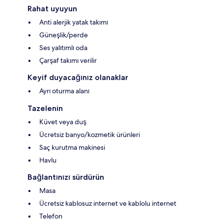
Rahat uyuyun
Anti alerjik yatak takımı
Güneşlik/perde
Ses yalıtımlı oda
Çarşaf takımı verilir
Keyif duyacağınız olanaklar
Ayrı oturma alanı
Tazelenin
Küvet veya duş
Ücretsiz banyo/kozmetik ürünleri
Saç kurutma makinesi
Havlu
Bağlantınızı sürdürün
Masa
Ücretsiz kablosuz internet ve kablolu internet
Telefon