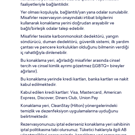
faaliyetleriyle bağlantılıdır.
Yer olması koşuluyla, bağlantılı/yan yana odalar sunulabilir.
Misafirler rezervasyon onayındaki irtibat bilgilerini
kullanarak konaklama yerini doğrudan arayabilir ve
bağlı/birleşik odalar talep edebilir.
Misafirler tesiste karbonmonoksit dedektörü, yangın
söndürücü, duman dedektörü, güvenlik sistemi, ilk yardım
çantası ve pencere korkulukları olduğunu bilmenin verdiği
iç rahatlığıyla dinlenebilir.
Bu konaklama yeri, ağırladığı misafirler arasında cinsel
tercih ve cinsel kimlik ayrımı gözetmez (LGBTQ+ bireyler
ağırlanır).
Bu konaklama yerinde kredi kartları, banka kartları ve nakit
kabul edilmektedir.
Kabul edilen kredi kartları: Visa, Mastercard, American
Express, Discover, Diners Club, Union Pay
Konaklama yeri, CleanStay (Hilton) yönergelerindeki
temizlik ve dezenfeksiyon uygulamalarına uyduğunu
belirtmektedir.
Rezervasyonunuzu iptal ederseniz konaklama yeri sahibinin
iptal politikasına tabi olursunuz. Tüketici haklarıyla ilgili AB