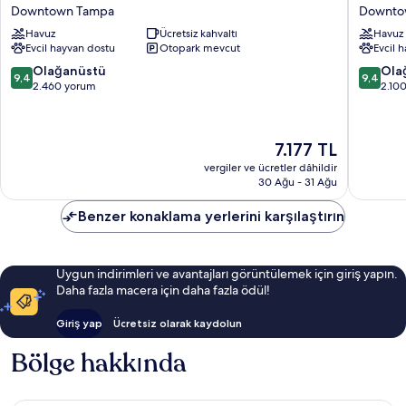
Inn
Place
Downtown Tampa
Downto
Tampa
Tampa
Havuz
Ücretsiz kahvaltı
Havuz
Downtown
Downto
Evcil hayvan dostu
Otopark mevcut
Evcil 
Channel
Downto
District
Tampa
10
10
Olağanüstü
Ola
9,4
9,4
Downtown
üzerinden
üzerind
2.460 yorum
2.10
Tampa
9.4,
9.4,
Olağanüstü,
Olağanü
2.460
2.100
Güncel
7.177 TL
yorum
yorum
fiyat:
vergiler ve ücretler dâhildir
7.177 TL
30 Ağu - 31 Ağu
Benzer konaklama yerlerini karşılaştırın
Uygun indirimleri ve avantajları görüntülemek için giriş yapın.
Daha fazla macera için daha fazla ödül!
Giriş yap
Ücretsiz olarak kaydolun
Bölge hakkında