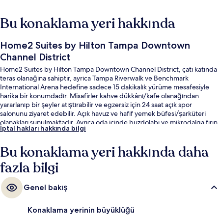
Bu konaklama yeri hakkında
Home2 Suites by Hilton Tampa Downtown
Channel District
Home2 Suites by Hilton Tampa Downtown Channel District, çatı katında
teras olanağına sahiptir, ayrıca Tampa Riverwalk ve Benchmark
International Arena hedefine sadece 15 dakikalık yürüme mesafesiyle
harika bir konumdadır. Misafirler kahve dükkânı/kafe olanağından
yararlanıp bir şeyler atıştırabilir ve egzersiz için 24 saat açık spor
salonunu ziyaret edebilir. Açık havuz ve hafif yemek büfesi/şarküteri
olanakları sunulmaktadır. Ayrıca oda içinde buzdolabı ve mikrodalga fırın
İptal hakları hakkında bilgi
gibi kolaylıklar mevcuttur. Yardıma hazır personel ve konum
misafirlerden tam not alıyor.
Bu konaklama yeri hakkında daha
fazla bilgi
Genel bakış
Konaklama yerinin büyüklüğü