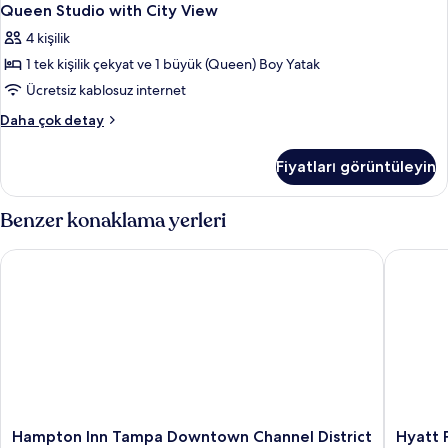
Queen Studio with City View
4 kişilik
1 tek kişilik çekyat ve 1 büyük (Queen) Boy Yatak
Ücretsiz kablosuz internet
Queen
Daha çok detay
Studio
with
Fiyatları görüntüleyin
City
View
hakkında
Benzer konaklama yerleri
daha
fazla
Hampton Inn Tampa Downtown Channel District
Hyatt P
detay
Hampton
Hyatt
Hampton Inn Tampa Downtown Channel District
Hyatt