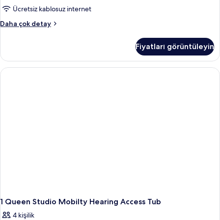
daha
Şehir
Ücretsiz kablosuz internet
fazla
Manzaralı
detay
Stüdyo,
Daha çok detay
için
1
tüm
Büyük
Fiyatları görüntüleyin
(Queen)
fotoğrafları
Boy
görün
Yatak,
Şehir
Manzaralı
hakkında
daha
fazla
detay
1 Queen Studio Mobilty Hearing Access Tub
4 kişilik