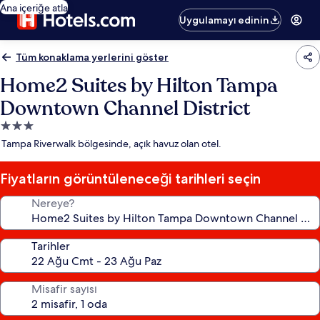
Ana içeriğe atla
Uygulamayı edinin
Tüm konaklama yerlerini göster
Home2 Suites by Hilton Tampa
Downtown Channel District
3.0
yıldızlı
Tampa Riverwalk bölgesinde, açık havuz olan otel.
konaklama
yeri
Fiyatların görüntüleneceği tarihleri seçin
Nereye?
Tarihler
Misafir sayısı