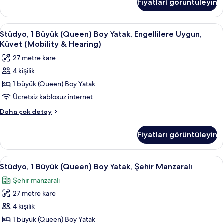
Fiyatları görüntüleyin
(Queen)
Hearing)
Boy
için
Yatak,
Stüdyo,
Anti alerjik yatak takımı, odada kasa, 
8
tüm
Engellilere
Stüdyo, 1 Büyük (Queen) Boy Yatak, Engellilere Uygun,
1
Uygun,
fotoğrafları
Küvet (Mobility & Hearing)
Küvet
Büyük
görün
27 metre kare
(View,
(Queen)
Hearing)
4 kişilik
Boy
hakkında
1 büyük (Queen) Boy Yatak
Yatak,
daha
fazla
Engellilere
Ücretsiz kablosuz internet
detay
Uygun,
Stüdyo,
Daha çok detay
Küvet
1
Büyük
(Mobility
Fiyatları görüntüleyin
(Queen)
&
Boy
Hearing)
Yatak,
Stüdyo,
Anti alerjik yatak takımı, odada kasa, 
10
için
Engellilere
Stüdyo, 1 Büyük (Queen) Boy Yatak, Şehir Manzaralı
1
Uygun,
tüm
Şehir manzaralı
Küvet
Büyük
fotoğrafları
(Mobility
27 metre kare
(Queen)
görün
&
Boy
4 kişilik
Hearing)
Yatak,
hakkında
1 büyük (Queen) Boy Yatak