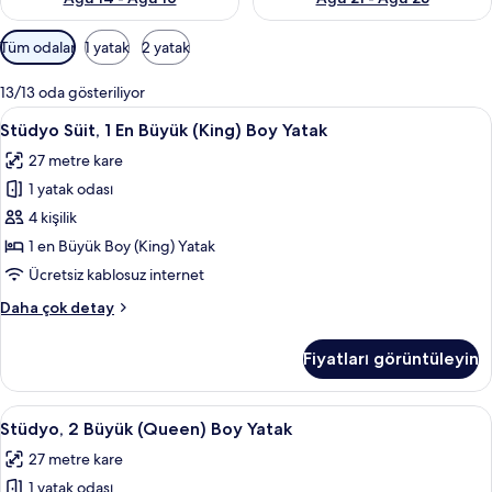
Odalar
Tüm odalar
1 yatak
2 yatak
için
mevcut
13/13 oda gösteriliyor
filtreler
Stüdyo
Kablolu TV kanalları bulunan 50 inç dü
6
Stüdyo Süit, 1 En Büyük (King) Boy Yatak
Süit,
27 metre kare
1
1 yatak odası
En
Büyük
4 kişilik
(King)
1 en Büyük Boy (King) Yatak
Boy
Ücretsiz kablosuz internet
Yatak
Stüdyo
Daha çok detay
için
Süit,
tüm
1
Fiyatları görüntüleyin
En
fotoğrafları
Büyük
görün
(King)
Stüdyo,
Stüdyo, 2 Büyük (Queen) Boy Yatak | O
5
Boy
Stüdyo, 2 Büyük (Queen) Boy Yatak
2
Yatak
27 metre kare
hakkında
Büyük
daha
1 yatak odası