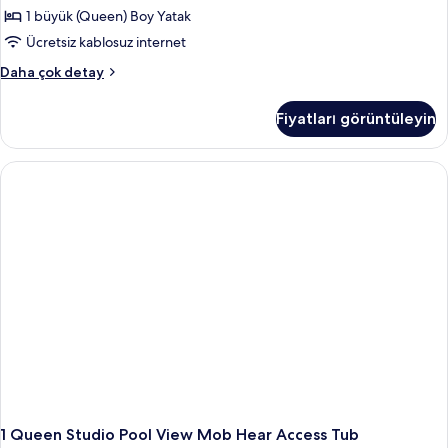
1 büyük (Queen) Boy Yatak
Ücretsiz kablosuz internet
1
Daha çok detay
Queen
Studio
Fiyatları görüntüleyin
Mobilty
Hearing
Access
Tub
hakkında
daha
fazla
detay
1 Queen Studio Pool View Mob Hear Access Tub