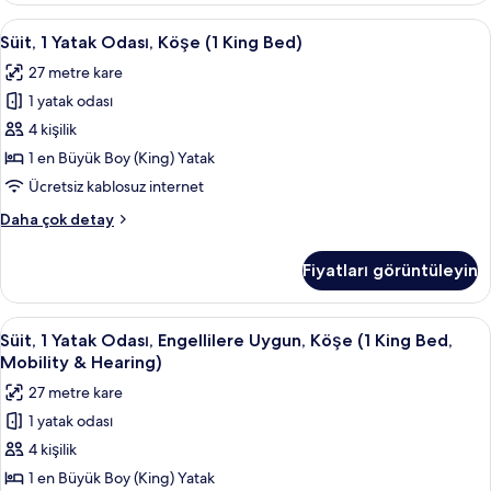
Yatak
Süit,
Anti alerjik yatak takımı, odada kasa, 
10
hakkında
Süit, 1 Yatak Odası, Köşe (1 King Bed)
1
daha
27 metre kare
fazla
Yatak
detay
1 yatak odası
Odası,
Köşe
4 kişilik
(1
1 en Büyük Boy (King) Yatak
King
Ücretsiz kablosuz internet
Bed)
Süit,
Daha çok detay
için
1
tüm
Yatak
Fiyatları görüntüleyin
Odası,
fotoğrafları
Köşe
görün
(1
Süit,
Anti alerjik yatak takımı, odada kasa, 
9
King
Süit, 1 Yatak Odası, Engellilere Uygun, Köşe (1 King Bed,
1
Bed)
Mobility & Hearing)
hakkında
Yatak
27 metre kare
daha
Odası,
fazla
1 yatak odası
Engellilere
detay
4 kişilik
Uygun,
Köşe
1 en Büyük Boy (King) Yatak