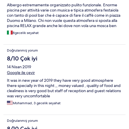
Albergo estremamente organizzato pulito funzionale. Enorme
piscina per attività varie con musica e tipica atmosfera festaiola
con tanto di pool bar che è capace di fare il caffè come in piazza
Duomo a Milano. Chi non vuole questa atmosfera si sposta alla
piscina RELAX grande anche lei dove non vola una mosca ben
distante infatti dalla prima. Punto bancario ATM per cambio
8gecelik seyahat
immediato euro in lire egiziane. Converrà subito cambiare
perché essendo una struttura tutto tutto compreso lasciare
mance al personale non potrà che giovare nella loro attenzione
Doğrulanmış yorum
nei vostri confronti. Unica cosa il punto mare solo con enormi
lunghe passerelle che oltrepassano la barriera corallina per farvi
8/10 Çok iyi
tuffare in un mare blu stupendo. Quindi unico neo di questa
14 Nisan 2019
struttura ZERO spiaggia.
Google ile çevir
It was in new year of 2019 they have very good atmosphere
there specially in this night ,, money valued , quality of food and
clealiness is very good but staff of reception and guest relations
was very uncomfortable
Mohammad, 3 gecelik seyahat
Doğrulanmış yorum
8/10 Çok iyi