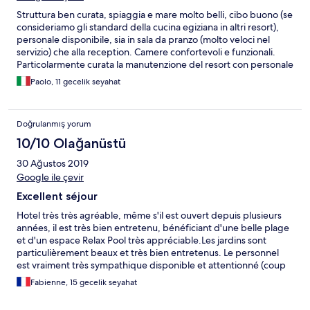
Struttura ben curata, spiaggia e mare molto belli, cibo buono (se
consideriamo gli standard della cucina egiziana in altri resort),
personale disponibile, sia in sala da pranzo (molto veloci nel
servizio) che alla reception. Camere confortevoli e funzionali.
Particolarmente curata la manutenzione del resort con personale
sempre al lavoro. Un’unica pecca è il Wi-Fi: siamo lontani da
Paolo, 11 gecelik seyahat
quella che può dirsi una ricezione ottimale. Mi sono trovato
davvero molto bene e lo terrò in considerazione per un mio
futuro ritorno a Sharm.
Doğrulanmış yorum
10/10 Olağanüstü
30 Ağustos 2019
Google ile çevir
Excellent séjour
Hotel très très agréable, même s'il est ouvert depuis plusieurs
années, il est très bien entretenu, bénéficiant d'une belle plage
et d'un espace Relax Pool très appréciable.Les jardins sont
particulièrement beaux et très bien entretenus. Le personnel
est vraiment très sympathique disponible et attentionné (coup
de cœur pour Peter Raouf qui est vraiment très gentil) Le
Fabienne, 15 gecelik seyahat
restaurant offre de nombreux plats variés.