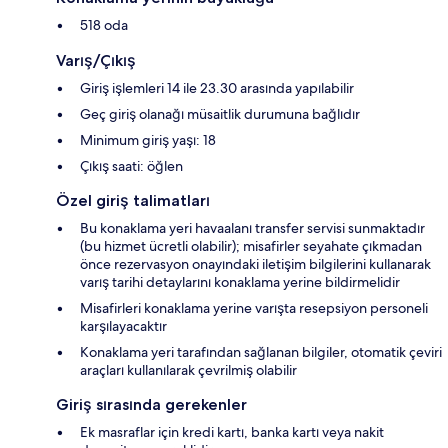
518 oda
Varış/Çıkış
Giriş işlemleri 14 ile 23.30 arasında yapılabilir
Geç giriş olanağı müsaitlik durumuna bağlıdır
Minimum giriş yaşı: 18
Çıkış saati: öğlen
Özel giriş talimatları
Bu konaklama yeri havaalanı transfer servisi sunmaktadır
(bu hizmet ücretli olabilir); misafirler seyahate çıkmadan
önce rezervasyon onayındaki iletişim bilgilerini kullanarak
varış tarihi detaylarını konaklama yerine bildirmelidir
Misafirleri konaklama yerine varışta resepsiyon personeli
karşılayacaktır
Konaklama yeri tarafından sağlanan bilgiler, otomatik çeviri
araçları kullanılarak çevrilmiş olabilir
Giriş sırasında gerekenler
Ek masraflar için kredi kartı, banka kartı veya nakit