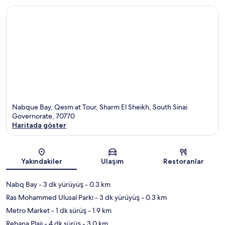
Nabque Bay, Qesm at Tour, Sharm El Sheikh, South Sinai
Governorate, 70770
Haritada göster
Harita
Yakındakiler
Ulaşım
Restoranlar
Nabq Bay
- 3 dk yürüyüş
- 0.3 km
Ras Mohammed Ulusal Parkı
- 3 dk yürüyüş
- 0.3 km
Metro Market
- 1 dk sürüş
- 1.9 km
Rehana Plajı
- 4 dk sürüş
- 3.0 km