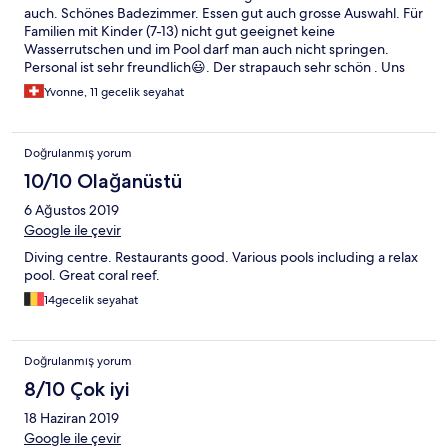
auch. Schönes Badezimmer. Essen gut auch grosse Auswahl. Für
Familien mit Kinder (7-13) nicht gut geeignet keine
Wasserrutschen und im Pool darf man auch nicht springen.
Personal ist sehr freundlich😃. Der strapauch sehr schön . Uns
hat es sehr gut gefallen. Kinder (17 und 14). Wir würden es
Yvonne, 11 gecelik seyahat
immer wieder auswählen.
Doğrulanmış yorum
10/10 Olağanüstü
6 Ağustos 2019
Google ile çevir
Diving centre. Restaurants good. Various pools including a relax
pool. Great coral reef.
14gecelik seyahat
Doğrulanmış yorum
8/10 Çok iyi
18 Haziran 2019
Google ile çevir