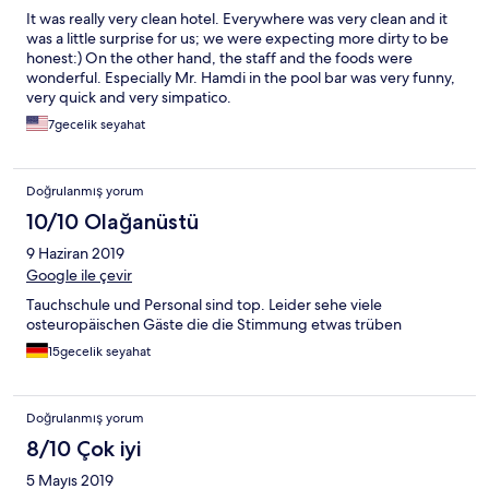
It was really very clean hotel. Everywhere was very clean and it
was a little surprise for us; we were expecting more dirty to be
honest:) On the other hand, the staff and the foods were
wonderful. Especially Mr. Hamdi in the pool bar was very funny,
very quick and very simpatico.
7gecelik seyahat
Doğrulanmış yorum
10/10 Olağanüstü
9 Haziran 2019
Google ile çevir
Tauchschule und Personal sind top. Leider sehe viele
osteuropäischen Gäste die die Stimmung etwas trüben
15gecelik seyahat
Doğrulanmış yorum
8/10 Çok iyi
5 Mayıs 2019