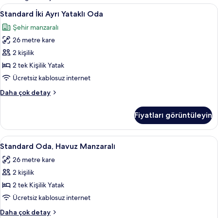
filtreler
Standard
Odadan manzara
4
Standard İki Ayrı Yataklı Oda
İki
Şehir manzaralı
Ayrı
26 metre kare
Yataklı
Oda
2 kişilik
için
2 tek Kişilik Yatak
tüm
Ücretsiz kablosuz internet
fotoğrafları
Standard
Daha çok detay
görün
İki
Ayrı
Fiyatları görüntüleyin
Yataklı
Oda
hakkında
Standard
Minibar, odada kasa, masa, ütü/ütü ma
3
daha
Standard Oda, Havuz Manzaralı
Oda,
fazla
26 metre kare
detay
Havuz
2 kişilik
Manzaralı
için
2 tek Kişilik Yatak
tüm
Ücretsiz kablosuz internet
fotoğrafları
Standard
Daha çok detay