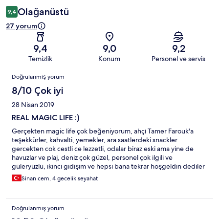
Olağanüstü
9,4
27 yorum
9,4
9,0
9,2
Temizlik
Konum
Personel ve servis
Yorumlar
Doğrulanmış yorum
8/10 Çok iyi
28 Nisan 2019
REAL MAGIC LIFE :)
Gerçekten magic life çok beğeniyorum, ahçı Tamer Farouk'a
teşekkürler, kahvalti, yemekler, ara saatlerdeki snackler
gercekten cok cestli ce lezzetli, odalar biraz eski ama yine de
havuzlar ve plaj, deniz çok güzel, personel çok ilgili ve
güleryüzlü, ikinci gidişim ve hepsi bana tekrar hoşgeldin dediler
Sinan cem, 4 gecelik seyahat
Doğrulanmış yorum