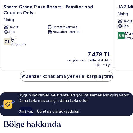
Sharm
JAZ
Sharm Grand Plaza Resort - Families and
JAZ Mir
Grand
Mirabel
Couples Only.
Nabq
Plaza
Resort
Nabq
Havuz
Resort
–
Spa
-
Havuz
Ücretsiz kahvaltı
All
Spa
Havaalanı transferi
Families
Inclusiv
10
Mük
8,8
and
Nabq
üzerind
402 
10
İyi
7,8
Couples
8.8,
üzerinden
73 yorum
Only.
Mükemm
7.8,
Güncel
7.478 TL
Nabq
402
İyi,
fiyat:
yorum
73
vergiler ve ücretler dâhildir
7.478 TL
1 Eyl - 2 Eyl
yorum
Benzer konaklama yerlerini karşılaştırın
Uygun indirimleri ve avantajları görüntülemek için giriş yapın.
Daha fazla macera için daha fazla ödül!
Giriş yap
Ücretsiz olarak kaydolun
Bölge hakkında