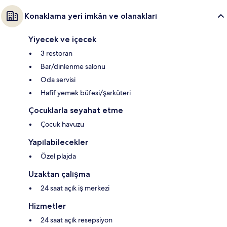
Konaklama yeri imkân ve olanakları
Yiyecek ve içecek
3 restoran
Bar/dinlenme salonu
Oda servisi
Hafif yemek büfesi/şarküteri
Çocuklarla seyahat etme
Çocuk havuzu
Yapılabilecekler
Özel plajda
Uzaktan çalışma
24 saat açık iş merkezi
Hizmetler
24 saat açık resepsiyon