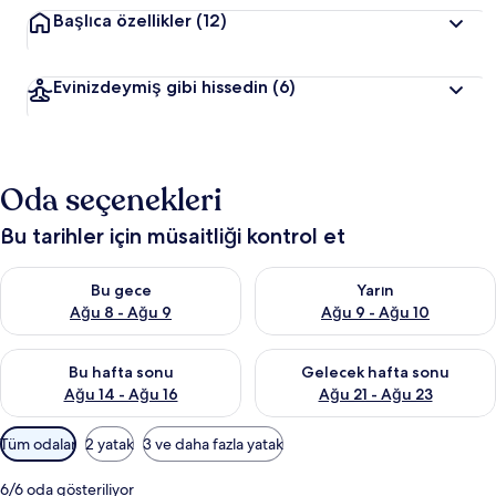
Başlıca özellikler
(12)
Evinizdeymiş gibi hissedin
(6)
Oda seçenekleri
Bu tarihler için müsaitliği kontrol et
Bu gece için müsaitliği kontrol et Ağu 8 - Ağu 9
Yarın için müsaitliği kontrol e
Bu gece
Yarın
Ağu 8 - Ağu 9
Ağu 9 - Ağu 10
Bu hafta sonu için müsaitliği kontrol et Ağu 14 - Ağu 16
Önümüzdeki hafta sonu için mü
Bu hafta sonu
Gelecek hafta sonu
Ağu 14 - Ağu 16
Ağu 21 - Ağu 23
Odalar
Tüm odalar
2 yatak
3 ve daha fazla yatak
için
mevcut
6/6 oda gösteriliyor