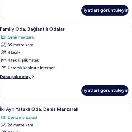
görün
Oda,
Havuz
Fiyatları görüntüleyin
Manzaralı
hakkında
daha
Family
Minibar, odada kasa, masa, ütü/ütü ma
4
fazla
Family Oda, Bağlantılı Odalar
Oda,
detay
Şehir manzaralı
Bağlantılı
39 metre kare
Odalar
için
4 kişilik
tüm
4 tek Kişilik Yatak
fotoğrafları
Ücretsiz kablosuz internet
görün
Family
Daha çok detay
Oda,
Bağlantılı
Fiyatları görüntüleyin
Odalar
hakkında
daha
İki
Odadan manzara
1
fazla
İki Ayrı Yataklı Oda, Deniz Manzaralı
Ayrı
detay
Deniz manzarası
Yataklı
26 metre kare
Oda,