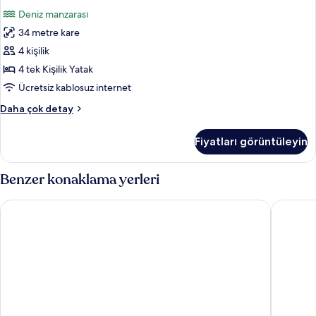
Süit
hakkında
Deniz manzarası
daha
için
fazla
34 metre kare
tüm
detay
fotoğrafları
4 kişilik
görün
4 tek Kişilik Yatak
Ücretsiz kablosuz internet
Junior
Daha çok detay
Süit
hakkında
Fiyatları görüntüleyin
daha
fazla
detay
Benzer konaklama yerleri
Sharm Grand Plaza Resort - Families and Couples Only.
JAZ Mirab