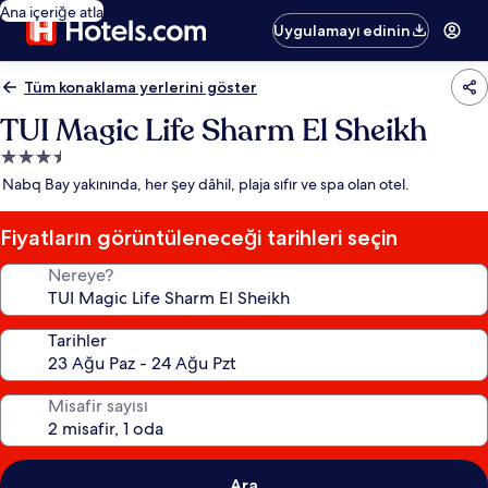
Ana içeriğe atla
Uygulamayı edinin
Tüm konaklama yerlerini göster
TUI Magic Life Sharm El Sheikh
3.5
yıldızlı
Nabq Bay yakınında, her şey dâhil, plaja sıfır ve spa olan otel.
konaklama
yeri
Fiyatların görüntüleneceği tarihleri seçin
Nereye?
Tarihler
Misafir sayısı
Ara