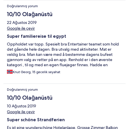
Doğrulanmış yorum
10/10 Olağanüstü
22 Ağustos 2019
Google ile çevir
Super familiereise til egypt
Oppholdet var topp. Spesielt bra Entertainer teamet som hold
det gående hele dagen. Bra utvalg med aktiviteter. Mat er
veldig bra. Man kan være med å bestemme dagens bufeet
gjennom valg av retter på en app. Renhold er i den øverste
kategori , til og med en egen fluejeger finnes. Hadde en
snorkling og intro tur dykking med Magic divers. Kan bare
Knut Georg, 15 gecelik seyahat
anbefales. Meget profesjonelle og flinke dykkeinstruktører. For
de litt eldre kan jeg bare anbefale wellness senteret. Her får
man profesjonell massasje og alt hva har med wellness å gjøre.
Doğrulanmış yorum
Eneste som ikke scoret full pott er WIFI nettet.De finnes men
det er ikke bra. Funker ikke overalt. Men uansett en kjempe flott
10/10 Olağanüstü
ressort. Det er bare pakke kofferten og reiser tilbake.
10 Ağustos 2019
Google ile çevir
Super schöne Strandferien
Es ist eine wunderschöne Hotelanlage. Grosse Zimmer Balkon