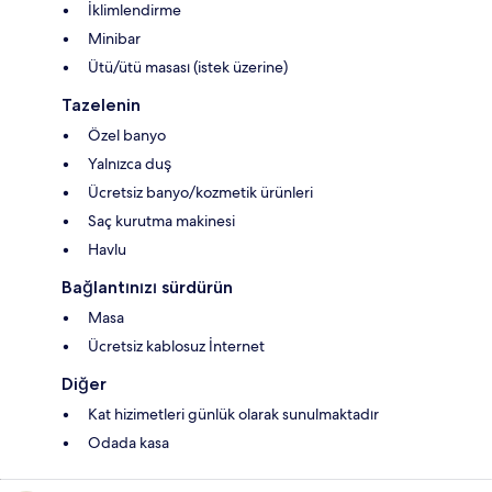
İklimlendirme
Minibar
Ütü/ütü masası (istek üzerine)
Tazelenin
Özel banyo
Yalnızca duş
Ücretsiz banyo/kozmetik ürünleri
Saç kurutma makinesi
Havlu
Bağlantınızı sürdürün
Masa
Ücretsiz kablosuz İnternet
Diğer
Kat hizimetleri günlük olarak sunulmaktadır
Odada kasa