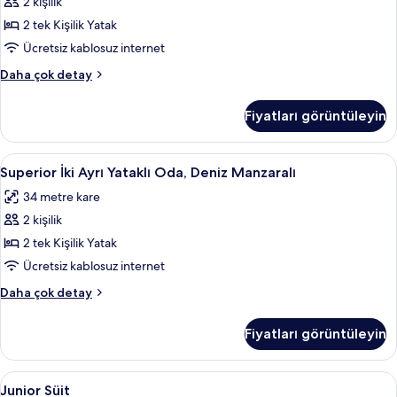
Deniz
2 kişilik
Manzaralı
2 tek Kişilik Yatak
için
Ücretsiz kablosuz internet
tüm
İki
Daha çok detay
fotoğrafları
Ayrı
görün
Yataklı
Fiyatları görüntüleyin
Oda,
Deniz
Manzaralı
Superior
Odadan manzara
1
hakkında
Superior İki Ayrı Yataklı Oda, Deniz Manzaralı
İki
daha
34 metre kare
fazla
Ayrı
detay
2 kişilik
Yataklı
Oda,
2 tek Kişilik Yatak
Deniz
Ücretsiz kablosuz internet
Manzaralı
Superior
Daha çok detay
için
İki
tüm
Ayrı
Fiyatları görüntüleyin
Yataklı
fotoğrafları
Oda,
görün
Deniz
Junior
Odadan manzara
1
Manzaralı
Junior Süit