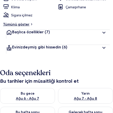
Klima
Çamaşırhane
Sigara içilmez
Tümünü göster
Başlıca özellikler
(7)
Evinizdeymiş gibi hissedin
(6)
Oda seçenekleri
Bu tarihler için müsaitliği kontrol et
Bu gece için müsaitliği kontrol et Ağu 6 - Ağu 7
Yarın için müsaitliği kontrol e
Bu gece
Yarın
Ağu 6 - Ağu 7
Ağu 7 - Ağu 8
Bu hafta sonu için müsaitliği kontrol et Ağu 7 - Ağu 9
Önümüzdeki hafta sonu için müs
Bu hafta sonu
Gelecek hafta sonu