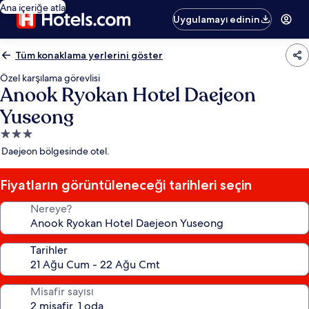
Ana içeriğe atla
Uygulamayı edinin
Tüm konaklama yerlerini göster
Özel karşılama görevlisi
Anook Ryokan Hotel Daejeon
Yuseong
3.0
yıldızlı
Daejeon bölgesinde otel.
konaklama
yeri
Fiyatların görüntüleneceği tarihleri seçin
Nereye?
Tarihler
Misafir sayısı