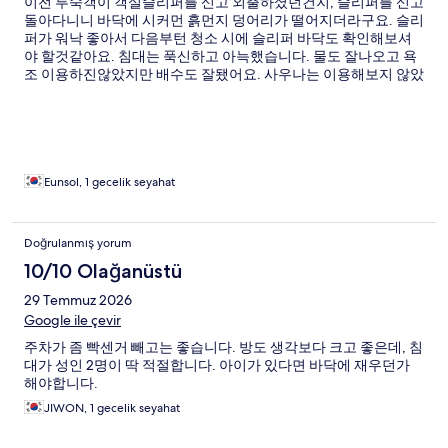
이전 투숙객이 객실슬리퍼를 신고 외출하셨던건지, 슬리퍼를 신고
돌아다니니 바닥에 시커먼 흙먼지 덩어리가 떨어지더라구요. 슬리
퍼가 워낙 좋아서 다음부턴 청소 시에 슬리퍼 바닥도 확인해보셔
야 할것같아요. 침대는 푹신하고 아늑했습니다. 물도 잘나오고 욕
조 이용하진않았지만 배수도 잘됐어요. 사우나는 이용해보지 않았
는데 새거 냄새나고 잘되어있는듯했어요. 드라이기도 좋고 보호필
름? 다들 안떼고 사용하셨길래 저도 그냥 냅뒀습니다. 다만 주차장
이 협소해서 외부에 주차했는데 미리 위치 봐두지 않았더라면 당
황할뻔했어요
Eunsol, 1 gecelik seyahat
Doğrulanmış yorum
10/10 Olağanüstü
29 Temmuz 2026
Google ile çevir
주차가 좀 빡센거 빼고는 좋습니다. 방도 생각보다 크고 좋은데, 침
대가 성인 2명이 딱 적절합니다. 아이가 있다면 바닥에 재우던가
해야합니다.
JIWON, 1 gecelik seyahat