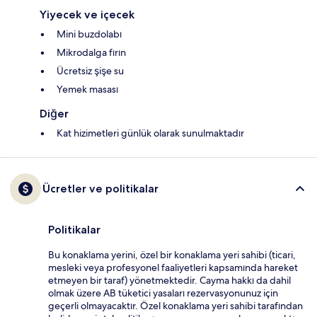
Yiyecek ve içecek
Mini buzdolabı
Mikrodalga fırın
Ücretsiz şişe su
Yemek masası
Diğer
Kat hizimetleri günlük olarak sunulmaktadır
Ücretler ve politikalar
Politikalar
Bu konaklama yerini, özel bir konaklama yeri sahibi (ticari,
mesleki veya profesyonel faaliyetleri kapsamında hareket
etmeyen bir taraf) yönetmektedir. Cayma hakkı da dahil
olmak üzere AB tüketici yasaları rezervasyonunuz için
geçerli olmayacaktır. Özel konaklama yeri sahibi tarafından