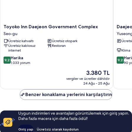
detay
Toyoko
Daejeon
Toyoko Inn Daejeon Government Complex
Daeje
Inn
Yuseon
Seo-gu
Yuseon
Daejeon
Nakwon
Ücretsiz kahvaltı
Ücretsiz otopark
Ücrets
Government
Onsen
Ücretsiz kablosuz
Restoran
Complex
Hotel
internet
Klima
Seo-
Yuseon
10
10
gu
Harika
Har
9,2
9,2
üzerinden
üzerind
1.033 yorum
90 y
9.2,
9.2,
Güncel
3.380 TL
Harika,
Harika,
fiyat:
1.033
90
vergiler ve ücretler dâhildir
3.380 TL
24 Ağu - 25 Ağu
yorum
yorum
Benzer konaklama yerlerini karşılaştırın
Uygun indirimleri ve avantajları görüntülemek için giriş yapın.
Daha fazla macera için daha fazla ödül!
Giriş yap
Ücretsiz olarak kaydolun