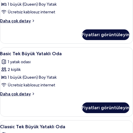
için
1 büyük (Queen) Boy Yatak
tüm
Ücretsiz kablosuz internet
fotoğrafları
Deluxe
Daha çok detay
görün
Room
(Foot
Fiyatları görüntüleyin
Spa)
hakkında
daha
Basic
Basic Tek Büyük Yataklı Oda | Masa, diz
19
fazla
Basic Tek Büyük Yataklı Oda
Tek
detay
1 yatak odası
Büyük
2 kişilik
Yataklı
Oda
1 büyük (Queen) Boy Yatak
için
Ücretsiz kablosuz internet
tüm
Basic
Daha çok detay
fotoğrafları
Tek
görün
Büyük
Fiyatları görüntüleyin
Yataklı
Oda
hakkında
Classic
Classic Tek Büyük Yataklı Oda | Masa, d
18
daha
Classic Tek Büyük Yataklı Oda
Tek
fazla