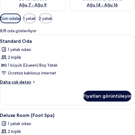
Ağu 7 - Ağu 9
Ağu 14 - Ağu 16
Odalar
Tüm odalar
1 yatak
2 yatak
için
mevcut
8/8 oda gösteriliyor
filtreler
Standard
Standard Oda | Masa, dizüstü bilgisayar
16
Standard Oda
Oda
1 yatak odası
için
2 kişilik
tüm
fotoğrafları
1 büyük (Queen) Boy Yatak
görün
Ücretsiz kablosuz internet
Standard
Daha çok detay
Oda
hakkında
Fiyatları görüntüleyin
daha
fazla
detay
Deluxe
Deluxe Room (Foot Spa) | Masa, dizüstü 
19
Deluxe Room (Foot Spa)
Room
1 yatak odası
(Foot
2 kişilik
Spa)