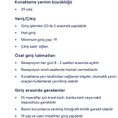
Konaklama yerinin büyüklüğü
29 oda
Varış/Çıkış
Giriş işlemleri 20 ile 2 arasında yapılabilir
Hızlı giriş
Minimum giriş yaşı: 19
Çıkış saati: öğlen
Özel giriş talimatları
Resepsiyon her gün 8 - 2 saatleri arasında açıktır
Resepsiyon sınırlı saatlerde hizmet vermektedir
Konaklama yeri tarafından sağlanan bilgiler, otomatik çeviri
araçları kullanılarak çevrilmiş olabilir
Giriş sırasında gerekenler
Ek masraflar için kredi kartı, banka kartı veya nakit
depozitosu gereklidir
Resmi kurumlarca verilmiş fotoğraflı kimlik gerekli olabilir
19 yaş ve üzeri misafirler giriş yapabilir.