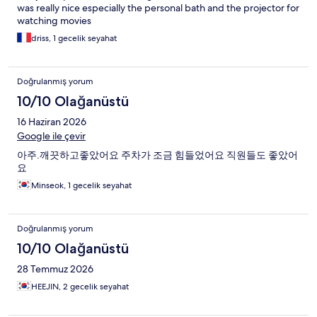
was really nice especially the personal bath and the projector for
watching movies
driss, 1 gecelik seyahat
Doğrulanmış yorum
10/10 Olağanüstü
16 Haziran 2026
Google ile çevir
아주.깨끗하고좋았어요 주차가 조금 힘들었어요 직원들도 좋았어
요
Minseok, 1 gecelik seyahat
Doğrulanmış yorum
10/10 Olağanüstü
28 Temmuz 2026
HEEJIN, 2 gecelik seyahat