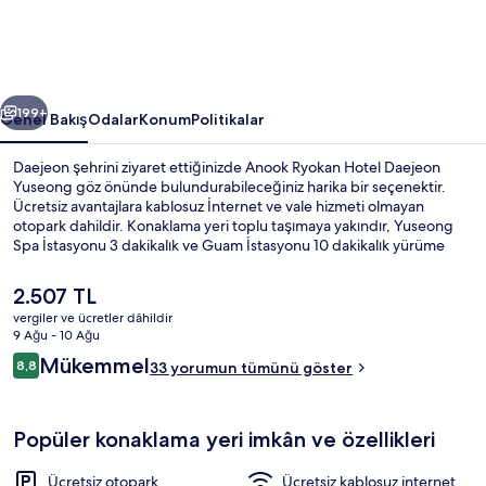
için
fotoğraf
galerisi
ceki
Sonraki
199+
Genel Bakış
Odalar
Konum
Politikalar
Daejeon şehrini ziyaret ettiğinizde Anook Ryokan Hotel Daejeon
Yuseong göz önünde bulundurabileceğiniz harika bir seçenektir.
Ücretsiz avantajlara kablosuz İnternet ve vale hizmeti olmayan
otopark dahildir. Konaklama yeri toplu taşımaya yakındır, Yuseong
Spa İstasyonu 3 dakikalık ve Guam İstasyonu 10 dakikalık yürüme
mesafesindedir.
Şu
2.507 TL
anki
vergiler ve ücretler dâhildir
fiyat
9 Ağu - 10 Ağu
Signature Tek Büyük Yataklı Oda | Öze
2.507 TL
Yorumlar
Mükemmel
8,8
33 yorumun tümünü göster
8,8/10
Popüler konaklama yeri imkân ve özellikleri
Ücretsiz otopark
Ücretsiz kablosuz internet