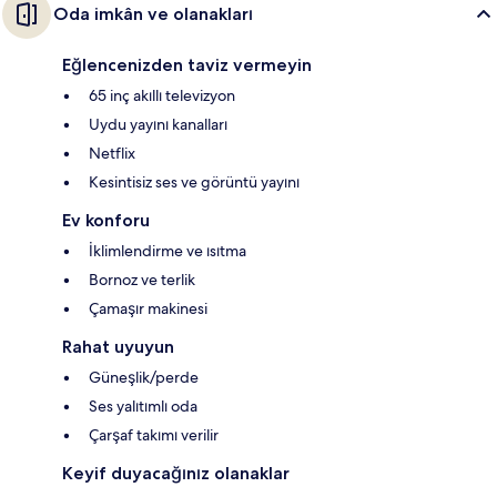
Oda imkân ve olanakları
Eğlencenizden taviz vermeyin
65 inç akıllı televizyon
Uydu yayını kanalları
Netflix
Kesintisiz ses ve görüntü yayını
Ev konforu
İklimlendirme ve ısıtma
Bornoz ve terlik
Çamaşır makinesi
Rahat uyuyun
Güneşlik/perde
Ses yalıtımlı oda
Çarşaf takımı verilir
Keyif duyacağınız olanaklar