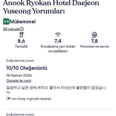
Anook Ryokan Hotel Daejeon
Yorumlar
Yuseong Yorumları
Mükemmel
8,8
33 yorum
8,6
7,4
7,8
Temizlik
Konaklama yeri imkân
Personel ve servis
ve özellikleri
Yorumlar
Doğrulanmış yorum
10/10 Olağanüstü
14 Haziran 2026
Google ile çevir
깔끔하고 넓은 방에 위치도 좋아서 지내는데 불편함이 없었습니
다.
Jun-Sung, 4 gecelik seyahat
Doğrulanmış yorum