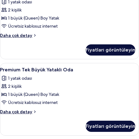
1 yatak odası
detay
Büyük
2 kişilik
Yataklı
Oda
1 büyük (Queen) Boy Yatak
için
Ücretsiz kablosuz internet
tüm
Classic
Daha çok detay
fotoğrafları
Tek
görün
Büyük
Fiyatları görüntüleyin
Yataklı
Oda
hakkında
Premium
Premium Tek Büyük Yataklı Oda | Masa, 
20
daha
Premium Tek Büyük Yataklı Oda
Tek
fazla
1 yatak odası
detay
Büyük
2 kişilik
Yataklı
Oda
1 büyük (Queen) Boy Yatak
için
Ücretsiz kablosuz internet
tüm
Premium
Daha çok detay
fotoğrafları
Tek
görün
Büyük
Fiyatları görüntüleyin
Yataklı
Oda