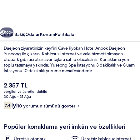
Yuseong
için
fotoğraf
ceki
Sonraki
galerisi
103+
Genel Bakış
Odalar
Konum
Politikalar
Daejeon ziyaretinizin keyfini Cave Ryokan Hotel Anook Daejeon
Yuseong ile çıkarın. Kablosuz İnternet ve vale hizmeti olmayan
otopark gibi ücretsiz avantajlara sahip olacaksınız. Konaklama yeri
toplu taşımaya yakındır, Yuseong Spa İstasyonu 3 dakikalık ve Guam
İstasyonu 10 dakikalık yürüme mesafesindedir.
Şu
2.357 TL
anki
vergiler ve ücretler dâhildir
fiyat
30 Ağu - 31 Ağu
Sauna
2.357 TL
Yorumlar
İyi
7,4
10 yorumun tümünü göster
7,4/10
Popüler konaklama yeri imkân ve özellikleri
Ücretsiz otopark
Ücretsiz kablosuz internet