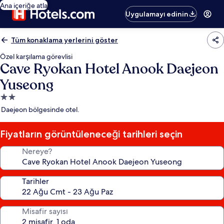
Ana içeriğe atla
Uygulamayı edinin
Tüm konaklama yerlerini göster
Özel karşılama görevlisi
Cave Ryokan Hotel Anook Daejeon
Yuseong
2.0
yıldızlı
Daejeon bölgesinde otel.
konaklama
yeri
Fiyatların görüntüleneceği tarihleri seçin
Nereye?
Tarihler
Misafir sayısı