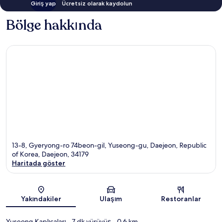
Giriş yap
Ücretsiz olarak kaydolun
Bölge hakkında
13-8, Gyeryong-ro 74beon-gil, Yuseong-gu, Daejeon, Republic
of Korea, Daejeon, 34179
Haritada göster
Harita
Yakındakiler
Ulaşım
Restoranlar
Yuseong Kaplıcaları
- 7 dk yürüyüş
- 0.6 km