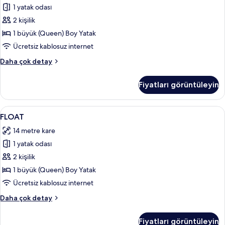
1 yatak odası
fotoğrafları
görün
2 kişilik
1 büyük (Queen) Boy Yatak
Ücretsiz kablosuz internet
SHADE
Daha çok detay
hakkında
daha
Fiyatları görüntüleyin
fazla
detay
FLOAT
FLOAT | Güneşlik/perde, ses yalıtımı, ü
15
FLOAT
için
14 metre kare
tüm
1 yatak odası
fotoğrafları
görün
2 kişilik
1 büyük (Queen) Boy Yatak
Ücretsiz kablosuz internet
FLOAT
Daha çok detay
hakkında
daha
Fiyatları görüntüleyin
fazla