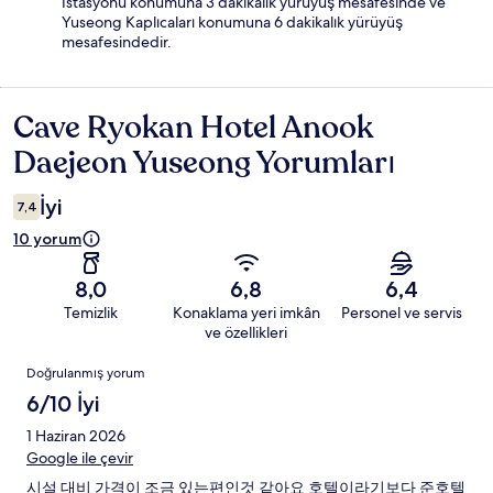
İstasyonu konumuna 3 dakikalık yürüyüş mesafesinde ve
Yuseong Kaplıcaları konumuna 6 dakikalık yürüyüş
mesafesindedir.
Cave Ryokan Hotel Anook
Yorumlar
Daejeon Yuseong Yorumları
İyi
7,4
10 yorum
8,0
6,8
6,4
Temizlik
Konaklama yeri imkân
Personel ve servis
ve özellikleri
Yorumlar
Doğrulanmış yorum
6/10 İyi
1 Haziran 2026
Google ile çevir
시설 대비 가격이 조금 있는편인것 같아요 호텔이라기보다 준호텔