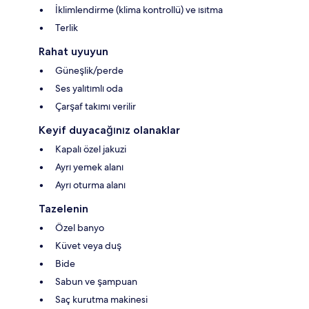
İklimlendirme (klima kontrollü) ve ısıtma
Terlik
Rahat uyuyun
Güneşlik/perde
Ses yalıtımlı oda
Çarşaf takımı verilir
Keyif duyacağınız olanaklar
Kapalı özel jakuzi
Ayrı yemek alanı
Ayrı oturma alanı
Tazelenin
Özel banyo
Küvet veya duş
Bide
Sabun ve şampuan
Saç kurutma makinesi