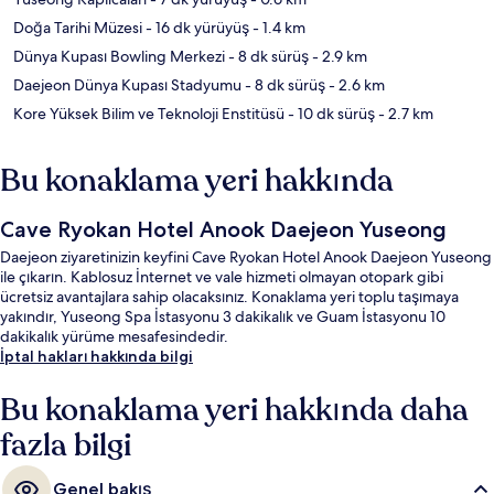
Doğa Tarihi Müzesi
- 16 dk yürüyüş
- 1.4 km
Dünya Kupası Bowling Merkezi
- 8 dk sürüş
- 2.9 km
Daejeon Dünya Kupası Stadyumu
- 8 dk sürüş
- 2.6 km
Kore Yüksek Bilim ve Teknoloji Enstitüsü
- 10 dk sürüş
- 2.7 km
Bu konaklama yeri hakkında
Cave Ryokan Hotel Anook Daejeon Yuseong
Daejeon ziyaretinizin keyfini Cave Ryokan Hotel Anook Daejeon Yuseong
ile çıkarın. Kablosuz İnternet ve vale hizmeti olmayan otopark gibi
ücretsiz avantajlara sahip olacaksınız. Konaklama yeri toplu taşımaya
yakındır, Yuseong Spa İstasyonu 3 dakikalık ve Guam İstasyonu 10
dakikalık yürüme mesafesindedir.
İptal hakları hakkında bilgi
Bu konaklama yeri hakkında daha
fazla bilgi
Genel bakış