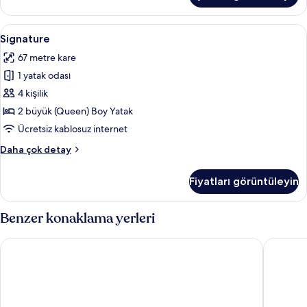
detay
Signature
Signature | Özel spa küveti
29
Signature
için
67 metre kare
tüm
1 yatak odası
fotoğrafları
görün
4 kişilik
2 büyük (Queen) Boy Yatak
Ücretsiz kablosuz internet
Signature
Daha çok detay
hakkında
daha
Fiyatları görüntüleyin
fazla
detay
Benzer konaklama yerleri
Toyoko Inn Daejeon Government Complex
Anook Ai