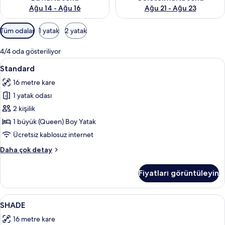
Ağu 14 - Ağu 16
Ağu 21 - Ağu 23
Odalar
Tüm odalar
1 yatak
2 yatak
için
mevcut
4/4 oda gösteriliyor
filtreler
Standard
Standard | Güneşlik/perde, ses yalıtımı
13
Standard
için
16 metre kare
tüm
1 yatak odası
fotoğrafları
görün
2 kişilik
1 büyük (Queen) Boy Yatak
Ücretsiz kablosuz internet
Standard
Daha çok detay
hakkında
daha
Fiyatları görüntüleyin
fazla
detay
SHADE
SHADE | Güneşlik/perde, ses yalıtımı, ü
16
SHADE
için
16 metre kare
tüm