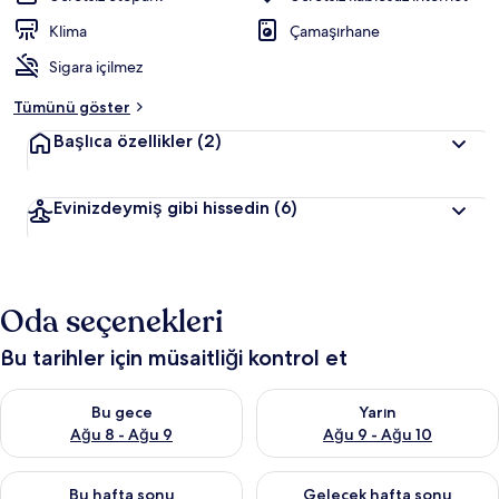
Klima
Çamaşırhane
Sigara içilmez
Tümünü göster
Başlıca özellikler
(2)
Evinizdeymiş gibi hissedin
(6)
Oda seçenekleri
Bu tarihler için müsaitliği kontrol et
Bu gece için müsaitliği kontrol et Ağu 8 - Ağu 9
Yarın için müsaitliği kontrol e
Bu gece
Yarın
Ağu 8 - Ağu 9
Ağu 9 - Ağu 10
Bu hafta sonu için müsaitliği kontrol et Ağu 14 - Ağu 16
Önümüzdeki hafta sonu için mü
Bu hafta sonu
Gelecek hafta sonu