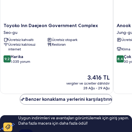
Toyoko
Anook
Toyoko Inn Daejeon Government Complex
Anook 
Inn
Air
Seo-gu
Jung-g
Daejeon
Hotel
Ücretsiz kahvaltı
Ücretsiz otopark
Ücrets
Government
Daejeon
Ücretsiz kablosuz
Restoran
Complex
Station
internet
Klima
Seo-
Jung-
10
10
gu
Harika
gu
Çok 
9,2
8,4
üzerinden
üzerind
1.035 yorum
30 y
9.2,
8.4,
Harika,
Çok
Güncel
3.416 TL
1.035
İyi,
fiyat:
yorum
30
vergiler ve ücretler dâhildir
3.416 TL
yorum
28 Ağu - 29 Ağu
Benzer konaklama yerlerini karşılaştırın
Uygun indirimleri ve avantajları görüntülemek için giriş yapın.
Daha fazla macera için daha fazla ödül!