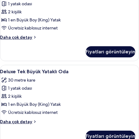
detay
1 yatak odası
Oda,
Avlu
2 kişilik
Manzaralı
1 en Büyük Boy (King) Yatak
için
Ücretsiz kablosuz internet
tüm
Tek
Daha çok detay
fotoğrafları
Büyük
görün
Yataklı
Fiyatları görüntüleyin
Oda,
Avlu
Manzaralı
Deluxe
Deluxe Tek Büyük Yataklı Oda | Mısır p
9
hakkında
Deluxe Tek Büyük Yataklı Oda
Tek
daha
30 metre kare
fazla
Büyük
detay
1 yatak odası
Yataklı
Oda
2 kişilik
için
1 en Büyük Boy (King) Yatak
tüm
Ücretsiz kablosuz internet
fotoğrafları
Deluxe
Daha çok detay
görün
Tek
Büyük
Fiyatları görüntüleyin
Yataklı