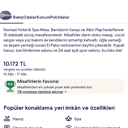
fotoğraf
galerisi
ceki
Sonraki
59+
Genel Bakış
Odalar
Konum
Politikalar
Nomad Hotel & Spa Altea, Benidorm Sarayı ve Albir Plajı hedeflerine
15 dakikalık sürüş mesafesindedir. Misafirler derin doku masajı, vücut
sargısı veya yüz bakımı ile kendilerini şımartıp kahvaltı, öğle yemeği
ve akşam yemeği sunan El Patio restoranının keyfini çıkarabilir. Kapalı
havuz, bar/dinlenme salonu ve 24 saat açık spor salonu; bu lüks otel
dâhilindeki diğer özellikler arasındadır.
Şu
10.172 TL
anki
vergiler ve ücretler dâhildir
fiyat
16 Ağu - 17 Ağu
Deluxe Tek Büyük Yataklı Oda | Mısır p
10.172 TL
Yorumlar
10
Misafirlerin favorisi
M
üzerinden
Misafirlerden en yüksek puan alan yerlerden biri
i
78 yorumun tümünü göster
9,8,
s
Misafirlerin
a
favorisi
Popüler konaklama yeri imkân ve özellikleri
f
i
r
Havuz
Spa
l
e