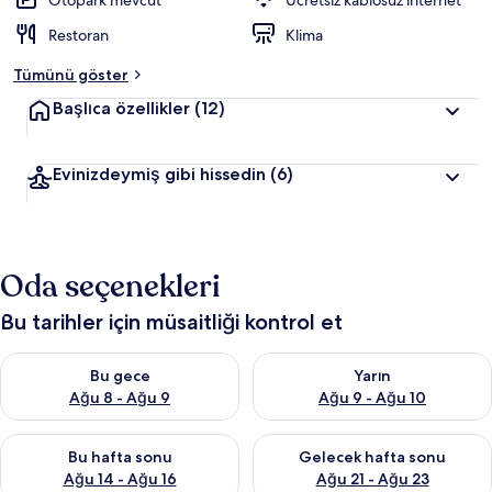
Otopark mevcut
Ücretsiz kablosuz internet
r
Restoran
Klima
d
e
Tümünü göster
n
Başlıca özellikler
(12)
e
n
Evinizdeymiş gibi hissedin
(6)
y
ü
k
s
e
Oda seçenekleri
k
p
Bu tarihler için müsaitliği kontrol et
u
a
Bu gece için müsaitliği kontrol et Ağu 8 - Ağu 9
Yarın için müsaitliği kontrol e
n
Bu gece
Yarın
Ağu 8 - Ağu 9
Ağu 9 - Ağu 10
a
l
Bu hafta sonu için müsaitliği kontrol et Ağu 14 - Ağu 16
Önümüzdeki hafta sonu için mü
a
Bu hafta sonu
Gelecek hafta sonu
n
Ağu 14 - Ağu 16
Ağu 21 - Ağu 23