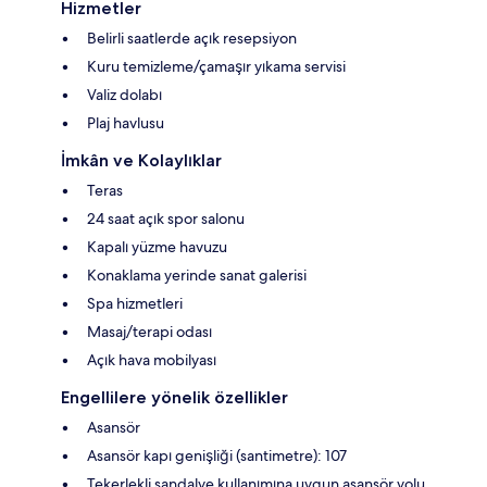
Hizmetler
Belirli saatlerde açık resepsiyon
Kuru temizleme/çamaşır yıkama servisi
Valiz dolabı
Plaj havlusu
İmkân ve Kolaylıklar
Teras
24 saat açık spor salonu
Kapalı yüzme havuzu
Konaklama yerinde sanat galerisi
Spa hizmetleri
Masaj/terapi odası
Açık hava mobilyası
Engellilere yönelik özellikler
Asansör
Asansör kapı genişliği (santimetre): 107
Tekerlekli sandalye kullanımına uygun asansör yolu