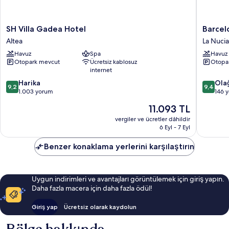
SH
Barcelo
SH Villa Gadea Hotel
Barcelo
Villa
La
Altea
La Nucia
Gadea
Nucía
Havuz
Spa
Havuz
Hotel
Hills
Otopark mevcut
Ücretsiz kablosuz
Otopa
Altea
La
internet
Nucia
10
10
Harika
Ola
9,2
9,4
üzerinden
üzerind
1.003 yorum
146 
9.2,
9.4,
Güncel
11.093 TL
Harika,
Olağanü
fiyat:
1.003
146
vergiler ve ücretler dâhildir
11.093 TL
6 Eyl - 7 Eyl
yorum
yorum
Benzer konaklama yerlerini karşılaştırın
Uygun indirimleri ve avantajları görüntülemek için giriş yapın.
Daha fazla macera için daha fazla ödül!
Giriş yap
Ücretsiz olarak kaydolun