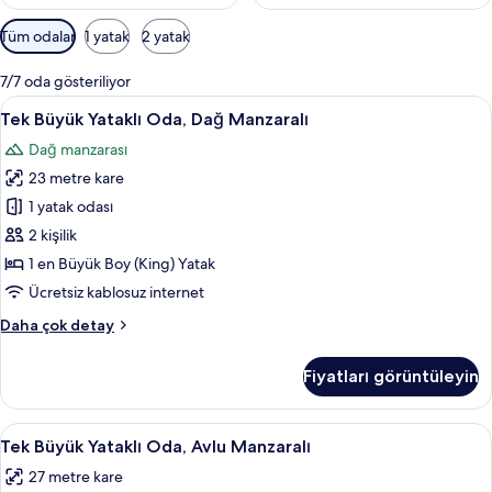
y
Odalar
Tüm odalar
1 yatak
2 yatak
e
için
r
mevcut
l
7/7 oda gösteriliyor
filtreler
e
Tek
Tek Büyük Yataklı Oda, Dağ Manzaralı |
5
Tek Büyük Yataklı Oda, Dağ Manzaralı
r
Büyük
d
Dağ manzarası
Yataklı
e
23 metre kare
n
Oda,
Dağ
1 yatak odası
b
Manzaralı
2 kişilik
i
için
r
1 en Büyük Boy (King) Yatak
i
tüm
Ücretsiz kablosuz internet
fotoğrafları
Tek
Daha çok detay
görün
Büyük
Yataklı
Fiyatları görüntüleyin
Oda,
Dağ
Manzaralı
Tek
Tek Büyük Yataklı Oda, Avlu Manzaralı 
8
hakkında
Tek Büyük Yataklı Oda, Avlu Manzaralı
Büyük
daha
27 metre kare
fazla
Yataklı