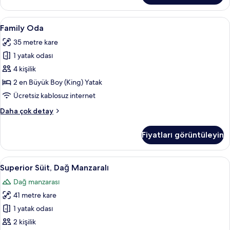
Oda
hakkında
Family
Mısır pamuklu çarşaf takımı, kaliteli 
1
daha
Family Oda
Oda
fazla
35 metre kare
detay
için
1 yatak odası
tüm
fotoğrafları
4 kişilik
görün
2 en Büyük Boy (King) Yatak
Ücretsiz kablosuz internet
Family
Daha çok detay
Oda
hakkında
Fiyatları görüntüleyin
daha
fazla
detay
Superior
Superior Süit, Dağ Manzaralı | Oturma al
6
Superior Süit, Dağ Manzaralı
Süit,
Dağ manzarası
Dağ
41 metre kare
Manzaralı
için
1 yatak odası
tüm
2 kişilik