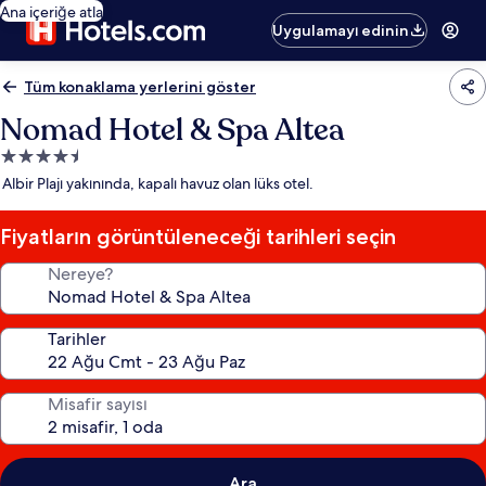
Ana içeriğe atla
Uygulamayı edinin
Tüm konaklama yerlerini göster
Nomad Hotel & Spa Altea
4.5
yıldızlı
Albir Plajı yakınında, kapalı havuz olan lüks otel.
konaklama
yeri
Fiyatların görüntüleneceği tarihleri seçin
Nereye?
Tarihler
Misafir sayısı
Ara