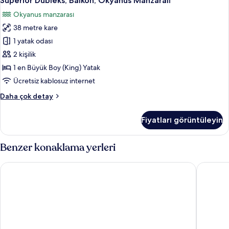
Superior Dubleks, Balkon, Okyanus Manzaralı
Dubleks,
fazla
Okyanus manzarası
detay
Balkon,
38 metre kare
Okyanus
Manzaralı
1 yatak odası
için
2 kişilik
tüm
1 en Büyük Boy (King) Yatak
fotoğrafları
Ücretsiz kablosuz internet
görün
Superior
Daha çok detay
Dubleks,
Balkon,
Fiyatları görüntüleyin
Okyanus
Manzaralı
hakkında
Benzer konaklama yerleri
daha
fazla
SH Villa Gadea Hotel
Barcelo L
detay