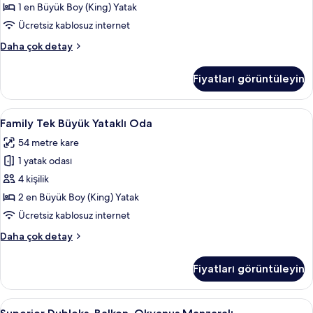
fotoğrafları
1 en Büyük Boy (King) Yatak
görün
Ücretsiz kablosuz internet
Superior
Daha çok detay
Süit,
Dağ
Fiyatları görüntüleyin
Manzaralı
hakkında
daha
Family
Family Tek Büyük Yataklı Oda | Mısır p
4
fazla
Family Tek Büyük Yataklı Oda
Tek
detay
54 metre kare
Büyük
1 yatak odası
Yataklı
Oda
4 kişilik
için
2 en Büyük Boy (King) Yatak
tüm
Ücretsiz kablosuz internet
fotoğrafları
Family
Daha çok detay
görün
Tek
Büyük
Fiyatları görüntüleyin
Yataklı
Oda
hakkında
Superior
Superior Dubleks, Balkon, Okyanus Manz
6
daha