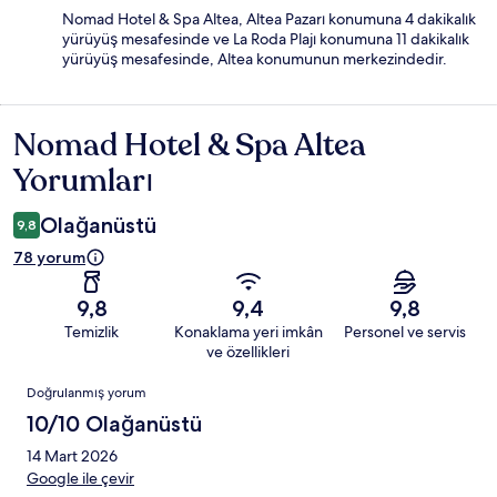
Nomad Hotel & Spa Altea, Altea Pazarı konumuna 4 dakikalık
yürüyüş mesafesinde ve La Roda Plajı konumuna 11 dakikalık
yürüyüş mesafesinde, Altea konumunun merkezindedir.
Nomad Hotel & Spa Altea
Yorumlar
Yorumları
Olağanüstü
9,8
78 yorum
9,8
9,4
9,8
Temizlik
Konaklama yeri imkân
Personel ve servis
ve özellikleri
Yorumlar
Doğrulanmış yorum
10/10 Olağanüstü
14 Mart 2026
Google ile çevir