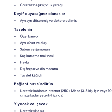
Ücretsiz beşik/çocuk yatağı
Keyif duyacağınız olanaklar
Ayrı ayrı döşenmiş ve dekore edilmiş
Tazelenin
Özel banyo
Ayrı küvet ve duş
Sabun ve şampuan
Saç kurutma makinesi
Havlu
Diş fırçası ve diş macunu
Tuvalet kâğıdı
Bağlantınızı sürdürün
Ücretsiz kablosuz İnternet (250+ Mbps (3-5 kişi için veya 10
cihaza kadar yeterli) hızında)
Yiyecek ve içecek
Ücretsiz şişe su