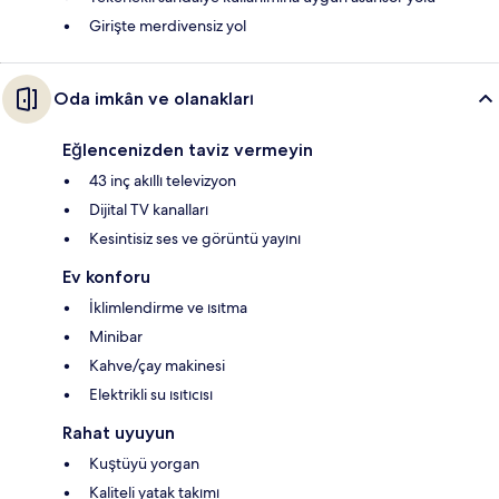
Girişte merdivensiz yol
Oda imkân ve olanakları
Eğlencenizden taviz vermeyin
43 inç akıllı televizyon
Dijital TV kanalları
Kesintisiz ses ve görüntü yayını
Ev konforu
İklimlendirme ve ısıtma
Minibar
Kahve/çay makinesi
Elektrikli su ısıtıcısı
Rahat uyuyun
Kuştüyü yorgan
Kaliteli yatak takımı