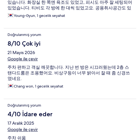
있습니다. 화장실 한 쪽엔 욕조도 있었고, 피시도 아주 잘 세팅되어
있었습니다. 티비도 각 방에 한 대씩 있었고요. 공용취사공간도 있
어 유용했습니다. 지하주차장도 빈 공간 많아 주차 편리했습니다.
Young-Gyun, 1 gecelik seyahat
바로 길옆 위치지만 소음도 들리지 않았습니다. 화장실 물빠짐이
느리다는 것 말고는 흠잡을 게 없었네요. 근처에 편의점과 먹거리
골목도 있었어요. 가족이 머무르기 좋았습니다. 다음번에도 세종
Doğrulanmış yorum
올 때엔 다시 묵고 싶군요.
8/10 Çok iyi
21 Mayıs 2026
Google ile çevir
주차 편하고 객실 깨끗합니다. 지난 번 방은 시끄러웠는데 2층 스
탠다드룸은 조용했어요. 비상구등이 너무 밝아서 잘 때 좀 신경쓰
였네요.
Chang won, 1 gecelik seyahat
Doğrulanmış yorum
4/10 İdare eder
17 Aralık 2025
Google ile çevir
주차 쉬움