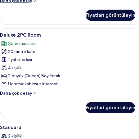
Standard
Daha çok detay
Oda
hakkında
Fiyatları görüntüleyin
daha
fazla
detay
Deluxe
Deluxe 2PC Room | Kaliteli yatak takımı,
22
Deluxe 2PC Room
2PC
Şehir manzaralı
Room
20 metre kare
için
tüm
1 yatak odası
fotoğrafları
4 kişilik
görün
2 büyük (Queen) Boy Yatak
Ücretsiz kablosuz internet
Deluxe
Daha çok detay
2PC
Room
Fiyatları görüntüleyin
hakkında
daha
fazla
Standard
Kaliteli yatak takımı, ses yalıtımı, ücre
17
detay
Standard
için
2 kişilik
tüm