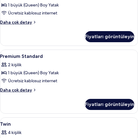
1 büyük (Queen) Boy Yatak
fotoğrafları
görün
Ücretsiz kablosuz internet
Standard
Daha çok detay
hakkında
daha
Fiyatları görüntüleyin
fazla
detay
Premium
Kaliteli yatak takımı, ses yalıtımı, ücre
14
Premium Standard
Standard
2 kişilik
için
1 büyük (Queen) Boy Yatak
tüm
fotoğrafları
Ücretsiz kablosuz internet
görün
Premium
Daha çok detay
Standard
hakkında
Fiyatları görüntüleyin
daha
fazla
detay
Twin
Kaliteli yatak takımı, ses yalıtımı, ücre
14
Twin
için
4 kişilik
tüm