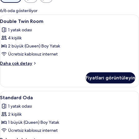
için
mevcut
6/6 oda gösteriliyor
filtreler
Double
Double Twin Room | Kaliteli yatak takımı
16
Double Twin Room
Twin
1 yatak odası
Room
4 kişilik
için
tüm
2 büyük (Queen) Boy Yatak
fotoğrafları
Ücretsiz kablosuz internet
görün
Double
Daha çok detay
Twin
Room
Fiyatları görüntüleyin
hakkında
daha
fazla
Standard
Standard Oda | Kaliteli yatak takımı, se
11
detay
Standard Oda
Oda
1 yatak odası
için
2 kişilik
tüm
fotoğrafları
1 büyük (Queen) Boy Yatak
görün
Ücretsiz kablosuz internet