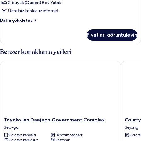
2 büyük (Queen) Boy Yatak
fotoğrafları
görün
Ücretsiz kablosuz internet
Twin
Daha çok detay
hakkında
daha
Fiyatları görüntüleyin
fazla
detay
Benzer konaklama yerleri
Toyoko Inn Daejeon Government Complex
Courtyar
Toyoko
Courtya
Toyoko Inn Daejeon Government Complex
Courty
Inn
By
Seo-gu
Sejong
Daejeon
Marriott
Ücretsiz kahvaltı
Ücretsiz otopark
Ücrets
Government
Sejong
Ücretsiz kablosuz
Restoran