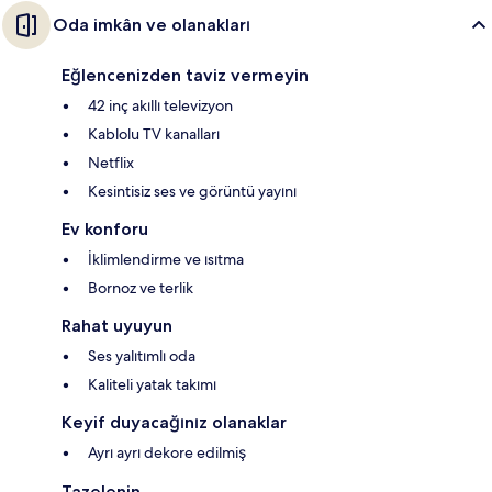
Oda imkân ve olanakları
Eğlencenizden taviz vermeyin
42 inç akıllı televizyon
Kablolu TV kanalları
Netflix
Kesintisiz ses ve görüntü yayını
Ev konforu
İklimlendirme ve ısıtma
Bornoz ve terlik
Rahat uyuyun
Ses yalıtımlı oda
Kaliteli yatak takımı
Keyif duyacağınız olanaklar
Ayrı ayrı dekore edilmiş
Tazelenin