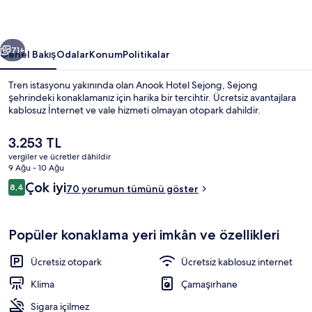
ceki
Sonraki
71+
Genel Bakış
Odalar
Konum
Politikalar
Tren istasyonu yakınında olan Anook Hotel Sejong, Sejong
şehrindeki konaklamanız için harika bir tercihtir. Ücretsiz avantajlara
kablosuz İnternet ve vale hizmeti olmayan otopark dahildir.
Şu
3.253 TL
anki
vergiler ve ücretler dâhildir
fiyat
9 Ağu - 10 Ağu
3.253 TL
Yorumlar
Çok iyi
8,4
70 yorumun tümünü göster
8,4/10
Deluxe + 2PC | Kaliteli yatak takımı, ses
Popüler konaklama yeri imkân ve özellikleri
Ücretsiz otopark
Ücretsiz kablosuz internet
Klima
Çamaşırhane
Sigara içilmez