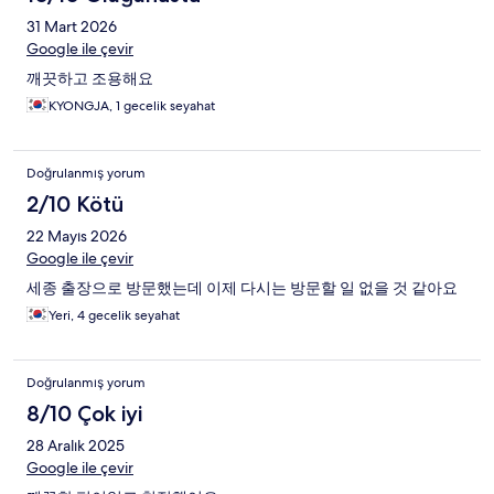
31 Mart 2026
Google ile çevir
깨끗하고 조용해요
KYONGJA, 1 gecelik seyahat
Doğrulanmış yorum
2/10 Kötü
22 Mayıs 2026
Google ile çevir
세종 출장으로 방문했는데 이제 다시는 방문할 일 없을 것 같아요
Yeri, 4 gecelik seyahat
Doğrulanmış yorum
8/10 Çok iyi
28 Aralık 2025
Google ile çevir