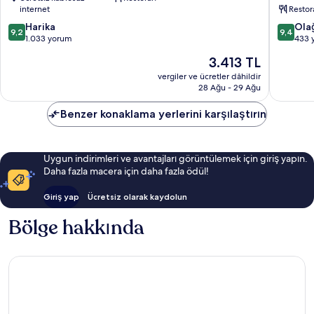
Complex
Sejong
internet
Restor
Seo-
10
10
gu
Harika
Ola
9,2
9,4
üzerinden
üzerind
1.033 yorum
433 
9.2,
9.4,
Güncel
3.413 TL
Harika,
Olağanü
fiyat:
1.033
433
vergiler ve ücretler dâhildir
3.413 TL
28 Ağu - 29 Ağu
yorum
yorum
Benzer konaklama yerlerini karşılaştırın
Uygun indirimleri ve avantajları görüntülemek için giriş yapın.
Daha fazla macera için daha fazla ödül!
Giriş yap
Ücretsiz olarak kaydolun
Bölge hakkında