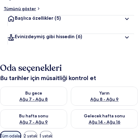
Tümünü göster
Başlıca özellikler
(5)
Evinizdeymiş gibi hissedin
(6)
Oda seçenekleri
Bu tarihler için müsaitliği kontrol et
Bu gece için müsaitliği kontrol et Ağu 7 - Ağu 8
Yarın için müsaitliği kontrol e
Bu gece
Yarın
Ağu 7 - Ağu 8
Ağu 8 - Ağu 9
Bu hafta sonu için müsaitliği kontrol et Ağu 7 - Ağu 9
Önümüzdeki hafta sonu için müs
Bu hafta sonu
Gelecek hafta sonu
Ağu 7 - Ağu 9
Ağu 14 - Ağu 16
Odalar
Tüm odalar
2 yatak
1 yatak