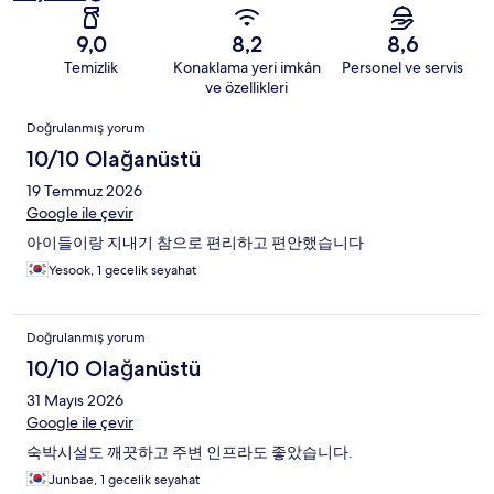
9,0
8,2
8,6
Temizlik
Konaklama yeri imkân
Personel ve servis
ve özellikleri
Yorumlar
Doğrulanmış yorum
10/10 Olağanüstü
19 Temmuz 2026
Google ile çevir
아이들이랑 지내기 참으로 편리하고 편안했습니다
Yesook, 1 gecelik seyahat
Doğrulanmış yorum
10/10 Olağanüstü
31 Mayıs 2026
Google ile çevir
숙박시설도 깨끗하고 주변 인프라도 좋았습니다.
Junbae, 1 gecelik seyahat