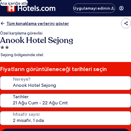
Ana içeriğe atla
Uygulamayı edinin
Tüm konaklama yerlerini göster
Özel karşılama görevlisi
Anook Hotel Sejong
2.0
yıldızlı
Sejong bölgesinde otel.
konaklama
yeri
Fiyatların görüntüleneceği tarihleri seçin
Nereye?
Tarihler
Misafir sayısı