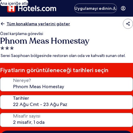
Ana içeriğe atla
Uygulamayı edinin
Tüm konaklama yerlerini göster
Özel karşılama görevlisi
Phnom Meas Homestay
3.0
yıldızlı
Serei Saophoan bölgesinde restoran olan oda ve kahvaltı sunan otel.
konaklama
yeri
Fiyatların görüntüleneceği tarihleri seçin
Nereye?
Tarihler
Misafir sayısı