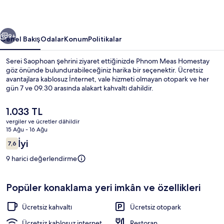
ceki
Sonraki
9+
Genel Bakış
Odalar
Konum
Politikalar
Serei Saophoan şehrini ziyaret ettiğinizde Phnom Meas Homestay
göz önünde bulundurabileceğiniz harika bir seçenektir. Ücretsiz
avantajlara kablosuz İnternet, vale hizmeti olmayan otopark ve her
gün 7 ve 09.30 arasında alakart kahvaltı dahildir.
Şu
1.033 TL
anki
vergiler ve ücretler dâhildir
fiyat
15 Ağu - 16 Ağu
1.033 TL
Yorumlar
İyi
7,6
Masa, dizüstü bilgisayar çalışma alanı,
7,6/10
9 harici değerlendirme
Popüler konaklama yeri imkân ve özellikleri
Ücretsiz kahvaltı
Ücretsiz otopark
Ücretsiz kablosuz internet
Restoran