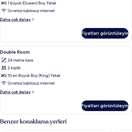
fazla
1 büyük (Queen) Boy Yatak
tüm
detay
fotoğrafları
Ücretsiz kablosuz internet
görün
Double
Daha çok detay
Room
hakkında
Fiyatları görüntüleyin
daha
fazla
detay
Double
Masa, dizüstü bilgisayar çalışma alanı,
8
Double Room
Room
24 metre kare
için
2 kişilik
tüm
fotoğrafları
10 en Büyük Boy (King) Yatak
görün
Ücretsiz kablosuz internet
Double
Daha çok detay
Room
hakkında
Fiyatları görüntüleyin
daha
fazla
detay
Benzer konaklama yerleri