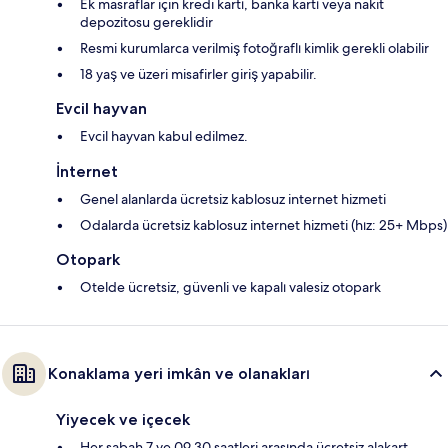
Ek masraflar için kredi kartı, banka kartı veya nakit
depozitosu gereklidir
Resmi kurumlarca verilmiş fotoğraflı kimlik gerekli olabilir
18 yaş ve üzeri misafirler giriş yapabilir.
Evcil hayvan
Evcil hayvan kabul edilmez.
İnternet
Genel alanlarda ücretsiz kablosuz internet hizmeti
Odalarda ücretsiz kablosuz internet hizmeti (hız: 25+ Mbps)
Otopark
Otelde ücretsiz, güvenli ve kapalı valesiz otopark
Konaklama yeri imkân ve olanakları
Yiyecek ve içecek
Her sabah 7 ve 09.30 saatleri arasında ücretsiz alakart