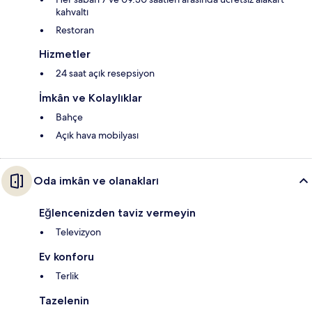
kahvaltı
Restoran
Hizmetler
24 saat açık resepsiyon
İmkân ve Kolaylıklar
Bahçe
Açık hava mobilyası
Oda imkân ve olanakları
Eğlencenizden taviz vermeyin
Televizyon
Ev konforu
Terlik
Tazelenin