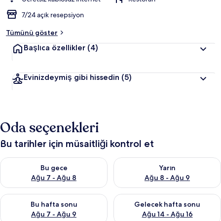
7/24 açık resepsiyon
Tümünü göster
Başlıca özellikler
(4)
Evinizdeymiş gibi hissedin
(5)
Oda seçenekleri
Bu tarihler için müsaitliği kontrol et
Bu gece için müsaitliği kontrol et Ağu 7 - Ağu 8
Yarın için müsaitliği kontrol e
Bu gece
Yarın
Ağu 7 - Ağu 8
Ağu 8 - Ağu 9
Bu hafta sonu için müsaitliği kontrol et Ağu 7 - Ağu 9
Önümüzdeki hafta sonu için müs
Bu hafta sonu
Gelecek hafta sonu
Ağu 7 - Ağu 9
Ağu 14 - Ağu 16