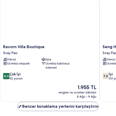
Ravorn Villa Boutique
Seng Ho
Ravorn
Seng
Ravorn Villa Boutique
Seng H
Villa
Hout
Svay Pao
Svay Pa
Boutique
Hotel
Havuz
Spa
Havuz
Svay
Svay
Ücretsiz otopark
Ücretsiz kablosuz
Ücrets
Pao
Pao
internet
10
10
Çok İyi
İyi
8,0
7,2
üzerinden
üzerind
92 yorum
101 
8.0,
7.2,
Güncel
1.955 TL
Çok
İyi,
fiyat:
İyi,
101
vergiler ve ücretler dâhildir
1.955 TL
8 Ağu - 9 Ağu
92
yorum
yorum
Benzer konaklama yerlerini karşılaştırın