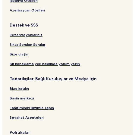
İspanya Otelleri
ı
a
t
l
n
n
l
ğ
ı
a
t
d
a
Azerbaycan Otelleri
l
n
ı
a
n
a
t
r
t
Destek ve SSS
n
ı
t
ı
t
B
Rezervasyonlarınız
ı
a
ğ
Sıkça Sorulan Sorular
l
a
Bize ulaşın
n
t
Bir konaklama yeri hakkında yorum yazın
ı
Tedarikçiler, Bağlı Kuruluşlar ve Medya için
Bize katılın
Basın merkezi
Tanıtımınızı Bizimle Yapın
Seyahat Acenteleri
Politikalar