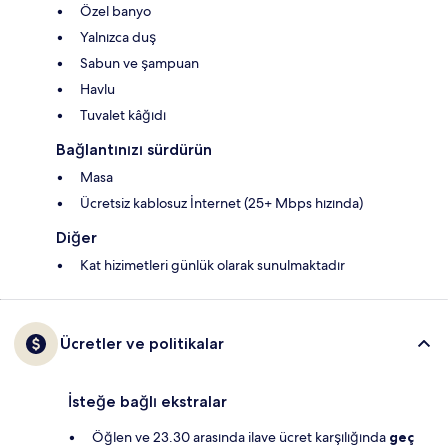
Özel banyo
Yalnızca duş
Sabun ve şampuan
Havlu
Tuvalet kâğıdı
Bağlantınızı sürdürün
Masa
Ücretsiz kablosuz İnternet (25+ Mbps hızında)
Diğer
Kat hizimetleri günlük olarak sunulmaktadır
Ücretler ve politikalar
İsteğe bağlı ekstralar
Öğlen ve 23.30 arasında ilave ücret karşılığında
geç