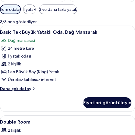
Odalar
Tüm odalar
1 yatak
3 ve daha fazla yatak
için
mevcut
3/3 oda gösteriliyor
filtreler
Basic
Basic Tek Büyük Yataklı Oda, Dağ Manzar
1
Basic Tek Büyük Yataklı Oda, Dağ Manzaralı
Tek
Dağ manzarası
Büyük
24 metre kare
Yataklı
Oda,
1 yatak odası
Dağ
2 kişilik
Manzaralı
1 en Büyük Boy (King) Yatak
için
Ücretsiz kablosuz internet
tüm
Basic
Daha çok detay
fotoğrafları
Tek
görün
Büyük
Fiyatları görüntüleyin
Yataklı
Oda,
Dağ
Double
Masa, dizüstü bilgisayar çalışma alanı,
9
Manzaralı
Double Room
Room
hakkında
2 kişilik
daha
için