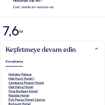
restoran var mı?
Evet, otelde bir restoran var.
Yorumlar
7,6
İyi
Keşfetmeye devam edin
Konaklama
H
Holiday Palace
o
H
Hak Huot Hotel I
l
a
C
Cambana Poipet Hotel
i
k
a
H
Hak Heng Hotel
d
H
m
a
O
One Budget Hotel
a
u
b
k
n
N
Nalada Hotel
y
o
a
H
e
a
P
Puli Passo Hotel Casino
P
t
n
e
B
l
u
B
Botoum Hotel