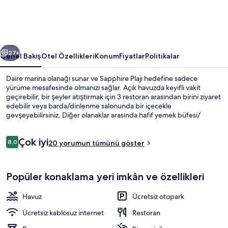
için
fotoğraf
galerisi
ceki
Sonraki
27+
Genel Bakış
Otel Özellikleri
Konum
Fiyatlar
Politikalar
Daire marina olanağı sunar ve Sapphire Plajı hedefine sadece
yürüme mesafesinde olmanızı sağlar. Açık havuzda keyifli vakit
geçirebilir, bir şeyler atıştırmak için 3 restoran arasından birini ziyaret
edebilir veya barda/dinlenme salonunda bir içecekle
gevşeyebilirsiniz. Diğer olanaklar arasında hafif yemek büfesi/
şarküteri, bahçe ve ücretsiz kablosuz İnternet bulunur.
Yorumlar
Çok iyi
8,0
20 yorumun tümünü göster
8,0/10
Plaj barı
Popüler konaklama yeri imkân ve özellikleri
Havuz
Ücretsiz otopark
Ücretsiz kablosuz internet
Restoran