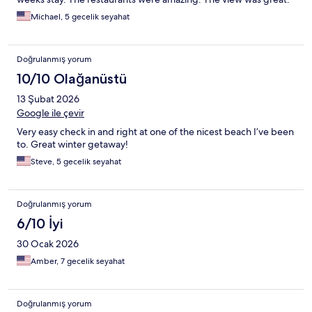
very uncomfortable. There wasn't cable TV as listed. You had to
Michael, 5 gecelik seyahat
sign into your own app accounts to watch anything. Stained and
chipped bathtub. Only good thing was the view and beach.
Doğrulanmış yorum
10/10 Olağanüstü
13 Şubat 2026
Google ile çevir
Very easy check in and right at one of the nicest beach I’ve been
to. Great winter getaway!
Steve, 5 gecelik seyahat
Doğrulanmış yorum
6/10 İyi
30 Ocak 2026
Amber, 7 gecelik seyahat
Doğrulanmış yorum