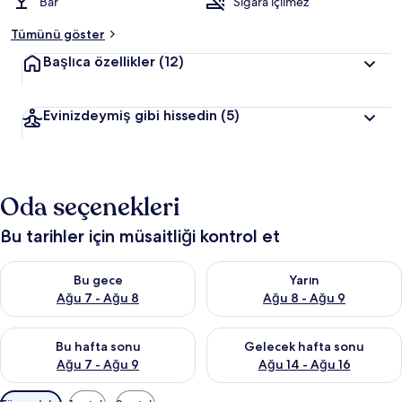
Bar
Sigara içilmez
Tümünü göster
Başlıca özellikler
(12)
Evinizdeymiş gibi hissedin
(5)
Oda seçenekleri
Bu tarihler için müsaitliği kontrol et
Bu gece için müsaitliği kontrol et Ağu 7 - Ağu 8
Yarın için müsaitliği kontrol e
Bu gece
Yarın
Ağu 7 - Ağu 8
Ağu 8 - Ağu 9
Bu hafta sonu için müsaitliği kontrol et Ağu 7 - Ağu 9
Önümüzdeki hafta sonu için müs
Bu hafta sonu
Gelecek hafta sonu
Ağu 7 - Ağu 9
Ağu 14 - Ağu 16
Odalar