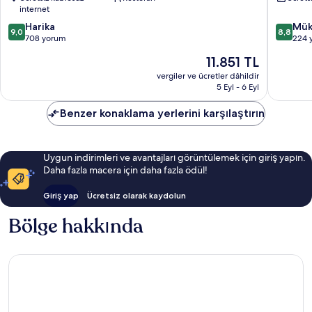
Amalie
Thomas
internet
Havensi
10
10
Harika
Mük
9,0
8,8
üzerinden
üzerind
708 yorum
224 
9.0,
8.8,
Güncel
11.851 TL
Harika,
Mükemm
fiyat:
708
224
vergiler ve ücretler dâhildir
11.851 TL
5 Eyl - 6 Eyl
yorum
yorum
Benzer konaklama yerlerini karşılaştırın
Uygun indirimleri ve avantajları görüntülemek için giriş yapın.
Daha fazla macera için daha fazla ödül!
Giriş yap
Ücretsiz olarak kaydolun
Bölge hakkında