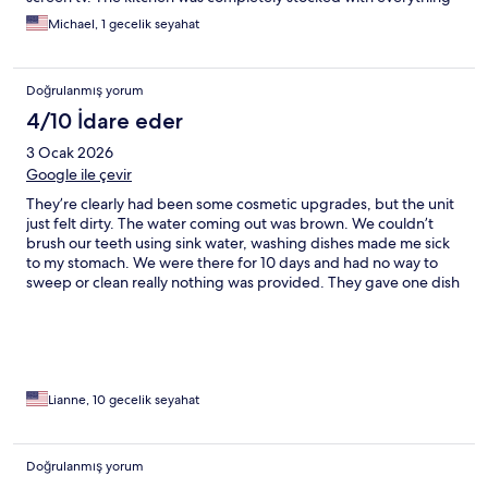
you could possibly need. The location is great. The water is right
Michael, 1 gecelik seyahat
in front of you and the view from our dining room is amazing.
The beach and restaurants are very conveniently located. The
Sapphire Marina, jet ski rental and parasailing rental is closed by
Doğrulanmış yorum
also. We absolutely loved our stay!
4/10 İdare eder
3 Ocak 2026
Google ile çevir
They’re clearly had been some cosmetic upgrades, but the unit
just felt dirty. The water coming out was brown. We couldn’t
brush our teeth using sink water, washing dishes made me sick
to my stomach. We were there for 10 days and had no way to
sweep or clean really nothing was provided. They gave one dish
towel for 10 days. Used sponges under the sink that were sitting
right next to an ant trap. No cutting board. Internet was going
in and out, water was going in and out. The dishwasher was
completely rusted through and disgusting. There is nowhere to
hang beach towels, so we just flipped it onto the furniture. The
furniture was hard as a rock. My daughter slept in bed with my
Lianne, 10 gecelik seyahat
husband and myself because even at eight years old, she
couldn’t handle sleeping on the fold out. The location was lovely
and the restaurants were fine. The communication from the
Doğrulanmış yorum
owner was responsive, but I would not be going back,