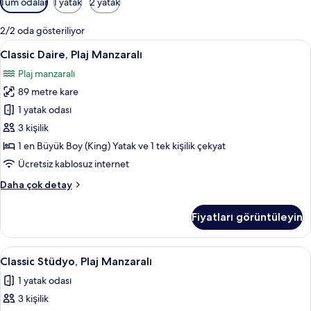
Tüm odalar
1 yatak
2 yatak
için
mevcut
2/2 oda gösteriliyor
filtreler
Classic
Classic Daire, Plaj Manzaralı | Odada y
9
Classic Daire, Plaj Manzaralı
Daire,
Plaj manzaralı
Plaj
89 metre kare
Manzaralı
için
1 yatak odası
tüm
3 kişilik
fotoğrafları
1 en Büyük Boy (King) Yatak ve 1 tek kişilik çekyat
görün
Ücretsiz kablosuz internet
Classic
Daha çok detay
Daire,
Plaj
Fiyatları görüntüleyin
Manzaralı
hakkında
daha
Classic
Classic Stüdyo, Plaj Manzaralı | Odada
8
fazla
Classic Stüdyo, Plaj Manzaralı
Stüdyo,
detay
1 yatak odası
Plaj
3 kişilik
Manzaralı