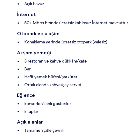
Açık havuz
İnternet
50+ Mbps hızında ücretsiz kablosuz İnternet mevcuttur
Otopark ve ulaşım
Konaklama yerinde ücretsiz otopark (valesiz)
Akşam yemeği
3 restoran ve kahve dükkânı/kafe
Bar
Hafif yemek büfesi/şarküteri
Ortak alanda kahve/çay servisi
Eğlence
konserler/canlı gösteriler
kitaplar
Açık alanlar
Tamamen çitle çevrili