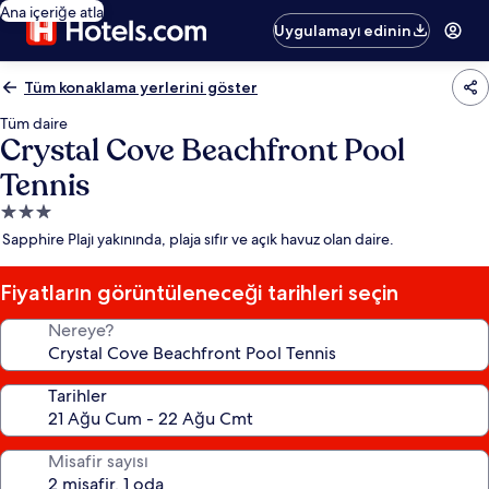
Ana içeriğe atla
Uygulamayı edinin
Tüm konaklama yerlerini göster
Tüm daire
Crystal Cove Beachfront Pool
Tennis
3.0
yıldızlı
Sapphire Plajı yakınında, plaja sıfır ve açık havuz olan daire.
konaklama
yeri
Fiyatların görüntüleneceği tarihleri seçin
Nereye?
Tarihler
Misafir sayısı