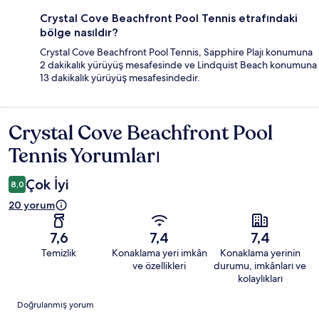
Crystal Cove Beachfront Pool Tennis etrafındaki
bölge nasıldır?
Crystal Cove Beachfront Pool Tennis, Sapphire Plajı konumuna
2 dakikalık yürüyüş mesafesinde ve Lindquist Beach konumuna
13 dakikalık yürüyüş mesafesindedir.
Crystal Cove Beachfront Pool
Yorumlar
Tennis Yorumları
Çok İyi
8,0
20 yorum
7,6
7,4
7,4
Temizlik
Konaklama yeri imkân
Konaklama yerinin
ve özellikleri
durumu, imkânları ve
kolaylıkları
Yorumlar
Doğrulanmış yorum