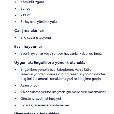
Kömürlü ızgara
Bahçe
Rıhtım
Su kıyısına yürüme yolu
Çalışma alanları
Bilgisayar istasyonu
Evcil hayvanlar
Evcil hayvanlar veya rehber hayvanlar kabul edilmez
Uygunluk/Engellilere yönelik olanaklar
Engellilere yönelik özel talepleriniz varsa lütfen
rezervasyondan sonra aldığınız rezervasyon onayındaki
bilgileri kullanarak konaklama yeri ile iletişime geçin.
Asansör yok
9 Konaklama yerine ulaşmak için merdiven basamakları
Girişte iyi aydınlatılmış yol
Sigara içilmeyen konaklama yeri
Hizmetler ve kolaylıklar