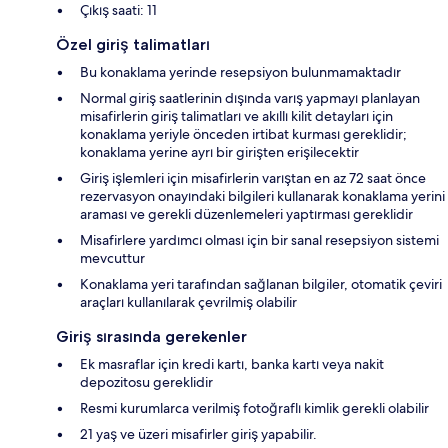
Çıkış saati: 11
Özel giriş talimatları
Bu konaklama yerinde resepsiyon bulunmamaktadır
Normal giriş saatlerinin dışında varış yapmayı planlayan
misafirlerin giriş talimatları ve akıllı kilit detayları için
konaklama yeriyle önceden irtibat kurması gereklidir;
konaklama yerine ayrı bir girişten erişilecektir
Giriş işlemleri için misafirlerin varıştan en az 72 saat önce
rezervasyon onayındaki bilgileri kullanarak konaklama yerini
araması ve gerekli düzenlemeleri yaptırması gereklidir
Misafirlere yardımcı olması için bir sanal resepsiyon sistemi
mevcuttur
Konaklama yeri tarafından sağlanan bilgiler, otomatik çeviri
araçları kullanılarak çevrilmiş olabilir
Giriş sırasında gerekenler
Ek masraflar için kredi kartı, banka kartı veya nakit
depozitosu gereklidir
Resmi kurumlarca verilmiş fotoğraflı kimlik gerekli olabilir
21 yaş ve üzeri misafirler giriş yapabilir.