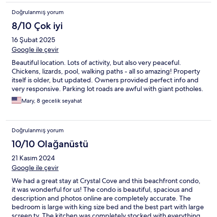
Doğrulanmış yorum
8/10 Çok iyi
16 Şubat 2025
Google ile çevir
Beautiful location. Lots of activity, but also very peaceful.
Chickens, lizards, pool, walking paths - all so amazing! Property
itself is older, but updated. Owners provided perfect info and
very responsive. Parking lot roads are awful with giant potholes.
Mary, 8 gecelik seyahat
Doğrulanmış yorum
10/10 Olağanüstü
21 Kasım 2024
Google ile çevir
We had a great stay at Crystal Cove and this beachfront condo,
it was wonderful for us! The condo is beautiful, spacious and
description and photos online are completely accurate. The
bedroom is large with king size bed and the best part with large
screen tv. The kitchen was completely stocked with everything