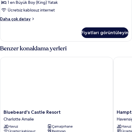
için
1 en Büyük Boy (King) Yatak
tüm
Ücretsiz kablosuz internet
fotoğrafları
Classic
Daha çok detay
görün
Stüdyo,
Plaj
Fiyatları görüntüleyin
Manzaralı
hakkında
daha
Benzer konaklama yerleri
fazla
detay
Bluebeard's Castle Resort
Hampton 
Bluebeard's
Hampto
Bluebeard's Castle Resort
Hampto
Castle
by
Charlotte Amalie
Havensi
Resort
Hilton
Havuz
Çamaşırhane
Havuz
Charlotte
St.
Ücretsiz kablosuz
Restoran
Ücrets