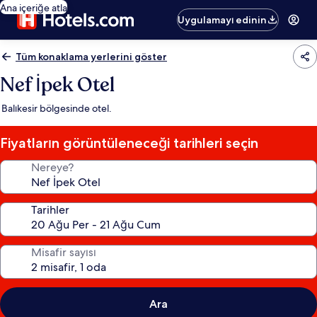
Ana içeriğe atla
Uygulamayı edinin
Tüm konaklama yerlerini göster
Nef İpek Otel
Balıkesir bölgesinde otel.
Fiyatların görüntüleneceği tarihleri seçin
Nereye?
Tarihler
Misafir sayısı
Ara