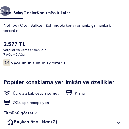
ceki
Sonraki
10+
Genel Bakış
Odalar
Konum
Politikalar
Nef İpek Otel, Balıkesir şehrindeki konaklamanız için harika bir
tercihtir.
Şu
2.577 TL
anki
vergiler ve ücretler dâhildir
fiyat
7 Ağu - 8 Ağu
2.577 TL
Yorumlar
5,4
6 yorumun tümünü göster
5,4/10
Lobi oturma alanı
Popüler konaklama yeri imkân ve özellikleri
Ücretsiz kablosuz internet
Klima
7/24 açık resepsiyon
Tümünü göster
Başlıca özellikler
(2)