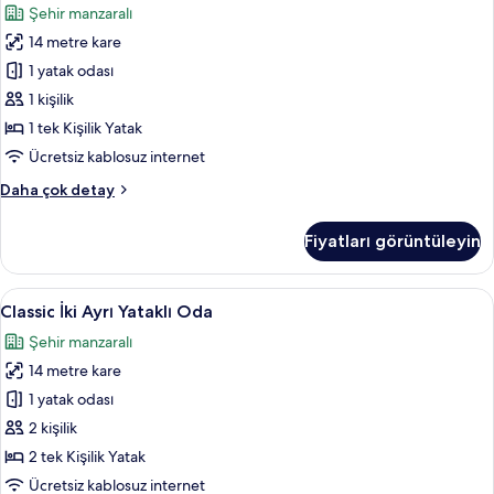
Şehir manzaralı
Oda,
14 metre kare
Şehir
Manzaralı
1 yatak odası
için
1 kişilik
tüm
1 tek Kişilik Yatak
fotoğrafları
Ücretsiz kablosuz internet
görün
Tek
Daha çok detay
Kişilik
Oda,
Fiyatları görüntüleyin
Şehir
Manzaralı
hakkında
Classic
Classic İki Ayrı Yataklı Oda | Kaliteli y
2
daha
Classic İki Ayrı Yataklı Oda
İki
fazla
Şehir manzaralı
detay
Ayrı
14 metre kare
Yataklı
Oda
1 yatak odası
için
2 kişilik
tüm
2 tek Kişilik Yatak
fotoğrafları
Ücretsiz kablosuz internet