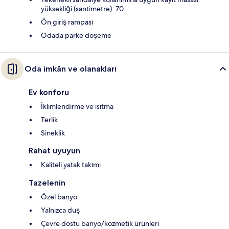
yüksekliği (santimetre): 70
Ön giriş rampası
Odada parke döşeme
Oda imkân ve olanakları
Ev konforu
İklimlendirme ve ısıtma
Terlik
Sineklik
Rahat uyuyun
Kaliteli yatak takımı
Tazelenin
Özel banyo
Yalnızca duş
Çevre dostu banyo/kozmetik ürünleri