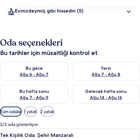
Evinizdeymiş gibi hissedin
(5)
Oda seçenekleri
Bu tarihler için müsaitliği kontrol et
Bu gece için müsaitliği kontrol et Ağu 6 - Ağu 7
Yarın için müsaitliği kontrol e
Bu gece
Yarın
Ağu 6 - Ağu 7
Ağu 7 - Ağu 8
Bu hafta sonu için müsaitliği kontrol et Ağu 7 - Ağu 9
Önümüzdeki hafta sonu için müs
Bu hafta sonu
Gelecek hafta sonu
Ağu 7 - Ağu 9
Ağu 14 - Ağu 16
Odalar
Tüm odalar
1 yatak
2 yatak
için
mevcut
2/2 oda gösteriliyor
filtreler
Tek
Tek Kişilik Oda, Şehir Manzaralı | Kalit
4
Tek Kişilik Oda, Şehir Manzaralı
Kişilik