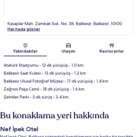
Kasaplar Mah. Zambak Sok. No: 38, Balıkesir, Balıkesir, 10100
Haritada göster
Harita
Yakındakiler
Ulaşım
Restoranlar
Atatürk Stadyumu
- 12 dk yürüyüş
- 1.0 km
Balıkesir Saat Kulesi
- 13 dk yürüyüş
- 1.2 km
Balıkesir Ulusal Fotoğraf Müzesi
- 17 dk yürüyüş
- 1.4 km
Zağnos Paşa Camii
- 18 dk yürüyüş
- 1.6 km
Şehitler Parkı
- 3 dk sürüş
- 3.4 km
Bu konaklama yeri hakkında
Nef İpek Otel
Nef İpek Otel, Balıkesir şehrindeki konaklamanız için harika bir tercihtir.