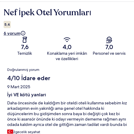
Nef İpek Otel Yorumları
Yorumlar
5,4
6 yorum
7,6
4,0
7,0
Temizlik
Konaklama yeri imkân
Personel ve servis
ve özellikleri
Yorumlar
Doğrulanmış yorum
4/10 İdare eder
9 Mart 2025
İyi VE kötü yanları
Daha öncesinde de kaldığım bir oteldi oteli kullanma sebebim kız
arkadaşımın evin yakınlığı ama genel otel hakkında ki
düşüncelerim bu gidişimden sonra baya bi değişti çok kez bi
önce ki asansör önünde ki odayı vermeyin dememe rağmen aynı
odada kaldım ayrıca otel de gittiğim zaman tadilat vardı bunda bi
sorun yok ama cumartesi günü ramazan da sabah saat 08:00 da
2gecelik seyahat