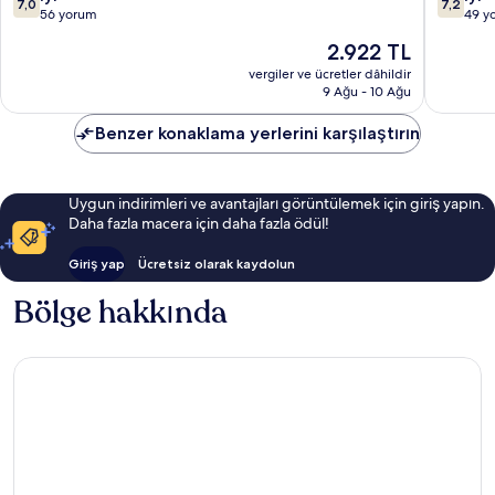
7,0
7,2
üzerinden
üzerind
56 yorum
49 y
7.0,
7.2,
Güncel
2.922 TL
İyi,
İyi,
fiyat:
56
49
vergiler ve ücretler dâhildir
2.922 TL
9 Ağu - 10 Ağu
yorum
yorum
Benzer konaklama yerlerini karşılaştırın
Uygun indirimleri ve avantajları görüntülemek için giriş yapın.
Daha fazla macera için daha fazla ödül!
Giriş yap
Ücretsiz olarak kaydolun
Bölge hakkında