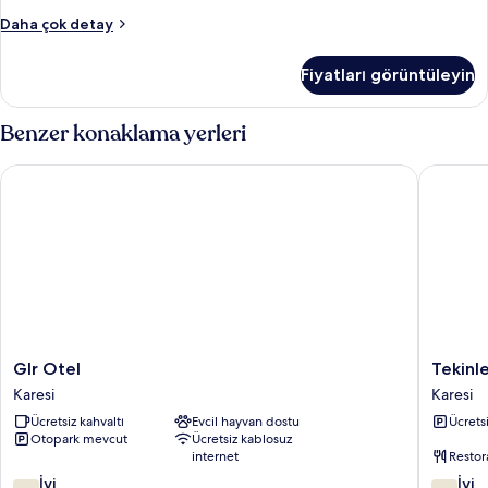
görün
Classic
Daha çok detay
İki
Ayrı
Fiyatları görüntüleyin
Yataklı
Oda
hakkında
Benzer konaklama yerleri
daha
fazla
Glr Otel
Tekinler 
detay
Glr
Tekinler
Glr Otel
Tekinl
Otel
Otel
Karesi
Karesi
Karesi
Karesi
Ücretsiz kahvaltı
Evcil hayvan dostu
Ücrets
Otopark mevcut
Ücretsiz kablosuz
internet
Restor
10
10
İyi
İyi