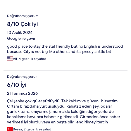
tadilat işlerine başlandı ve gram uyku uyuyamadım odalarda ki
ses izalasyonu sıfır nerdeyse kapının önünde iğne düşse ses içeri
geliyor kapıların mutlaka değiştirilmesi lazım ekstra bir hizmet
Doğrulanmış yorum
zaten yok duşakabinin içinde beyaz bir sıvı sabun var yıkanmanızı
saç yıkamanızı onunla yapmanız gerekiyor dış başlığı zaten
8/10 Çok iyi
fıskiye gibi her yere saçıyor sıcak su vs gibi durumlar da sorun
10 Aralık 2024
yokdu oda sıcaklığı gayet iyiydi nevresim ve yastıklar konusunda
da bir şikayetim yok ama dediğim gibi eğer ki saat 10 da girip
Google ile çevir
sabah 8 de çıkacaksanız o zaman güzel bir yer ve hiç duş
good place to stay the staf friendly but no English is understood
almayacaksanız ama uzun süreli kalımlar da pek de mantıklı değil
because City is not big like others and it's pricey a little bit
Ali, 4 gecelik seyahat
Doğrulanmış yorum
6/10 İyi
21 Temmuz 2026
Çalışanlar çok güler yüzlüydü. Tek kaldım ve güvenli hissettim.
Ortam biraz daha yurt usulüydü. Rahatsız eden şey, odalar
günlük temzileniyormuş, normalde kaldığım diğer yerlerde
konaklama boyunca habersiz girilmezdi. Girmeden önce haber
verilmesi iyi olurdu veya en başta bilgilendirilmeyi tercih
ederdim. Onun dışında fiyat bir miktar sunulan imkanlar için
Beyza, 2 gecelik seyahat